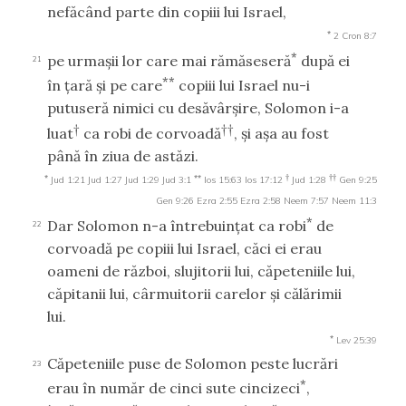
nefăcând parte din copiii lui Israel,
*
2 Cron 8:7
*
pe urmaşii lor care mai rămăseseră
după ei
21
**
în ţară şi pe care
copiii lui Israel nu-i
putuseră nimici cu desăvârşire, Solomon i-a
†
††
luat
ca robi de corvoadă
, şi aşa au fost
până în ziua de astăzi.
*
**
†
††
Jud 1:21
Jud 1:27
Jud 1:29
Jud 3:1
Ios 15:63
Ios 17:12
Jud 1:28
Gen 9:25
Gen 9:26
Ezra 2:55
Ezra 2:58
Neem 7:57
Neem 11:3
*
Dar Solomon n-a întrebuinţat ca robi
de
22
corvoadă pe copiii lui Israel, căci ei erau
oameni de război, slujitorii lui, căpeteniile lui,
căpitanii lui, cârmuitorii carelor şi călărimii
lui.
*
Lev 25:39
Căpeteniile puse de Solomon peste lucrări
23
*
erau în număr de cinci sute cincizeci
,