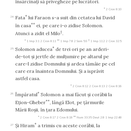
însărcinaţi să privegheze pe lucrători.
*
2 Cron 8:10
*
Fata
lui Faraon s-a suit din cetatea lui David
24
**
în casa
ei, pe care i-o zidise Solomon.
†
Atunci a zidit el Milo
.
*
**
†
1 Imp 3:1
2 Cron 8:11
1 Imp 7:8
2 Sam 5:9
1 Imp 11:2
2 Cron 32:5
*
Solomon aducea
de trei ori pe an arderi-
25
de-tot şi jertfe de mulţumire pe altarul pe
care-l zidise Domnului şi ardea tămâie pe cel
care era înaintea Domnului. Şi a isprăvit
astfel casa.
*
2 Cron 8:12
2 Cron 8:13
2 Cron 8:16
*
Împăratul
Solomon a mai făcut şi corăbii la
26
**
Eţion-Gheber
, lângă Elot, pe ţărmurile
Mării Roşii, în ţara Edomului.
*
**
2 Cron 8:17
2 Cron 8:18
Num 33:35
Deut 2:8
1 Imp 22:48
*
Şi Hiram
a trimis cu aceste corăbii, la
27