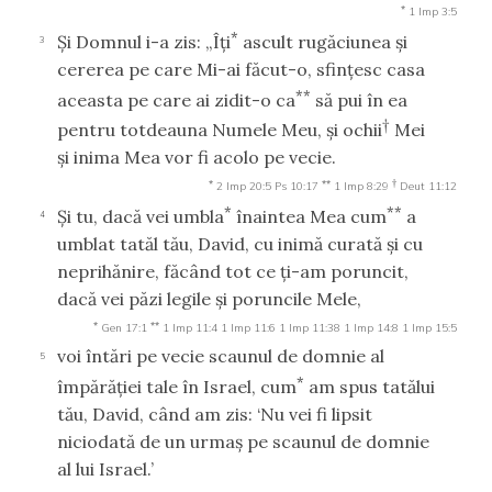
*
1 Imp 3:5
*
Şi Domnul i-a zis: „Îţi
ascult rugăciunea şi
3
cererea pe care Mi-ai făcut-o, sfinţesc casa
**
aceasta pe care ai zidit-o ca
să pui în ea
†
pentru totdeauna Numele Meu, şi ochii
Mei
şi inima Mea vor fi acolo pe vecie.
*
**
†
2 Imp 20:5
Ps 10:17
1 Imp 8:29
Deut 11:12
*
**
Şi tu, dacă vei umbla
înaintea Mea cum
a
4
umblat tatăl tău, David, cu inimă curată şi cu
neprihănire, făcând tot ce ţi-am poruncit,
dacă vei păzi legile şi poruncile Mele,
*
**
Gen 17:1
1 Imp 11:4
1 Imp 11:6
1 Imp 11:38
1 Imp 14:8
1 Imp 15:5
voi întări pe vecie scaunul de domnie al
5
*
împărăţiei tale în Israel, cum
am spus tatălui
tău, David, când am zis: ‘Nu vei fi lipsit
niciodată de un urmaş pe scaunul de domnie
al lui Israel.’