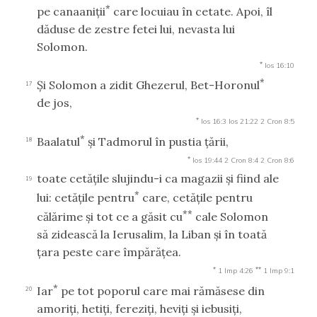
*
pe canaaniţii
care locuiau în cetate. Apoi, îl
dăduse de zestre fetei lui, nevasta lui
Solomon.
*
Ios 16:10
*
Şi Solomon a zidit Ghezerul, Bet-Horonul
17
de jos,
*
Ios 16:3
Ios 21:22
2 Cron 8:5
*
Baalatul
şi Tadmorul în pustia ţării,
18
*
Ios 19:44
2 Cron 8:4
2 Cron 8:6
toate cetăţile slujindu-i ca magazii şi fiind ale
19
*
lui: cetăţile pentru
care, cetăţile pentru
**
călărime şi tot ce a găsit cu
cale Solomon
să zidească la Ierusalim, la Liban şi în toată
ţara peste care împărăţea.
*
**
1 Imp 4:26
1 Imp 9:1
*
Iar
pe tot poporul care mai rămăsese din
20
amoriţi, hetiţi, fereziţi, heviţi şi iebusiţi,