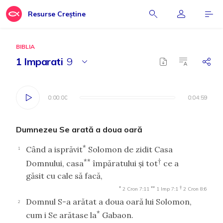
Resurse Creștine
BIBLIA
1 Imparati
9
0:00:00
0:00:00
0:04:59
0:04:59
Dumnezeu Se arată a doua oară
*
Când a isprăvit
Solomon de zidit Casa
1
**
†
Domnului, casa
împăratului şi tot
ce a
găsit cu cale să facă,
*
**
†
2 Cron 7:11
1 Imp 7:1
2 Cron 8:6
Domnul S-a arătat a doua oară lui Solomon,
2
*
cum i Se arătase la
Gabaon.