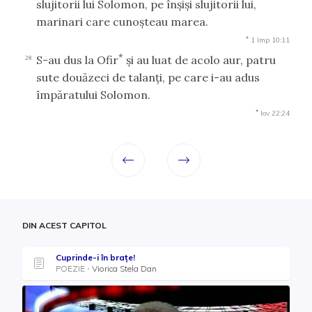
slujitorii lui Solomon, pe înşişi slujitorii lui,
marinari care cunoşteau marea.
*
1 Imp 10:11
*
S-au dus la Ofir
şi au luat de acolo aur, patru
28
sute douăzeci de talanţi, pe care i-au adus
împăratului Solomon.
*
Iov 22:24
DIN ACEST CAPITOL
Cuprinde-i în brațe!
POEZIE
Viorica Stela Dan