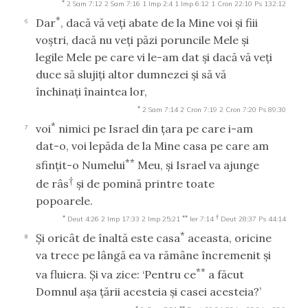
*
2 Sam 7:12
2 Sam 7:16
1 Imp 2:4
1 Imp 6:12
1 Cron 22:10
Ps 132:12
*
Dar
, dacă vă veţi abate de la Mine voi şi fiii
6
voştri, dacă nu veţi păzi poruncile Mele şi
legile Mele pe care vi le-am dat şi dacă vă veţi
duce să slujiţi altor dumnezei şi să vă
închinaţi înaintea lor,
*
2 Sam 7:14
2 Cron 7:19
2 Cron 7:20
Ps 89:30
*
voi
nimici pe Israel din ţara pe care i-am
7
dat-o, voi lepăda de la Mine casa pe care am
**
sfinţit-o Numelui
Meu, şi Israel va ajunge
†
de râs
şi de pomină printre toate
popoarele.
*
**
†
Deut 4:26
2 Imp 17:33
2 Imp 25:21
Ier 7:14
Deut 28:37
Ps 44:14
*
Şi oricât de înaltă este casa
aceasta, oricine
8
va trece pe lângă ea va rămâne încremenit şi
**
va fluiera. Şi va zice: ‘Pentru ce
a făcut
Domnul aşa ţării acesteia şi casei acesteia?’
*
**