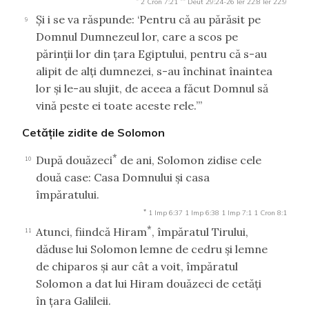
2 Cron 7:21
Deut 29:24-26
Ier 22:8
Ier 22:9
Şi i se va răspunde: ‘Pentru că au părăsit pe
9
Domnul Dumnezeul lor, care a scos pe
părinţii lor din ţara Egiptului, pentru că s-au
alipit de alţi dumnezei, s-au închinat înaintea
lor şi le-au slujit, de aceea a făcut Domnul să
vină peste ei toate aceste rele.’”
Cetăţile zidite de Solomon
*
După douăzeci
de ani, Solomon zidise cele
10
două case: Casa Domnului şi casa
împăratului.
*
1 Imp 6:37
1 Imp 6:38
1 Imp 7:1
1 Cron 8:1
*
Atunci, fiindcă Hiram
, împăratul Tirului,
11
dăduse lui Solomon lemne de cedru şi lemne
de chiparos şi aur cât a voit, împăratul
Solomon a dat lui Hiram douăzeci de cetăţi
în ţara Galileii.