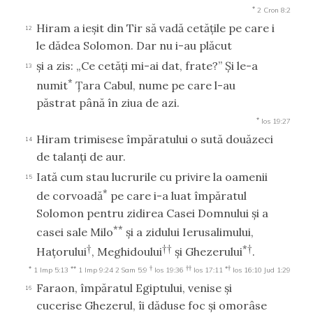
*
2 Cron 8:2
Hiram a ieşit din Tir să vadă cetăţile pe care i
12
le dădea Solomon. Dar nu i-au plăcut
şi a zis: „Ce cetăţi mi-ai dat, frate?” Şi le-a
13
*
numit
Ţara Cabul, nume pe care l-au
păstrat până în ziua de azi.
*
Ios 19:27
Hiram trimisese împăratului o sută douăzeci
14
de talanţi de aur.
Iată cum stau lucrurile cu privire la oamenii
15
*
de corvoadă
pe care i-a luat împăratul
Solomon pentru zidirea Casei Domnului şi a
**
casei sale Milo
şi a zidului Ierusalimului,
†
††
*†
Haţorului
, Meghidoului
şi Ghezerului
.
*
**
†
††
*†
1 Imp 5:13
1 Imp 9:24
2 Sam 5:9
Ios 19:36
Ios 17:11
Ios 16:10
Jud 1:29
Faraon, împăratul Egiptului, venise şi
16
cucerise Ghezerul, îi dăduse foc şi omorâse