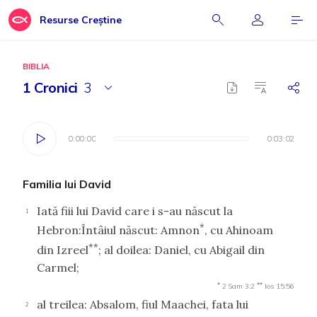
Resurse Creștine
BIBLIA
1 Cronici
3
0:00:00
0:00:00
0:03:02
0:03:02
Familia lui David
Iată fiii lui David care i s-au născut la
1
*
Hebron:Întâiul născut: Amnon
, cu Ahinoam
**
din Izreel
; al doilea: Daniel, cu Abigail din
Carmel;
*
**
2 Sam 3:2
Ios 15:56
al treilea: Absalom, fiul Maachei, fata lui
2