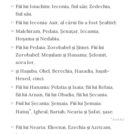
Fiii lui Ioiachim: Ieconia, fiul său; Zedechia,
16
fiul său.
Fiii lui Ieconia: Asir, al cărui fiu a fost Şealtiel;
17
Malchiram, Pedaia, Şenaţar, Iecamia,
18
Hoşama şi Nedabia.
Fiii lui Pedaia: Zorobabel şi Şimei. Fiii lui
19
Zorobabel: Meşulam şi Hanania; Şelomit,
sora lor,
şi Haşuba, Ohel, Berechia, Hasadia, Iuşab-
20
Hesed, cinci.
Fiii lui Hanania: Pelatia şi Isaia; fiii lui Refaia,
21
fiii lui Arnan, fiii lui Obadia, fiii lui Şecania.
Fiul lui Şecania: Şemaia. Fiii lui Şemaia:
22
*
Hatuş
, Igheal, Bariah, Nearia şi Şafat, şase.
*
Ezra 8:2
Fiii lui Nearia: Elioenai, Ezechia şi Azricam,
23