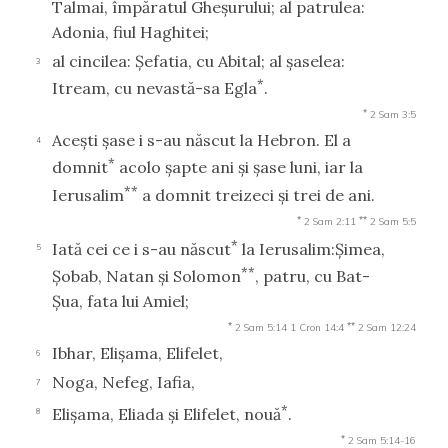
Talmai, împăratul Gheşurului; al patrulea:
Adonia, fiul Haghitei;
al cincilea: Şefatia, cu Abital; al şaselea:
3
*
Itream, cu nevastă-sa Egla
.
*
2 Sam 3:5
Aceşti şase i s-au născut la Hebron. El a
4
*
domnit
acolo şapte ani şi şase luni, iar la
**
Ierusalim
a domnit treizeci şi trei de ani.
*
**
2 Sam 2:11
2 Sam 5:5
*
Iată cei ce i s-au născut
la Ierusalim:Şimea,
5
**
Şobab, Natan şi Solomon
, patru, cu Bat-
Şua, fata lui Amiel;
*
**
2 Sam 5:14
1 Cron 14:4
2 Sam 12:24
Ibhar, Elişama, Elifelet,
6
Noga, Nefeg, Iafia,
7
*
Elişama, Eliada şi Elifelet, nouă
.
8
*
2 Sam 5:14-16