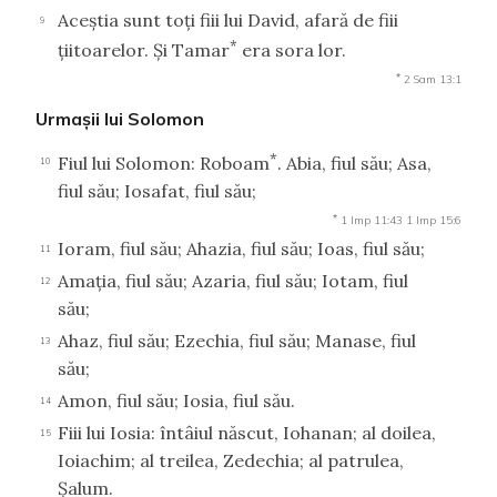
Aceştia sunt toţi fiii lui David, afară de fiii
9
*
ţiitoarelor. Şi Tamar
era sora lor.
*
2 Sam 13:1
Urmaşii lui Solomon
*
Fiul lui Solomon: Roboam
. Abia, fiul său; Asa,
10
fiul său; Iosafat, fiul său;
*
1 Imp 11:43
1 Imp 15:6
Ioram, fiul său; Ahazia, fiul său; Ioas, fiul său;
11
Amaţia, fiul său; Azaria, fiul său; Iotam, fiul
12
său;
Ahaz, fiul său; Ezechia, fiul său; Manase, fiul
13
său;
Amon, fiul său; Iosia, fiul său.
14
Fiii lui Iosia: întâiul născut, Iohanan; al doilea,
15
Ioiachim; al treilea, Zedechia; al patrulea,
Şalum.