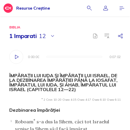
Resurse Creștine
BIBLIA
1 Imparati
12
0:00:00
0:00:00
0:07:02
0:07:02
ÎMPĂRAŢII LUI IUDA ŞI ÎMPĂRAŢII LUI ISRAEL, DE
LA DEZBINAREA ÎMPĂRĂŢIEI PÂNĂ LA IOSAFAT,
ÎMPĂRATUL LUI IUDA, ŞI AHAB, ÎMPĂRATUL LUI
ISRAEL (CAPITOLELE 12—22)
*
2 Cron 10-20
Osea 4:15
Osea 4:17
Osea 6:10
Osea 6:11
Dezbinarea împărăţiei
*
Roboam
s-a dus la Sihem, căci tot Israelul
1
venise la Sihem să-l facă împărat.