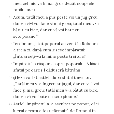
meu cel mic va fi mai gros decât coapsele
tatălui meu.
Acum, tatăl meu a pus peste voi un jug greu,
11
dar eu vi-l voi face şi mai greu; tatăl meu v-a
bătut cu bice, dar eu vă voi bate cu
scorpioane.’”
Ieroboam şi tot poporul au venit la Roboam
12
a treia zi, după cum zisese împăratul:
„Întoarceţi-vă la mine peste trei zile!”
Împăratul a răspuns aspru poporului. A lăsat
13
sfatul pe care i-l dăduseră bătrânii
şi le-a vorbit astfel, după sfatul tinerilor:
14
„Tatăl meu v-a îngreuiat jugul, dar eu vi-l voi
face şi mai greu; tatăl meu v-a bătut cu bice,
dar eu vă voi bate cu scorpioane.”
Astfel, împăratul n-a ascultat pe popor, căci
15
*
lucrul acesta a fost cârmuit
de Domnul în