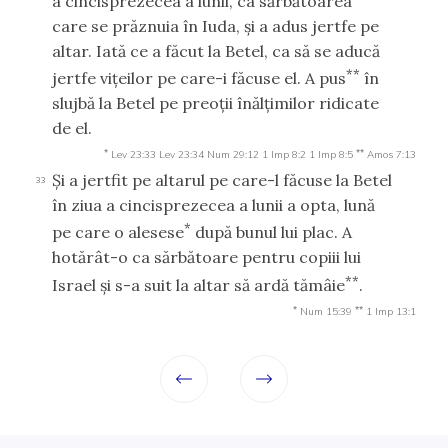
a cincisprezecea a lunii, ca sărbătoarea
care se prăznuia în Iuda, şi a adus jertfe pe
altar. Iată ce a făcut la Betel, ca să se aducă
**
jertfe viţeilor pe care-i făcuse el. A pus
în
slujbă la Betel pe preoţii înălţimilor ridicate
de el.
*
**
Lev 23:33
Lev 23:34
Num 29:12
1 Imp 8:2
1 Imp 8:5
Amos 7:13
Şi a jertfit pe altarul pe care-l făcuse la Betel
33
în ziua a cincisprezecea a lunii a opta, lună
*
pe care o alesese
după bunul lui plac. A
hotărât-o ca sărbătoare pentru copiii lui
**
Israel şi s-a suit la altar să ardă tămâie
.
*
**
Num 15:39
1 Imp 13:1