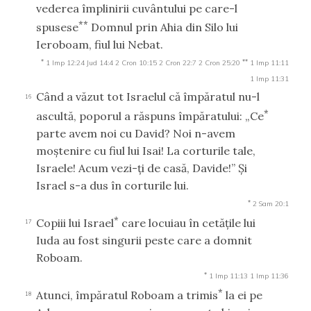
vederea împlinirii cuvântului pe care-l
**
spusese
Domnul prin Ahia din Silo lui
Ieroboam, fiul lui Nebat.
*
**
1 Imp 12:24
Jud 14:4
2 Cron 10:15
2 Cron 22:7
2 Cron 25:20
1 Imp 11:11
1 Imp 11:31
Când a văzut tot Israelul că împăratul nu-l
16
*
ascultă, poporul a răspuns împăratului: „Ce
parte avem noi cu David? Noi n-avem
moştenire cu fiul lui Isai! La corturile tale,
Israele! Acum vezi-ţi de casă, Davide!” Şi
Israel s-a dus în corturile lui.
*
2 Sam 20:1
*
Copiii lui Israel
care locuiau în cetăţile lui
17
Iuda au fost singurii peste care a domnit
Roboam.
*
1 Imp 11:13
1 Imp 11:36
*
Atunci, împăratul Roboam a trimis
la ei pe
18