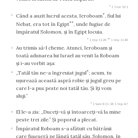
*
2 Cron 10:1
*
Când a auzit lucrul acesta, Ieroboam
, fiul lui
2
**
Nebat, era tot în Egipt
, unde fugise de
împăratul Solomon, şi în Egipt locuia.
*
**
1 Imp 11:26
1 Imp 11:40
Au trimis să-l cheme. Atunci, Ieroboam şi
3
toată adunarea lui Israel au venit la Roboam
şi i-au vorbit aşa:
*
„Tatăl tău ne-a îngreuiat jugul
; acum, tu
4
uşurează această aspră robie şi jugul greu pe
care l-a pus peste noi tatăl tău. Şi îţi vom
sluji.”
*
1 Sam 8:11-18
1 Imp 4:7
El le-a zis: „Duceţi-vă şi întoarceţi-vă la mine
5
peste trei zile.” Şi poporul a plecat.
Împăratul Roboam s-a sfătuit cu bătrânii
6
care fuseseră pe lângă tatăl său, Solomon, în