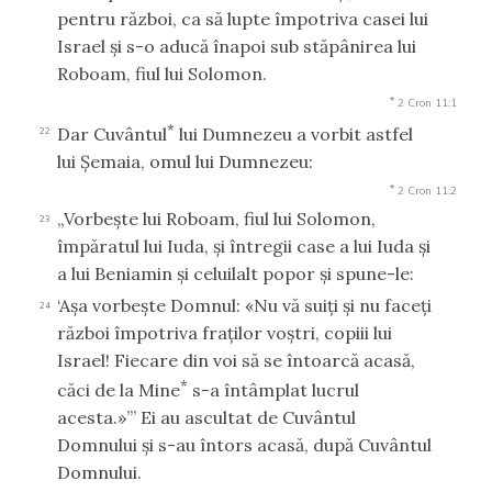
pentru război, ca să lupte împotriva casei lui
Israel şi s-o aducă înapoi sub stăpânirea lui
Roboam, fiul lui Solomon.
*
2 Cron 11:1
*
Dar Cuvântul
lui Dumnezeu a vorbit astfel
22
lui Şemaia, omul lui Dumnezeu:
*
2 Cron 11:2
„Vorbeşte lui Roboam, fiul lui Solomon,
23
împăratul lui Iuda, şi întregii case a lui Iuda şi
a lui Beniamin şi celuilalt popor şi spune-le:
‘Aşa vorbeşte Domnul: «Nu vă suiţi şi nu faceţi
24
război împotriva fraţilor voştri, copiii lui
Israel! Fiecare din voi să se întoarcă acasă,
*
căci de la Mine
s-a întâmplat lucrul
acesta.»’” Ei au ascultat de Cuvântul
Domnului şi s-au întors acasă, după Cuvântul
Domnului.