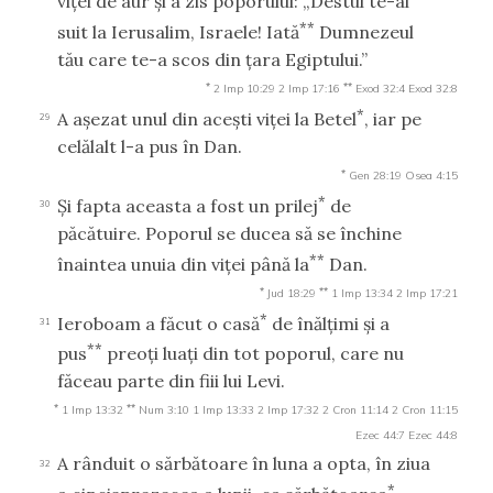
viţei de aur şi a zis poporului: „Destul te-ai
**
suit la Ierusalim, Israele! Iată
Dumnezeul
tău care te-a scos din ţara Egiptului.”
*
**
2 Imp 10:29
2 Imp 17:16
Exod 32:4
Exod 32:8
*
A aşezat unul din aceşti viţei la Betel
, iar pe
29
celălalt l-a pus în Dan.
*
Gen 28:19
Osea 4:15
*
Şi fapta aceasta a fost un prilej
de
30
păcătuire. Poporul se ducea să se închine
**
înaintea unuia din viţei până la
Dan.
*
**
Jud 18:29
1 Imp 13:34
2 Imp 17:21
*
Ieroboam a făcut o casă
de înălţimi şi a
31
**
pus
preoţi luaţi din tot poporul, care nu
făceau parte din fiii lui Levi.
*
**
1 Imp 13:32
Num 3:10
1 Imp 13:33
2 Imp 17:32
2 Cron 11:14
2 Cron 11:15
Ezec 44:7
Ezec 44:8
A rânduit o sărbătoare în luna a opta, în ziua
32
*