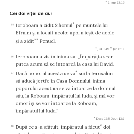
*
1 Imp 12:15
Cei doi viţei de aur
*
Ieroboam a zidit Sihemul
pe muntele lui
25
Efraim şi a locuit acolo; apoi a ieşit de acolo
**
şi a zidit
Penuel.
*
**
Jud 9:45
Jud 8:17
Ieroboam a zis în inima sa: „Împărăţia s-ar
26
putea acum să se întoarcă la casa lui David.
*
Dacă poporul acesta se va
sui la Ierusalim
27
să aducă jertfe în Casa Domnului, inima
poporului acestuia se va întoarce la domnul
său, la Roboam, împăratul lui Iuda, şi mă vor
omorî şi se vor întoarce la Roboam,
împăratul lui Iuda.”
*
Deut 12:5
Deut 12:6
*
După ce s-a sfătuit, împăratul a făcut
doi
28