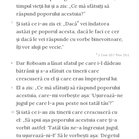
timpul vieţii lui şi a zis: „Ce mă sfătuiţi să
răspund poporului acestuia?”
*
Şi iată ce i-au zis ei: „Dacă
vei îndatora
7
astăzi pe poporul acesta, dacă le faci ce cer
şi dacă le vei răspunde cu vorbe binevoitoare,
îţi vor sluji pe vecie.”
*
2 Cron 10:7
Prov 15:1
Dar Roboam a lăsat sfatul pe care i-l dădeau
8
bătrânii şi s-a sfătuit cu tinerii care
crescuseră cu el şi care erau împrejurul lui.
El a zis: „Ce mă sfătuiţi să răspund poporului
9
acestuia, care-mi vorbeşte aşa: ‘Uşurează-ne
jugul pe care l-a pus peste noi tatăl tău’?”
Şi iată ce i-au zis tinerii care crescuseră cu
10
el: „Să spui aşa poporului acestuia care ţi-a
vorbit astfel: ‘Tatăl tău ne-a îngreuiat jugul,
tu uşurează-ni-l!’ Să le vorbeşti aşa: ‘Degetul