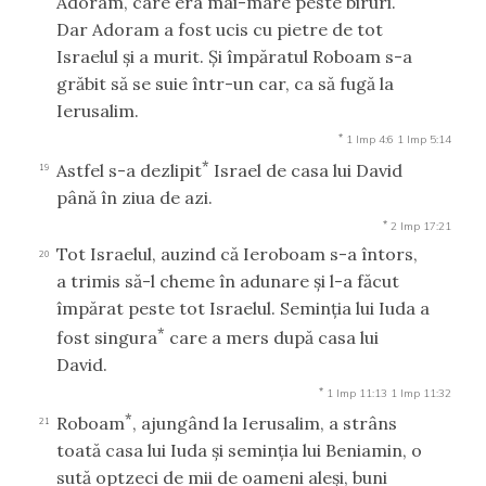
Adoram, care era mai-mare peste biruri.
Dar Adoram a fost ucis cu pietre de tot
Israelul şi a murit. Şi împăratul Roboam s-a
grăbit să se suie într-un car, ca să fugă la
Ierusalim.
*
1 Imp 4:6
1 Imp 5:14
*
Astfel s-a dezlipit
Israel de casa lui David
19
până în ziua de azi.
*
2 Imp 17:21
Tot Israelul, auzind că Ieroboam s-a întors,
20
a trimis să-l cheme în adunare şi l-a făcut
împărat peste tot Israelul. Seminţia lui Iuda a
*
fost singura
care a mers după casa lui
David.
*
1 Imp 11:13
1 Imp 11:32
*
Roboam
, ajungând la Ierusalim, a strâns
21
toată casa lui Iuda şi seminţia lui Beniamin, o
sută optzeci de mii de oameni aleşi, buni