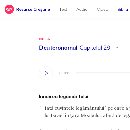
Resurse Creștine
Text
Audio
Video
Biblia
BIBLIA
Deuteronomul
Capitolul
29
0:00:00
0:00:00
Înnoirea legământului
*
Iată cuvintele legământului
pe care a 
1
lui Israel în ţara Moabului, afară de le