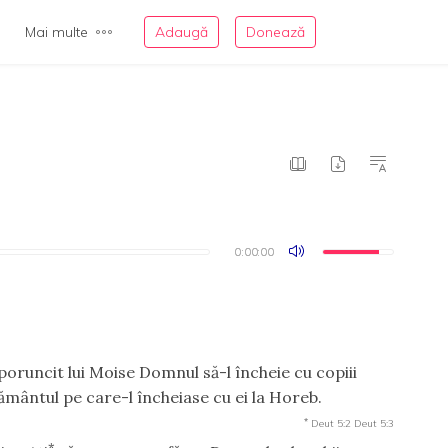
Mai multe
Adaugă
Donează
0:00:00
0:00:00
poruncit lui Moise Domnul să-l încheie cu copiii
gământul pe care-l încheiase cu ei la Horeb.
*
Deut 5:2
Deut 5:3
*