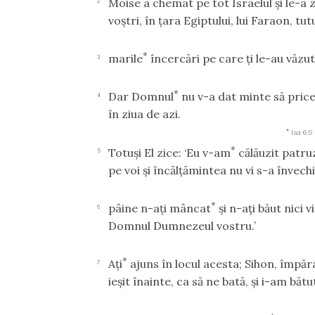
Moise a chemat pe tot Israelul şi le-a zi
2
voştri, în ţara Egiptului, lui Faraon, tutu
*
marile
încercări pe care ţi le-au văzut
3
*
Dar Domnul
nu v-a dat minte să pricepe
4
în ziua de azi.
*
Isa 6:9
*
Totuşi El zice: ‘Eu v-am
călăuzit patruz
5
pe voi şi încălţămintea nu vi s-a învechi
*
pâine n-aţi mâncat
şi n-aţi băut nici 
6
Domnul Dumnezeul vostru.’
*
Aţi
ajuns în locul acesta; Sihon, împăr
7
ieşit înainte, ca să ne bată, şi i-am bătu