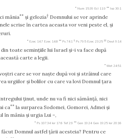
*
**
Num 15:39
Ecl 11:9
Isa 30:1
**
†
nci mânia
şi gelozia
Domnului se vor aprinde
ele scrise în cartea aceasta vor veni peste el, şi
ruri.
*
**
†
††
Ezec 14:7
Ezec 14:8
Ps 74:1
Ps 79:5
Ezec 23:25
Deut 9:14
 din toate seminţiile lui Israel şi-i va face după
această carte a legii.
*
Mat 24:51
voştri care se vor naşte după voi şi străinul care
ea urgiilor şi bolilor cu care va lovi Domnul ţara
i întregului ţinut, unde nu va fi nici sămânţă, nici
**
ai ca
la surparea Sodomei, Gomorei, Admei şi
 în mânia şi urgia Lui –,
*
**
Ps 107:34
Ier 17:6
Tef 2:9
Gen 19:24
Gen 19:25
Ier 20:16
 făcut Domnul astfel ţării acesteia? Pentru ce