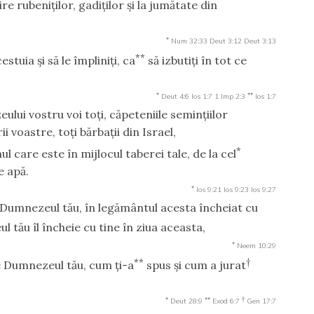
re rubeniţilor, gadiţilor şi la jumătate din
*
Num 32:33
Deut 3:12
Deut 3:13
**
tuia şi să le împliniţi, ca
să izbutiţi în tot ce
*
**
Deut 4:6
Ios 1:7
1 Imp 2:3
Ios 1:7
lui vostru voi toţi, căpeteniile seminţiilor
i voastre, toţi bărbaţii din Israel,
*
nul care este în mijlocul taberei tale, de la cel
e apă.
*
Ios 9:21
Ios 9:23
Ios 9:27
 Dumnezeul tău, în legământul acesta încheiat cu
tău îl încheie cu tine în ziua aceasta,
*
Neem 10:29
**
†
ie Dumnezeul tău, cum ţi-a
spus şi cum a jurat
*
**
†
Deut 28:9
Exod 6:7
Gen 17:7