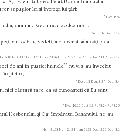
s: „Aţi
văzut tot ce a făcut Domnul sub ochii
ror supuşilor lui şi întregii lui ţări:
*
Exod 19:4
 ochii, minunile şi semnele acelea mari.
*
Deut 4:34
Deut 7:19
ţi, nici ochi să vedeţi, nici urechi să auziţi până
Isa 6:10
Isa 63:17
Ioan 8:43
Fapte 28:26
Fapte 28:27
Efes 4:18
2 Tes 2:11
2 Tes 2:12
**
eci de ani în pustie; hainele
nu vi s-au învechit
t în picior;
*
**
Deut 1:3
Deut 8:2
Deut 8:4
vin, nici băutură tare, ca să cunoaşteţi că Eu sunt
*
Exod 16:12
Deut 8:3
Ps 78:24
Ps 78:25
atul Hesbonului, şi Og, împăratul Basanului, ne-au
t.
*
Num 21:23
Num 21:24
Num 21:33
Deut 2:32
Deut 3:1