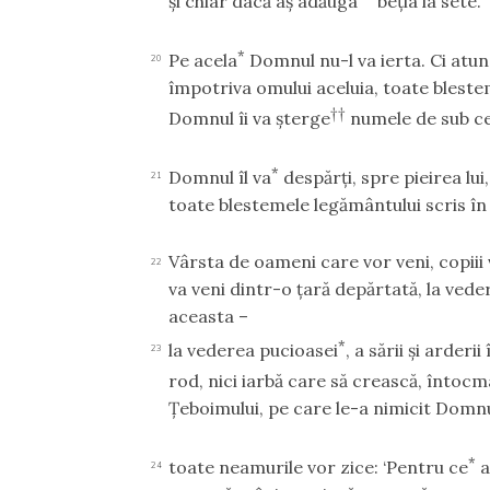
şi chiar dacă aş adăuga
beţia la sete.’
*
Pe acela
Domnul nu-l va ierta. Ci atu
20
împotriva omului aceluia, toate blestem
††
Domnul îi va şterge
numele de sub ce
*
Domnul îl va
despărţi, spre pieirea lui,
21
toate blestemele legământului scris în 
Vârsta de oameni care vor veni, copiii 
22
va veni dintr-o ţară depărtată, la veder
aceasta –
*
la vederea pucioasei
, a sării şi arderi
23
rod, nici iarbă care să crească, întocm
Ţeboimului, pe care le-a nimicit Domnul
*
toate neamurile vor zice: ‘Pentru ce
a
24