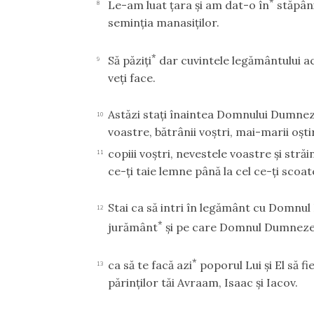
*
Le-am luat ţara şi am dat-o în
stăpâni
8
seminţia manasiţilor.
*
Să păziţi
dar cuvintele legământului aces
9
veţi face.
Astăzi staţi înaintea Domnului Dumnezeu
10
voastre, bătrânii voştri, mai-marii oştiri
copiii voştri, nevestele voastre şi străi
11
ce-ţi taie lemne până la cel ce-ţi scoat
Stai ca să intri în legământ cu Domnul
12
*
jurământ
şi pe care Domnul Dumnezeul 
*
ca să te facă azi
poporul Lui şi El să f
13
părinţilor tăi Avraam, Isaac şi Iacov.