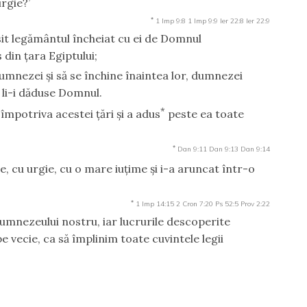
rgie?’
*
1 Imp 9:8
1 Imp 9:9
Ier 22:8
Ier 22:9
ăsit legământul încheiat cu ei de Domnul
 din ţara Egiptului;
dumnezei şi să se închine înaintea lor, dumnezei
 li-i dăduse Domnul.
*
mpotriva acestei ţări şi a adus
peste ea toate
*
Dan 9:11
Dan 9:13
Dan 9:14
e, cu urgie, cu o mare iuţime şi i-a aruncat într-o
*
1 Imp 14:15
2 Cron 7:20
Ps 52:5
Prov 2:22
umnezeului nostru, iar lucrurile descoperite
pe vecie, ca să împlinim toate cuvintele legii