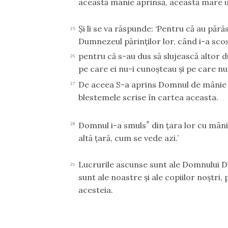
această mânie aprinsă, această mare u
Şi li se va răspunde: ‘Pentru că au păr
25
Dumnezeul părinţilor lor, când i-a scos
pentru că s-au dus să slujească altor 
26
pe care ei nu-i cunoşteau şi pe care nu
De aceea S-a aprins Domnul de mânie î
27
blestemele scrise în cartea aceasta.
*
Domnul i-a smuls
din ţara lor cu mâni
28
altă ţară, cum se vede azi.’
Lucrurile ascunse sunt ale Domnului D
29
sunt ale noastre şi ale copiilor noştri, 
acesteia.