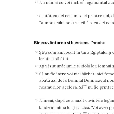
*
Nu numai cu voi închei
legământul ace
14
ci atât cu cei ce sunt aici printre noi,
15
*
Dumnezeului nostru, cât
şi cu cei ce 
Binecuvântarea şi blestemul înnoite
Ştiţi cum am locuit în ţara Egiptului ş
16
le-aţi străbătut.
Aţi văzut urâciunile şi idolii lor, lemnul 
17
Să nu fie între voi nici bărbat, nici feme
18
abată azi de la Domnul Dumnezeul nost
**
neamurilor acelora. Să
nu fie printre
Nimeni, după ce a auzit cuvintele legă
19
laude în inima lui şi să zică: ‘Voi avea
**