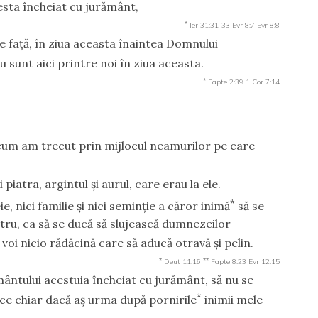
sta încheiat cu jurământ,
*
Ier 31:31-33
Evr 8:7
Evr 8:8
 de faţă, în ziua aceasta înaintea Domnului
nu sunt aici printre noi în ziua aceasta.
*
Fapte 2:39
1 Cor 7:14
i cum am trecut prin mijlocul neamurilor pe care
şi piatra, argintul şi aurul, care erau la ele.
*
ie, nici familie şi nici seminţie a căror inimă
să se
ru, ca să se ducă să slujească dumnezeilor
 voi nicio rădăcină care să aducă otravă şi pelin.
*
**
Deut 11:16
Fapte 8:23
Evr 12:15
mântului acestuia încheiat cu jurământ, să nu se
*
 pace chiar dacă aş urma după pornirile
inimii mele