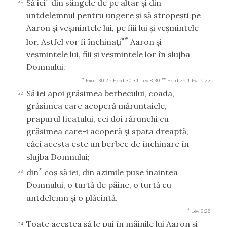
Să iei
din sângele de pe altar şi din
21
untdelemnul pentru ungere şi să stropeşti pe
Aaron şi veşmintele lui, pe fiii lui şi veşmintele
**
lor. Astfel vor fi închinaţi
Aaron şi
veşmintele lui, fiii şi veşmintele lor în slujba
Domnului.
*
**
Exod 30:25
Exod 30:31
Lev 8:30
Exod 29:1
Evr 9:22
Să iei apoi grăsimea berbecului, coada,
22
grăsimea care acoperă măruntaiele,
prapurul ficatului, cei doi rărunchi cu
grăsimea care-i acoperă şi spata dreaptă,
căci acesta este un berbec de închinare în
slujba Domnului;
*
din
coş să iei, din azimile puse înaintea
23
Domnului, o turtă de pâine, o turtă cu
untdelemn şi o plăcintă.
*
Lev 8:26
Toate acestea să le pui în mâinile lui Aaron şi
24