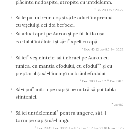
plăcinte nedospite, stropite cu untdelemn.
*
Lev 2:4
Lev 6:20-22
Să le pui într-un coş şi să le aduci împreună
3
cu viţelul şi cei doi berbeci.
Să aduci apoi pe Aaron şi pe fiii lui la uşa
4
*
cortului întâlnirii şi să-i
speli cu apă.
*
Exod 40:12
Lev 8:6
Evr 10:22
*
Să iei
veşmintele; să îmbraci pe Aaron cu
5
**
tunica, cu mantia efodului, cu efodul
şi cu
pieptarul şi să-l încingi cu brâul efodului.
*
**
Exod 28:2
Lev 8:7
Exod 28:8
*
Să-i pui
mitra pe cap şi pe mitră să pui tabla
6
sfinţeniei.
*
Lev 8:9
*
Să iei untdelemnul
pentru ungere, să i-l
7
torni pe cap şi să-l ungi.
*
Exod 28:41
Exod 30:25
Lev 8:12
Lev 10:7
Lev 21:10
Num 35:25