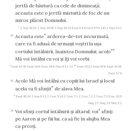
jertfă de băutură ca cele de dimineaţă;
aceasta este o jertfă mistuită de foc de un
miros plăcut Domnului.
*
1 Imp 18:29
1 Imp 18:36
2 Imp 16:15
Ezra 9:4
Ezra 9:5
Ps 141:2
Dan 9:21
*
Aceasta este
arderea-de-tot necurmată,
42
care va fi adusă de urmaşii voştri la uşa
**
cortului întâlnirii, înaintea Domnului; acolo
Mă voi întâlni cu voi şi îţi voi vorbi.
*
**
Exod 29:38
Exod 30:8
Num 28:6
Dan 8:11-13
Exod 25:22
Exod 30:6
Exod 30:36
Num 17:4
Acolo Mă voi întâlni cu copiii lui Israel şi locul
43
*
acela va fi sfinţit
de slava Mea.
*
Exod 40:34
1 Imp 8:11
2 Cron 5:14
2 Cron 7:1
2 Cron 7:2
2 Cron 7:3
Ezec 43:5
Hag 2:7
Hag 2:9
Mal 3:1
*
Voi sfinţi cortul întâlnirii şi altarul; voi
sfinţi
44
pe Aaron şi pe fiii lui, ca să fie în slujba Mea
ca preoţi.