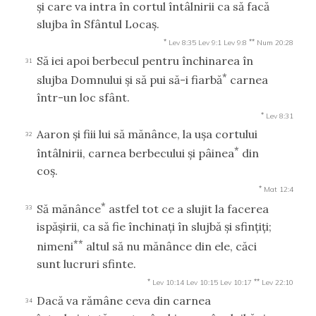
şi care va intra în cortul întâlnirii ca să facă
slujba în Sfântul Locaş.
*
**
Lev 8:35
Lev 9:1
Lev 9:8
Num 20:28
Să iei apoi berbecul pentru închinarea în
31
*
slujba Domnului şi să pui să-i fiarbă
carnea
într-un loc sfânt.
*
Lev 8:31
Aaron şi fiii lui să mănânce, la uşa cortului
32
*
întâlnirii, carnea berbecului şi pâinea
din
coş.
*
Mat 12:4
*
Să mănânce
astfel tot ce a slujit la facerea
33
ispăşirii, ca să fie închinaţi în slujbă şi sfinţiţi;
**
nimeni
altul să nu mănânce din ele, căci
sunt lucruri sfinte.
*
**
Lev 10:14
Lev 10:15
Lev 10:17
Lev 22:10
Dacă va rămâne ceva din carnea
34