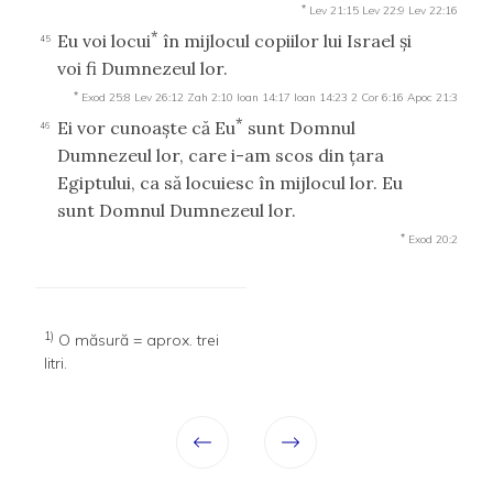
*
Lev 21:15
Lev 22:9
Lev 22:16
*
Eu voi locui
în mijlocul copiilor lui Israel şi
45
voi fi Dumnezeul lor.
*
Exod 25:8
Lev 26:12
Zah 2:10
Ioan 14:17
Ioan 14:23
2 Cor 6:16
Apoc 21:3
*
Ei vor cunoaşte că Eu
sunt Domnul
46
Dumnezeul lor, care i-am scos din ţara
Egiptului, ca să locuiesc în mijlocul lor. Eu
sunt Domnul Dumnezeul lor.
*
Exod 20:2
1)
O măsură = aprox. trei
litri.