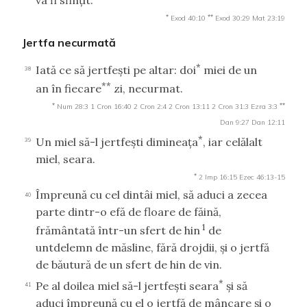
*
**
Exod 40:10
Exod 30:29
Mat 23:19
Jertfa necurmată
*
Iată ce să jertfeşti pe altar: doi
miei de un
38
**
an în fiecare
zi, necurmat.
*
**
Num 28:3
1 Cron 16:40
2 Cron 2:4
2 Cron 13:11
2 Cron 31:3
Ezra 3:3
Dan 9:27
Dan 12:11
*
Un miel să-l jertfeşti dimineaţa
, iar celălalt
39
miel, seara.
*
2 Imp 16:15
Ezec 46:13-15
Împreună cu cel dintâi miel, să aduci a zecea
40
parte dintr-o efă de floare de făină,
1
frământată într-un sfert de hin
de
untdelemn de măsline, fără drojdii, şi o jertfă
de băutură de un sfert de hin de vin.
*
Pe al doilea miel să-l jertfeşti seara
şi să
41
aduci împreună cu el o jertfă de mâncare şi o