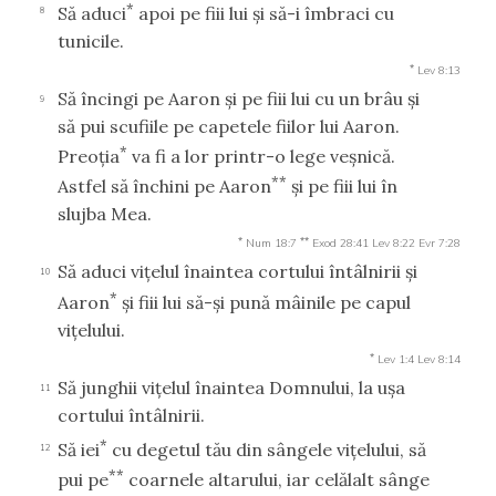
*
Să aduci
apoi pe fiii lui şi să-i îmbraci cu
8
tunicile.
*
Lev 8:13
Să încingi pe Aaron şi pe fiii lui cu un brâu şi
9
să pui scufiile pe capetele fiilor lui Aaron.
*
Preoţia
va fi a lor printr-o lege veşnică.
**
Astfel să închini pe Aaron
şi pe fiii lui în
slujba Mea.
*
**
Num 18:7
Exod 28:41
Lev 8:22
Evr 7:28
Să aduci viţelul înaintea cortului întâlnirii şi
10
*
Aaron
şi fiii lui să-şi pună mâinile pe capul
viţelului.
*
Lev 1:4
Lev 8:14
Să junghii viţelul înaintea Domnului, la uşa
11
cortului întâlnirii.
*
Să iei
cu degetul tău din sângele viţelului, să
12
**
pui pe
coarnele altarului, iar celălalt sânge