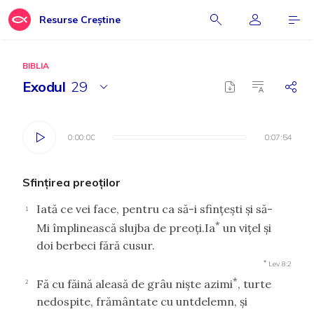
Resurse Creștine
BIBLIA
Exodul
29
0:00:00
0:00:00
0:07:54
0:07:54
Sfinţirea preoţilor
Iată ce vei face, pentru ca să-i sfinţeşti şi să-
1
*
Mi împlinească slujba de preoţi.Ia
un viţel şi
doi berbeci fără cusur.
*
Lev 8:2
*
Fă cu făină aleasă de grâu nişte azimi
, turte
2
nedospite, frământate cu untdelemn, şi