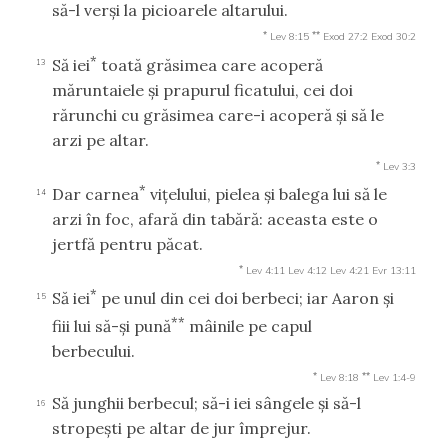
să-l verşi la picioarele altarului.
*
**
Lev 8:15
Exod 27:2
Exod 30:2
*
Să iei
toată grăsimea care acoperă
13
măruntaiele şi prapurul ficatului, cei doi
rărunchi cu grăsimea care-i acoperă şi să le
arzi pe altar.
*
Lev 3:3
*
Dar carnea
viţelului, pielea şi balega lui să le
14
arzi în foc, afară din tabără: aceasta este o
jertfă pentru păcat.
*
Lev 4:11
Lev 4:12
Lev 4:21
Evr 13:11
*
Să iei
pe unul din cei doi berbeci; iar Aaron şi
15
**
fiii lui să-şi pună
mâinile pe capul
berbecului.
*
**
Lev 8:18
Lev 1:4-9
Să junghii berbecul; să-i iei sângele şi să-l
16
stropeşti pe altar de jur împrejur.