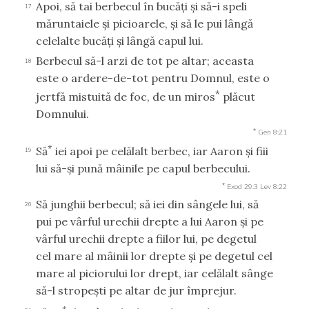
Apoi, să tai berbecul în bucăţi şi să-i speli
17
măruntaiele şi picioarele, şi să le pui lângă
celelalte bucăţi şi lângă capul lui.
Berbecul să-l arzi de tot pe altar; aceasta
18
este o ardere-de-tot pentru Domnul, este o
*
jertfă mistuită de foc, de un miros
plăcut
Domnului.
*
Gen 8:21
*
Să
iei apoi pe celălalt berbec, iar Aaron şi fiii
19
lui să-şi pună mâinile pe capul berbecului.
*
Exod 29:3
Lev 8:22
Să junghii berbecul; să iei din sângele lui, să
20
pui pe vârful urechii drepte a lui Aaron şi pe
vârful urechii drepte a fiilor lui, pe degetul
cel mare al mâinii lor drepte şi pe degetul cel
mare al piciorului lor drept, iar celălalt sânge
să-l stropeşti pe altar de jur împrejur.
*