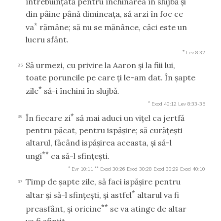
întrebuinţată pentru închinarea în slujbă şi
din pâine până dimineaţa, să arzi în foc ce
*
va
rămâne; să nu se mănânce, căci este un
lucru sfânt.
*
Lev 8:32
Să urmezi, cu privire la Aaron şi la fiii lui,
35
toate poruncile pe care ţi le-am dat. În şapte
*
zile
să-i închini în slujbă.
*
Exod 40:12
Lev 8:33-35
*
În fiecare zi
să mai aduci un viţel ca jertfă
36
pentru păcat, pentru ispăşire; să curăţeşti
altarul, făcând ispăşirea aceasta, şi să-l
**
ungi
ca să-l sfinţeşti.
*
**
Evr 10:11
Exod 30:26
Exod 30:28
Exod 30:29
Exod 40:10
Timp de şapte zile, să faci ispăşire pentru
37
*
altar şi să-l sfinţeşti, şi astfel
altarul va fi
**
preasfânt, şi oricine
se va atinge de altar
va fi sfinţit.