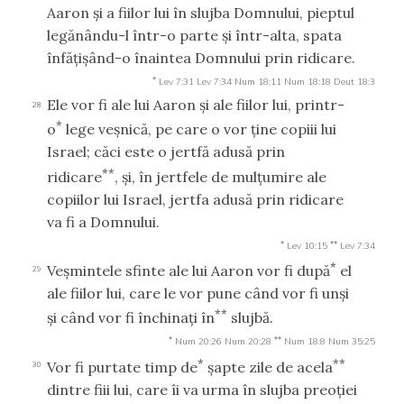
Aaron şi a fiilor lui în slujba Domnului, pieptul
legănându-l într-o parte şi într-alta, spata
înfăţişând-o înaintea Domnului prin ridicare.
*
Lev 7:31
Lev 7:34
Num 18:11
Num 18:18
Deut 18:3
Ele vor fi ale lui Aaron şi ale fiilor lui, printr-
28
*
o
lege veşnică, pe care o vor ţine copiii lui
Israel; căci este o jertfă adusă prin
**
ridicare
, şi, în jertfele de mulţumire ale
copiilor lui Israel, jertfa adusă prin ridicare
va fi a Domnului.
*
**
Lev 10:15
Lev 7:34
*
Veşmintele sfinte ale lui Aaron vor fi după
el
29
ale fiilor lui, care le vor pune când vor fi unşi
**
şi când vor fi închinaţi în
slujbă.
*
**
Num 20:26
Num 20:28
Num 18:8
Num 35:25
*
**
Vor fi purtate timp de
şapte zile de acela
30
dintre fiii lui, care îi va urma în slujba preoţiei