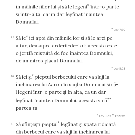
*
în mâinile fiilor lui şi să le legeni
într-o parte
şi într-alta, ca un dar legănat înaintea
Domnului.
*
Lev 7:30
*
Să le
iei apoi din mâinile lor şi să le arzi pe
25
altar, deasupra arderii-de-tot; aceasta este
o jertfă mistuită de foc înaintea Domnului,
de un miros plăcut Domnului.
*
Lev 8:28
*
Să iei şi
pieptul berbecului care va sluji la
26
închinarea lui Aaron în slujba Domnului şi să-
l legeni într-o parte şi în alta, ca un dar
**
legănat înaintea Domnului: aceasta va fi
partea ta.
*
**
Lev 8:29
Ps 99:6
*
Să sfinţeşti pieptul
legănat şi spata ridicată
27
din berbecul care va sluji la închinarea lui