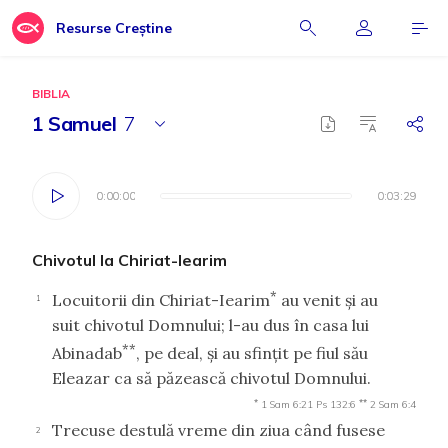
Resurse Creștine
BIBLIA
1 Samuel
7
0:00:00
0:00:00
0:03:29
0:03:29
Chivotul la Chiriat-Iearim
*
Locuitorii din Chiriat-Iearim
au venit şi au
1
suit chivotul Domnului; l-au dus în casa lui
**
Abinadab
, pe deal, şi au sfinţit pe fiul său
Eleazar ca să păzească chivotul Domnului.
*
**
1 Sam 6:21
Ps 132:6
2 Sam 6:4
Trecuse destulă vreme din ziua când fusese
2