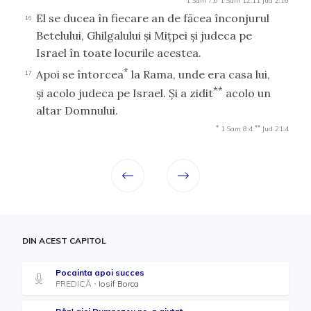
1 Sam 7:6
1 Sam 12:11
Jud 2:16
El se ducea în fiecare an de făcea înconjurul
16
Betelului, Ghilgalului şi Miţpei şi judeca pe
Israel în toate locurile acestea.
*
Apoi se întorcea
la Rama, unde era casa lui,
17
**
şi acolo judeca pe Israel. Şi a zidit
acolo un
altar Domnului.
*
**
1 Sam 8:4
Jud 21:4
DIN ACEST CAPITOL
Pocainta apoi succes
PREDICĂ
Iosif Borca