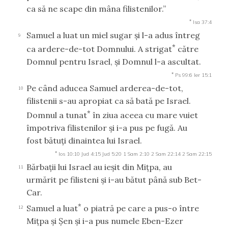
ca să ne scape din mâna filistenilor.”
*
Isa 37:4
Samuel a luat un miel sugar şi l-a adus întreg
9
*
ca ardere-de-tot Domnului. A strigat
către
Domnul pentru Israel, şi Domnul l-a ascultat.
*
Ps 99:6
Ier 15:1
Pe când aducea Samuel arderea-de-tot,
10
filistenii s-au apropiat ca să bată pe Israel.
*
Domnul a tunat
în ziua aceea cu mare vuiet
împotriva filistenilor şi i-a pus pe fugă. Au
fost bătuţi dinaintea lui Israel.
*
Ios 10:10
Jud 4:15
Jud 5:20
1 Sam 2:10
2 Sam 22:14
2 Sam 22:15
Bărbaţii lui Israel au ieşit din Miţpa, au
11
urmărit pe filisteni şi i-au bătut până sub Bet-
Car.
*
Samuel a luat
o piatră pe care a pus-o între
12
Miţpa şi Şen şi i-a pus numele Eben-Ezer