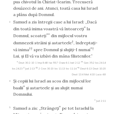
pus chivotul în Chiriat-Iearim. Trecuseră
douăzeci de ani. Atunci, toată casa lui Israel
a plâns după Domnul.
Samuel a zis întregii case a lui Israel: „Dacă
3
*
din toată inima voastră vă întoarceţi
la
**
Domnul, scoateţi
din mijlocul vostru
†
dumnezeii străini şi astarteele
, îndreptaţi-
††
*†
vă inima
spre Domnul şi slujiţi-I numai
Lui, şi El vă va izbăvi din mâna filistenilor.”
*
**
Deut 30:2-10
1 Imp 8:48
Isa 55:7
Osea 6:1
Ioel 2:12
Gen 35:2
Ios 24:14
†
††
*†
Ios 24:23
Jud 2:13
2 Cron 30:19
Iov 11:13
Iov 11:14
Deut 6:13
Deut 10:20
Deut 13:4
Mat 4:10
Luca 4:8
Şi copiii lui Israel au scos din mijlocul lor
4
*
baalii
şi astarteele şi au slujit numai
Domnului.
*
Jud 2:11
*
Samuel a zis: „Strângeţi
pe tot Israelul la
5