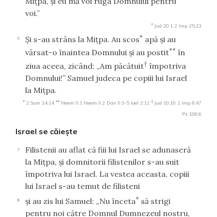
Miţpa, şi eu mă voi ruga Domnului pentru
voi.”
*
Jud 20:1
2 Imp 25:23
*
Şi s-au strâns la Miţpa. Au scos
apă şi au
6
**
vărsat-o înaintea Domnului şi au postit
în
†
ziua aceea, zicând: „Am păcătuit
împotriva
Domnului!” Samuel judeca pe copiii lui Israel
la Miţpa.
*
**
†
2 Sam 14:14
Neem 9:1
Neem 9:2
Dan 9:3-5
Ioel 2:12
Jud 10:10
1 Imp 8:47
Ps 106:6
Israel se căieşte
Filistenii au aflat că fiii lui Israel se adunaseră
7
la Miţpa, şi domnitorii filistenilor s-au suit
împotriva lui Israel. La vestea aceasta, copiii
lui Israel s-au temut de filisteni
*
şi au zis lui Samuel: „Nu înceta
să strigi
8
pentru noi către Domnul Dumnezeul nostru,