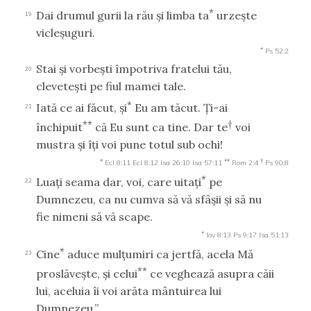
*
Dai drumul gurii la rău şi limba ta
urzeşte
19
vicleşuguri.
*
Ps 52:2
Stai şi vorbeşti împotriva fratelui tău,
20
cleveteşti pe fiul mamei tale.
*
Iată ce ai făcut, şi
Eu am tăcut. Ţi-ai
21
**
†
închipuit
că Eu sunt ca tine. Dar te
voi
mustra şi îţi voi pune totul sub ochi!
*
**
†
Ecl 8:11
Ecl 8:12
Isa 26:10
Isa 57:11
Rom 2:4
Ps 90:8
*
Luaţi seama dar, voi, care uitaţi
pe
22
Dumnezeu, ca nu cumva să vă sfâşii şi să nu
fie nimeni să vă scape.
*
Iov 8:13
Ps 9:17
Isa 51:13
*
Cine
aduce mulţumiri ca jertfă, acela Mă
23
**
proslăveşte, şi celui
ce veghează asupra căii
lui, aceluia îi voi arăta mântuirea lui
Dumnezeu.”