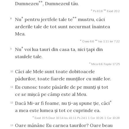
**
Dumnezeu
, Dumnezeul tău.
*
**
Ps 81:8
Exod 20:2
*
**
Nu
pentru jertfele tale te
mustru, căci
8
arderile tale de tot sunt necurmat înaintea
Mea.
*
**
Osea 6:6
Isa 1:11
Ier 7:22
*
Nu
voi lua tauri din casa ta, nici ţapi din
9
staulele tale.
*
Mica 6:6
Fapte 17:25
Căci ale Mele sunt toate dobitoacele
10
pădurilor, toate fiarele munţilor cu miile lor.
Eu cunosc toate păsările de pe munţi şi tot
11
ce se mişcă pe câmp este al Meu.
*
Dacă Mi-ar fi foame, nu ţi-aş spune ţie, căci
12
a mea este lumea şi tot ce cuprinde ea.
*
Exod 19:5
Deut 10:14
Iov 41:11
Ps 24:1
1 Cor 10:26
1 Cor 10:28
Oare mănânc Eu carnea taurilor? Oare beau
13