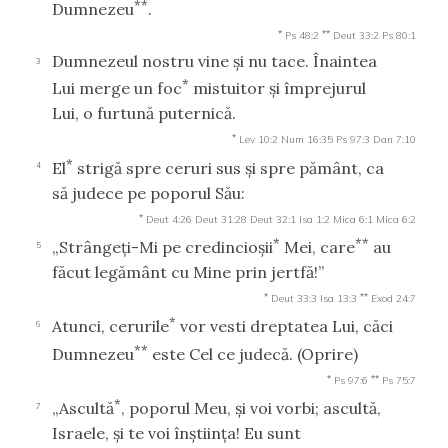
**
Dumnezeu
.
*
**
Ps 48:2
Deut 33:2
Ps 80:1
Dumnezeul nostru vine şi nu tace. Înaintea
3
*
Lui merge un foc
mistuitor şi împrejurul
Lui, o furtună puternică.
*
Lev 10:2
Num 16:35
Ps 97:3
Dan 7:10
*
El
strigă spre ceruri sus şi spre pământ, ca
4
să judece pe poporul Său:
*
Deut 4:26
Deut 31:28
Deut 32:1
Isa 1:2
Mica 6:1
Mica 6:2
*
**
„Strângeţi-Mi pe credincioşii
Mei, care
au
5
făcut legământ cu Mine prin jertfă!”
*
**
Deut 33:3
Isa 13:3
Exod 24:7
*
Atunci, cerurile
vor vesti dreptatea Lui, căci
6
**
Dumnezeu
este Cel ce judecă.
(Oprire)
*
**
Ps 97:6
Ps 75:7
*
„Ascultă
, poporul Meu, şi voi vorbi; ascultă,
7
Israele, şi te voi înştiinţa! Eu sunt