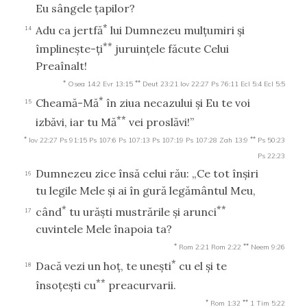
Eu sângele ţapilor?
*
Adu ca jertfă
lui Dumnezeu mulţumiri şi
14
**
împlineşte-ţi
juruinţele făcute Celui
Preaînalt!
*
**
Osea 14:2
Evr 13:15
Deut 23:21
Iov 22:27
Ps 76:11
Ecl 5:4
Ecl 5:5
*
Cheamă-Mă
în ziua necazului şi Eu te voi
15
**
izbăvi, iar tu Mă
vei proslăvi!”
*
**
Iov 22:27
Ps 91:15
Ps 107:6
Ps 107:13
Ps 107:19
Ps 107:28
Zah 13:9
Ps 50:23
Ps 22:23
Dumnezeu zice însă celui rău: „Ce tot înşiri
16
tu legile Mele şi ai în gură legământul Meu,
*
**
când
tu urăşti mustrările şi arunci
17
cuvintele Mele înapoia ta?
*
**
Rom 2:21
Rom 2:22
Neem 9:26
*
Dacă vezi un hoţ, te uneşti
cu el şi te
18
**
însoţeşti cu
preacurvarii.
*
**
Rom 1:32
1 Tim 5:22