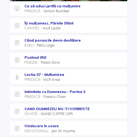
Ca să aduci jertfă ca mulțumire
PREDICĂ
Simion Bumbar
Îți mulțumesc, Părinte Sfânt
CÂNTEC
Iosif Lazăr
Când poruncile devin desfătare
ESEU
Petru Loga
Psalmul 050
POEZIE
Traian Dorz
Lectia 07 - Multumirea
PREDICĂ
Iosif Anca
Intimitate cu Dumnezeu - Partea 3
PREDICĂ
Francis Chan
CAND DUMNEZEU NU-TI VORBESTE
SCHIȚĂ
GAND CATRE CER
Vindecare în soare
DEVOȚIONAL
Jan W. Kuzma