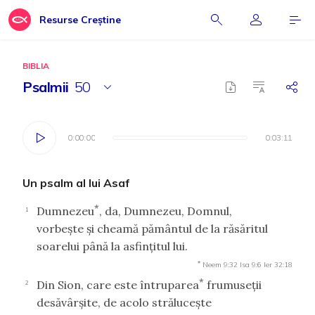
Resurse Creștine
BIBLIA
Psalmii
50
0:00:00
0:00:00
0:03:11
0:03:11
Un psalm al lui Asaf
*
Dumnezeu
, da, Dumnezeu, Domnul,
1
vorbeşte şi cheamă pământul de la răsăritul
soarelui până la asfinţitul lui.
*
Neem 9:32
Isa 9:6
Ier 32:18
*
Din Sion, care este întruparea
frumuseţii
2
desăvârşite, de acolo străluceşte