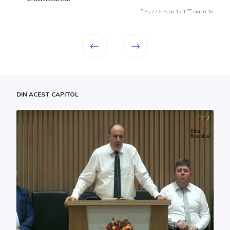
*
**
Ps 27:6
Rom 12:1
Gal 6:16
DIN ACEST CAPITOL