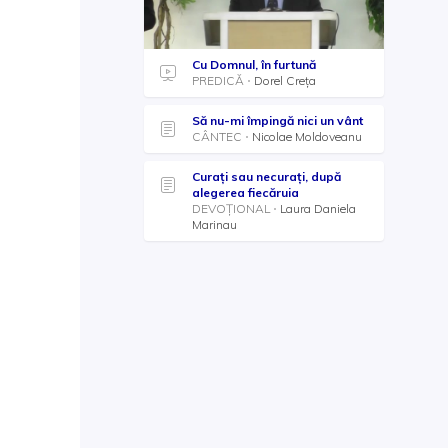
Cu Domnul, în furtună
PREDICĂ
Dorel Creța
Să nu-mi împingă nici un vânt
CÂNTEC
Nicolae Moldoveanu
Curați sau necurați, după
alegerea fiecăruia
DEVOȚIONAL
Laura Daniela
Marinau