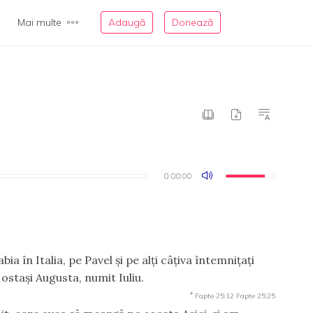
Mai multe
Adaugă
Donează
0:00:00
0:00:00
ia în Italia, pe Pavel şi pe alţi câţiva întemniţaţi
 ostaşi Augusta, numit Iuliu.
*
Fapte 25:12
Fapte 25:25