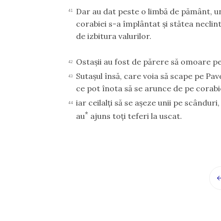
Dar au dat peste o limbă de pământ, u
41
corabiei s-a împlântat şi stătea neclin
de izbitura valurilor.
Ostaşii au fost de părere să omoare pe 
42
Sutaşul însă, care voia să scape pe Pave
43
ce pot înota să se arunce de pe corabie 
iar ceilalţi să se aşeze unii pe scânduri,
44
*
au
ajuns toţi teferi la uscat.