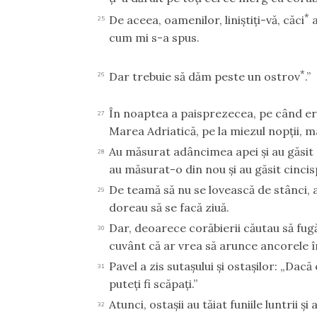
*
De aceea, oamenilor, liniştiţi-vă, căci
a
25
cum mi s-a spus.
*
Dar trebuie să dăm peste un ostrov
.”
26
În noaptea a paisprezecea, pe când er
27
Marea Adriatică, pe la miezul nopţii, m
Au măsurat adâncimea apei şi au găsit
28
au măsurat-o din nou şi au găsit cinci
De teamă să nu se lovească de stânci,
29
doreau să se facă ziuă.
Dar, deoarece corăbierii căutau să fug
30
cuvânt că ar vrea să arunce ancorele î
Pavel a zis sutaşului şi ostaşilor: „Da
31
puteţi fi scăpaţi.”
Atunci, ostaşii au tăiat funiile luntrii şi
32