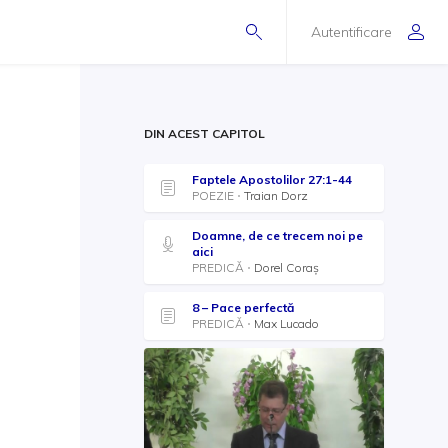
Autentificare
DIN ACEST CAPITOL
Faptele Apostolilor 27:1-44
POEZIE
Traian Dorz
Doamne, de ce trecem noi pe
aici
PREDICĂ
Dorel Coraş
8 – Pace perfectă
PREDICĂ
Max Lucado