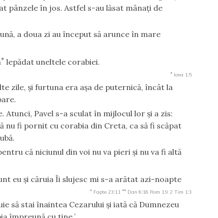
at pânzele în jos. Astfel s-au lăsat mânaţi de
tună, a doua zi au început să arunce în mare
*
m
lepădat uneltele corabiei.
*
Iona 1:5
te zile, şi furtuna era aşa de puternică, încât la
pare.
unci, Pavel s-a sculat în mijlocul lor şi a zis:
ă nu fi pornit cu corabia din Creta, ca să fi scăpat
ubă.
entru că niciunul din voi nu va pieri şi nu va fi altă
nt eu şi căruia Îi slujesc mi s-a arătat azi-noapte
*
**
Fapte 23:11
Dan 6:16
Rom 1:9
2 Tim 1:3
buie să stai înaintea Cezarului şi iată că Dumnezeu
bia împreună cu tine.’