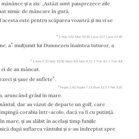
ă mănânce şi a zis: „Astăzi sunt paisprezece zile
luat nimic de mâncare în gură.
l acesta este pentru scăparea voastră şi nu vi se
*
1 Imp 1:52
Mat 10:30
Luca 12:7
Luca 21:18
*
ne, a
mulţumit lui Dumnezeu înaintea tuturor, a
*
1 Sam 9:13
Mat 15:36
Marc 8:6
Ioan 6:11
1 Tim 4:3
1 Tim 4:4
i ei de au mâncat.
*
zeci şi şase de suflete
.
*
Fapte 2:41
Fapte 7:14
Rom 13:1
1 Pet 3:20
a, aruncând grâul în mare.
ântul, dar au văzut de departe un golf, care
 împingă corabia într-acolo, dacă va fi cu putinţă.
n mare, şi au slăbit în acelaşi timp funiile
mică după suflarea vântului şi s-au îndreptat spre