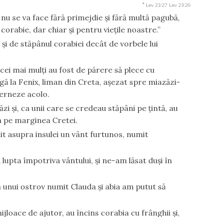
*
Lev 23:27
Lev 23:29
ă nu se va face fără primejdie şi fără multă pagubă,
orabie, dar chiar şi pentru vieţile noastre.”
şi de stăpânul corabiei decât de vorbele lui
 cei mai mulţi au fost de părere să plece cu
gă la Fenix, liman din Creta, aşezat spre miazăzi-
ierneze acolo.
zi şi, ca unii care se credeau stăpâni pe ţintă, au
ia pe marginea Cretei.
t asupra insulei un vânt furtunos, numit
ă lupta împotriva vântului, şi ne-am lăsat duşi în
 unui ostrov numit Clauda şi abia am putut să
jloace de ajutor, au încins corabia cu frânghii şi,