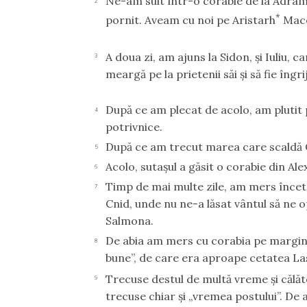
Ne-am suit într-o corabie de la Adrami
2
*
pornit. Aveam cu noi pe Aristarh
Mace
A doua zi, am ajuns la Sidon, şi Iuliu, c
3
meargă pe la prietenii săi şi să fie îngrij
După ce am plecat de acolo, am plutit 
4
potrivnice.
După ce am trecut marea care scaldă Cil
5
Acolo, sutaşul a găsit o corabie din Ale
6
Timp de mai multe zile, am mers încet 
7
Cnid, unde nu ne-a lăsat vântul să ne o
Salmona.
De abia am mers cu corabia pe marginea
8
bune”, de care era aproape cetatea La
Trecuse destul de multă vreme şi călă
9
trecuse chiar şi „vremea postului”. De a