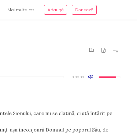
Mai multe
Adaugă
Donează
0:00:00
0:00:00
ele Sionului, care nu se clatină, ci stă întărit pe
nţi, aşa înconjoară Domnul pe poporul Său, de