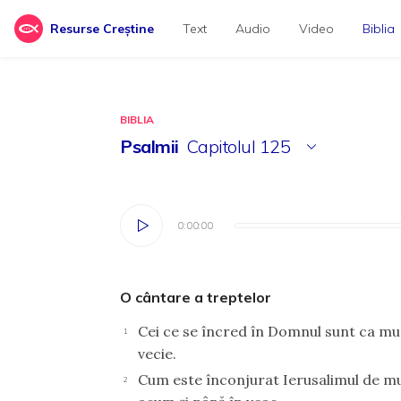
Resurse Creștine
Text
Audio
Video
Biblia
BIBLIA
Psalmii
Capitolul
125
0:00:00
0:00:00
O cântare a treptelor
Cei ce se încred în Domnul sunt ca munt
1
vecie.
Cum este înconjurat Ierusalimul de mu
2