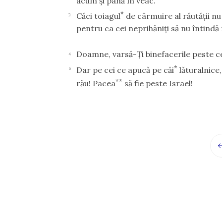
acum şi până în veac.
*
Căci toiagul
de cârmuire al răutăţii n
3
pentru ca cei neprihăniţi să nu întindă
Doamne, varsă-Ţi binefacerile peste cei
4
*
Dar pe cei ce apucă pe căi
lăturalnice
5
**
rău! Pacea
să fie peste Israel!