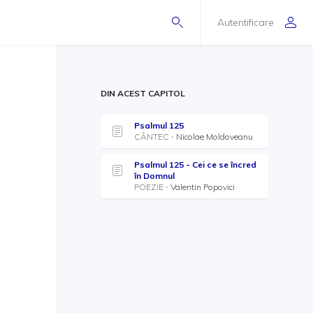
Autentificare
DIN ACEST CAPITOL
Psalmul 125
CÂNTEC
Nicolae Moldoveanu
Psalmul 125 - Cei ce se încred
în Domnul
POEZIE
Valentin Popovici