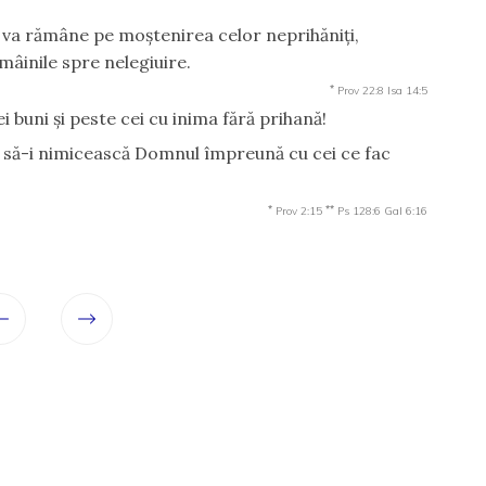
u va rămâne pe moştenirea celor neprihăniţi,
 mâinile spre nelegiuire.
*
Prov 22:8
Isa 14:5
 buni şi peste cei cu inima fără prihană!
, să-i nimicească Domnul împreună cu cei ce fac
*
**
Prov 2:15
Ps 128:6
Gal 6:16