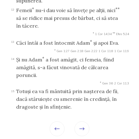
supunerea.
*
**
Femeii
nu-i dau voie să înveţe pe alţii, nici
12
să se ridice mai presus de bărbat, ci să stea
în tăcere.
*
**
1 Cor 14:34
Efes 5:24
*
Căci întâi a fost întocmit Adam
şi apoi Eva.
13
*
Gen 1:27
Gen 2:18
Gen 2:22
1 Cor 11:8
1 Cor 11:9
*
Şi nu Adam
a fost amăgit, ci femeia, fiind
14
amăgită, s-a făcut vinovată de călcarea
poruncii.
*
Gen 3:6
2 Cor 11:3
Totuşi ea va fi mântuită prin naşterea de fii,
15
dacă stăruieşte cu smerenie în credinţă, în
dragoste şi în sfinţenie.