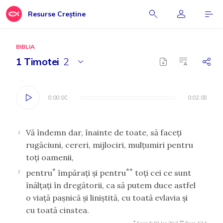
Resurse Creștine
BIBLIA
1 Timotei
2
0:00:00
0:00:00
0:02:08
0:02:08
Vă îndemn dar, înainte de toate, să faceţi
1
rugăciuni, cereri, mijlociri, mulţumiri pentru
toţi oamenii,
*
**
pentru
împăraţi şi pentru
toţi cei ce sunt
2
înălţaţi în dregătorii, ca să putem duce astfel
o viaţă paşnică şi liniştită, cu toată evlavia şi
cu toată cinstea.
*
**