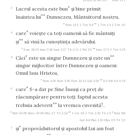
Ezra 6:10
Ier 29:7
Rom 13:1
*
Lucrul acesta este bun
şi bine primit
3
**
înaintea lui
Dumnezeu, Mântuitorul nostru,
*
**
Rom 12:2
1 Tim 5:4
1 Tim 1:1
2 Tim 1:9
*
care
voieşte ca toţi oamenii să fie mântuiţi
4
**
şi
să vină la cunoştinţa adevărului.
*
**
Ezec 18:23
Ioan 3:16
Ioan 3:17
Tit 2:11
2 Pet 3:9
Ioan 17:3
2 Tim 2:25
*
**
Căci
este un singur Dumnezeu şi este un
5
singur mijlocitor între Dumnezeu şi oameni:
Omul Isus Hristos,
*
**
Rom 3:29
Rom 3:30
Rom 10:12
Gal 3:20
Evr 8:6
Evr 9:15
*
care
S-a dat pe Sine Însuşi ca preţ de
6
răscumpărare pentru toţi: faptul acesta
**
†
trebuia adeverit
la vremea cuvenită
,
*
**
†
Mat 20:28
Marc 10:45
Efes 1:7
Tit 2:14
1 Cor 1:6
2 Tim 1:10
Tit 1:3
Rom 5:6
Gal 4:4
Efes 1:10
Efes 3:5
Tit 1:3
*
şi
propovăduitorul şi apostolul Lui am fost
7