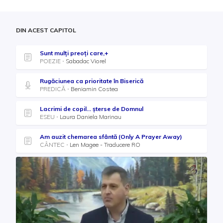
DIN ACEST CAPITOL
Sunt mulți preoți care,+
POEZIE
Sabadac Viorel
Rugăciunea ca prioritate în Biserică
PREDICĂ
Beniamin Costea
Lacrimi de copil... șterse de Domnul
ESEU
Laura Daniela Marinau
Am auzit chemarea sfântă (Only A Prayer Away)
CÂNTEC
Len Magee - Traducere RO