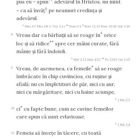
**
pus eu – spun
adevărul în Hristos, nu mint
†
– ca să învăţ
pe neamuri credinţa şi
adevărul.
*
**
†
Efes 3:7
Efes 3:8
2 Tim 1:11
Rom 9:1
Rom 11:13
Rom 15:16
Gal 1:16
*
Vreau dar ca bărbaţii să se roage în
orice
8
**
loc şi să ridice
spre cer mâini curate, fără
mânie şi fără îndoieli.
*
**
Mal 1:11
Ioan 4:21
Ps 134:2
Isa 1:15
*
Vreau, de asemenea, ca femeile
să se roage
9
îmbrăcate în chip cuviincios, cu ruşine şi
sfială; nu cu împletituri de păr, nici cu aur,
nici cu mărgăritare, nici cu haine scumpe,
*
1 Pet 3:3
*
ci
cu fapte bune, cum se cuvine femeilor
10
care spun că sunt evlavioase.
*
1 Pet 3:4
Femeia să înveţe în tăcere, cu toată
11