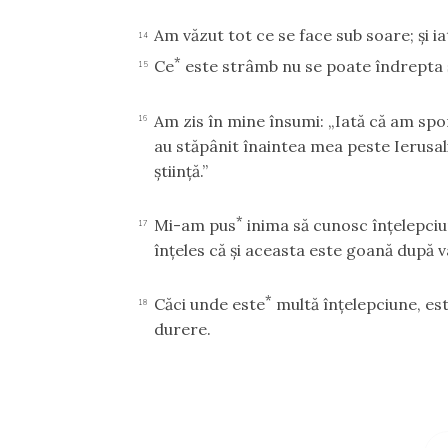
Am văzut tot ce se face sub soare; şi i
14
*
Ce
este strâmb nu se poate îndrepta şi
15
Am zis în mine însumi: „Iată că am spo
16
au stăpânit înaintea mea peste Ierusal
ştiinţă.”
*
Mi-am pus
inima să cunosc înţelepciu
17
înţeles că şi aceasta este goană după v
*
Căci unde este
multă înţelepciune, este
18
durere.