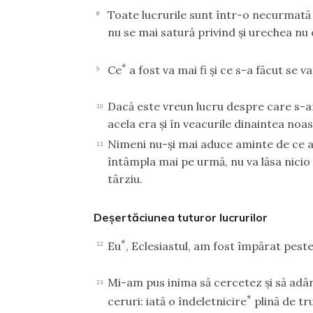
Toate lucrurile sunt într-o necurmată
8
nu se mai satură privind şi urechea nu
*
Ce
a fost va mai fi şi ce s-a făcut se 
9
Dacă este vreun lucru despre care s-ar
10
acela era şi în veacurile dinaintea noas
Nimeni nu-şi mai aduce aminte de ce a f
11
întâmpla mai pe urmă, nu va lăsa nicio
târziu.
Deşertăciunea tuturor lucrurilor
*
Eu
, Eclesiastul, am fost împărat peste
12
Mi-am pus inima să cercetez şi să adâ
13
*
ceruri: iată o îndeletnicire
plină de tr