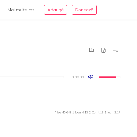
Mai multe
Adaugă
Donează
0:00:00
0:00:00
L
*
Isa 40:6-8
1 Ioan 4:13
2 Cor 4:18
1 Ioan 2:17