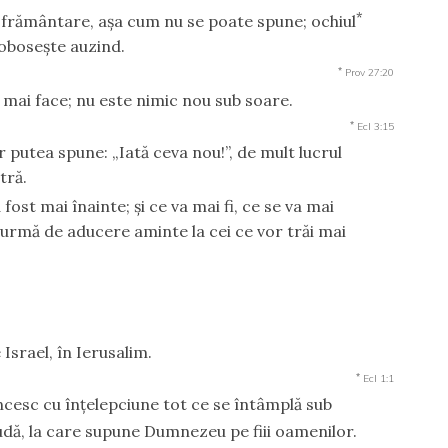
*
 frământare, aşa cum nu se poate spune; ochiul
 oboseşte auzind.
*
Prov 27:20
va mai face; nu este nimic nou sub soare.
*
Ecl 3:15
 putea spune: „Iată ceva nou!”, de mult lucrul
tră.
ost mai înainte; şi ce va mai fi, ce se va mai
 urmă de aducere aminte la cei ce vor trăi mai
 Israel, în Ierusalim.
*
Ecl 1:1
ncesc cu înţelepciune tot ce se întâmplă sub
udă, la care supune Dumnezeu pe fiii oamenilor.