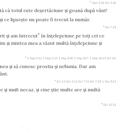
*
Gen 3:19
Ecl 3:10
ată că totul este deşertăciune şi goană după vânt!
 ce lipseşte nu poate fi trecut la număr.
*
Ecl 7:13
*
rit şi am întrecut
în înţelepciune pe toţi cei ce
im şi mintea mea a văzut multă înţelepciune şi
*
1 Imp 3:12
1 Imp 3:13
1 Imp 4:30
1 Imp 10:7
1 Imp 10:23
Ecl 2:9
nea şi să cunosc prostia şi nebunia. Dar am
ânt.
*
Ecl 2:3
Ecl 2:12
Ecl 7:23
Ecl 7:25
1 Tes 5:21
 şi mult necaz, şi cine ştie multe are şi multă
*
Ecl 12:12