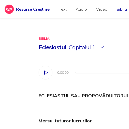
Resurse Creștine
Text
Audio
Video
Biblia
BIBLIA
Eclesiastul
Capitolul
1
0:00:00
0:00:00
ECLESIASTUL SAU PROPOVĂDUITORU
Mersul tuturor lucrurilor