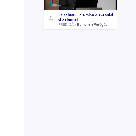
Eclesiastul în lumina a 1Cronici
și 2Timotei
PREDICĂ
Beniamin Fărăgău