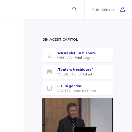
Autentificare
DIN ACEST CAPITOL
Sensul vieții sub soare
PREDICĂ
Paul Negruț
„Toate-s trecătoare”
POEZIE
Horja Robert
Iluzii și gânduri
CÂNTEC
Monica Turtoi