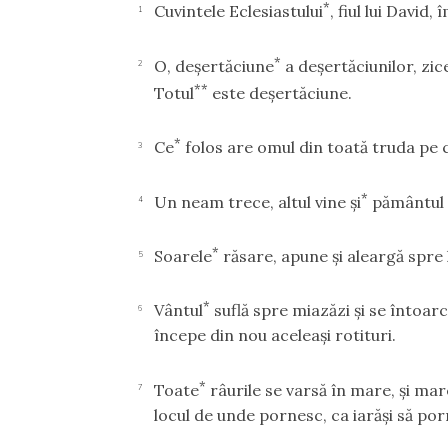
*
Cuvintele Eclesiastului
, fiul lui David,
1
*
O, deşertăciune
a deşertăciunilor, zic
2
**
Totul
este deşertăciune.
*
Ce
folos are omul din toată truda pe 
3
*
Un neam trece, altul vine şi
pământul 
4
*
Soarele
răsare, apune şi aleargă spre 
5
*
Vântul
suflă spre miazăzi şi se întoar
6
începe din nou aceleaşi rotituri.
*
Toate
râurile se varsă în mare, şi ma
7
locul de unde pornesc, ca iarăşi să po