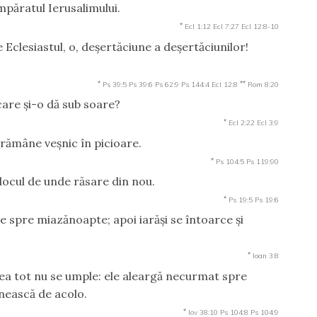
 împăratul Ierusalimului.
*
Ecl 1:12
Ecl 7:27
Ecl 12:8-10
e Eclesiastul, o, deşertăciune a deşertăciunilor!
*
**
Ps 39:5
Ps 39:6
Ps 62:9
Ps 144:4
Ecl 12:8
Rom 8:20
care şi-o dă sub soare?
*
Ecl 2:22
Ecl 3:9
rămâne veşnic în picioare.
*
Ps 104:5
Ps 119:90
locul de unde răsare din nou.
*
Ps 19:5
Ps 19:6
ce spre miazănoapte; apoi iarăşi se întoarce şi
*
Ioan 3:8
rea tot nu se umple: ele aleargă necurmat spre
rnească de acolo.
*
Iov 38:10
Ps 104:8
Ps 104:9