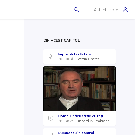
Autentificare
DIN ACEST CAPITOL
Imparatul si Estera
PREDICĂ
Stefan Gheres
Domnul păcii să fie cu toți
PREDICĂ
Richard Wurmbrand
Dumnezeu în control