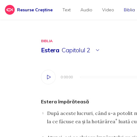
Resurse Creștine
Text
Audio
Video
Biblia
BIBLIA
Estera
Capitolul
2
0:00:00
0:00:00
Estera împărăteasă
După aceste lucruri, când s-a potolit m
1
*
la ce făcuse ea şi la hotărârea
luată cu 