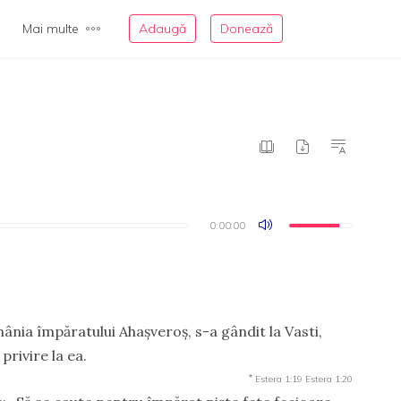
Mai multe
Adaugă
Donează
0:00:00
0:00:00
ânia împăratului Ahaşveroş, s-a gândit la Vasti,
privire la ea.
*
Estera 1:19
Estera 1:20