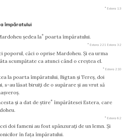
*
Estera 1:3
a împăratului
*
 Mardoheu şedea la
poarta împăratului.
*
Estera 2:21
Estera 3:2
ici poporul, căci o oprise Mardoheu. Şi ea urma
âta scumpătate ca atunci când o creştea el.
*
Estera 2:10
ea la poarta împăratului, Bigtan şi Tereş, doi
, s-au lăsat biruiţi de o supărare şi au vrut să
haşveroş.
*
esta şi a dat de ştire
împărătesei Estera, care
rdoheu.
*
Estera 6:2
 cei doi fameni au fost spânzuraţi de un lemn. Şi
nicilor în faţa împăratului.