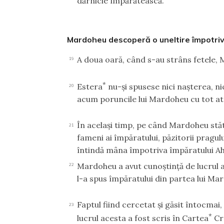
dărnicie împărătească.
Mardoheu descoperă o uneltire împotriv
A doua oară, când s-au strâns fetele,
19
*
Estera
nu-şi spusese nici naşterea, n
20
acum poruncile lui Mardoheu cu tot at
În acelaşi timp, pe când Mardoheu stăt
21
fameni ai împăratului, păzitorii pragului
întindă mâna împotriva împăratului A
Mardoheu a avut cunoştinţă de lucrul ac
22
l-a spus împăratului din partea lui Ma
Faptul fiind cercetat şi găsit întocmai,
23
*
lucrul acesta a fost scris în Cartea
Cro