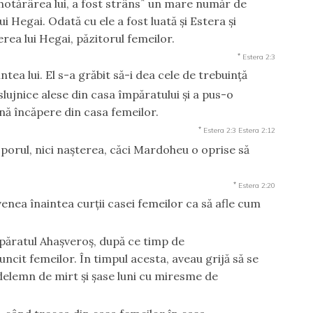
*
otărârea lui, a fost strâns
un mare număr de
ui Hegai. Odată cu ele a fost luată şi Estera şi
rea lui Hegai, păzitorul femeilor.
*
Estera 2:3
ntea lui. El s-a grăbit să-i dea cele de trebuinţă
slujnice alese din casa împăratului şi a pus-o
ună încăpere din casa femeilor.
*
Estera 2:3
Estera 2:12
oporul, nici naşterea, căci Mardoheu o oprise să
*
Estera 2:20
venea înaintea curţii casei femeilor ca să afle cum
împăratul Ahaşveroş, după ce timp de
ncit femeilor. În timpul acesta, aveau grijă să se
delemn de mirt şi şase luni cu miresme de