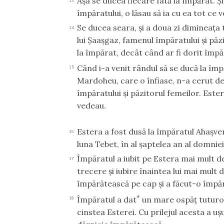
Aşa se ducea fiecare fată la împărat. Ş
13
împăratului, o lăsau să ia cu ea tot ce v
Se ducea seara, şi a doua zi dimineaţa
14
lui Şaaşgaz, famenul împăratului şi păz
la împărat, decât când ar fi dorit împă
Când i-a venit rândul să se ducă la împ
15
Mardoheu, care o înfiase, n-a cerut de
împăratului şi păzitorul femeilor. Este
vedeau.
Estera a fost dusă la împăratul Ahaşver
16
luna Tebet, în al şaptelea an al domniei 
Împăratul a iubit pe Estera mai mult de
17
trecere şi iubire înaintea lui mai mult 
împărătească pe cap şi a făcut-o împără
*
Împăratul a dat
un mare ospăţ tuturor 
18
cinstea Esterei. Cu prilejul acesta a uşu