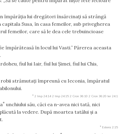
is: „Să se caute pentru împărat nişte fete fecioare
in împărăţia lui dregători însărcinaţi să strângă
n capitala Susa, în casa femeilor, sub privegherea
orul femeilor, care să le dea cele trebuincioase
fie împărăteasă în locul lui Vasti.” Părerea aceasta
.
u, fiul lui Iair, fiul lui Şimei, fiul lui Chis,
e robii strămutaţi împreună cu Ieconia, împăratul
bilonului.
*
2 Imp 24:14
2 Imp 24:15
2 Cron 36:10
2 Cron 36:20
Ier 24:1
*
ta
unchiului său, căci ea n-avea nici tată, nici
plăcută la vedere. După moartea tatălui şi a
t.
*
Estera 2:15