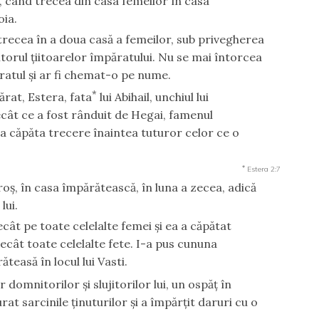
i, când trecea din casa femeilor în casa
oia.
 trecea în a doua casă a femeilor, sub privegherea
itorul ţiitoarelor împăratului. Nu se mai întorcea
ratul şi ar fi chemat-o pe nume.
*
ărat, Estera, fata
lui Abihail, unchiul lui
cât ce a fost rânduit de Hegai, famenul
ra căpăta trecere înaintea tuturor celor ce o
*
Estera 2:7
oş, în casa împărătească, în luna a zecea, adică
lui.
cât pe toate celelalte femei şi ea a căpătat
decât toate celelalte fete. I-a pus cununa
teasă în locul lui Vasti.
domnitorilor şi slujitorilor lui, un ospăţ în
rat sarcinile ţinuturilor şi a împărţit daruri cu o