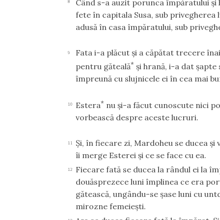
Când s-a auzit porunca împăratului şi h
8
fete în capitala Susa, sub privegherea l
adusă în casa împăratului, sub priveghe
Fata i-a plăcut şi a căpătat trecere înai
9
*
pentru găteală
şi hrană, i-a dat şapte 
împreună cu slujnicele ei în cea mai b
*
Estera
nu şi-a făcut cunoscute nici p
10
vorbească despre aceste lucruri.
Şi, în fiecare zi, Mardoheu se ducea şi 
11
îi merge Esterei şi ce se face cu ea.
Fiecare fată se ducea la rândul ei la 
12
douăsprezece luni împlinea ce era poru
gătească, ungându-se şase luni cu unt
mirozne femeieşti.