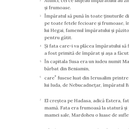
Atunci, cei ce slujeau împăratului au z
2
şi frumoase.
Împăratul să pună în toate ţinuturile d
3
pe toate fetele fecioare şi frumoase, î
lui Hegai, famenul împăratului şi păzit
pentru gătit.
Şi fata care-i va plăcea împăratului să 
4
a fost primită de împărat şi aşa a făcut
În capitala Susa era un iudeu numit Mardohe
5
bărbat din Beniamin,
*
care
fusese luat din Ierusalim printr
6
lui Iuda, de Nebucadneţar, împăratul Ba
El creştea pe Hadasa, adică Estera, fa
7
mamă. Fata era frumoasă la statură şi 
mamei sale, Mardoheu o luase de sufle