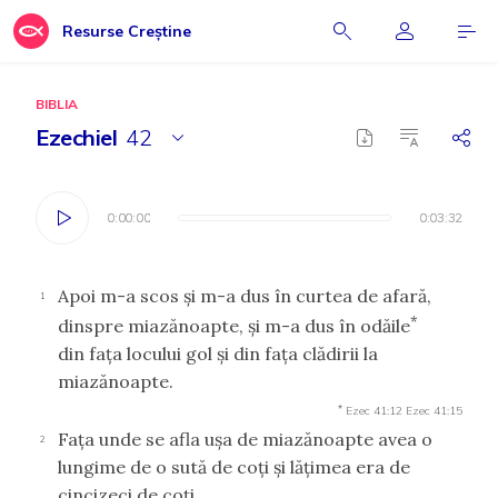
Resurse Creștine
BIBLIA
Ezechiel
42
0:00:00
0:00:00
0:03:32
0:03:32
Apoi m-a scos şi m-a dus în curtea de afară,
1
*
dinspre miazănoapte, şi m-a dus în odăile
din faţa locului gol şi din faţa clădirii la
miazănoapte.
*
Ezec 41:12
Ezec 41:15
Faţa unde se afla uşa de miazănoapte avea o
2
lungime de o sută de coţi şi lăţimea era de
cincizeci de coţi.