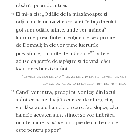
răsărit, pe unde intrai.
El mi-a zis: „Odăile de la miazănoapte şi
13
odăile de la miazăzi care sunt în faţa locului
*
gol sunt odăile sfinte, unde vor mânca
lucrurile preasfinte preoţii care se apropie
de Domnul; în ele vor pune lucrurile
**
preasfinte, darurile de mâncare
, vitele
aduse ca jertfe de ispăşire şi de vină; căci
locul acesta este sfânt.
*
**
Lev 6:16
Lev 6:26
Lev 24:9
Lev 2:3
Lev 2:10
Lev 6:14
Lev 6:17
Lev 6:25
Lev 6:29
Lev 7:1
Lev 10:13
Lev 10:14
Num 18:9
Num 18:10
*
Când
vor intra, preoţii nu vor ieşi din locul
14
sfânt ca să se ducă în curtea de afară, ci îşi
vor lăsa acolo hainele cu care fac slujba, căci
hainele acestea sunt sfinte; se vor îmbrăca
în alte haine ca să se apropie de curtea care
este pentru popor.”