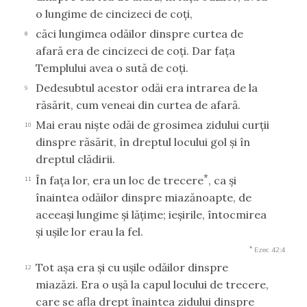
o lungime de cincizeci de coţi,
căci lungimea odăilor dinspre curtea de
8
afară era de cincizeci de coţi. Dar faţa
Templului avea o sută de coţi.
Dedesubtul acestor odăi era intrarea de la
9
răsărit, cum veneai din curtea de afară.
Mai erau nişte odăi de grosimea zidului curţii
10
dinspre răsărit, în dreptul locului gol şi în
dreptul clădirii.
*
În faţa lor, era un loc de trecere
, ca şi
11
înaintea odăilor dinspre miazănoapte, de
aceeaşi lungime şi lăţime; ieşirile, întocmirea
şi uşile lor erau la fel.
*
Ezec 42:4
Tot aşa era şi cu uşile odăilor dinspre
12
miazăzi. Era o uşă la capul locului de trecere,
care se afla drept înaintea zidului dinspre