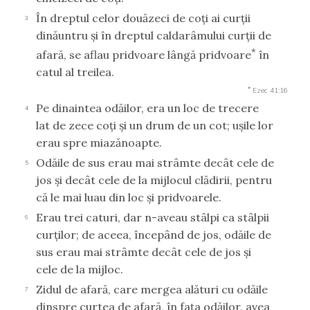
În dreptul celor douăzeci de coţi ai curţii
3
dinăuntru şi în dreptul caldarâmului curţii de
*
afară, se aflau pridvoare lângă pridvoare
în
catul al treilea.
*
Ezec 41:16
Pe dinaintea odăilor, era un loc de trecere
4
lat de zece coţi şi un drum de un cot; uşile lor
erau spre miazănoapte.
Odăile de sus erau mai strâmte decât cele de
5
jos şi decât cele de la mijlocul clădirii, pentru
că le mai luau din loc şi pridvoarele.
Erau trei caturi, dar n-aveau stâlpi ca stâlpii
6
curţilor; de aceea, începând de jos, odăile de
sus erau mai strâmte decât cele de jos şi
cele de la mijloc.
Zidul de afară, care mergea alături cu odăile
7
dinspre curtea de afară, în faţa odăilor, avea