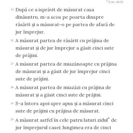
*
Ezec 44:19
După ce a isprăvit de măsurat casa
15
dinăuntru, m-a scos pe poarta dinspre
răsărit şi a măsurat-o pe partea de afară de
jur împrejur.
A măsurat partea de răsărit cu prăjina de
16
măsurat şi de jur împrejur a găsit cinci sute
de prăjini.
A măsurat partea de miazănoapte cu prăjina
17
de măsurat şi a găsit de jur împrejur cinci
sute de prăjini.
A măsurat partea de miazăzi cu prăjina de
18
măsurat şi a găsit cinci sute de prăjini.
S-a întors apoi spre apus şi a măsurat cinci
19
sute de prăjini cu prăjina de măsurat.
*
A măsurat astfel în cele patru laturi zidul
de
20
jur împrejurul casei; lungimea era de cinci