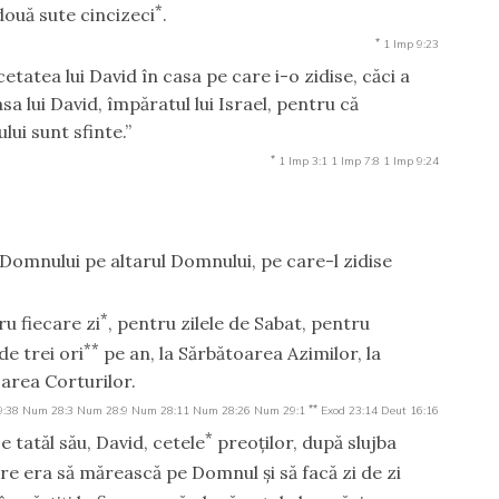
*
două sute cincizeci
.
*
1 Imp 9:23
cetatea lui David în casa pe care i-o zidise, căci a
a lui David, împăratul lui Israel, pentru că
lui sunt sfinte.”
*
1 Imp 3:1
1 Imp 7:8
1 Imp 9:24
Domnului pe altarul Domnului, pe care-l zidise
*
u fiecare zi
, pentru zilele de Sabat, pentru
**
de trei ori
pe an, la Sărbătoarea Azimilor, la
area Corturilor.
**
9:38
Num 28:3
Num 28:9
Num 28:11
Num 28:26
Num 29:1
Exod 23:14
Deut 16:16
*
e tatăl său, David, cetele
preoţilor, după slujba
re era să mărească pe Domnul şi să facă zi de zi