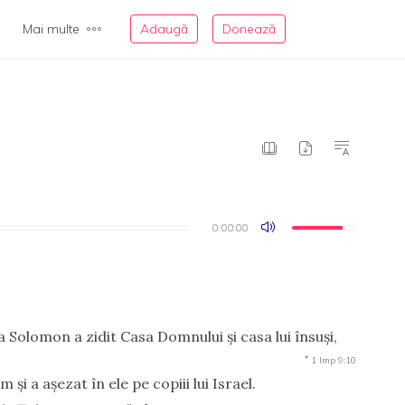
Mai multe
Adaugă
Donează
0:00:00
0:00:00
a Solomon a zidit Casa Domnului şi casa lui însuşi,
*
1 Imp 9:10
m şi a aşezat în ele pe copiii lui Israel.