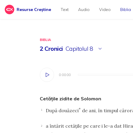
Resurse Creștine
Text
Audio
Video
Biblia
BIBLIA
2 Cronici
Capitolul
8
0:00:00
0:00:00
Cetăţile zidite de Solomon
*
După douăzeci
de ani, în timpul căror
1
a întărit cetăţile pe care i le-a dat Hira
2