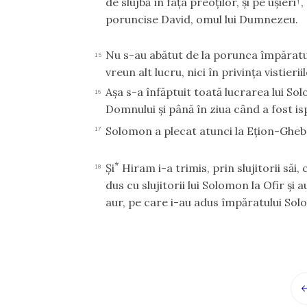
de slujbă în faţa preoţilor, şi pe uşieri
,
poruncise David, omul lui Dumnezeu.
Nu s-au abătut de la porunca împăratului 
15
vreun alt lucru, nici în privinţa vistieriil
Aşa s-a înfăptuit toată lucrarea lui So
16
Domnului şi până în ziua când a fost is
Solomon a plecat atunci la Eţion-Ghe
17
*
Şi
Hiram i-a trimis, prin slujitorii săi,
18
dus cu slujitorii lui Solomon la Ofir şi 
aur, pe care i-au adus împăratului So