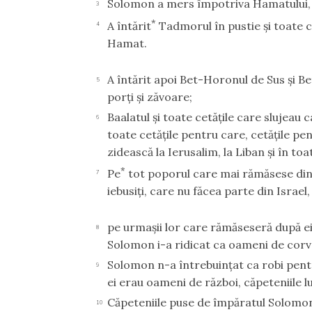
Solomon a mers împotriva Hamatului, la
3
*
A întărit
Tadmorul în pustie şi toate c
4
Hamat.
A întărit apoi Bet-Horonul de Sus şi Be
5
porţi şi zăvoare;
Baalatul şi toate cetăţile care slujeau 
6
toate cetăţile pentru care, cetăţile pe
zidească la Ierusalim, la Liban şi în toa
*
Pe
tot poporul care mai rămăsese din het
7
iebusiţi, care nu făcea parte din Israel,
pe urmaşii lor care rămăseseră după ei î
8
Solomon i-a ridicat ca oameni de corvo
Solomon n-a întrebuinţat ca robi pentru l
9
ei erau oameni de război, căpeteniile lui,
Căpeteniile puse de împăratul Solomon 
10