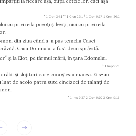
 împărţiţi la fiecare uşă, după cetele lor, căci aşa
*
**
†
1 Cron 24:1
1 Cron 25:1
1 Cron 9:17
1 Cron 26:1
cu privire la preoţi şi leviţi, nici cu privire la
or.
lomon, din ziua când s-a pus temelia Casei
prăvită. Casa Domnului a fost deci isprăvită.
*
ber
şi la Elot, pe ţărmul mării, în ţara Edomului.
*
1 Imp 9:26
 corăbii şi slujitori care cunoşteau marea. Ei s-au
au luat de acolo patru sute cincizeci de talanţi de
lomon.
*
1 Imp 9:27
2 Cron 9:10
2 Cron 9:13