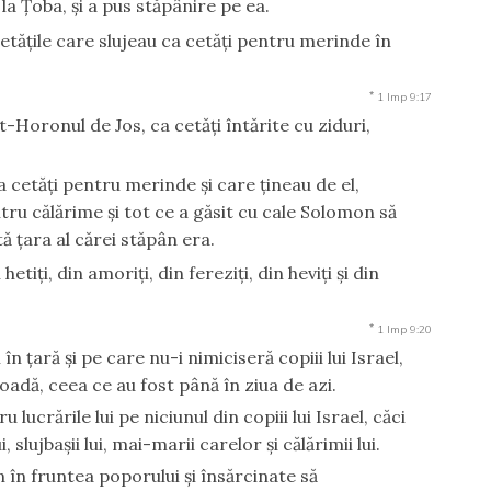
 Ţoba, şi a pus stăpânire pe ea.
etăţile care slujeau ca cetăţi pentru merinde în
*
1 Imp 9:17
t-Horonul de Jos, ca cetăţi întărite cu ziduri,
ca cetăţi pentru merinde şi care ţineau de el,
ntru călărime şi tot ce a găsit cu cale Solomon să
tă ţara al cărei stăpân era.
iţi, din amoriţi, din fereziţi, din heviţi şi din
*
1 Imp 9:20
n ţară şi pe care nu-i nimiciseră copiii lui Israel,
adă, ceea ce au fost până în ziua de azi.
ucrările lui pe niciunul din copiii lui Israel, căci
 slujbaşii lui, mai-marii carelor şi călărimii lui.
în fruntea poporului şi însărcinate să