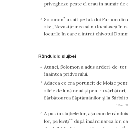
privegheze peste el erau în număr de 
*
Solomon
a suit pe fata lui Faraon din 
11
zis: „Nevastă-mea să nu locuiască în cas
locurile în care a intrat chivotul Domnu
Rânduiala slujbei
Atunci, Solomon a adus arderi-de-tot 
12
înaintea pridvorului.
Aducea ce era poruncit de Moise pentr
13
zilele de lună nouă şi pentru sărbători, 
Sărbătoarea Săptămânilor şi la Sărbăto
*
Exod 2
A pus în slujbele lor, aşa cum le rânduis
14
**
lor, pe leviţi
după însărcinarea lor, ca
†