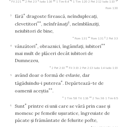
*
**
†
††
*†
†*
Fil 2:21
2 Pet 2:3
Iuda 1:16
1 Tim 6:4
1 Tim 1:20
2 Pet 2:12
Iuda 1:10
Rom 1:30
*
fără
dragoste firească, neînduplecaţi,
3
**
†
clevetitori
, neînfrânaţi
, neîmblânziţi,
neiubitori de bine,
*
**
†
Rom 1:31
Rom 1:31
2 Pet 3:3
*
**
vânzători
, obraznici, îngâmfaţi, iubitori
4
mai mult de plăceri decât iubitori de
Dumnezeu,
*
**
2 Pet 2:10
Fil 3:19
2 Pet 2:13
Iuda 1:4
Iuda 1:19
având doar o formă de evlavie, dar
5
*
tăgăduindu-i puterea
. Depărtează-te de
**
oamenii aceştia
.
*
**
1 Tim 5:8
Tit 1:16
2 Tes 3:6
1 Tim 6:5
*
Sunt
printre ei unii care se vâră prin case şi
6
momesc pe femeile uşuratice, îngreuiate de
păcate şi frământate de felurite pofte,
*