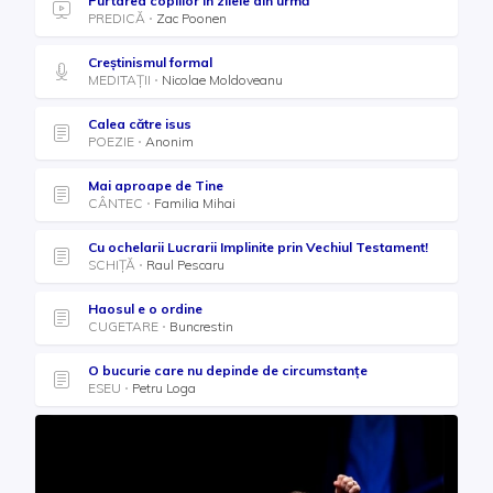
Purtarea copiilor în zilele din urmă
PREDICĂ
Zac Poonen
Creștinismul formal
MEDITAȚII
Nicolae Moldoveanu
Calea către isus
POEZIE
Anonim
Mai aproape de Tine
CÂNTEC
Familia Mihai
Cu ochelarii Lucrarii Implinite prin Vechiul Testament!
SCHIȚĂ
Raul Pescaru
Haosul e o ordine
CUGETARE
Buncrestin
O bucurie care nu depinde de circumstanțe
ESEU
Petru Loga