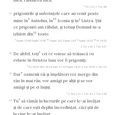
mea, răbdarea mea,
*
Fil 2:22
1 Tim 4:6
prigonirile şi suferinţele care au venit peste
11
*
**
†
mine în
Antiohia, în
Iconia şi în
Listra. Ştii
ce prigoniri am răbdat, şi totuşi Domnul m-a
††
izbăvit din
toate.
*
**
†
††
Fapte 13:45
Fapte 13:50
Fapte 14:2
Fapte 14:5
Fapte 14:19
Ps 34:19
2 Cor 1:10
2 Tim 4:17
*
De altfel, toţi
cei ce voiesc să trăiască cu
12
evlavie în Hristos Isus vor fi prigoniţi.
*
Ps 34:19
Mat 16:24
Ioan 17:14
Fapte 14:22
1 Cor 15:19
1 Tes 3:3
*
Dar
oamenii răi şi înşelători vor merge din
13
rău în mai rău, vor amăgi pe alţii şi se vor
amăgi şi pe ei înşişi.
*
2 Tes 2:11
1 Tim 4:1
2 Tim 2:16
*
Tu
să rămâi în lucrurile pe care le-ai învăţat
14
şi de care eşti deplin încredinţat, căci ştii de
la cine le-ai învăţat: