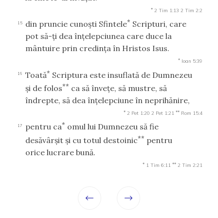
*
2 Tim 1:13
2 Tim 2:2
*
din pruncie cunoşti Sfintele
Scripturi, care
15
pot să-ţi dea înţelepciunea care duce la
mântuire prin credinţa în Hristos Isus.
*
Ioan 5:39
*
Toată
Scriptura este insuflată de Dumnezeu
16
**
şi de folos
ca să înveţe, să mustre, să
îndrepte, să dea înţelepciune în neprihănire,
*
**
2 Pet 1:20
2 Pet 1:21
Rom 15:4
*
pentru ca
omul lui Dumnezeu să fie
17
**
desăvârşit şi cu totul destoinic
pentru
orice lucrare bună.
*
**
1 Tim 6:11
2 Tim 2:21