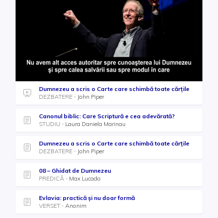
Dumnezeu a scris o Carte care schimbă toate cărţile
DEZBATERE
John Piper
Canonul biblic: Care Scriptură e cea adevărată?
STUDIU
Laura Daniela Marinau
Dumnezeu a scris o Carte care schimbă toate cărţile
DEZBATERE
John Piper
08 – Ghidat de Dumnezeu
PREDICĂ
Max Lucado
Evlavia: practică și nu doar formă
VERSET
Anonim