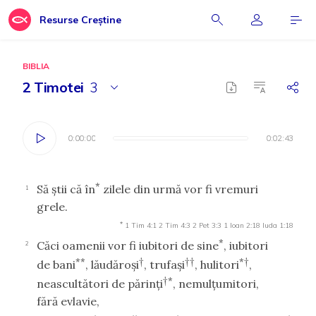
Resurse Creștine
BIBLIA
2 Timotei
3
0:00:00
0:00:00
0:02:43
0:02:43
*
Să ştii că în
zilele din urmă vor fi vremuri
1
grele.
*
1 Tim 4:1
2 Tim 4:3
2 Pet 3:3
1 Ioan 2:18
Iuda 1:18
*
Căci oamenii vor fi iubitori de sine
, iubitori
2
**
†
††
*†
de bani
, lăudăroşi
, trufaşi
, hulitori
,
†*
neascultători de părinţi
, nemulţumitori,
fără evlavie,