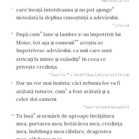
Mat 23:14
Tit 1:11
*
care învaţă întotdeauna şi nu pot ajunge
7
niciodată la deplina cunoştinţă a adevărului.
*
1 Tim 2:4
*
După cum
Iane şi Iambre s-au împotrivit lui
8
**
Moise, tot aşa şi oamenii
aceştia se
împotrivesc adevărului, ca unii care sunt
†
stricaţi la minte şi osândiţi
în ceea ce
priveşte credinţa.
*
**
†
Exod 7:11
1 Tim 6:5
Rom 1:28
2 Cor 13:5
Tit 1:16
Dar nu vor mai înainta; căci nebunia lor va fi
9
*
arătată tuturor, cum
a fost arătată şi a
celor doi oameni.
*
Exod 7:12
Exod 8:18
Exod 9:11
*
Tu însă
ai urmărit de aproape învăţătura
10
mea, purtarea mea, hotărârea mea, credinţa
mea, îndelunga mea răbdare, dragostea