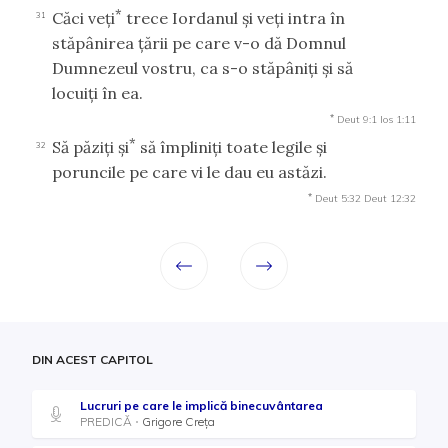
*
Căci veţi
trece Iordanul şi veţi intra în
31
stăpânirea ţării pe care v-o dă Domnul
Dumnezeul vostru, ca s-o stăpâniţi şi să
locuiţi în ea.
*
Deut 9:1
Ios 1:11
*
Să păziţi şi
să împliniţi toate legile şi
32
poruncile pe care vi le dau eu astăzi.
*
Deut 5:32
Deut 12:32
DIN ACEST CAPITOL
Lucruri pe care le implică binecuvântarea
PREDICĂ
Grigore Creța