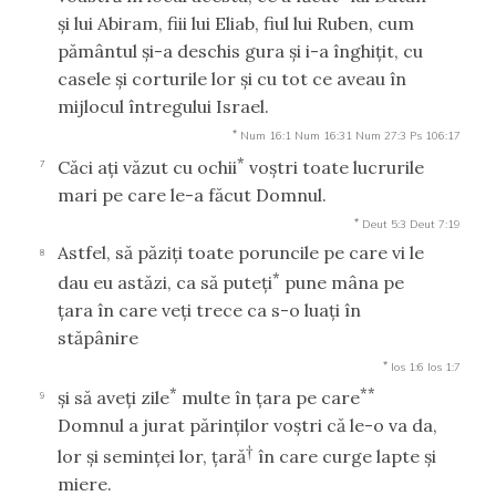
şi lui Abiram, fiii lui Eliab, fiul lui Ruben, cum
pământul şi-a deschis gura şi i-a înghiţit, cu
casele şi corturile lor şi cu tot ce aveau în
mijlocul întregului Israel.
*
Num 16:1
Num 16:31
Num 27:3
Ps 106:17
*
Căci aţi văzut cu ochii
voştri toate lucrurile
7
mari pe care le-a făcut Domnul.
*
Deut 5:3
Deut 7:19
Astfel, să păziţi toate poruncile pe care vi le
8
*
dau eu astăzi, ca să puteţi
pune mâna pe
ţara în care veţi trece ca s-o luaţi în
stăpânire
*
Ios 1:6
Ios 1:7
*
**
şi să aveţi zile
multe în ţara pe care
9
Domnul a jurat părinţilor voştri că le-o va da,
†
lor şi seminţei lor, ţară
în care curge lapte şi
miere.