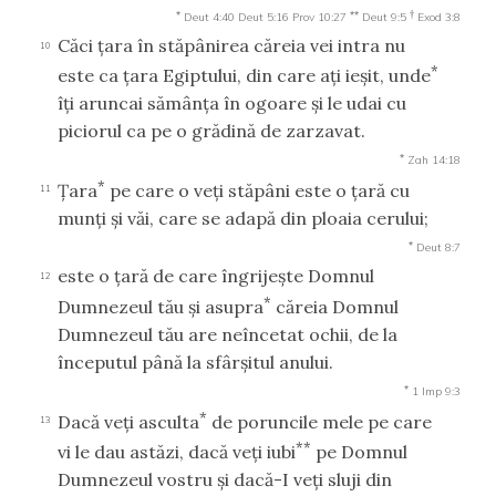
*
**
†
Deut 4:40
Deut 5:16
Prov 10:27
Deut 9:5
Exod 3:8
Căci ţara în stăpânirea căreia vei intra nu
10
*
este ca ţara Egiptului, din care aţi ieşit, unde
îţi aruncai sămânţa în ogoare şi le udai cu
piciorul ca pe o grădină de zarzavat.
*
Zah 14:18
*
Ţara
pe care o veţi stăpâni este o ţară cu
11
munţi şi văi, care se adapă din ploaia cerului;
*
Deut 8:7
este o ţară de care îngrijeşte Domnul
12
*
Dumnezeul tău şi asupra
căreia Domnul
Dumnezeul tău are neîncetat ochii, de la
începutul până la sfârşitul anului.
*
1 Imp 9:3
*
Dacă veţi asculta
de poruncile mele pe care
13
**
vi le dau astăzi, dacă veţi iubi
pe Domnul
Dumnezeul vostru şi dacă-I veţi sluji din