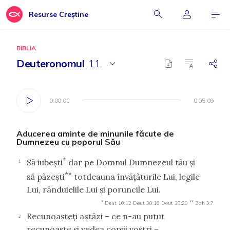
Resurse Creștine
BIBLIA
Deuteronomul
11
0:00:00
0:00:00
0:05:09
0:05:09
Aducerea aminte de minunile făcute de
Dumnezeu cu poporul Său
*
Să iubeşti
dar pe Domnul Dumnezeul tău şi
1
**
să păzeşti
totdeauna învăţăturile Lui, legile
Lui, rânduielile Lui şi poruncile Lui.
*
**
Deut 10:12
Deut 30:16
Deut 30:20
Zah 3:7
Recunoaşteţi astăzi – ce n-au putut
2
recunoaşte şi vedea copiii voştri –