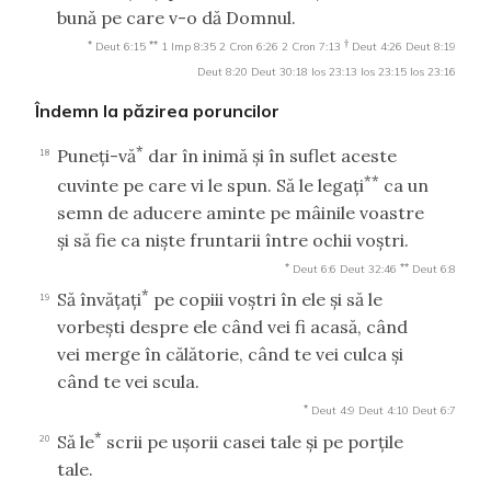
bună pe care v-o dă Domnul.
*
**
†
Deut 6:15
1 Imp 8:35
2 Cron 6:26
2 Cron 7:13
Deut 4:26
Deut 8:19
Deut 8:20
Deut 30:18
Ios 23:13
Ios 23:15
Ios 23:16
Îndemn la păzirea poruncilor
*
Puneţi-vă
dar în inimă şi în suflet aceste
18
**
cuvinte pe care vi le spun. Să le legaţi
ca un
semn de aducere aminte pe mâinile voastre
şi să fie ca nişte fruntarii între ochii voştri.
*
**
Deut 6:6
Deut 32:46
Deut 6:8
*
Să învăţaţi
pe copiii voştri în ele şi să le
19
vorbeşti despre ele când vei fi acasă, când
vei merge în călătorie, când te vei culca şi
când te vei scula.
*
Deut 4:9
Deut 4:10
Deut 6:7
*
Să le
scrii pe uşorii casei tale şi pe porţile
20
tale.