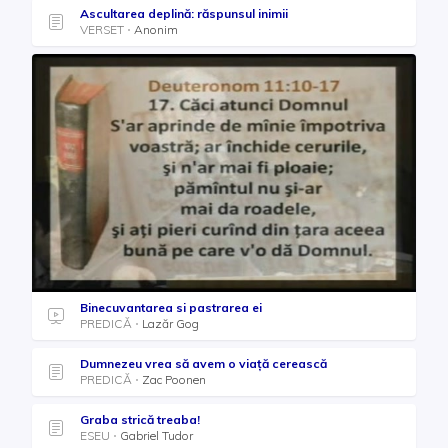
Ascultarea deplină: răspunsul inimii
VERSET
Anonim
Binecuvantarea si pastrarea ei
PREDICĂ
Lazăr Gog
Dumnezeu vrea să avem o viață cerească
PREDICĂ
Zac Poonen
Graba strică treaba!
ESEU
Gabriel Tudor