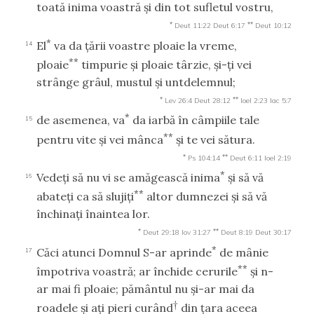
toată inima voastră şi din tot sufletul vostru,
*
**
Deut 11:22
Deut 6:17
Deut 10:12
*
El
va da ţării voastre ploaie la vreme,
14
**
ploaie
timpurie şi ploaie târzie, şi-ţi vei
strânge grâul, mustul şi untdelemnul;
*
**
Lev 26:4
Deut 28:12
Ioel 2:23
Iac 5:7
*
de asemenea, va
da iarbă în câmpiile tale
15
**
pentru vite şi vei mânca
şi te vei sătura.
*
**
Ps 104:14
Deut 6:11
Ioel 2:19
*
Vedeţi să nu vi se amăgească inima
şi să vă
16
**
abateţi ca să slujiţi
altor dumnezei şi să vă
închinaţi înaintea lor.
*
**
Deut 29:18
Iov 31:27
Deut 8:19
Deut 30:17
*
Căci atunci Domnul S-ar aprinde
de mânie
17
**
împotriva voastră; ar închide cerurile
şi n-
ar mai fi ploaie; pământul nu şi-ar mai da
†
roadele şi aţi pieri curând
din ţara aceea