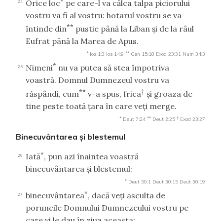
*
Orice loc
pe care-l va călca talpa piciorului
24
vostru va fi al vostru: hotarul vostru se va
**
întinde din
pustie până la Liban şi de la râul
Eufrat până la Marea de Apus.
*
**
Ios 1:3
Ios 14:9
Gen 15:18
Exod 23:31
Num 34:3
*
Nimeni
nu va putea să stea împotriva
25
voastră. Domnul Dumnezeul vostru va
**
†
răspândi, cum
v-a spus, frica
şi groaza de
tine peste toată ţara în care veţi merge.
*
**
†
Deut 7:24
Deut 2:25
Exod 23:27
Binecuvântarea şi blestemul
*
Iată
, pun azi înaintea voastră
26
binecuvântarea şi blestemul:
*
Deut 30:1
Deut 30:15
Deut 30:19
*
binecuvântarea
, dacă veţi asculta de
27
poruncile Domnului Dumnezeului vostru pe
care vi le dau în ziua aceasta;