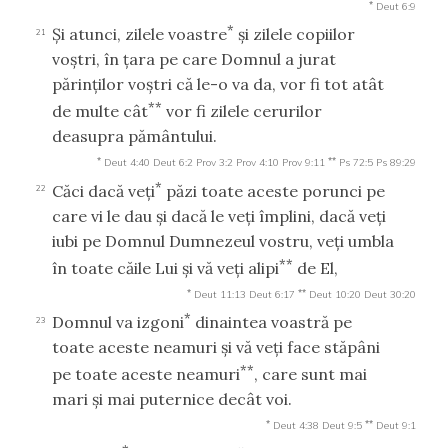
*
Deut 6:9
*
Şi atunci, zilele voastre
şi zilele copiilor
21
voştri, în ţara pe care Domnul a jurat
părinţilor voştri că le-o va da, vor fi tot atât
**
de multe cât
vor fi zilele cerurilor
deasupra pământului.
*
**
Deut 4:40
Deut 6:2
Prov 3:2
Prov 4:10
Prov 9:11
Ps 72:5
Ps 89:29
*
Căci dacă veţi
păzi toate aceste porunci pe
22
care vi le dau şi dacă le veţi împlini, dacă veţi
iubi pe Domnul Dumnezeul vostru, veţi umbla
**
în toate căile Lui şi vă veţi alipi
de El,
*
**
Deut 11:13
Deut 6:17
Deut 10:20
Deut 30:20
*
Domnul va izgoni
dinaintea voastră pe
23
toate aceste neamuri şi vă veţi face stăpâni
**
pe toate aceste neamuri
, care sunt mai
mari şi mai puternice decât voi.
*
**
Deut 4:38
Deut 9:5
Deut 9:1