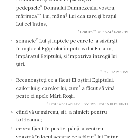
*
pedepsele
Domnului Dumnezeului vostru,
**
†
mărimea
Lui, mâna
Lui cea tare şi braţul
Lui cel întins,
*
**
†
Deut 8:5
Deut 5:24
Deut 7:19
*
semnele
Lui şi faptele pe care le-a săvârşit
3
în mijlocul Egiptului împotriva lui Faraon,
împăratul Egiptului, şi împotriva întregii lui
ţări.
*
Ps 78:12
Ps 135:9
Recunoaşteţi ce a făcut El oştirii Egiptului,
4
*
cailor lui şi carelor lui, cum
a făcut să vină
peste ei apele Mării Roşii,
*
Exod 14:27
Exod 14:28
Exod 15:9
Exod 15:10
Ps 106:11
când vă urmăreau, şi i-a nimicit pentru
5
totdeauna;
ce v-a făcut în pustie, până la venirea
6
*
voastră în locul acesta; ce a făcut
lui Datan