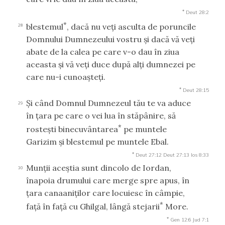
*
Deut 28:2
*
blestemul
, dacă nu veţi asculta de poruncile
28
Domnului Dumnezeului vostru şi dacă vă veţi
abate de la calea pe care v-o dau în ziua
aceasta şi vă veţi duce după alţi dumnezei pe
care nu-i cunoaşteţi.
*
Deut 28:15
Şi când Domnul Dumnezeul tău te va aduce
29
în ţara pe care o vei lua în stăpânire, să
*
rosteşti binecuvântarea
pe muntele
Garizim şi blestemul pe muntele Ebal.
*
Deut 27:12
Deut 27:13
Ios 8:33
Munţii aceştia sunt dincolo de Iordan,
30
înapoia drumului care merge spre apus, în
ţara canaaniţilor care locuiesc în câmpie,
*
faţă în faţă cu Ghilgal, lângă stejarii
More.
*
Gen 12:6
Jud 7:1