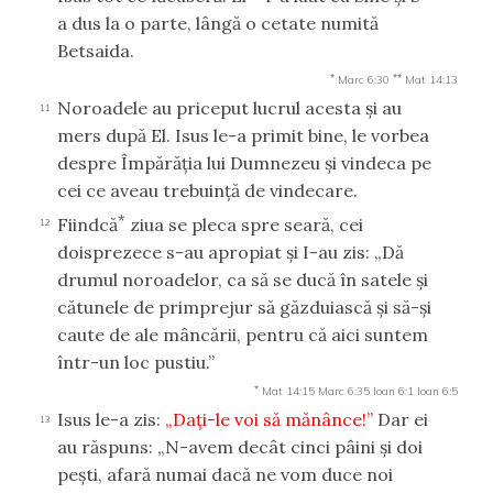
a dus la o parte, lângă o cetate numită
Betsaida.
*
**
Marc 6:30
Mat 14:13
Noroadele au priceput lucrul acesta şi au
11
mers după El. Isus le-a primit bine, le vorbea
despre Împărăţia lui Dumnezeu şi vindeca pe
cei ce aveau trebuinţă de vindecare.
*
Fiindcă
ziua se pleca spre seară, cei
12
doisprezece s-au apropiat şi I-au zis: „Dă
drumul noroadelor, ca să se ducă în satele şi
cătunele de primprejur să găzduiască şi să-şi
caute de ale mâncării, pentru că aici suntem
într-un loc pustiu.”
*
Mat 14:15
Marc 6:35
Ioan 6:1
Ioan 6:5
Isus le-a zis:
„Daţi-le voi să mănânce!”
Dar ei
13
au răspuns: „N-avem decât cinci pâini şi doi
peşti, afară numai dacă ne vom duce noi