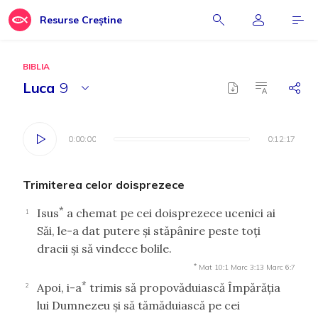
Resurse Creștine
BIBLIA
Luca
9
0:00:00
0:00:00
0:12:17
0:12:17
Trimiterea celor doisprezece
*
Isus
a chemat pe cei doisprezece ucenici ai
1
Săi, le-a dat putere şi stăpânire peste toţi
dracii şi să vindece bolile.
*
Mat 10:1
Marc 3:13
Marc 6:7
*
Apoi, i-a
trimis să propovăduiască Împărăţia
2
lui Dumnezeu şi să tămăduiască pe cei