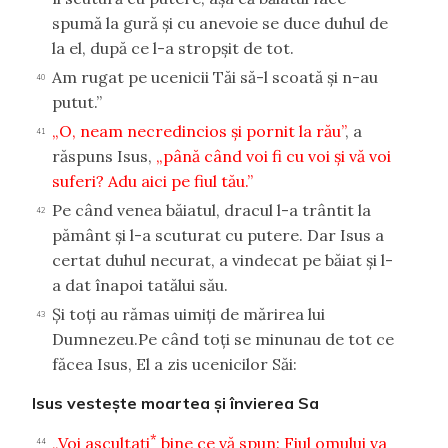
spumă la gură şi cu anevoie se duce duhul de
la el, după ce l-a stropşit de tot.
Am rugat pe ucenicii Tăi să-l scoată şi n-au
40
putut.”
„O, neam necredincios şi pornit la rău”
, a
41
răspuns Isus,
„până când voi fi cu voi şi vă voi
suferi? Adu aici pe fiul tău.”
Pe când venea băiatul, dracul l-a trântit la
42
pământ şi l-a scuturat cu putere. Dar Isus a
certat duhul necurat, a vindecat pe băiat şi l-
a dat înapoi tatălui său.
Şi toţi au rămas uimiţi de mărirea lui
43
Dumnezeu.Pe când toţi se minunau de tot ce
făcea Isus, El a zis ucenicilor Săi:
Isus vesteşte moartea şi învierea Sa
*
„Voi ascultaţi
bine ce vă spun: Fiul omului va
44