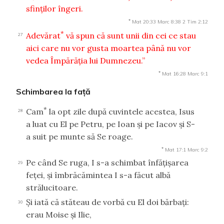
sfinţilor îngeri.
*
Mat 20:33
Marc 8:38
2 Tim 2:12
*
Adevărat
vă spun că sunt unii din cei ce stau
27
aici care nu vor gusta moartea până nu vor
vedea Împărăţia lui Dumnezeu.”
*
Mat 16:28
Marc 9:1
Schimbarea la faţă
*
Cam
la opt zile după cuvintele acestea, Isus
28
a luat cu El pe Petru, pe Ioan şi pe Iacov şi S-
a suit pe munte să Se roage.
*
Mat 17:1
Marc 9:2
Pe când Se ruga, I s-a schimbat înfăţişarea
29
feţei, şi îmbrăcămintea I s-a făcut albă
strălucitoare.
Şi iată că stăteau de vorbă cu El doi bărbaţi:
30
erau Moise şi Ilie,