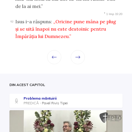
de la ai mei.”
*
1 Imp 19:20
Isus i-a răspuns:
„Oricine pune mâna pe plug
62
şi se uită înapoi nu este destoinic pentru
Împărăţia lui Dumnezeu.”
DIN ACEST CAPITOL
Problema mântuirii
PREDICĂ
Pavel Rivis Tipei