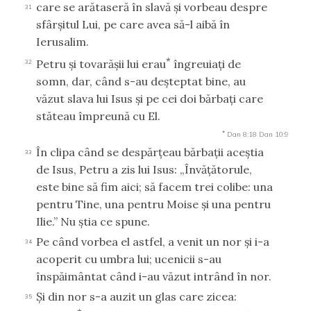
care se arătaseră în slavă şi vorbeau despre
31
sfârşitul Lui, pe care avea să-l aibă în
Ierusalim.
*
Petru şi tovarăşii lui erau
îngreuiaţi de
32
somn, dar, când s-au deşteptat bine, au
văzut slava lui Isus şi pe cei doi bărbaţi care
stăteau împreună cu El.
*
Dan 8:18
Dan 10:9
În clipa când se despărţeau bărbaţii aceştia
33
de Isus, Petru a zis lui Isus: „Învăţătorule,
este bine să fim aici; să facem trei colibe: una
pentru Tine, una pentru Moise şi una pentru
Ilie.” Nu ştia ce spune.
Pe când vorbea el astfel, a venit un nor şi i-a
34
acoperit cu umbra lui; ucenicii s-au
înspăimântat când i-au văzut intrând în nor.
Şi din nor s-a auzit un glas care zicea:
35