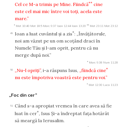
**
Cel ce M-a trimis pe Mine. Fiindcă
cine
este cel mai mic între voi toţi, acela este
mare.”
*
**
Mat 10:40
Mat 18:5
Marc 9:37
Ioan 12:44
Ioan 13:20
Mat 23:11
Mat 23:12
*
Ioan a luat cuvântul şi a zis
: „Învăţătorule,
49
noi am văzut pe un om scoţând draci în
Numele Tău şi l-am oprit, pentru că nu
merge după noi.”
*
Marc 9:38
Num 11:28
*
„Nu-l opriţi”
, i-a răspuns Isus,
„fiindcă cine
50
nu este împotriva voastră este pentru voi.”
*
Mat 12:30
Luca 11:23
„Foc din cer”
Când s-a apropiat vremea în care avea să fie
51
*
luat în cer
, Isus Şi-a îndreptat faţa hotărât
să meargă la Ierusalim.