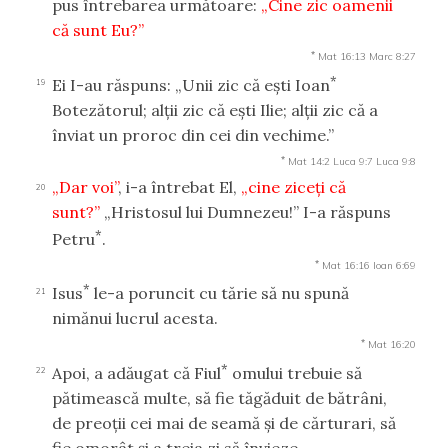
pus întrebarea următoare:
„Cine zic oamenii
că sunt Eu?”
*
Mat 16:13
Marc 8:27
*
Ei I-au răspuns: „Unii zic că eşti Ioan
19
Botezătorul; alţii zic că eşti Ilie; alţii zic că a
înviat un proroc din cei din vechime.”
*
Mat 14:2
Luca 9:7
Luca 9:8
„Dar voi”
, i-a întrebat El,
„cine ziceţi că
20
sunt?”
„Hristosul lui Dumnezeu!” I-a răspuns
*
Petru
.
*
Mat 16:16
Ioan 6:69
*
Isus
le-a poruncit cu tărie să nu spună
21
nimănui lucrul acesta.
*
Mat 16:20
*
Apoi, a adăugat că Fiul
omului trebuie să
22
pătimească multe, să fie tăgăduit de bătrâni,
de preoţii cei mai de seamă şi de cărturari, să
fie omorât şi a treia zi să învieze.