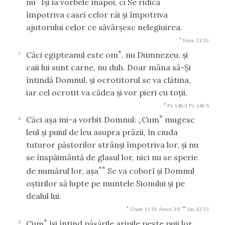
nu
Îşi ia vorbele înapoi, ci Se ridică
împotriva casei celor răi şi împotriva
ajutorului celor ce săvârşesc nelegiuirea.
*
Num 23:19
*
Căci egipteanul este om
, nu Dumnezeu, şi
3
caii lui sunt carne, nu duh. Doar mâna să-Şi
întindă Domnul, şi ocrotitorul se va clătina,
iar cel ocrotit va cădea şi vor pieri cu toţii.
*
Ps 146:3
Ps 146:5
*
Căci aşa mi-a vorbit Domnul: „Cum
mugesc
4
leul şi puiul de leu asupra prăzii, în ciuda
tuturor păstorilor strânşi împotriva lor, şi nu
se înspăimântă de glasul lor, nici nu se sperie
**
de numărul lor, aşa
Se va coborî şi Domnul
oştirilor să lupte pe muntele Sionului şi pe
dealul lui.
*
**
Osea 11:10
Amos 3:8
Isa 42:13
*
Cum
îşi întind păsările aripile peste puii lor,
5