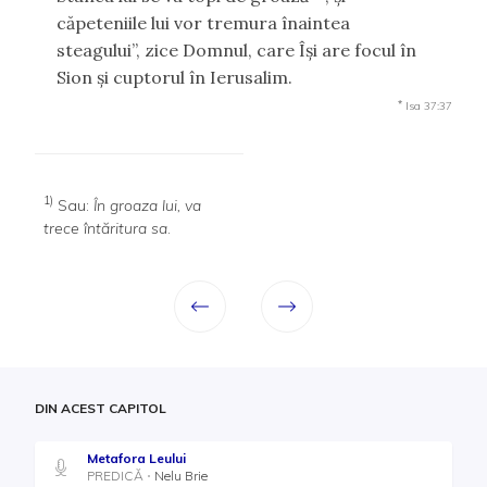
căpeteniile lui vor tremura înaintea
steagului”, zice Domnul, care Îşi are focul în
Sion şi cuptorul în Ierusalim.
*
Isa 37:37
1)
Sau:
În groaza lui, va
trece întăritura sa
.
DIN ACEST CAPITOL
Metafora Leului
PREDICĂ
Nelu Brie