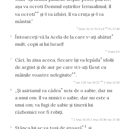
aşa va ocroti Domnul oştirilor Ierusalimul, îl
**
va ocroti
şi-l va izbăvi, îl va cruţa şi-l va
mântui.”
*
**
Deut 32:11
Ps 91:4
Ps 37:40
*
Întoarceţi-vă la Acela de la care v-aţi abătut
6
mult, copii ai lui Israel!
*
Osea 9:9
*
Căci, în ziua aceea, fiecare îşi va lepăda
idolii
7
de argint şi de aur pe care vi i-aţi făcut cu
**
mâinile voastre nelegiuite
.
*
**
Isa 2:20
Isa 30:22
1 Imp 12:30
*
„Şi asirianul va cădea
ucis de o sabie, dar nu
8
a unui om: îl va nimici o sabie, dar nu este a
unui om; va fugi de sabie şi tinerii lui
războinici vor fi robiţi.
*
2 Imp 19:35
2 Imp 19:36
Isa 37:36
*
1
Stânca lui se va topi de groază
, şi
9