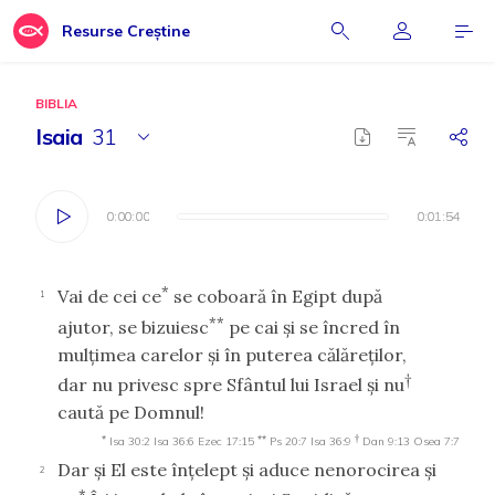
Resurse Creștine
BIBLIA
Isaia
31
0:00:00
0:00:00
0:01:54
0:01:54
*
Vai de cei ce
se coboară în Egipt după
1
**
ajutor, se bizuiesc
pe cai şi se încred în
mulţimea carelor şi în puterea călăreţilor,
†
dar nu privesc spre Sfântul lui Israel şi nu
caută pe Domnul!
*
**
†
Isa 30:2
Isa 36:6
Ezec 17:15
Ps 20:7
Isa 36:9
Dan 9:13
Osea 7:7
Dar şi El este înţelept şi aduce nenorocirea şi
2
*