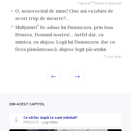
*
**
Gal 5:17
Rom 6:13
Rom 6:19
O, nenorocitul de mine! Cine mă va izbăvi de
24
acest trup de moarte?…
*
Mulţumiri
fie aduse lui Dumnezeu, prin Isus
25
Hristos, Domnul nostru!… Astfel dar, cu
mintea, eu slujesc Legii lui Dumnezeu; dar cu
firea pământească, slujesc legii păcatului.
*
1 Cor 15:57
DIN ACEST CAPITOL
Ce să fac după ce sunt mântuit?
PREDICĂ
Luigi Mitoi