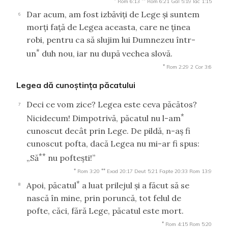
Rom 6:13
Rom 6:21
Gal 5:19
Iac 1:15
Dar acum, am fost izbăviţi de Lege şi suntem
6
morţi faţă de Legea aceasta, care ne ţinea
robi, pentru ca să slujim lui Dumnezeu într-
*
un
duh nou, iar nu după vechea slovă.
*
Rom 2:29
2 Cor 3:6
Legea dă cunoştinţa păcatului
Deci ce vom zice? Legea este ceva păcătos?
7
*
Nicidecum! Dimpotrivă, păcatul nu l-am
cunoscut decât prin Lege. De pildă, n-aş fi
cunoscut pofta, dacă Legea nu mi-ar fi spus:
**
„Să
nu pofteşti!”
*
**
Rom 3:20
Exod 20:17
Deut 5:21
Fapte 20:33
Rom 13:9
*
Apoi, păcatul
a luat prilejul şi a făcut să se
8
nască în mine, prin poruncă, tot felul de
pofte, căci, fără Lege, păcatul este mort.
*
Rom 4:15
Rom 5:20