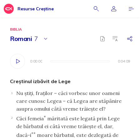
Resurse Creștine
BIBLIA
Romani
7
0:00:00
0:00:00
0:04:09
0:04:09
Creştinul izbăvit de Lege
Nu ştiţi, fraţilor – căci vorbesc unor oameni
1
care cunosc Legea – că Legea are stăpânire
asupra omului câtă vreme trăieşte el?
*
Căci femeia
măritată este legată prin Lege
2
de bărbatul ei câtă vreme trăieşte el, dar,
**
dacă-i
moare bărbatul, este dezlegată de