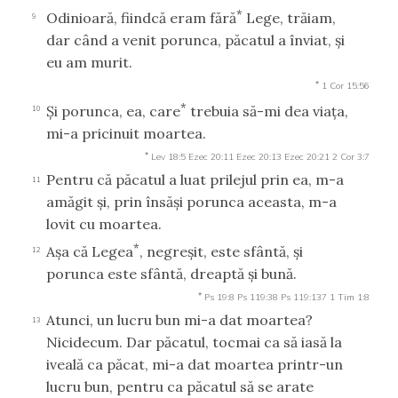
*
Odinioară, fiindcă eram fără
Lege, trăiam,
9
dar când a venit porunca, păcatul a înviat, şi
eu am murit.
*
1 Cor 15:56
*
Şi porunca, ea, care
trebuia să-mi dea viaţa,
10
mi-a pricinuit moartea.
*
Lev 18:5
Ezec 20:11
Ezec 20:13
Ezec 20:21
2 Cor 3:7
Pentru că păcatul a luat prilejul prin ea, m-a
11
amăgit şi, prin însăşi porunca aceasta, m-a
lovit cu moartea.
*
Aşa că Legea
, negreşit, este sfântă, şi
12
porunca este sfântă, dreaptă şi bună.
*
Ps 19:8
Ps 119:38
Ps 119:137
1 Tim 1:8
Atunci, un lucru bun mi-a dat moartea?
13
Nicidecum. Dar păcatul, tocmai ca să iasă la
iveală ca păcat, mi-a dat moartea printr-un
lucru bun, pentru ca păcatul să se arate