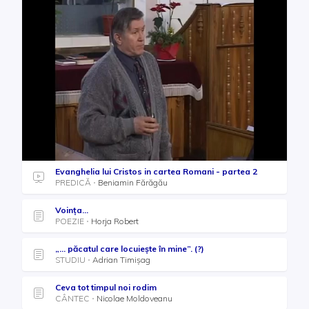
Evanghelia lui Cristos in cartea Romani - partea 2
PREDICĂ
Beniamin Fărăgău
Voința...
POEZIE
Horja Robert
„... păcatul care locuiește în mine”. (?)
STUDIU
Adrian Timișag
Ceva tot timpul noi rodim
CÂNTEC
Nicolae Moldoveanu