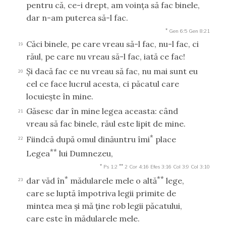
pentru că, ce-i drept, am voinţa să fac binele,
dar n-am puterea să-l fac.
*
Gen 6:5
Gen 8:21
Căci binele, pe care vreau să-l fac, nu-l fac, ci
19
răul, pe care nu vreau să-l fac, iată ce fac!
Şi dacă fac ce nu vreau să fac, nu mai sunt eu
20
cel ce face lucrul acesta, ci păcatul care
locuieşte în mine.
Găsesc dar în mine legea aceasta: când
21
vreau să fac binele, răul este lipit de mine.
*
Fiindcă după omul dinăuntru îmi
place
22
**
Legea
lui Dumnezeu,
*
**
Ps 1:2
2 Cor 4:16
Efes 3:16
Col 3:9
Col 3:10
*
**
dar văd în
mădularele mele o altă
lege,
23
care se luptă împotriva legii primite de
mintea mea şi mă ţine rob legii păcatului,
care este în mădularele mele.