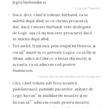
legea bărbatului ei.
*
**
1 Cor 7:39
Mat 5:32
Dacă, deci, când îi trăieşte bărbatul, ea se
3
mărită după altul, se va chema preacurvă,
dar, dacă-i moare bărbatul, este dezlegată
de Lege, aşa că nu mai este preacurvă dacă
se mărită după altul.
Tot astfel, fraţii mei, prin trupul lui Hristos, şi
4
*
voi aţi
murit în ce priveşte Legea, ca să fiţi ai
Altuia, adică ai Celui ce a înviat din morţi, şi
aceasta, ca să aducem rod pentru
Dumnezeu.
*
Rom 8:2
Gal 2:19
Gal 5:18
Efes 2:15
Col 2:14
Gal 5:22
Căci, când trăiam sub firea noastră
5
pământească, patimile păcatelor, aţâţate de
*
Lege, lucrau
în mădularele noastre şi ne
**
făceau să
aducem roade pentru moarte.
*
**