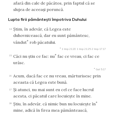
afară din cale de păcătos, prin faptul că se
slujea de aceeaşi poruncă.
Lupta firii pământeşti împotriva Duhului
Ştim, în adevăr, că Legea este
14
duhovnicească, dar eu sunt pământesc,
*
vândut
rob păcatului.
*
1 Imp 21:20
1 Imp 21:25
2 Imp 17:17
*
Căci nu ştiu ce fac: nu
fac ce vreau, ci fac ce
15
urăsc.
*
Gal 5:17
Acum, dacă fac ce nu vreau, mărturisesc prin
16
aceasta că Legea este bună.
Şi atunci, nu mai sunt eu cel ce face lucrul
17
acesta, ci păcatul care locuieşte în mine.
*
Ştiu, în adevăr, că nimic bun nu locuieşte în
18
mine, adică în firea mea pământească,