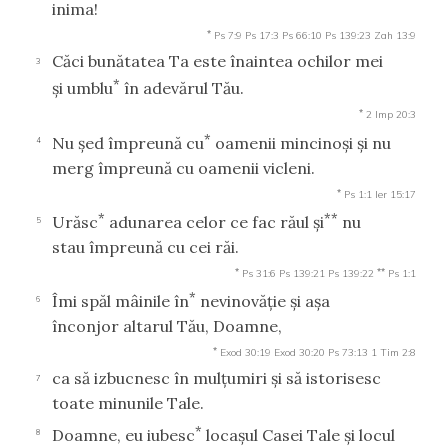
inima!
*
Ps 7:9
Ps 17:3
Ps 66:10
Ps 139:23
Zah 13:9
Căci bunătatea Ta este înaintea ochilor mei
3
*
şi umblu
în adevărul Tău.
*
2 Imp 20:3
*
Nu şed împreună cu
oamenii mincinoşi şi nu
4
merg împreună cu oamenii vicleni.
*
Ps 1:1
Ier 15:17
*
**
Urăsc
adunarea celor ce fac răul şi
nu
5
stau împreună cu cei răi.
*
**
Ps 31:6
Ps 139:21
Ps 139:22
Ps 1:1
*
Îmi spăl mâinile în
nevinovăţie şi aşa
6
înconjor altarul Tău, Doamne,
*
Exod 30:19
Exod 30:20
Ps 73:13
1 Tim 2:8
ca să izbucnesc în mulţumiri şi să istorisesc
7
toate minunile Tale.
*
Doamne, eu iubesc
locaşul Casei Tale şi locul
8