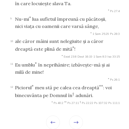
în care locuieşte slava Ta.
*
Ps 27:4
*
Nu-mi
lua sufletul împreună cu păcătoşii,
9
nici viaţa cu oamenii care varsă sânge,
*
1 Sam 25:29
Ps 28:3
ale căror mâini sunt nelegiuite şi a căror
10
*
dreaptă este plină de mită
!
*
Exod 23:8
Deut 16:19
1 Sam 8:3
Isa 33:15
*
Eu umblu
în neprihănire; izbăveşte-mă şi ai
11
milă de mine!
*
Ps 26:1
*
**
Piciorul
meu stă pe calea cea dreaptă
: voi
12
†
binecuvânta pe Domnul în
adunări.
*
**
†
Ps 40:2
Ps 27:11
Ps 22:22
Ps 107:32
Ps 111:1