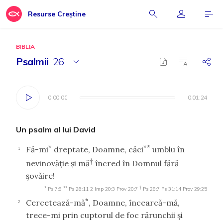
Resurse Creștine
BIBLIA
Psalmii
26
0:00:00
0:00:00
0:01:24
0:01:24
Un psalm al lui David
*
**
Fă-mi
dreptate, Doamne, căci
umblu în
1
†
nevinovăţie şi mă
încred în Domnul fără
şovăire!
*
**
†
Ps 7:8
Ps 26:11
2 Imp 20:3
Prov 20:7
Ps 28:7
Ps 31:14
Prov 29:25
*
Cercetează-mă
, Doamne, încearcă-mă,
2
trece-mi prin cuptorul de foc rărunchii şi