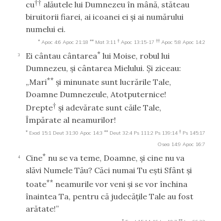
††
cu
alăutele lui Dumnezeu în mână, stăteau
biruitorii fiarei, ai icoanei ei şi ai numărului
numelui ei.
*
**
†
††
Apoc 4:6
Apoc 21:18
Mat 3:11
Apoc 13:15-17
Apoc 5:8
Apoc 14:2
*
Ei cântau cântarea
lui Moise, robul lui
3
Dumnezeu, şi cântarea Mielului. Şi ziceau:
**
„Mari
şi minunate sunt lucrările Tale,
Doamne Dumnezeule, Atotputernice!
†
Drepte
şi adevărate sunt căile Tale,
Împărate al neamurilor!
*
**
†
Exod 15:1
Deut 31:30
Apoc 14:3
Deut 32:4
Ps 111:2
Ps 139:14
Ps 145:17
Osea 14:9
Apoc 16:7
*
Cine
nu se va teme, Doamne, şi cine nu va
4
slăvi Numele Tău? Căci numai Tu eşti Sfânt şi
**
toate
neamurile vor veni şi se vor închina
înaintea Ta, pentru că judecăţile Tale au fost
arătate!”
*
**