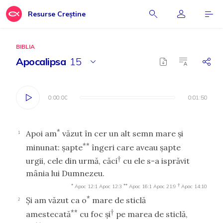
Resurse Creștine
BIBLIA
Apocalipsa
15
0:00:00
0:00:00
0:01:50
0:01:50
*
Apoi am
văzut în cer un alt semn mare şi
1
**
minunat: şapte
îngeri care aveau şapte
†
urgii, cele din urmă, căci
cu ele s-a isprăvit
mânia lui Dumnezeu.
*
**
†
Apoc 12:1
Apoc 12:3
Apoc 16:1
Apoc 21:9
Apoc 14:10
*
Şi am văzut ca o
mare de sticlă
2
**
†
amestecată
cu foc şi
pe marea de sticlă,