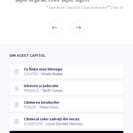
*
**
Exod 40:34
1 Imp 8:10
2 Cron 5:14
Isa 6:4
2 Tes 1:9
DIN ACEST CAPITOL
Cu ființa mea întreaga
CÂNTEC
Mirela Badea
Izbavire si judecata
PREDICĂ
Teofil Cotrau
Cântarea biruitorilor
POEZIE
Traian Dorz
Cântecul celor salvați din necaz
CUGETARE
Laura Daniela Marinau