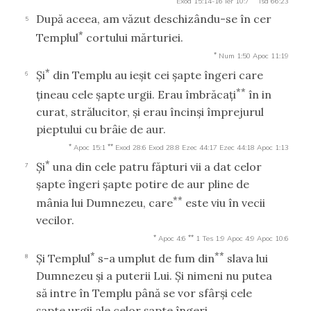
Exod 15:14-16
Ier 10:7
Isa 66:23
După aceea, am văzut deschizându-se în cer
5
*
Templul
cortului mărturiei.
*
Num 1:50
Apoc 11:19
*
Şi
din Templu au ieşit cei şapte îngeri care
6
**
ţineau cele şapte urgii. Erau îmbrăcaţi
în in
curat, strălucitor, şi erau încinşi împrejurul
pieptului cu brâie de aur.
*
**
Apoc 15:1
Exod 28:6
Exod 28:8
Ezec 44:17
Ezec 44:18
Apoc 1:13
*
Şi
una din cele patru făpturi vii a dat celor
7
şapte îngeri şapte potire de aur pline de
**
mânia lui Dumnezeu, care
este viu în vecii
vecilor.
*
**
Apoc 4:6
1 Tes 1:9
Apoc 4:9
Apoc 10:6
*
**
Şi Templul
s-a umplut de fum din
slava lui
8
Dumnezeu şi a puterii Lui. Şi nimeni nu putea
să intre în Templu până se vor sfârşi cele
şapte urgii ale celor şapte îngeri.