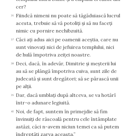
cer?
Fiindcă nimeni nu poate să tăgăduiască lucrul
36
acesta, trebuie să vă potoliţi şi să nu faceţi
nimic cu pornire nechibzuită.
Căci aţi adus aici pe oamenii aceştia, care nu
37
sunt vinovaţi nici de jefuirea templului, nici
de hulă împotriva zeiţei noastre.
Deci, dacă, în adevăr, Dimitrie şi meşterii lui
38
au să se plângă împotriva cuiva, sunt zile de
judecată şi sunt dregători; să se pârască unii
pe alţii.
Dar, dacă umblaţi după altceva, se va hotărî
39
într-o adunare legiuită.
Noi, de fapt, suntem în primejdie să fim
40
învinuiţi de răscoală pentru cele întâmplate
astăzi, căci n-avem niciun temei ca să putem
îndreptăţi zarva aceasta.”