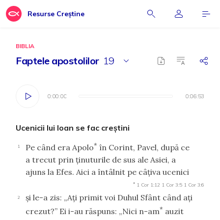
Resurse Creștine
BIBLIA
Faptele apostolilor
19
0:00:00
0:00:00
0:06:53
0:06:53
Ucenicii lui Ioan se fac creştini
*
Pe când era Apolo
în Corint, Pavel, după ce
1
a trecut prin ţinuturile de sus ale Asiei, a
ajuns la Efes. Aici a întâlnit pe câţiva ucenici
*
1 Cor 1:12
1 Cor 3:5
1 Cor 3:6
şi le-a zis: „Aţi primit voi Duhul Sfânt când aţi
2
*
crezut?” Ei i-au răspuns: „Nici n-am
auzit