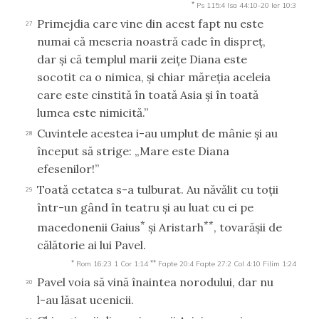
*
Ps 115:4
Isa 44:10-20
Ier 10:3
Primejdia care vine din acest fapt nu este
27
numai că meseria noastră cade în dispreţ,
dar şi că templul marii zeiţe Diana este
socotit ca o nimica, şi chiar măreţia aceleia
care este cinstită în toată Asia şi în toată
lumea este nimicită.”
Cuvintele acestea i-au umplut de mânie şi au
28
început să strige: „Mare este Diana
efesenilor!”
Toată cetatea s-a tulburat. Au năvălit cu toţii
29
într-un gând în teatru şi au luat cu ei pe
*
**
macedonenii Gaius
şi Aristarh
, tovarăşii de
călătorie ai lui Pavel.
*
**
Rom 16:23
1 Cor 1:14
Fapte 20:4
Fapte 27:2
Col 4:10
Filim 1:24
Pavel voia să vină înaintea norodului, dar nu
30
l-au lăsat ucenicii.