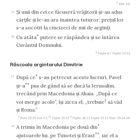
*
Mat 3:6
Şi unii din cei ce făcuseră vrăjitorii şi-au adus
19
cărţile şi le-au ars înaintea tuturor; preţul lor
s-a socotit la cincizeci de mii de arginţi.
*
Cu atâta
putere se răspândea şi se întărea
20
Cuvântul Domnului.
*
Fapte 6:7
Fapte 12:24
Răscoala argintarului Dimitrie
*
După ce
s-au petrecut aceste lucruri, Pavel
21
**
şi-a
pus de gând să se ducă la Ierusalim,
trecând prin Macedonia şi Ahaia. „După ce
†
voi merge acolo”, îşi zicea el, „trebuie
să văd
şi Roma.”
*
**
†
Rom 15:25
Gal 2:1
Fapte 20:22
Fapte 18:21
Fapte 23:11
Rom 15:24-28
*
A trimis în Macedonia pe două din
22
**
ajutoarele lui, pe Timotei şi Erast
, iar el a