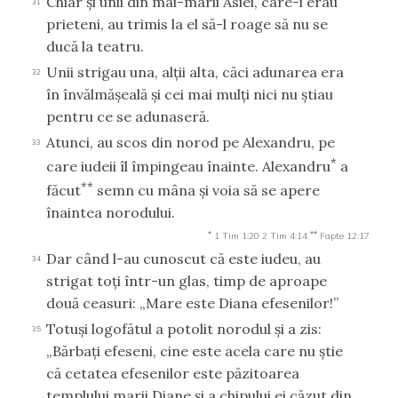
Chiar şi unii din mai-marii Asiei, care-i erau
31
prieteni, au trimis la el să-l roage să nu se
ducă la teatru.
Unii strigau una, alţii alta, căci adunarea era
32
în învălmăşeală şi cei mai mulţi nici nu ştiau
pentru ce se adunaseră.
Atunci, au scos din norod pe Alexandru, pe
33
*
care iudeii îl împingeau înainte. Alexandru
a
**
făcut
semn cu mâna şi voia să se apere
înaintea norodului.
*
**
1 Tim 1:20
2 Tim 4:14
Fapte 12:17
Dar când l-au cunoscut că este iudeu, au
34
strigat toţi într-un glas, timp de aproape
două ceasuri: „Mare este Diana efesenilor!”
Totuşi logofătul a potolit norodul şi a zis:
35
„Bărbaţi efeseni, cine este acela care nu ştie
că cetatea efesenilor este păzitoarea
templului marii Diane şi a chipului ei căzut din