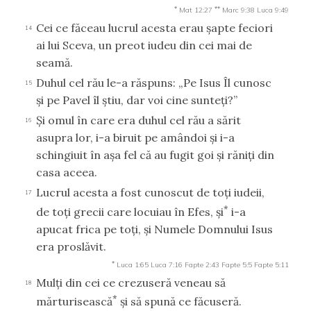
*
**
Mat 12:27
Marc 9:38
Luca 9:49
Cei ce făceau lucrul acesta erau şapte feciori
14
ai lui Sceva, un preot iudeu din cei mai de
seamă.
Duhul cel rău le-a răspuns: „Pe Isus Îl cunosc
15
şi pe Pavel îl ştiu, dar voi cine sunteţi?”
Şi omul în care era duhul cel rău a sărit
16
asupra lor, i-a biruit pe amândoi şi i-a
schingiuit în aşa fel că au fugit goi şi răniţi din
casa aceea.
Lucrul acesta a fost cunoscut de toţi iudeii,
17
*
de toţi grecii care locuiau în Efes, şi
i-a
apucat frica pe toţi, şi Numele Domnului Isus
era proslăvit.
*
Luca 1:65
Luca 7:16
Fapte 2:43
Fapte 5:5
Fapte 5:11
Mulţi din cei ce crezuseră veneau să
18
*
mărturisească
şi să spună ce făcuseră.