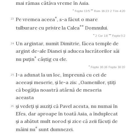
mai rămas câtăva vreme în Asia.
*
**
Fapte 13:5
Rom 16:23
2 Tim 4:20
*
Pe vremea aceea
, s-a făcut o mare
23
**
tulburare cu privire la Calea
Domnului.
*
**
2 Cor 1:8
Fapte 9:2
Un argintar, numit Dimitrie, făcea temple de
24
argint de-ale Dianei şi aducea lucrătorilor săi
*
nu puţin
câştig cu ele.
*
Fapte 16:16
Fapte 16:19
I-a adunat la un loc, împreună cu cei de
25
aceeaşi meserie, şi le-a zis: „Oamenilor, ştiţi
că bogăţia noastră atârnă de meseria
aceasta
şi vedeţi şi auziţi că Pavel acesta, nu numai în
26
Efes, dar aproape în toată Asia, a înduplecat
şi a abătut mult norod şi zice că zeii făcuţi de
*
mâini nu
sunt dumnezei.