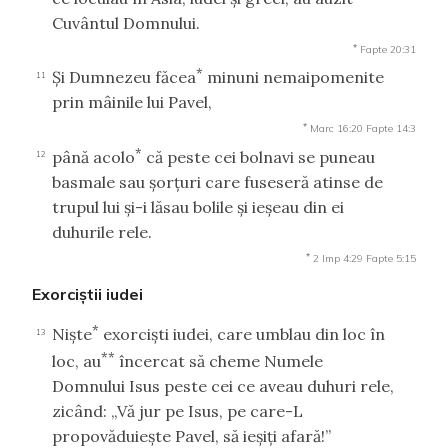
Cuvântul Domnului.
*
Fapte 20:31
*
Şi Dumnezeu făcea
minuni nemaipomenite
11
prin mâinile lui Pavel,
*
Marc 16:20
Fapte 14:3
*
până acolo
că peste cei bolnavi se puneau
12
basmale sau şorţuri care fuseseră atinse de
trupul lui şi-i lăsau bolile şi ieşeau din ei
duhurile rele.
*
2 Imp 4:29
Fapte 5:15
Exorciştii iudei
*
Nişte
exorcişti iudei, care umblau din loc în
13
**
loc, au
încercat să cheme Numele
Domnului Isus peste cei ce aveau duhuri rele,
zicând: „Vă jur pe Isus, pe care-L
propovăduieşte Pavel, să ieşiţi afară!”