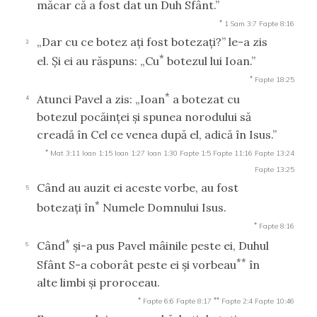
măcar că a fost dat un Duh Sfânt.”
*
1 Sam 3:7
Fapte 8:16
„Dar cu ce botez aţi fost botezaţi?” le-a zis
3
*
el. Şi ei au răspuns: „Cu
botezul lui Ioan.”
*
Fapte 18:25
*
Atunci Pavel a zis: „Ioan
a botezat cu
4
botezul pocăinţei şi spunea norodului să
creadă în Cel ce venea după el, adică în Isus.”
*
Mat 3:11
Ioan 1:15
Ioan 1:27
Ioan 1:30
Fapte 1:5
Fapte 11:16
Fapte 13:24
Fapte 13:25
Când au auzit ei aceste vorbe, au fost
5
*
botezaţi în
Numele Domnului Isus.
*
Fapte 8:16
*
Când
şi-a pus Pavel mâinile peste ei, Duhul
6
**
Sfânt S-a coborât peste ei şi vorbeau
în
alte limbi şi proroceau.
*
**
Fapte 6:6
Fapte 8:17
Fapte 2:4
Fapte 10:46