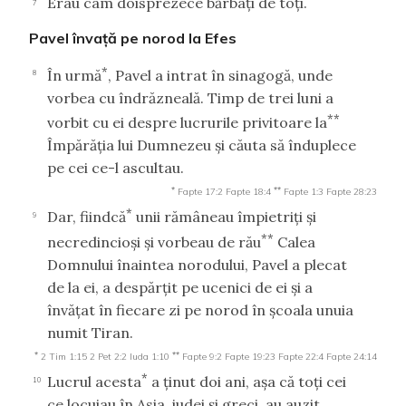
Erau cam doisprezece bărbaţi de toţi.
7
Pavel învaţă pe norod la Efes
*
În urmă
, Pavel a intrat în sinagogă, unde
8
vorbea cu îndrăzneală. Timp de trei luni a
**
vorbit cu ei despre lucrurile privitoare la
Împărăţia lui Dumnezeu şi căuta să înduplece
pe cei ce-l ascultau.
*
**
Fapte 17:2
Fapte 18:4
Fapte 1:3
Fapte 28:23
*
Dar, fiindcă
unii rămâneau împietriţi şi
9
**
necredincioşi şi vorbeau de rău
Calea
Domnului înaintea norodului, Pavel a plecat
de la ei, a despărţit pe ucenici de ei şi a
învăţat în fiecare zi pe norod în şcoala unuia
numit Tiran.
*
**
2 Tim 1:15
2 Pet 2:2
Iuda 1:10
Fapte 9:2
Fapte 19:23
Fapte 22:4
Fapte 24:14
*
Lucrul acesta
a ţinut doi ani, aşa că toţi cei
10
ce locuiau în Asia, iudei şi greci, au auzit