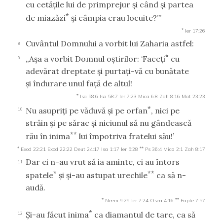
cu cetăţile lui de primprejur şi când şi partea
*
de miazăzi
şi câmpia erau locuite?’”
*
Ier 17:26
Cuvântul Domnului a vorbit lui Zaharia astfel:
8
*
„Aşa a vorbit Domnul oştirilor: ‘Faceţi
cu
9
adevărat dreptate şi purtaţi-vă cu bunătate
şi îndurare unul faţă de altul!
*
Isa 58:6
Isa 58:7
Ier 7:23
Mica 6:8
Zah 8:16
Mat 23:23
*
Nu asupriţi pe văduvă şi pe orfan
, nici pe
10
străin şi pe sărac şi niciunul să nu gândească
**
rău în inima
lui împotriva fratelui său!’
*
**
Exod 22:21
Exod 22:22
Deut 24:17
Isa 1:17
Ier 5:28
Ps 36:4
Mica 2:1
Zah 8:17
Dar ei n-au vrut să ia aminte, ci au întors
11
*
**
spatele
şi şi-au astupat urechile
ca să n-
audă.
*
**
Neem 9:29
Ier 7:24
Osea 4:16
Fapte 7:57
*
Şi-au făcut inima
ca diamantul de tare, ca să
12