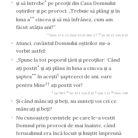
*
şi să întrebe
pe preoţii din Casa Domnului
3
oştirilor şi pe proroci: „Trebuie să plâng şi în
**
luna a
cincea şi să mă înfrânez, cum am
făcut atâţia ani?”
*
**
Deut 17:9-11
Deut 33:10
Mal 2:7
Ier 52:12
Zah 8:19
Atunci, cuvântul Domnului oştirilor mi-a
4
vorbit astfel:
„Spune la tot poporul ţării şi preoţilor: ‘Când
5
*
aţi postit
şi aţi plâns în luna a cincea şi a
**
†
şaptea
în aceşti
şaptezeci de ani, oare
††
pentru Mine
aţi postit voi?
*
**
†
††
Isa 58:5
Ier 41:1
Zah 8:19
Zah 1:12
Rom 14:6
Şi când mâncaţi şi beţi, nu sunteţi voi cei ce
6
mâncaţi şi beţi?
Nu cunoaşteţi cuvintele pe care le-a vestit
7
Domnul prin prorocii de mai înainte, când
Ierusalimul era încă locuit şi liniştit împreună