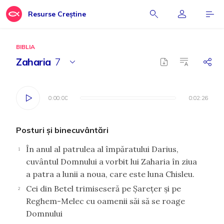
Resurse Creștine
BIBLIA
Zaharia
7
0:00:00
0:00:00
0:02:26
0:02:26
Posturi şi binecuvântări
În anul al patrulea al împăratului Darius,
1
cuvântul Domnului a vorbit lui Zaharia în ziua
a patra a lunii a noua, care este luna Chisleu.
Cei din Betel trimiseseră pe Şareţer şi pe
2
Reghem-Melec cu oamenii săi să se roage
Domnului