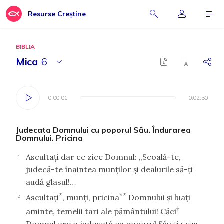
Resurse Creștine
BIBLIA
Mica
6
0:00:00
0:00:00
0:02:50
0:02:50
Judecata Domnului cu poporul Său. Îndurarea
Domnului. Pricina
Ascultaţi dar ce zice Domnul: „Scoală-te,
1
judecă-te înaintea munţilor şi dealurile să-ţi
audă glasul!…
*
**
Ascultaţi
, munţi, pricina
Domnului şi luaţi
2
†
aminte, temelii tari ale pământului! Căci
Domnul are o judecată cu poporul Său şi vrea