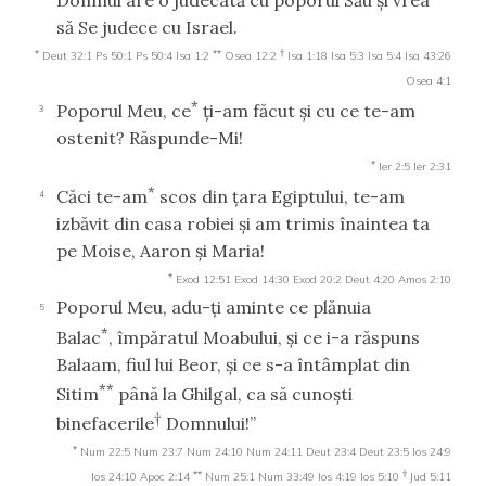
să Se judece cu Israel.
*
**
†
Deut 32:1
Ps 50:1
Ps 50:4
Isa 1:2
Osea 12:2
Isa 1:18
Isa 5:3
Isa 5:4
Isa 43:26
Osea 4:1
*
Poporul Meu, ce
ţi-am făcut şi cu ce te-am
3
ostenit? Răspunde-Mi!
*
Ier 2:5
Ier 2:31
*
Căci te-am
scos din ţara Egiptului, te-am
4
izbăvit din casa robiei şi am trimis înaintea ta
pe Moise, Aaron şi Maria!
*
Exod 12:51
Exod 14:30
Exod 20:2
Deut 4:20
Amos 2:10
Poporul Meu, adu-ţi aminte ce plănuia
5
*
Balac
, împăratul Moabului, şi ce i-a răspuns
Balaam, fiul lui Beor, şi ce s-a întâmplat din
**
Sitim
până la Ghilgal, ca să cunoşti
†
binefacerile
Domnului!”
*
Num 22:5
Num 23:7
Num 24:10
Num 24:11
Deut 23:4
Deut 23:5
Ios 24:9
**
†
Ios 24:10
Apoc 2:14
Num 25:1
Num 33:49
Ios 4:19
Ios 5:10
Jud 5:11