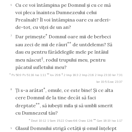
Cu ce voi întâmpina pe Domnul şi cu ce mă
6
voi pleca înaintea Dumnezeului celui
Preaînalt? Îl voi întâmpina oare cu arderi-
de-tot, cu viţei de un an?
*
Dar primeşte
Domnul oare mii de berbeci
7
**
sau zeci de mii de râuri
de untdelemn? Să
dau eu pentru fărădelegile mele pe întâiul
†
meu născut
, rodul trupului meu, pentru
păcatul sufletului meu?
*
**
†
Ps 50:9
Ps 51:16
Isa 1:11
Iov 29:6
2 Imp 16:3
2 Imp 21:6
2 Imp 23:10
Ier 7:31
Ier 19:5
Ezec 23:37
*
Ţi s-a arătat
, omule, ce este bine! Şi ce alta
8
cere Domnul de la tine decât să faci
**
dreptate
, să iubeşti mila şi să umbli smerit
cu Dumnezeul tău?
*
**
Deut 10:12
1 Sam 15:22
Osea 6:6
Osea 12:6
Gen 18:19
Isa 1:17
Glasul Domnului strigă cetăţii şi omul înţelept
9