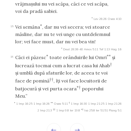
vrăjmaşului nu vei scăpa, căci ce vei scăpa,
voi da pradă sabiei.
*
Lev 26:26
Osea 4:10
*
Vei semăna
, dar nu vei secera; vei stoarce
15
măsline, dar nu te vei unge cu untdelemnul
lor; vei face must, dar nu vei bea vin!
*
Deut 28:38-40
Amos 5:11
Tef 1:13
Hag 1:6
*
**
Căci ei păzesc
toate orânduirile lui Omri
şi
16
†
lucrează tocmai cum a lucrat casa lui Ahab
şi umblă după sfaturile lor, de aceea te voi
††
face de pomină
, îţi voi face locuitorii de
*†
batjocură şi vei purta ocara
poporului
Meu.”
*
**
†
1 Imp 16:25
1 Imp 16:26
Osea 5:11
1 Imp 16:30
1 Imp 21:25
1 Imp 21:26
††
*†
2 Imp 21:3
1 Imp 9:8
Ier 19:8
Isa 25:8
Ier 51:51
Plang 5:1