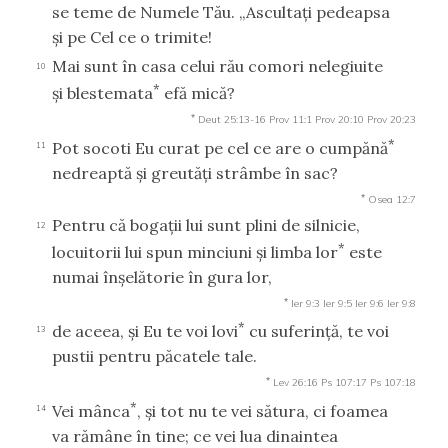
se teme de Numele Tău. „Ascultaţi pedeapsa
şi pe Cel ce o trimite!
Mai sunt în casa celui rău comori nelegiuite
10
*
şi blestemata
efă mică?
*
Deut 25:13-16
Prov 11:1
Prov 20:10
Prov 20:23
*
Pot socoti Eu curat pe cel ce are o cumpănă
11
nedreaptă şi greutăţi strâmbe în sac?
*
Osea 12:7
Pentru că bogaţii lui sunt plini de silnicie,
12
*
locuitorii lui spun minciuni şi limba lor
este
numai înşelătorie în gura lor,
*
Ier 9:3
Ier 9:5
Ier 9:6
Ier 9:8
*
de aceea, şi Eu te voi lovi
cu suferinţă, te voi
13
pustii pentru păcatele tale.
*
Lev 26:16
Ps 107:17
Ps 107:18
*
Vei mânca
, şi tot nu te vei sătura, ci foamea
14
va rămâne în tine; ce vei lua dinaintea