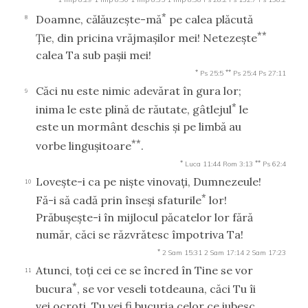
*
Doamne, călăuzeşte-mă
pe calea plăcută
8
**
Ţie, din pricina vrăjmaşilor mei! Netezeşte
calea Ta sub paşii mei!
*
**
Ps 25:5
Ps 25:4
Ps 27:11
Căci nu este nimic adevărat în gura lor;
9
*
inima le este plină de răutate, gâtlejul
le
este un mormânt deschis şi pe limbă au
**
vorbe linguşitoare
.
*
**
Luca 11:44
Rom 3:13
Ps 62:4
Loveşte-i ca pe nişte vinovaţi, Dumnezeule!
10
*
Fă-i să cadă prin înseşi sfaturile
lor!
Prăbuşeşte-i în mijlocul păcatelor lor fără
număr, căci se răzvrătesc împotriva Ta!
*
2 Sam 15:31
2 Sam 17:14
2 Sam 17:23
Atunci, toţi cei ce se încred în Tine se vor
11
*
bucura
, se vor veseli totdeauna, căci Tu îi
vei ocroti. Tu vei fi bucuria celor ce iubesc