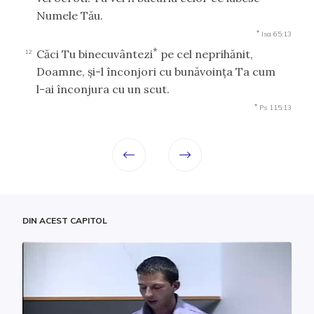
Numele Tău.
*
Isa 65:13
*
Căci Tu binecuvântezi
pe cel neprihănit,
12
Doamne, şi-l înconjori cu bunăvoinţa Ta cum
l-ai înconjura cu un scut.
*
Ps 115:13
DIN ACEST CAPITOL