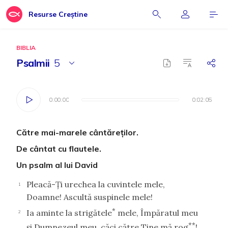
Resurse Creștine
BIBLIA
Psalmii
5
0:00:00
0:00:00
0:02:05
0:02:05
Către mai-marele cântăreţilor.
De cântat cu flautele.
Un psalm al lui David
Pleacă-Ţi urechea la cuvintele mele,
1
Doamne! Ascultă suspinele mele!
*
Ia aminte la strigătele
mele, Împăratul meu
2
**
şi Dumnezeul meu, căci către Tine mă rog
!