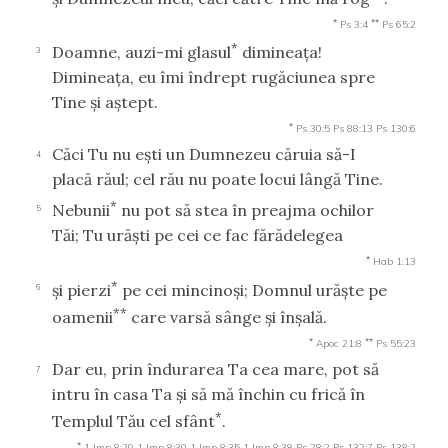
*
**
Ps 3:4
Ps 65:2
*
Doamne, auzi-mi glasul
dimineaţa!
3
Dimineaţa, eu îmi îndrept rugăciunea spre
Tine şi aştept.
*
Ps 30:5
Ps 88:13
Ps 130:6
Căci Tu nu eşti un Dumnezeu căruia să-I
4
placă răul; cel rău nu poate locui lângă Tine.
*
Nebunii
nu pot să stea în preajma ochilor
5
Tăi; Tu urăşti pe cei ce fac fărădelegea
*
Hab 1:13
*
şi pierzi
pe cei mincinoşi; Domnul urăşte pe
6
**
oamenii
care varsă sânge şi înşală.
*
**
Apoc 21:8
Ps 55:23
Dar eu, prin îndurarea Ta cea mare, pot să
7
intru în casa Ta şi să mă închin cu frică în
*
Templul Tău cel sfânt
.
*
1 Imp 8:29
1 Imp 8:30
1 Imp 8:35
1 Imp 8:38
Ps 28:2
Ps 132:7
Ps 138:2