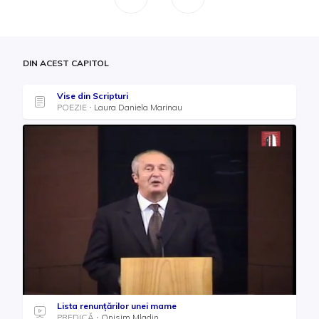
DIN ACEST CAPITOL
Vise din Scripturi
POEZIE
Laura Daniela Marinau
Lista renunțărilor unei mame
PREDICĂ
Onisim Mladin