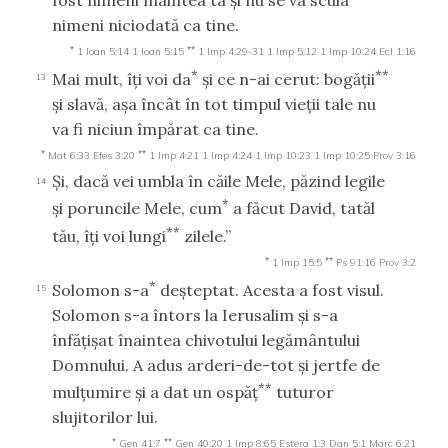
nimeni niciodată ca tine.
*
**
1 Ioan 5:14
1 Ioan 5:15
1 Imp 4:29-31
1 Imp 5:12
1 Imp 10:24
Ecl 1:16
*
**
Mai mult, îţi voi da
şi ce n-ai cerut: bogăţii
13
şi slavă, aşa încât în tot timpul vieţii tale nu
va fi niciun împărat ca tine.
*
**
Mat 6:33
Efes 3:20
1 Imp 4:21
1 Imp 4:24
1 Imp 10:23
1 Imp 10:25
Prov 3:16
Şi, dacă vei umbla în căile Mele, păzind legile
14
*
şi poruncile Mele, cum
a făcut David, tatăl
**
tău, îţi voi lungi
zilele.”
*
**
1 Imp 15:5
Ps 91:16
Prov 3:2
*
Solomon s-a
deşteptat. Acesta a fost visul.
15
Solomon s-a întors la Ierusalim şi s-a
înfăţişat înaintea chivotului legământului
Domnului. A adus arderi-de-tot şi jertfe de
**
mulţumire şi a dat un ospăţ
tuturor
slujitorilor lui.
*
**
Gen 41:7
Gen 40:20
1 Imp 8:65
Estera 1:3
Dan 5:1
Marc 6:21