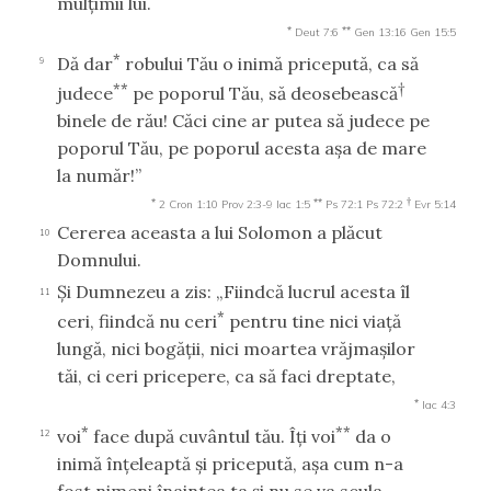
mulţimii lui.
*
**
Deut 7:6
Gen 13:16
Gen 15:5
*
Dă dar
robului Tău o inimă pricepută, ca să
9
**
†
judece
pe poporul Tău, să deosebească
binele de rău! Căci cine ar putea să judece pe
poporul Tău, pe poporul acesta aşa de mare
la număr!”
*
**
†
2 Cron 1:10
Prov 2:3-9
Iac 1:5
Ps 72:1
Ps 72:2
Evr 5:14
Cererea aceasta a lui Solomon a plăcut
10
Domnului.
Şi Dumnezeu a zis: „Fiindcă lucrul acesta îl
11
*
ceri, fiindcă nu ceri
pentru tine nici viaţă
lungă, nici bogăţii, nici moartea vrăjmaşilor
tăi, ci ceri pricepere, ca să faci dreptate,
*
Iac 4:3
*
**
voi
face după cuvântul tău. Îţi voi
da o
12
inimă înţeleaptă şi pricepută, aşa cum n-a
fost nimeni înaintea ta şi nu se va scula