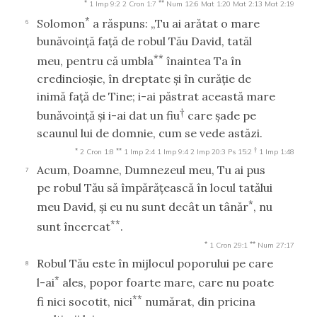
*
**
1 Imp 9:2
2 Cron 1:7
Num 12:6
Mat 1:20
Mat 2:13
Mat 2:19
*
Solomon
a răspuns: „Tu ai arătat o mare
6
bunăvoinţă faţă de robul Tău David, tatăl
**
meu, pentru că umbla
înaintea Ta în
credincioşie, în dreptate şi în curăţie de
inimă faţă de Tine; i-ai păstrat această mare
†
bunăvoinţă şi i-ai dat un fiu
care şade pe
scaunul lui de domnie, cum se vede astăzi.
*
**
†
2 Cron 1:8
1 Imp 2:4
1 Imp 9:4
2 Imp 20:3
Ps 15:2
1 Imp 1:48
Acum, Doamne, Dumnezeul meu, Tu ai pus
7
pe robul Tău să împărăţească în locul tatălui
*
meu David, şi eu nu sunt decât un tânăr
, nu
**
sunt încercat
.
*
**
1 Cron 29:1
Num 27:17
Robul Tău este în mijlocul poporului pe care
8
*
l-ai
ales, popor foarte mare, care nu poate
**
fi nici socotit, nici
numărat, din pricina