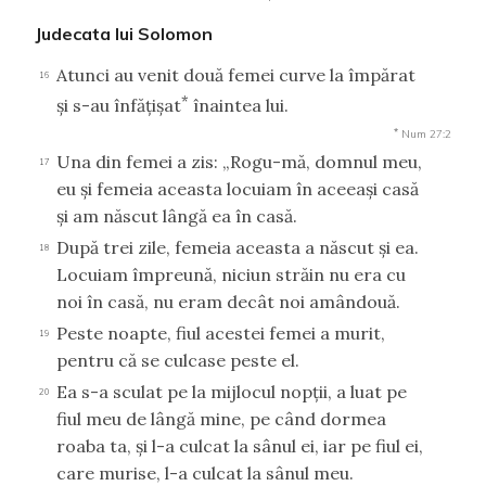
Judecata lui Solomon
Atunci au venit două femei curve la împărat
16
*
şi s-au înfăţişat
înaintea lui.
*
Num 27:2
Una din femei a zis: „Rogu-mă, domnul meu,
17
eu şi femeia aceasta locuiam în aceeaşi casă
şi am născut lângă ea în casă.
După trei zile, femeia aceasta a născut şi ea.
18
Locuiam împreună, niciun străin nu era cu
noi în casă, nu eram decât noi amândouă.
Peste noapte, fiul acestei femei a murit,
19
pentru că se culcase peste el.
Ea s-a sculat pe la mijlocul nopţii, a luat pe
20
fiul meu de lângă mine, pe când dormea
roaba ta, şi l-a culcat la sânul ei, iar pe fiul ei,
care murise, l-a culcat la sânul meu.