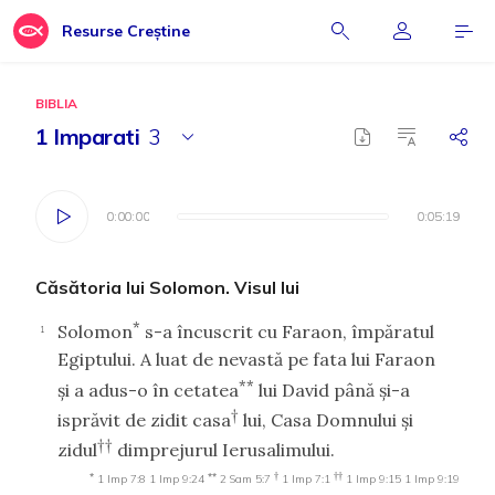
Resurse Creștine
BIBLIA
1 Imparati
3
0:00:00
0:00:00
0:05:19
0:05:19
Căsătoria lui Solomon. Visul lui
*
Solomon
s-a încuscrit cu Faraon, împăratul
1
Egiptului. A luat de nevastă pe fata lui Faraon
**
şi a adus-o în cetatea
lui David până şi-a
†
isprăvit de zidit casa
lui, Casa Domnului şi
††
zidul
dimprejurul Ierusalimului.
*
**
†
††
1 Imp 7:8
1 Imp 9:24
2 Sam 5:7
1 Imp 7:1
1 Imp 9:15
1 Imp 9:19