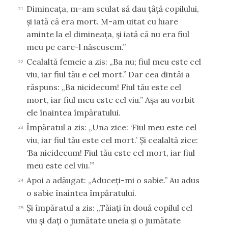
Dimineaţa, m-am sculat să dau ţâţă copilului,
21
şi iată că era mort. M-am uitat cu luare
aminte la el dimineaţa, şi iată că nu era fiul
meu pe care-l născusem.”
Cealaltă femeie a zis: „Ba nu; fiul meu este cel
22
viu, iar fiul tău e cel mort.” Dar cea dintâi a
răspuns: „Ba nicidecum! Fiul tău este cel
mort, iar fiul meu este cel viu.” Aşa au vorbit
ele înaintea împăratului.
Împăratul a zis: „Una zice: ‘Fiul meu este cel
23
viu, iar fiul tău este cel mort.’ Şi cealaltă zice:
‘Ba nicidecum! Fiul tău este cel mort, iar fiul
meu este cel viu.’”
Apoi a adăugat: „Aduceţi-mi o sabie.” Au adus
24
o sabie înaintea împăratului.
Şi împăratul a zis: „Tăiaţi în două copilul cel
25
viu şi daţi o jumătate uneia şi o jumătate