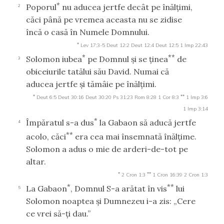
*
Poporul
nu aducea jertfe decât pe înălţimi,
2
căci până pe vremea aceasta nu se zidise
încă o casă în Numele Domnului.
*
Lev 17:3-5
Deut 12:2
Deut 12:4
Deut 12:5
1 Imp 22:43
*
**
Solomon iubea
pe Domnul şi se ţinea
de
3
obiceiurile tatălui său David. Numai că
aducea jertfe şi tămâie pe înălţimi.
*
**
Deut 6:5
Deut 30:16
Deut 30:20
Ps 31:23
Rom 8:28
1 Cor 8:3
1 Imp 3:6
1 Imp 3:14
*
Împăratul s-a dus
la Gabaon să aducă jertfe
4
**
acolo, căci
era cea mai însemnată înălţime.
Solomon a adus o mie de arderi-de-tot pe
altar.
*
**
2 Cron 1:3
1 Cron 16:39
2 Cron 1:3
*
**
La Gabaon
, Domnul S-a arătat în vis
lui
5
Solomon noaptea şi Dumnezeu i-a zis: „Cere
ce vrei să-ţi dau.”