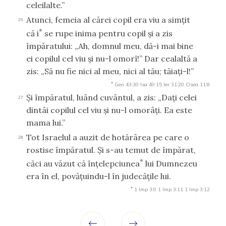
celeilalte.”
Atunci, femeia al cărei copil era viu a simţit
26
*
că i
se rupe inima pentru copil şi a zis
împăratului: „Ah, domnul meu, dă-i mai bine
ei copilul cel viu şi nu-l omorî!” Dar cealaltă a
zis: „Să nu fie nici al meu, nici al tău; tăiaţi-l!”
*
Gen 43:30
Isa 49:15
Ier 31:20
Osea 11:8
Şi împăratul, luând cuvântul, a zis: „Daţi celei
27
dintâi copilul cel viu şi nu-l omorâţi. Ea este
mama lui.”
Tot Israelul a auzit de hotărârea pe care o
28
rostise împăratul. Şi s-au temut de împărat,
*
căci au văzut că înţelepciunea
lui Dumnezeu
era în el, povăţuindu-l în judecăţile lui.
*
1 Imp 3:9
1 Imp 3:11
1 Imp 3:12