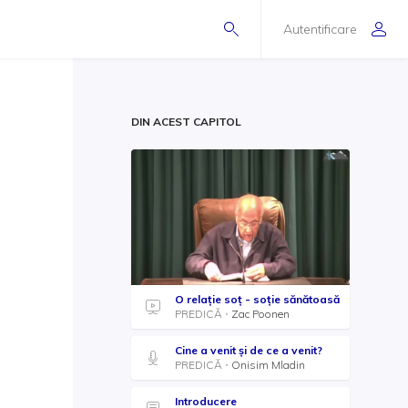
Autentificare
DIN ACEST CAPITOL
O relaţie soţ - soţie sănătoasă
PREDICĂ
Zac Poonen
Cine a venit şi de ce a venit?
PREDICĂ
Onisim Mladin
Introducere