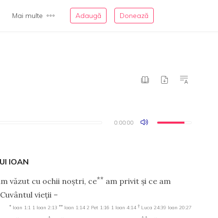
Mai multe
Adaugă
Donează
0:00:00
0:00:00
UI IOAN
**
m văzut cu ochii noştri, ce
am privit şi ce am
Cuvântul vieţii –
*
**
†
Ioan 1:1
1 Ioan 2:13
Ioan 1:14
2 Pet 1:16
1 Ioan 4:14
Luca 24:39
Ioan 20:27