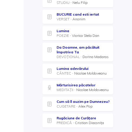
STUDIU
Nelu Filip
BUCURIE cand esti iertat
VERSET
Anonim
Lumina
POEZIE
Viorica Stela Dan
Da Doamne, am păcătuit
împotriva Ta
DEVOȚIONAL
Dorina Madaras
Lumina adevărului
CÂNTEC
Nicolae Moldoveanu
Mărturisirea păcatelor
MEDITAȚII
Nicolae Moldoveanu
Cum să îl auzim pe Dumnezeu?
CUGETARE
Alex Pop
Rugăciune de Curățare
PREDICĂ
Cristian Diaconița