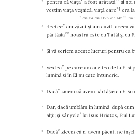
*
**
pentru că viaţa
a fost arătată
şi noi
2
*†
vestim viaţa veşnică, viaţă care
era la
*
**
Ioan 1:4
Ioan 11:25
Ioan 14:6
Rom 1
*
deci ce
am văzut şi am auzit, aceea vă v
3
**
părtăşia
noastră este cu Tatăl şi cu Fi
Şi vă scriem aceste lucruri pentru ca 
4
*
Vestea
pe care am auzit-o de la El ş
5
lumină şi în El nu este întuneric.
*
Dacă
zicem că avem părtăşie cu El şi 
6
Dar, dacă umblăm în lumină, după cum E
7
*
alţii; şi sângele
lui Isus Hristos, Fiul L
*
Dacă
zicem că n-avem păcat, ne înşel
8