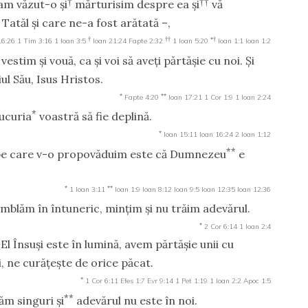
†
††
 am văzut-o şi
mărturisim despre ea şi
vă
 Tatăl şi care ne-a fost arătată –,
†
††
*†
6:26
1 Tim 3:16
1 Ioan 3:5
Ioan 21:24
Fapte 2:32
1 Ioan 5:20
Ioan 1:1
Ioan 1:2
estim şi vouă, ca şi voi să aveţi părtăşie cu noi. Şi
ul Său, Isus Hristos.
*
**
Fapte 4:20
Ioan 17:21
1 Cor 1:9
1 Ioan 2:24
*
bucuria
voastră să fie deplină.
*
Ioan 15:11
Ioan 16:24
2 Ioan 1:12
**
i pe care v-o propovăduim este că Dumnezeu
e
*
**
1 Ioan 3:11
Ioan 1:9
Ioan 8:12
Ioan 9:5
Ioan 12:35
Ioan 12:36
umblăm în întuneric, minţim şi nu trăim adevărul.
*
2 Cor 6:14
1 Ioan 2:4
l Însuşi este în lumină, avem părtăşie unii cu
ui, ne curăţeşte de orice păcat.
*
1 Cor 6:11
Efes 1:7
Evr 9:14
1 Pet 1:19
1 Ioan 2:2
Apoc 1:5
**
ăm singuri şi
adevărul nu este în noi.