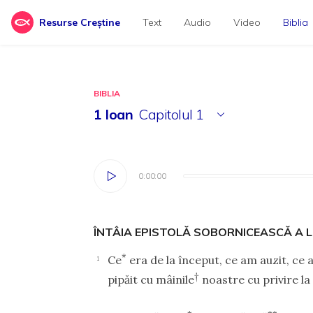
Resurse Creștine
Text
Audio
Video
Biblia
BIBLIA
1 Ioan
Capitolul
1
0:00:00
0:00:00
ÎNTÂIA EPISTOLĂ SOBORNICEASCĂ A L
*
Ce
era de la început, ce am auzit, ce a
1
†
pipăit cu mâinile
noastre cu privire la 