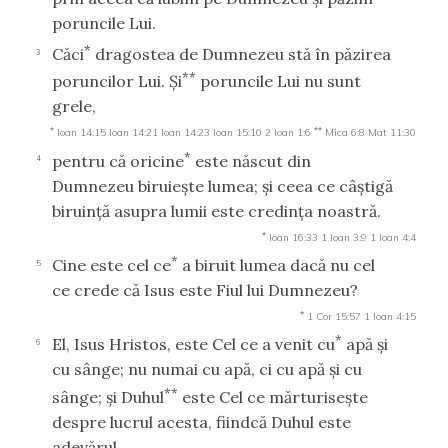
poruncile Lui.
*
Căci
dragostea de Dumnezeu stă în păzirea
3
**
poruncilor Lui. Şi
poruncile Lui nu sunt
grele,
*
**
Ioan 14:15
Ioan 14:21
Ioan 14:23
Ioan 15:10
2 Ioan 1:6
Mica 6:8
Mat 11:30
*
pentru că oricine
este născut din
4
Dumnezeu biruieşte lumea; şi ceea ce câştigă
biruinţă asupra lumii este credinţa noastră.
*
Ioan 16:33
1 Ioan 3:9
1 Ioan 4:4
*
Cine este cel ce
a biruit lumea dacă nu cel
5
ce crede că Isus este Fiul lui Dumnezeu?
*
1 Cor 15:57
1 Ioan 4:15
*
El, Isus Hristos, este Cel ce a venit cu
apă şi
6
cu sânge; nu numai cu apă, ci cu apă şi cu
**
sânge; şi Duhul
este Cel ce mărturiseşte
despre lucrul acesta, fiindcă Duhul este
adevărul.