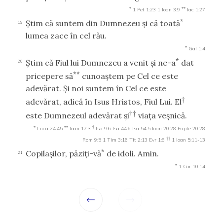
*
**
1 Pet 1:23
1 Ioan 3:9
Iac 1:27
*
Ştim că suntem din Dumnezeu şi că toată
19
lumea zace în cel rău.
*
Gal 1:4
*
Ştim că Fiul lui Dumnezeu a venit şi ne-a
dat
20
**
pricepere să
cunoaştem pe Cel ce este
adevărat. Şi noi suntem în Cel ce este
†
adevărat, adică în Isus Hristos, Fiul Lui. El
††
este Dumnezeul adevărat şi
viaţa veşnică.
*
**
†
Luca 24:45
Ioan 17:3
Isa 9:6
Isa 44:6
Isa 54:5
Ioan 20:28
Fapte 20:28
††
Rom 9:5
1 Tim 3:16
Tit 2:13
Evr 1:8
1 Ioan 5:11-13
*
Copilaşilor, păziţi-vă
de idoli. Amin.
21
*
1 Cor 10:14