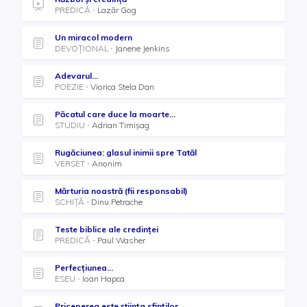
PREDICĂ
Lazăr Gog
Un miracol modern
DEVOȚIONAL
Janene Jenkins
Adevarul...
POEZIE
Viorica Stela Dan
Păcatul care duce la moarte...
STUDIU
Adrian Timișag
Rugăciunea: glasul inimii spre Tatăl
VERSET
Anonim
Mărturia noastră (fii responsabil)
SCHIȚĂ
Dinu Petrache
Teste biblice ale credinței
PREDICĂ
Paul Washer
Perfecțiunea...
ESEU
Ioan Hapca
Priceperea este ştiinţa sfinţilor