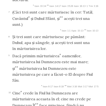
*
**
Ioan 19:34
Ioan 14:17
Ioan 15:26
Ioan 16:13
1 Tim 3:16
(Căci trei sunt care mărturisesc în cer: Tatăl,
7
*
**
Cuvântul
şi Duhul Sfânt, şi
aceşti trei una
sunt.)
*
**
Ioan 1:1
Apoc 19:13
Ioan 10:13
Şi trei sunt care mărturisesc pe pământ:
8
Duhul, apa şi sângele, şi aceşti trei sunt una
în mărturisirea lor.
*
Dacă primim mărturisirea
oamenilor,
9
mărturisirea lui Dumnezeu este mai mare;
**
şi
mărturisirea lui Dumnezeu este
mărturisirea pe care a făcut-o El despre Fiul
Său.
*
**
Ioan 8:17
Ioan 8:18
Mat 3:16
Mat 3:17
Mat 17:5
*
Cine
crede în Fiul lui Dumnezeu are
10
mărturisirea aceasta în el; cine nu crede pe
**
Dumnezeu Îl
face mincinos, fiindcă nu