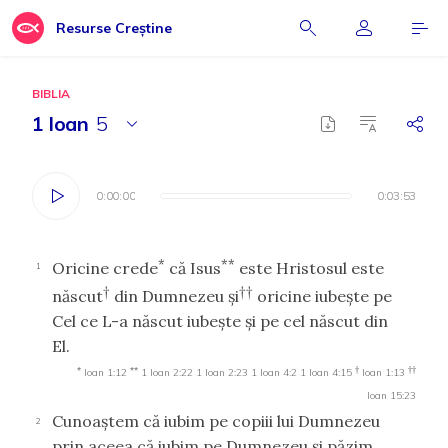
Resurse Creștine
BIBLIA
1 Ioan
5
0:00:00
0:00:00
0:03:53
0:03:53
*
**
Oricine crede
că Isus
este Hristosul este
1
†
††
născut
din Dumnezeu şi
oricine iubeşte pe
Cel ce L-a născut iubeşte şi pe cel născut din
El.
*
**
†
††
Ioan 1:12
1 Ioan 2:22
1 Ioan 2:23
1 Ioan 4:2
1 Ioan 4:15
Ioan 1:13
Ioan 15:23
Cunoaştem că iubim pe copiii lui Dumnezeu
2
prin aceea că iubim pe Dumnezeu şi păzim