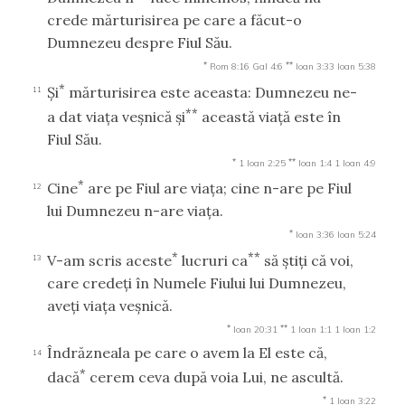
crede mărturisirea pe care a făcut-o
Dumnezeu despre Fiul Său.
*
**
Rom 8:16
Gal 4:6
Ioan 3:33
Ioan 5:38
*
Şi
mărturisirea este aceasta: Dumnezeu ne-
11
**
a dat viaţa veşnică şi
această viaţă este în
Fiul Său.
*
**
1 Ioan 2:25
Ioan 1:4
1 Ioan 4:9
*
Cine
are pe Fiul are viaţa; cine n-are pe Fiul
12
lui Dumnezeu n-are viaţa.
*
Ioan 3:36
Ioan 5:24
*
**
V-am scris aceste
lucruri ca
să ştiţi că voi,
13
care credeţi în Numele Fiului lui Dumnezeu,
aveţi viaţa veşnică.
*
**
Ioan 20:31
1 Ioan 1:1
1 Ioan 1:2
Îndrăzneala pe care o avem la El este că,
14
*
dacă
cerem ceva după voia Lui, ne ascultă.
*
1 Ioan 3:22