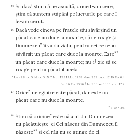
Şi, dacă ştim că ne ascultă, orice I-am cere,
15
ştim că suntem stăpâni pe lucrurile pe care I
le-am cerut.
Dacă vede cineva pe fratele său săvârşind un
16
păcat care nu duce la moarte, să se roage şi
*
Dumnezeu
îi va da viaţa, pentru cei ce n-au
**
săvârşit un păcat care duce la moarte. Este
†
un păcat care duce la moarte; nu-i
zic să se
roage pentru păcatul acela.
*
**
Iov 42:8
Iac 5:14
Iac 5:15
Mat 12:31
Mat 12:32
Marc 3:29
Luca 12:10
Evr 6:4
†
Evr 6:6
Evr 10:26
Ier 7:16
Ier 14:11
Ioan 17:9
*
Orice
nelegiuire este păcat, dar este un
17
păcat care nu duce la moarte.
*
1 Ioan 3:4
*
Ştim că oricine
este născut din Dumnezeu
18
nu păcătuieşte, ci Cel născut din Dumnezeu îl
**
păzeşte
şi cel rău nu se atinge de el.