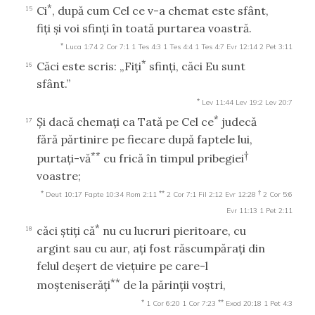
*
Ci
, după cum Cel ce v-a chemat este sfânt,
15
fiţi şi voi sfinţi în toată purtarea voastră.
*
Luca 1:74
2 Cor 7:1
1 Tes 4:3
1 Tes 4:4
1 Tes 4:7
Evr 12:14
2 Pet 3:11
*
Căci este scris: „Fiţi
sfinţi, căci Eu sunt
16
sfânt.”
*
Lev 11:44
Lev 19:2
Lev 20:7
*
Şi dacă chemaţi ca Tată pe Cel ce
judecă
17
fără părtinire pe fiecare după faptele lui,
**
†
purtaţi-vă
cu frică în timpul pribegiei
voastre;
*
**
†
Deut 10:17
Fapte 10:34
Rom 2:11
2 Cor 7:1
Fil 2:12
Evr 12:28
2 Cor 5:6
Evr 11:13
1 Pet 2:11
*
căci ştiţi că
nu cu lucruri pieritoare, cu
18
argint sau cu aur, aţi fost răscumpăraţi din
felul deşert de vieţuire pe care-l
**
moşteniserăţi
de la părinţii voştri,
*
**
1 Cor 6:20
1 Cor 7:23
Exod 20:18
1 Pet 4:3