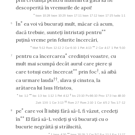
descoperită în vremurile de apoi!
*
Ioan 10:28
Ioan 10:29
Ioan 17:11
Ioan 17:12
Ioan 17:15
Iuda 1:1
*
În
ea voi vă bucuraţi mult, măcar că acum,
6
**
dacă trebuie, sunteţi întristaţi pentru
puţină vreme prin felurite încercări,
*
**
Mat 5:12
Rom 12:12
2 Cor 6:10
1 Pet 4:13
2 Cor 4:17
1 Pet 5:10
*
pentru ca încercarea
credinţei voastre, cu
7
mult mai scumpă decât aurul care piere şi
**
†
care totuşi este încercat
prin foc
, să aibă
††
ca urmare lauda
, slava şi cinstea, la
arătarea lui Isus Hristos,
*
**
†
Iac 1:2
Iac 1:3
Iac 1:12
1 Pet 4:12
Iov 23:10
Ps 66:10
Prov 17:3
Isa 48:10
††
Zah 13:9
1 Cor 3:13
Rom 2:7
Rom 2:10
1 Cor 4:5
2 Tes 1:7-12
*
pe
care voi Îl iubiţi fără să-L fi văzut, credeţi
8
**
în
El fără să-L vedeţi şi vă bucuraţi cu o
bucurie negrăită şi strălucită,
*
**
1 Ioan 4:20
Ioan 20:29
2 Cor 5:7
Evr 11:1
Evr 11:27