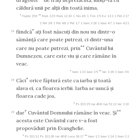
dragoste
de fraţi neprefăcută, iubiţi-vă cu
căldură unii pe alţii din toată inima,
*
**
Fapte 15:9
Rom 12:9
Rom 12:10
1 Tes 4:9
1 Tim 1:5
Evr 13:1
1 Pet 2:17
1 Pet 3:8
1 Pet 4:8
2 Pet 1:7
1 Ioan 3:18
1 Ioan 4:7
1 Ioan 4:21
*
fiindcă
aţi fost născuţi din nou nu dintr-o
23
sămânţă care poate putrezi, ci dintr-una
**
care nu poate putrezi, prin
Cuvântul lui
Dumnezeu, care este viu şi care rămâne în
veac.
*
**
Ioan 1:13
Ioan 3:5
Iac 1:18
1 Ioan 3:9
*
Căci
orice făptură este ca iarba şi toată
24
slava ei, ca floarea ierbii. Iarba se usucă şi
floarea cade jos,
*
Ps 103:15
Isa 40:6
Isa 51:12
Iac 1:10
*
**
dar
Cuvântul Domnului rămâne în veac. Şi
25
acesta este Cuvântul care v-a fost
propovăduit prin Evanghelie.
*
**
Ps 102:12
Ps 102:26
Isa 40:8
Luca 16:17
Ioan 1:1
Ioan 1:14
1 Ioan 1:1