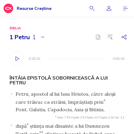
Resurse Creștine
BIBLIA
1 Petru
1
0:00:00
0:00:00
0:05:04
0:05:04
ÎNTÂIA EPISTOLĂ SOBORNICEASCĂ A LUI
PETRU
Petru, apostol al lui Isus Hristos, către aleşii
1
*
care trăiesc ca străini, împrăştiaţi prin
Pont, Galatia, Capadocia, Asia şi Bitinia,
*
Ioan 7:35
Fapte 2:5
Fapte 2:9
Fapte 2:10
Iac 1:1
*
după
ştiinţa mai dinainte a lui Dumnezeu
2
**
Tatăl, prin
sfinţirea lucrată de Duhul, spre