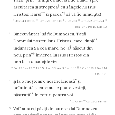
†
ascultarea şi stropirea
cu sângele lui Isus
††
*†
Hristos: Harul
şi pacea
să vă fie înmulţite!
*
**
†
††
*†
Efes 1:4
1 Pet 2:9
Rom 8:29
Rom 11:2
2 Tes 2:13
Evr 10:22
Evr 12:24
Rom 1:7
2 Pet 1:2
Iuda 1:2
*
Binecuvântat
să fie Dumnezeu, Tatăl
3
**
Domnului nostru Isus Hristos, care, după
†
îndurarea Sa cea mare, ne-a
născut din
††
nou, prin
învierea lui Isus Hristos din
morţi, la o nădejde vie
*
**
†
††
2 Cor 1:3
Efes 1:3
Tit 3:5
Ioan 3:3
Ioan 3:5
Iac 1:18
1 Cor 15:20
1 Tes 4:14
1 Pet 3:21
*
şi la o moştenire nestricăcioasă
şi
4
neîntinată şi care nu se poate veşteji,
**
păstrată
în ceruri pentru voi.
*
**
1 Pet 5:4
Col 1:5
2 Tim 4:8
*
Voi
sunteţi păziţi de puterea lui Dumnezeu
5
prin credinţă pentru mântuirea gata să fie