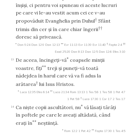
înşişi, ci pentru voi spuneau ei aceste lucruri
pe care vi le-au vestit acum cei ce v-au
†
propovăduit Evanghelia prin Duhul
Sfânt
††
trimis din cer şi în care chiar îngerii
doresc să privească.
*
**
†
††
Dan 9:24
Dan 12:9
Dan 12:13
Evr 11:13
Evr 11:39
Evr 11:40
Fapte 2:4
Exod 25:20
Dan 8:13
Dan 12:5
Dan 12:6
Efes 3:10
*
De aceea, încingeţi-vă
coapsele minţii
13
**
voastre, fiţi
treji şi puneţi-vă toată
nădejdea în harul care vă va fi adus la
†
arătarea
lui Isus Hristos.
*
**
Luca 12:35
Efes 6:14
Luca 21:34
Rom 13:13
1 Tes 5:6
1 Tes 5:8
1 Pet 4:7
†
1 Pet 5:8
Luca 17:30
1 Cor 1:7
2 Tes 1:7
*
Ca nişte copii ascultători, nu
vă lăsaţi târâţi
14
în poftele pe care le aveaţi altădată, când
**
eraţi în
neştiinţă.
*
**
Rom 12:2
1 Pet 4:2
Fapte 17:30
1 Tes 4:5