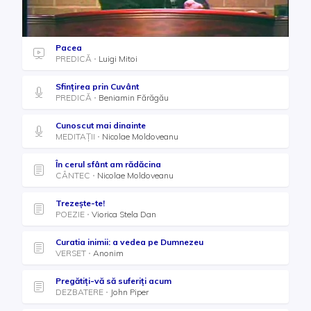
Pacea
PREDICĂ
Luigi Mitoi
Sfințirea prin Cuvânt
PREDICĂ
Beniamin Fărăgău
Cunoscut mai dinainte
MEDITAȚII
Nicolae Moldoveanu
În cerul sfânt am rădăcina
CÂNTEC
Nicolae Moldoveanu
Trezește-te!
POEZIE
Viorica Stela Dan
Curatia inimii: a vedea pe Dumnezeu
VERSET
Anonim
Pregătiți-vă să suferiți acum
DEZBATERE
John Piper