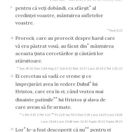
*
pentru că veţi dobândi, ca sfârşit
al
9
credinţei voastre, mântuirea sufletelor
voastre.
*
Rom 6:22
Prorocii, care au prorocit despre harul care
10
*
vă era păstrat vouă, au făcut din
mântuirea
aceasta ţinta cercetărilor şi căutării lor
stăruitoare.
*
Gen 49:10
Dan 2:44
Hag 2:7
Zah 6:12
Mat 13:17
Luca 10:24
2 Pet 1:19-21
Ei cercetau să vadă ce vreme şi ce
11
*
împrejurări avea în vedere Duhul
lui
Hristos, care era în ei, când vestea mai
**
dinainte patimile
lui Hristos şi slava de
care aveau să fie urmate.
*
**
1 Pet 3:19
2 Pet 1:21
Ps 22:6
Isa 53:3
Dan 9:26
Luca 24:25
Luca 24:26
Luca 24:44
Luca 24:46
Ioan 12:41
Fapte 26:22
Fapte 26:23
*
**
Lor
le-a fost descoperit că nu
pentru ei
12