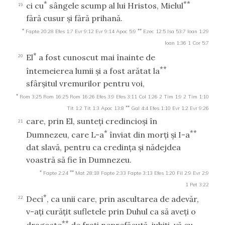
*
**
ci cu
sângele scump al lui Hristos, Mielul
19
fără cusur şi fără prihană.
*
**
Fapte 20:28
Efes 1:7
Evr 9:12
Evr 9:14
Apoc 5:9
Ezec 12:5
Isa 53:7
Ioan 1:29
Ioan 1:36
1 Cor 5:7
*
El
a fost cunoscut mai înainte de
20
**
întemeierea lumii şi a fost arătat la
sfârşitul vremurilor pentru voi,
*
Rom 3:25
Rom 16:25
Rom 16:26
Efes 3:9
Efes 3:11
Col 1:26
2 Tim 1:9
2 Tim 1:10
**
Tit 1:2
Tit 1:3
Apoc 13:8
Gal 4:4
Efes 1:10
Evr 1:2
Evr 9:26
care, prin El, sunteţi credincioşi în
21
*
**
Dumnezeu, care L-a
înviat din morţi şi I-a
dat slavă, pentru ca credinţa şi nădejdea
voastră să fie în Dumnezeu.
*
**
Fapte 2:24
Mat 28:18
Fapte 2:33
Fapte 3:13
Efes 1:20
Fil 2:9
Evr 2:9
1 Pet 3:22
*
Deci
, ca unii care, prin ascultarea de adevăr,
22
v-aţi curăţit sufletele prin Duhul ca să aveţi o
**