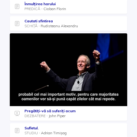
Înmulțirea harului
PREDICĂ
Cioban Florin
Cautati sfintirea
SCHIȚĂ
Rudisteanu Alexandru
Pregătiți-vă să suferiți acum
DEZBATERE
John Piper
Sufletul.
STUDIU
Adrian Timișag