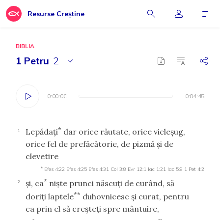
Resurse Creștine
BIBLIA
1 Petru
2
0:00:00
0:00:00
0:04:45
0:04:45
*
Lepădaţi
dar orice răutate, orice vicleşug,
1
orice fel de prefăcătorie, de pizmă şi de
clevetire
*
Efes 4:22
Efes 4:25
Efes 4:31
Col 3:8
Evr 12:1
Iac 1:21
Iac 5:9
1 Pet 4:2
*
şi, ca
nişte prunci născuţi de curând, să
2
**
doriţi laptele
duhovnicesc şi curat, pentru
ca prin el să creşteţi spre mântuire,
*
**