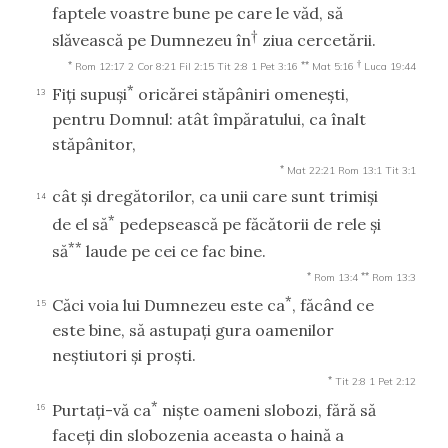
faptele voastre bune pe care le văd, să
†
slăvească pe Dumnezeu în
ziua cercetării.
*
**
†
Rom 12:17
2 Cor 8:21
Fil 2:15
Tit 2:8
1 Pet 3:16
Mat 5:16
Luca 19:44
*
Fiţi supuşi
oricărei stăpâniri omeneşti,
13
pentru Domnul: atât împăratului, ca înalt
stăpânitor,
*
Mat 22:21
Rom 13:1
Tit 3:1
cât şi dregătorilor, ca unii care sunt trimişi
14
*
de el să
pedepsească pe făcătorii de rele şi
**
să
laude pe cei ce fac bine.
*
**
Rom 13:4
Rom 13:3
*
Căci voia lui Dumnezeu este ca
, făcând ce
15
este bine, să astupaţi gura oamenilor
neştiutori şi proşti.
*
Tit 2:8
1 Pet 2:12
*
Purtaţi-vă ca
nişte oameni slobozi, fără să
16
faceţi din slobozenia aceasta o haină a