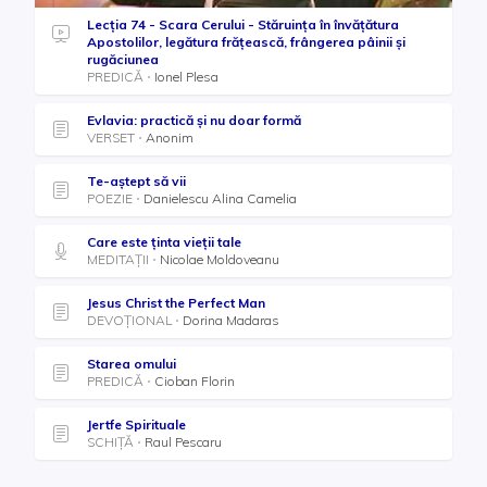
Lecția 74 - Scara Cerului - Stăruinţa în învăţătura
Apostolilor, legătura frăţească, frângerea pâinii şi
rugăciunea
PREDICĂ
Ionel Plesa
Evlavia: practică și nu doar formă
VERSET
Anonim
Te-aștept să vii
POEZIE
Danielescu Alina Camelia
Care este ținta vieții tale
MEDITAȚII
Nicolae Moldoveanu
Jesus Christ the Perfect Man
DEVOȚIONAL
Dorina Madaras
Starea omului
PREDICĂ
Cioban Florin
Jertfe Spirituale
SCHIȚĂ
Raul Pescaru