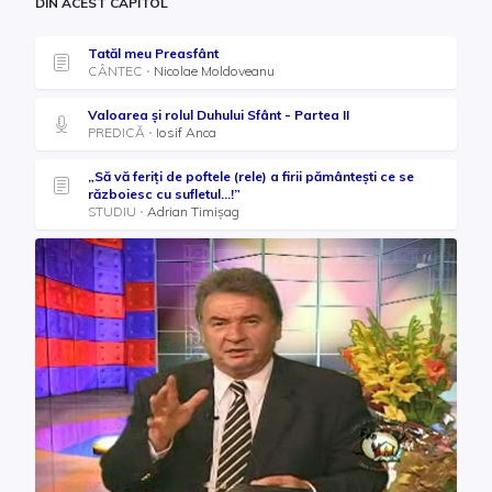
DIN ACEST CAPITOL
Tatăl meu Preasfânt
CÂNTEC
Nicolae Moldoveanu
Valoarea și rolul Duhului Sfânt - Partea II
PREDICĂ
Iosif Anca
„Să vă feriți de poftele (rele) a firii pământești ce se
războiesc cu sufletul...!”
STUDIU
Adrian Timișag