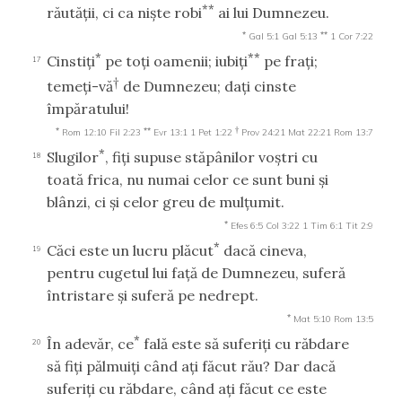
**
răutăţii, ci ca nişte robi
ai lui Dumnezeu.
*
**
Gal 5:1
Gal 5:13
1 Cor 7:22
*
**
Cinstiţi
pe toţi oamenii; iubiţi
pe fraţi;
17
†
temeţi-vă
de Dumnezeu; daţi cinste
împăratului!
*
**
†
Rom 12:10
Fil 2:23
Evr 13:1
1 Pet 1:22
Prov 24:21
Mat 22:21
Rom 13:7
*
Slugilor
, fiţi supuse stăpânilor voştri cu
18
toată frica, nu numai celor ce sunt buni şi
blânzi, ci şi celor greu de mulţumit.
*
Efes 6:5
Col 3:22
1 Tim 6:1
Tit 2:9
*
Căci este un lucru plăcut
dacă cineva,
19
pentru cugetul lui faţă de Dumnezeu, suferă
întristare şi suferă pe nedrept.
*
Mat 5:10
Rom 13:5
*
În adevăr, ce
fală este să suferiţi cu răbdare
20
să fiţi pălmuiţi când aţi făcut rău? Dar dacă
suferiţi cu răbdare, când aţi făcut ce este