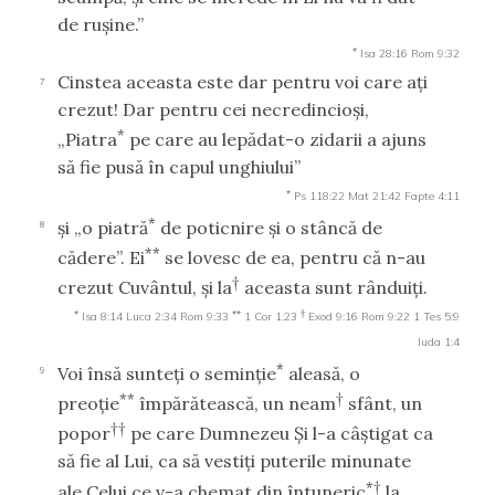
de ruşine.”
*
Isa 28:16
Rom 9:32
Cinstea aceasta este dar pentru voi care aţi
7
crezut! Dar pentru cei necredincioşi,
*
„Piatra
pe care au lepădat-o zidarii a ajuns
să fie pusă în capul unghiului”
*
Ps 118:22
Mat 21:42
Fapte 4:11
*
şi „o piatră
de poticnire şi o stâncă de
8
**
cădere”. Ei
se lovesc de ea, pentru că n-au
†
crezut Cuvântul, şi la
aceasta sunt rânduiţi.
*
**
†
Isa 8:14
Luca 2:34
Rom 9:33
1 Cor 1:23
Exod 9:16
Rom 9:22
1 Tes 5:9
Iuda 1:4
*
Voi însă sunteţi o seminţie
aleasă, o
9
**
†
preoţie
împărătească, un neam
sfânt, un
††
popor
pe care Dumnezeu Şi l-a câştigat ca
să fie al Lui, ca să vestiţi puterile minunate
*†
ale Celui ce v-a chemat din întuneric
la