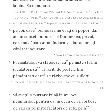
lumina Sa minunată;
*
**
†
Deut 10:15
1 Pet 1:2
Exod 19:5
Exod 19:6
Apoc 1:6
Apoc 5:10
Ioan 17:19
††
1 Cor 3:17
2 Tim 1:9
Deut 4:20
Deut 7:6
Deut 14:2
Deut 26:18
Deut 26:19
*†
Fapte 20:28
Efes 1:14
Tit 2:14
Fapte 26:18
Efes 5:8
Col 1:13
1 Tes 5:4
1 Tes 5:5
*
pe voi, care
odinioară nu eraţi un popor, dar
10
acum sunteţi poporul lui Dumnezeu; pe voi,
care nu căpătaserăţi îndurare, dar acum aţi
căpătat îndurare.
*
Osea 1:9
Osea 1:10
Osea 2:23
Rom 9:25
*
Preaiubiţilor, vă sfătuiesc, ca
pe nişte străini
11
**
şi călători, să
vă feriţi de poftele firii
†
pământeşti care
se războiesc cu sufletul.
*
**
†
1 Cron 29:15
Ps 39:12
Ps 119:19
Evr 11:13
1 Pet 1:17
Rom 13:14
Gal 5:16
Iac 4:1
*
Să aveţi
o purtare bună în mijlocul
12
neamurilor, pentru ca, în ceea ce vă vorbesc
**
de rău ca pe nişte făcători de rele, prin