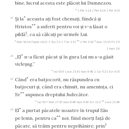
bine, lucrul acesta este plăcut lui Dumnezeu.
*
1 Pet 3:14
1 Pet 4:14
1 Pet 4:15
*
Şi la
aceasta aţi fost chemaţi, fiindcă şi
21
**
Hristos
a suferit pentru voi şi v-a lăsat o
†
pildă
, ca să călcaţi pe urmele Lui.
*
**
†
Mat 16:24
Fapte 14:22
1 Tes 3:3
2 Tim 3:12
1 Pet 3:18
Ioan 13:15
Fil 2:5
1 Ioan 2:6
*
„El
n-a făcut păcat şi în gura Lui nu s-a găsit
22
vicleşug.”
*
Isa 53:9
Luca 23:41
Ioan 8:46
2 Cor 5:21
Evr 4:15
*
Când
era batjocorit, nu răspundea cu
23
batjocuri şi, când era chinuit, nu ameninţa, ci
**
Se
supunea dreptului Judecător.
*
**
Isa 53:7
Mat 27:39
Ioan 8:48
Ioan 8:49
Evr 12:3
Luca 23:46
*
El
a purtat păcatele noastre în trupul Său
24
**
pe lemn, pentru ca
noi, fiind morţi faţă de
†
păcate, să trăim pentru neprihănire; prin