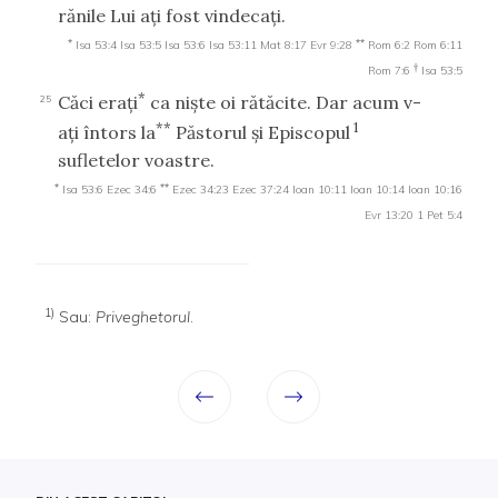
rănile Lui aţi fost vindecaţi.
*
**
Isa 53:4
Isa 53:5
Isa 53:6
Isa 53:11
Mat 8:17
Evr 9:28
Rom 6:2
Rom 6:11
†
Rom 7:6
Isa 53:5
*
Căci eraţi
ca nişte oi rătăcite. Dar acum v-
25
**
1
aţi întors la
Păstorul şi Episcopul
sufletelor voastre.
*
**
Isa 53:6
Ezec 34:6
Ezec 34:23
Ezec 37:24
Ioan 10:11
Ioan 10:14
Ioan 10:16
Evr 13:20
1 Pet 5:4
1)
Sau:
Priveghetorul
.