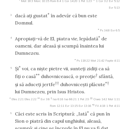
Mat 18:3
Marc 10:15
Rom 6:4
1 Cor 14:20
1 Pet 1:23
1 Cor 3:2
Evr 5:12
Evr 5:13
*
dacă aţi gustat
în adevăr că bun este
3
Domnul.
*
Ps 34:8
Evr 6:5
*
Apropiaţi-vă de El, piatra vie, lepădată
de
4
oameni, dar aleasă şi scumpă înaintea lui
Dumnezeu.
*
Ps 118:22
Mat 21:42
Fapte 4:11
*
Şi
voi, ca nişte pietre vii, sunteţi zidiţi ca să
5
**
†
fiţi o casă
duhovnicească, o preoţie
sfântă,
††
*†
şi să aduceţi jertfe
duhovniceşti plăcute
lui Dumnezeu, prin Isus Hristos.
*
**
†
††
Efes 2:21
Efes 2:22
Evr 3:6
Isa 61:6
Isa 66:21
1 Pet 2:9
Osea 14:2
Mal 1:11
*†
Rom 12:11
Evr 13:15
Evr 13:16
Fil 4:18
1 Pet 4:11
*
Căci este scris în Scriptură: „Iată
că pun în
6
Sion o piatră din capul unghiului, aleasă,
scumpă; şi cine se încrede în El nu va fi dat