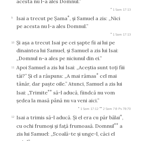
acesta nu l-a ales Domnul.”
*
1 Sam 17:13
*
Isai a trecut pe Şama
, şi Samuel a zis: „Nici
9
pe acesta nu l-a ales Domnul.”
*
1 Sam 17:13
Şi aşa a trecut Isai pe cei şapte fii ai lui pe
10
dinaintea lui Samuel, şi Samuel a zis lui Isai:
„Domnul n-a ales pe niciunul din ei.”
Apoi Samuel a zis lui Isai: „Aceştia sunt toţi fiii
11
*
tăi?” Şi el a răspuns: „A mai rămas
cel mai
tânăr, dar paşte oile.” Atunci, Samuel a zis lui
**
Isai: „Trimite
să-l aducă, fiindcă nu vom
şedea la masă până nu va veni aici.”
*
**
1 Sam 17:12
2 Sam 7:8
Ps 78:70
*
Isai a trimis să-l aducă. Şi el era cu păr bălai
,
12
**
cu ochi frumoşi şi faţă frumoasă. Domnul
a
zis lui Samuel: „Scoală-te şi unge-l, căci el