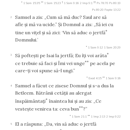
*
**
†
††
1 Sam 15:35
1 Sam 15:23
1 Sam 9:16
2 Imp 9:1
Ps 78:70
Ps 89:19
Ps 89:20
Fapte 13:22
Samuel a zis: „Cum să mă duc? Saul are să
2
afle şi mă va ucide.” Şi Domnul a zis: „Să iei cu
*
tine un viţel şi să zici: ‘Vin să aduc o jertfă
Domnului.’
*
1 Sam 9:12
1 Sam 20:29
*
Să pofteşti pe Isai la jertfă; Eu îţi voi arăta
3
**
ce trebuie să faci şi Îmi vei unge
pe acela pe
care-ţi voi spune să-l ungi.”
*
**
Exod 4:15
1 Sam 9:16
Samuel a făcut ce zisese Domnul şi s-a dus la
4
Betleem. Bătrânii cetăţii au alergat
*
înspăimântaţi
înaintea lui şi au zis: „Ce
**
vesteşte venirea ta: ceva bun
?”
*
**
1 Sam 21:1
1 Imp 2:13
2 Imp 9:22
El a răspuns: „Da, vin să aduc o jertfă
5