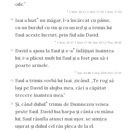
oile.”
*
1 Sam 16:11
1 Sam 17:15
1 Sam 17:34
*
Isai a luat
un măgar, l-a încărcat cu pâine,
20
cu un burduf cu vin şi cu un ied şi a trimis lui
Saul aceste lucruri, prin fiul său David.
*
1 Sam 10:27
1 Sam 17:18
Gen 43:11
Prov 18:16
*
David a ajuns la Saul şi s-a
înfăţişat înaintea
21
lui; i-a plăcut mult lui Saul şi a fost pus să-i
poarte armele.
*
Gen 41:46
1 Imp 10:8
Prov 22:29
Saul a trimis vorbă lui Isai, zicând: „Te rog să
22
laşi pe David în slujba mea, căci a căpătat
trecere înaintea mea.”
*
Şi, când duhul
trimis de Dumnezeu venea
23
peste Saul, David lua harpa şi cânta cu mâna
lui; Saul răsufla atunci mai uşor, se simţea
uşurat şi duhul cel rău pleca de la el.