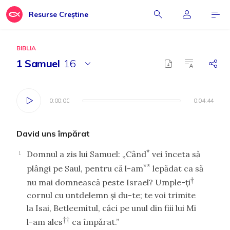
Resurse Creștine
BIBLIA
1 Samuel
16
0:00:00
0:00:00
0:04:44
0:04:44
David uns împărat
*
Domnul a zis lui Samuel: „Când
vei înceta să
1
**
plângi pe Saul, pentru că l-am
lepădat ca să
†
nu mai domnească peste Israel? Umple-ţi
cornul cu untdelemn şi du-te; te voi trimite
la Isai, Betleemitul, căci pe unul din fiii lui Mi
††
l-am ales
ca împărat.”