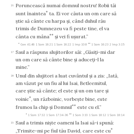
Poruncească numai domnul nostru! Robii tăi
16
*
sunt înaintea
ta. Ei vor căuta un om care să
ştie să cânte cu harpa şi, când duhul rău
trimis de Dumnezeu va fi peste tine, el va
**
cânta cu mâna
şi vei fi uşurat.”
*
**
Gen 41:46
1 Sam 16:21
1 Sam 16:22
1 Imp 10:8
1 Sam 16:23
2 Imp 3:15
Saul a răspuns slujitorilor săi: „Găsiţi-mi dar
17
un om care să cânte bine şi aduceţi-l la
mine.”
Unul din slujitori a luat cuvântul şi a zis: „Iată,
18
am văzut pe un fiu al lui Isai, Betleemitul,
care ştie să cânte; el este şi un om tare şi
*
voinic
, un războinic, vorbeşte bine, este
**
frumos la chip şi Domnul
este cu el.”
*
**
1 Sam 17:32
1 Sam 17:34-36
1 Sam 3:19
1 Sam 18:12
1 Sam 18:14
Saul a trimis nişte oameni la Isai să-i spună:
19
*
„Trimite-mi pe fiul tău David, care este cu