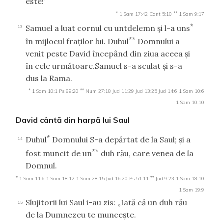
este!”
*
**
1 Sam 17:42
Cant 5:10
1 Sam 9:17
*
Samuel a luat cornul cu untdelemn şi l-a uns
13
**
în mijlocul fraţilor lui. Duhul
Domnului a
venit peste David începând din ziua aceea şi
în cele următoare.Samuel s-a sculat şi s-a
dus la Rama.
*
**
1 Sam 10:1
Ps 89:20
Num 27:18
Jud 11:29
Jud 13:25
Jud 14:6
1 Sam 10:6
1 Sam 10:10
David cântă din harpă lui Saul
*
Duhul
Domnului S-a depărtat de la Saul; şi a
14
**
fost muncit de un
duh rău, care venea de la
Domnul.
*
**
1 Sam 11:6
1 Sam 18:12
1 Sam 28:15
Jud 16:20
Ps 51:11
Jud 9:23
1 Sam 18:10
1 Sam 19:9
Slujitorii lui Saul i-au zis: „Iată că un duh rău
15
de la Dumnezeu te munceşte.