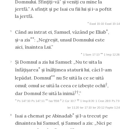
*
Domnului. Sfinţiţi-vă
şi veniţi cu mine la
jertfă.” A sfinţit şi pe Isai cu fiii lui şi i-a poftit
la jertfă.
*
Exod 19:10
Exod 19:14
*
Când au intrat ei, Samuel, văzând pe Eliab
,
6
**
şi-a zis
: „Negreşit, unsul Domnului este
aici, înaintea Lui.”
*
**
1 Sam 17:13
1 Imp 12:26
Şi Domnul a zis lui Samuel: „Nu te uita la
7
*
înfăţişarea
şi înălţimea staturii lui, căci l-am
**
lepădat. Domnul
nu Se uită la ce se uită
†
omul; omul se uită la ceea ce izbeşte ochii
,
††
dar Domnul Se uită la inimă
.”
*
**
†
††
Ps 147:10
Ps 147:11
Isa 55:8
2 Cor 10:7
1 Imp 8:39
1 Cron 28:9
Ps 7:9
Ier 11:20
Ier 17:10
Ier 20:12
Fapte 1:24
*
Isai a chemat pe Abinadab
şi l-a trecut pe
8
dinaintea lui Samuel, şi Samuel a zis: „Nici pe