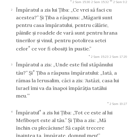
*
**
2 Sam 15:30
2 Sam 15:32
2 Sam 9:2
Împăratul a zis lui Ţiba: „Ce vrei să faci cu
2
acestea?” Şi Ţiba a răspuns: „Măgarii sunt
pentru casa împăratului, pentru călărie,
pâinile şi roadele de vară sunt pentru hrana
tinerilor şi vinul, pentru potolirea setei
*
celor
ce vor fi obosiţi în pustie.”
*
2 Sam 15:23
2 Sam 17:29
Împăratul a zis: „Unde este fiul stăpânului
3
*
tău?” Şi
Ţiba a răspuns împăratului: „Iată, a
rămas la Ierusalim, căci a zis: ‘Astăzi, casa lui
Israel îmi va da înapoi împărăţia tatălui
meu.’”
*
2 Sam 19:27
*
Împăratul
a zis lui Ţiba: „Tot ce este al lui
4
Mefiboşet este al tău.” Şi Ţiba a zis: „Mă
închin cu plecăciune! Să capăt trecere
înaintea ta, împărate, domnul meu!”