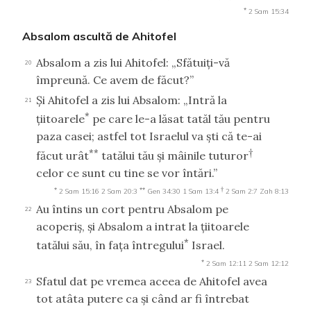
*
2 Sam 15:34
Absalom ascultă de Ahitofel
Absalom a zis lui Ahitofel: „Sfătuiţi-vă
20
împreună. Ce avem de făcut?”
Şi Ahitofel a zis lui Absalom: „Intră la
21
*
ţiitoarele
pe care le-a lăsat tatăl tău pentru
paza casei; astfel tot Israelul va şti că te-ai
**
†
făcut urât
tatălui tău şi mâinile tuturor
celor ce sunt cu tine se vor întări.”
*
**
†
2 Sam 15:16
2 Sam 20:3
Gen 34:30
1 Sam 13:4
2 Sam 2:7
Zah 8:13
Au întins un cort pentru Absalom pe
22
acoperiş, şi Absalom a intrat la ţiitoarele
*
tatălui său, în faţa întregului
Israel.
*
2 Sam 12:11
2 Sam 12:12
Sfatul dat pe vremea aceea de Ahitofel avea
23
tot atâta putere ca şi când ar fi întrebat