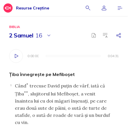
Resurse Creștine
BIBLIA
2 Samuel
16
0:00:00
0:00:00
0:04:31
0:04:31
Ţiba înnegreşte pe Mefiboşet
*
Când
trecuse David puţin de vârf, iată că
1
**
Ţiba
, slujitorul lui Mefiboşet, a venit
înaintea lui cu doi măgari înşeuaţi, pe care
erau două sute de pâini, o sută de turte de
stafide, o sută de roade de vară şi un burduf
cu vin.