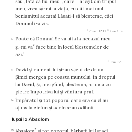
săi: „Iată că fiul meu
, care
a ieşit din trupul
meu, vrea să-mi ia viaţa, cu cât mai mult
beniamitul acesta! Lăsaţi-l să blesteme, căci
Domnul i-a zis.
*
**
2 Sam 12:11
Gen 15:4
Poate că Domnul Se va uita la necazul meu
12
*
şi-mi va
face bine în locul blestemelor de
azi.”
*
Rom 8:28
David şi oamenii lui şi-au văzut de drum.
13
Şimei mergea pe coasta muntelui, în dreptul
lui David, şi, mergând, blestema, arunca cu
pietre împotriva lui şi vântura praf.
Împăratul şi tot poporul care era cu el au
14
ajuns la Aiefim şi acolo s-au odihnit.
Huşai la Absalom
*
Absalom
şi tot poporul, bărbaţii lui Israel,
15