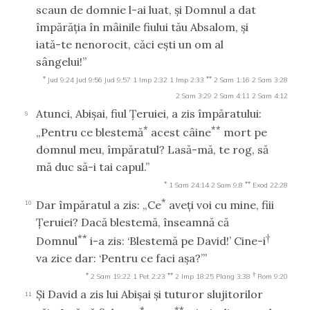
scaun de domnie l-ai luat, şi Domnul a dat
împărăţia în mâinile fiului tău Absalom, şi
iată-te nenorocit, căci eşti un om al
sângelui!”
*
**
Jud 9:24
Jud 9:56
Jud 9:57
1 Imp 2:32
1 Imp 2:33
2 Sam 1:16
2 Sam 3:28
2 Sam 3:29
2 Sam 4:11
2 Sam 4:12
Atunci, Abişai, fiul Ţeruiei, a zis împăratului:
9
*
**
„Pentru ce blestemă
acest câine
mort pe
domnul meu, împăratul? Lasă-mă, te rog, să
mă duc să-i tai capul.”
*
**
1 Sam 24:14
2 Sam 9:8
Exod 22:28
*
Dar împăratul a zis: „Ce
aveţi voi cu mine, fiii
10
Ţeruiei? Dacă blestemă, înseamnă că
**
†
Domnul
i-a zis: ‘Blestemă pe David!’ Cine-i
va zice dar: ‘Pentru ce faci aşa?’”
*
**
†
2 Sam 19:22
1 Pet 2:23
2 Imp 18:25
Plang 3:38
Rom 9:20
Şi David a zis lui Abişai şi tuturor slujitorilor
11
*
**