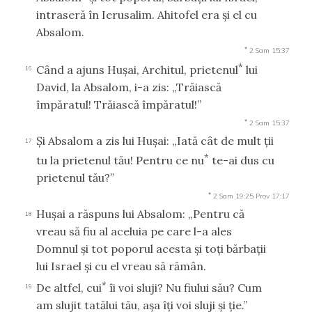
intraseră în Ierusalim. Ahitofel era şi el cu
Absalom.
*
2 Sam 15:37
*
Când a ajuns Huşai, Architul, prietenul
lui
16
David, la Absalom, i-a zis: „Trăiască
împăratul! Trăiască împăratul!”
*
2 Sam 15:37
Şi Absalom a zis lui Huşai: „Iată cât de mult ţii
17
*
tu la prietenul tău! Pentru ce nu
te-ai dus cu
prietenul tău?”
*
2 Sam 19:25
Prov 17:17
Huşai a răspuns lui Absalom: „Pentru că
18
vreau să fiu al aceluia pe care l-a ales
Domnul şi tot poporul acesta şi toţi bărbaţii
lui Israel şi cu el vreau să rămân.
*
De altfel, cui
îi voi sluji? Nu fiului său? Cum
19
am slujit tatălui tău, aşa îţi voi sluji şi ţie.”