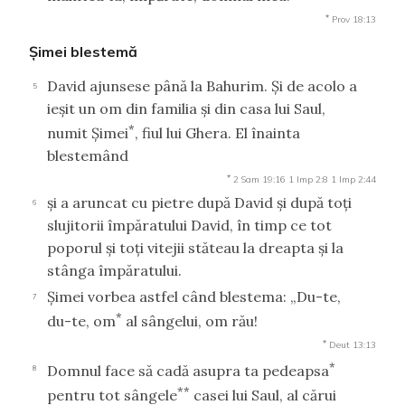
*
Prov 18:13
Şimei blestemă
David ajunsese până la Bahurim. Şi de acolo a
5
ieşit un om din familia şi din casa lui Saul,
*
numit Şimei
, fiul lui Ghera. El înainta
blestemând
*
2 Sam 19:16
1 Imp 2:8
1 Imp 2:44
şi a aruncat cu pietre după David şi după toţi
6
slujitorii împăratului David, în timp ce tot
poporul şi toţi vitejii stăteau la dreapta şi la
stânga împăratului.
Şimei vorbea astfel când blestema: „Du-te,
7
*
du-te, om
al sângelui, om rău!
*
Deut 13:13
*
Domnul face să cadă asupra ta pedeapsa
8
**
pentru tot sângele
casei lui Saul, al cărui