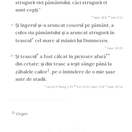
strugurii viei pământului, căci strugurii ei
sunt copţi.”
*
**
Apoc 16:8
Ioel 3:13
Şi îngerul şi-a aruncat cosorul pe pământ, a
19
cules via pământului şi a aruncat strugurii în
*
teascul
cel mare al mâniei lui Dumnezeu.
*
Apoc 19:15
*
**
Şi teascul
a fost călcat în picioare afară
20
din cetate; şi din teasc a ieşit sânge până la
†
zăbalele cailor
, pe o întindere de o mie şase
sute de stadii.
*
**
†
Isa 63:3
Plang 1:15
Evr 13:12
Apoc 11:8
Apoc 19:14
1)
Virgini
.