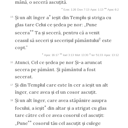
mână, o seceră ascuţită.
*
**
Ezec 1:26
Dan 7:13
Apoc 1:13
Apoc 6:2
*
Şi un alt înger a
ieşit din Templu şi striga cu
15
glas tare Celui ce şedea pe nor: „Pune
**
secera
Ta şi seceră, pentru că a venit
†
ceasul să seceri şi secerişul pământului
este
copt.”
*
**
†
Apoc 16:17
Ioel 3:13
Mat 13:39
Ier 51:33
Apoc 13:12
Atunci, Cel ce şedea pe nor Şi-a aruncat
16
secera pe pământ. Şi pământul a fost
secerat.
Şi din Templul care este în cer a ieşit un alt
17
înger, care avea şi el un cosor ascuţit.
Şi un alt înger, care avea stăpânire asupra
18
*
focului, a ieşit
din altar şi a strigat cu glas
tare către cel ce avea cosorul cel ascuţit:
**
„Pune
cosorul tău cel ascuţit şi culege