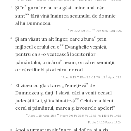
*
Şi în
gura lor nu s-a găsit minciună, căci
5
**
sunt
fără vină înaintea scaunului de domnie
al lui Dumnezeu.
*
**
Ps 32:2
Tef 3:13
Efes 5:26
Iuda 1:24
*
Şi am văzut un alt înger, care zbura
prin
6
**
mijlocul cerului cu o
Evanghelie veşnică,
pentru ca s-o vestească locuitorilor
†
pământului, oricărui
neam, oricărei seminţii,
oricărei limbi şi oricărui norod.
*
**
†
Apoc 8:13
Efes 3:3-11
Tit 1:2
Apoc 13:7
*
El zicea cu glas tare: „Temeţi-vă
de
7
Dumnezeu şi daţi-I slavă, căci a venit ceasul
**
judecăţii Lui, şi închinaţi-vă
Celui ce a făcut
cerul şi pământul, marea şi izvoarele apelor!”
*
**
Apoc 1:18
Apoc 15:4
Neem 9:6
Ps 33:6
Ps 124:8
Ps 146:5
Ps 146:6
Fapte 14:15
Fapte 17:24
Apoi a urmat un alt înger, al doilea, şi a zis:
8