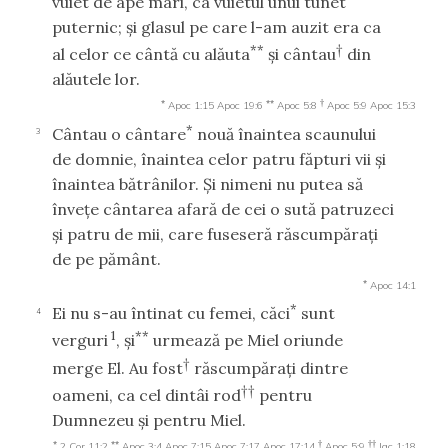
vuiet de ape mari, ca vuietul unui tunet
puternic; şi glasul pe care l-am auzit era ca
**
†
al celor ce cântă cu alăuta
şi cântau
din
alăutele lor.
*
**
†
Apoc 1:15
Apoc 19:6
Apoc 5:8
Apoc 5:9
Apoc 15:3
*
Cântau o cântare
nouă înaintea scaunului
3
de domnie, înaintea celor patru făpturi vii şi
înaintea bătrânilor. Şi nimeni nu putea să
înveţe cântarea afară de cei o sută patruzeci
şi patru de mii, care fuseseră răscumpăraţi
de pe pământ.
*
Apoc 14:1
*
Ei nu s-au întinat cu femei, căci
sunt
4
1
**
verguri
, şi
urmează pe Miel oriunde
†
merge El. Au fost
răscumpăraţi dintre
††
oameni, ca cel dintâi rod
pentru
Dumnezeu şi pentru Miel.
*
**
†
††
2 Cor 11:2
Apoc 3:4
Apoc 7:15
Apoc 7:17
Apoc 17:14
Apoc 5:9
Iac 1:18