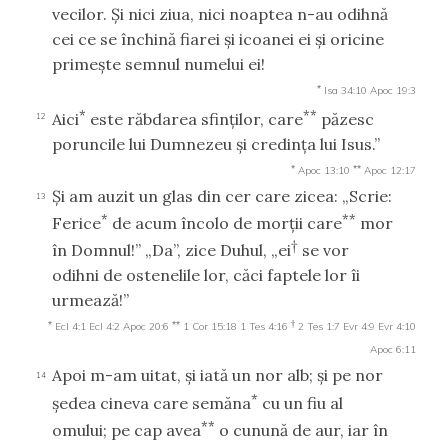
vecilor. Şi nici ziua, nici noaptea n-au odihnă
cei ce se închină fiarei şi icoanei ei şi oricine
primeşte semnul numelui ei!
*
Isa 34:10
Apoc 19:3
*
**
Aici
este răbdarea sfinţilor, care
păzesc
12
poruncile lui Dumnezeu şi credinţa lui Isus.”
*
**
Apoc 13:10
Apoc 12:17
Şi am auzit un glas din cer care zicea: „Scrie:
13
*
**
Ferice
de acum încolo de morţii care
mor
†
în Domnul!” „Da”, zice Duhul, „ei
se vor
odihni de ostenelile lor, căci faptele lor îi
urmează!”
*
**
†
Ecl 4:1
Ecl 4:2
Apoc 20:6
1 Cor 15:18
1 Tes 4:16
2 Tes 1:7
Evr 4:9
Evr 4:10
Apoc 6:11
Apoi m-am uitat, şi iată un nor alb; şi pe nor
14
*
şedea cineva care semăna
cu un fiu al
**
omului; pe cap avea
o cunună de aur, iar în