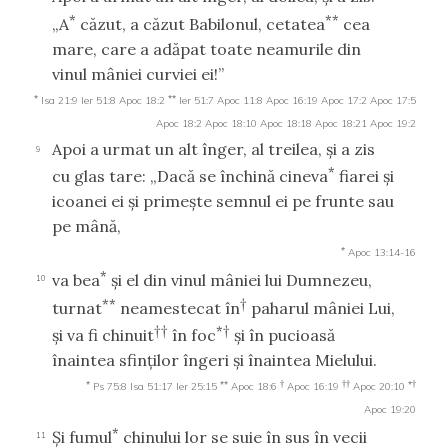
*
**
„A
căzut, a căzut Babilonul, cetatea
cea
mare, care a adăpat toate neamurile din
vinul mâniei curviei ei!”
*
**
Isa 21:9
Ier 51:8
Apoc 18:2
Ier 51:7
Apoc 11:8
Apoc 16:19
Apoc 17:2
Apoc 17:5
Apoc 18:2
Apoc 18:10
Apoc 18:18
Apoc 18:21
Apoc 19:2
Apoi a urmat un alt înger, al treilea, şi a zis
9
*
cu glas tare: „Dacă se închină cineva
fiarei şi
icoanei ei şi primeşte semnul ei pe frunte sau
pe mână,
*
Apoc 13:14-16
*
va bea
şi el din vinul mâniei lui Dumnezeu,
10
**
†
turnat
neamestecat în
paharul mâniei Lui,
††
*†
şi va fi chinuit
în foc
şi în pucioasă
înaintea sfinţilor îngeri şi înaintea Mielului.
*
**
†
††
*†
Ps 75:8
Isa 51:17
Ier 25:15
Apoc 18:6
Apoc 16:19
Apoc 20:10
Apoc 19:20
*
Şi fumul
chinului lor se suie în sus în vecii
11