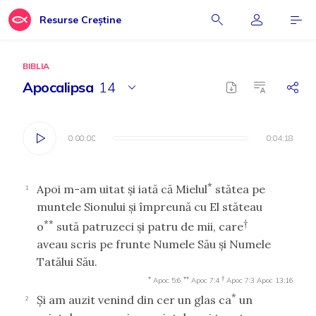
Resurse Creștine
BIBLIA
Apocalipsa
14
0:00:00
0:00:00
0:04:18
0:04:18
*
Apoi m-am uitat şi iată că Mielul
stătea pe
1
muntele Sionului şi împreună cu El stăteau
**
†
o
sută patruzeci şi patru de mii, care
aveau scris pe frunte Numele Său şi Numele
Tatălui Său.
*
**
†
Apoc 5:6
Apoc 7:4
Apoc 7:3
Apoc 13:16
*
Şi am auzit venind din cer un glas ca
un
2