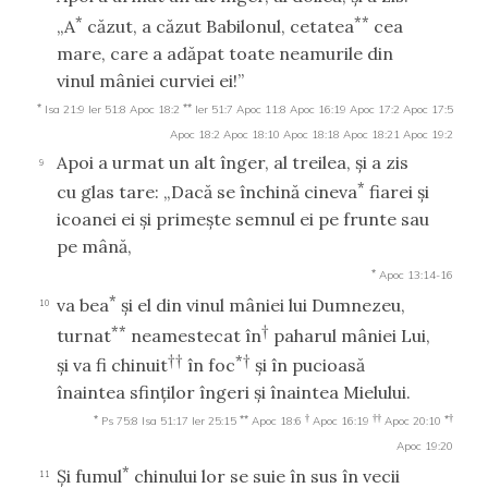
*
**
„A
căzut, a căzut Babilonul, cetatea
cea
mare, care a adăpat toate neamurile din
vinul mâniei curviei ei!”
*
**
Isa 21:9
Ier 51:8
Apoc 18:2
Ier 51:7
Apoc 11:8
Apoc 16:19
Apoc 17:2
Apoc 17:5
Apoc 18:2
Apoc 18:10
Apoc 18:18
Apoc 18:21
Apoc 19:2
Apoi a urmat un alt înger, al treilea, şi a zis
9
*
cu glas tare: „Dacă se închină cineva
fiarei şi
icoanei ei şi primeşte semnul ei pe frunte sau
pe mână,
*
Apoc 13:14-16
*
va bea
şi el din vinul mâniei lui Dumnezeu,
10
**
†
turnat
neamestecat în
paharul mâniei Lui,
††
*†
şi va fi chinuit
în foc
şi în pucioasă
înaintea sfinţilor îngeri şi înaintea Mielului.
*
**
†
††
*†
Ps 75:8
Isa 51:17
Ier 25:15
Apoc 18:6
Apoc 16:19
Apoc 20:10
Apoc 19:20
*
Şi fumul
chinului lor se suie în sus în vecii
11