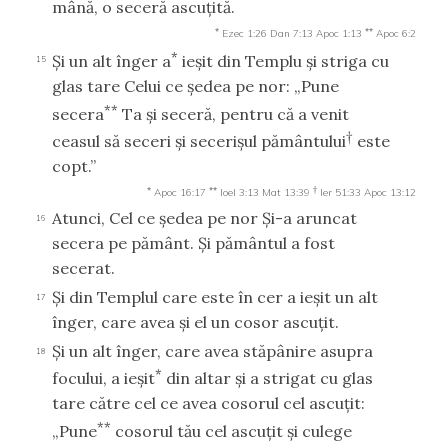
mână, o seceră ascuţită.
*
**
Ezec 1:26
Dan 7:13
Apoc 1:13
Apoc 6:2
*
Şi un alt înger a
ieşit din Templu şi striga cu
15
glas tare Celui ce şedea pe nor: „Pune
**
secera
Ta şi seceră, pentru că a venit
†
ceasul să seceri şi secerişul pământului
este
copt.”
*
**
†
Apoc 16:17
Ioel 3:13
Mat 13:39
Ier 51:33
Apoc 13:12
Atunci, Cel ce şedea pe nor Şi-a aruncat
16
secera pe pământ. Şi pământul a fost
secerat.
Şi din Templul care este în cer a ieşit un alt
17
înger, care avea şi el un cosor ascuţit.
Şi un alt înger, care avea stăpânire asupra
18
*
focului, a ieşit
din altar şi a strigat cu glas
tare către cel ce avea cosorul cel ascuţit:
**
„Pune
cosorul tău cel ascuţit şi culege