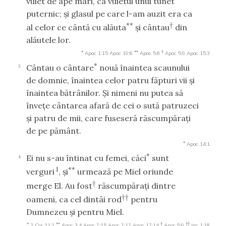
vuiet de ape mari, ca vuietul unui tunet
puternic; şi glasul pe care l-am auzit era ca
**
†
al celor ce cântă cu alăuta
şi cântau
din
alăutele lor.
*
**
†
Apoc 1:15
Apoc 19:6
Apoc 5:8
Apoc 5:9
Apoc 15:3
*
Cântau o cântare
nouă înaintea scaunului
3
de domnie, înaintea celor patru făpturi vii şi
înaintea bătrânilor. Şi nimeni nu putea să
înveţe cântarea afară de cei o sută patruzeci
şi patru de mii, care fuseseră răscumpăraţi
de pe pământ.
*
Apoc 14:1
*
Ei nu s-au întinat cu femei, căci
sunt
4
1
**
verguri
, şi
urmează pe Miel oriunde
†
merge El. Au fost
răscumpăraţi dintre
††
oameni, ca cel dintâi rod
pentru
Dumnezeu şi pentru Miel.
*
**
†
††
2 Cor 11:2
Apoc 3:4
Apoc 7:15
Apoc 7:17
Apoc 17:14
Apoc 5:9
Iac 1:18