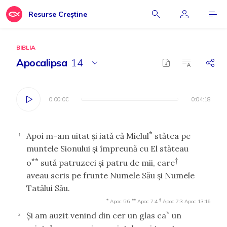
Resurse Creștine
BIBLIA
Apocalipsa
14
0:00:00
0:00:00
0:04:18
0:04:18
*
Apoi m-am uitat şi iată că Mielul
stătea pe
1
muntele Sionului şi împreună cu El stăteau
**
†
o
sută patruzeci şi patru de mii, care
aveau scris pe frunte Numele Său şi Numele
Tatălui Său.
*
**
†
Apoc 5:6
Apoc 7:4
Apoc 7:3
Apoc 13:16
*
Şi am auzit venind din cer un glas ca
un
2