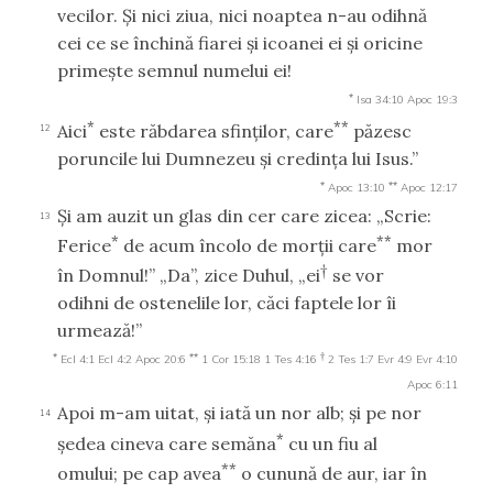
vecilor. Şi nici ziua, nici noaptea n-au odihnă
cei ce se închină fiarei şi icoanei ei şi oricine
primeşte semnul numelui ei!
*
Isa 34:10
Apoc 19:3
*
**
Aici
este răbdarea sfinţilor, care
păzesc
12
poruncile lui Dumnezeu şi credinţa lui Isus.”
*
**
Apoc 13:10
Apoc 12:17
Şi am auzit un glas din cer care zicea: „Scrie:
13
*
**
Ferice
de acum încolo de morţii care
mor
†
în Domnul!” „Da”, zice Duhul, „ei
se vor
odihni de ostenelile lor, căci faptele lor îi
urmează!”
*
**
†
Ecl 4:1
Ecl 4:2
Apoc 20:6
1 Cor 15:18
1 Tes 4:16
2 Tes 1:7
Evr 4:9
Evr 4:10
Apoc 6:11
Apoi m-am uitat, şi iată un nor alb; şi pe nor
14
*
şedea cineva care semăna
cu un fiu al
**
omului; pe cap avea
o cunună de aur, iar în