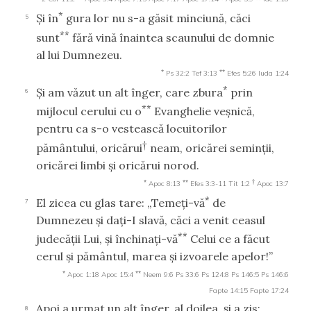
*
Şi în
gura lor nu s-a găsit minciună, căci
5
**
sunt
fără vină înaintea scaunului de domnie
al lui Dumnezeu.
*
**
Ps 32:2
Tef 3:13
Efes 5:26
Iuda 1:24
*
Şi am văzut un alt înger, care zbura
prin
6
**
mijlocul cerului cu o
Evanghelie veşnică,
pentru ca s-o vestească locuitorilor
†
pământului, oricărui
neam, oricărei seminţii,
oricărei limbi şi oricărui norod.
*
**
†
Apoc 8:13
Efes 3:3-11
Tit 1:2
Apoc 13:7
*
El zicea cu glas tare: „Temeţi-vă
de
7
Dumnezeu şi daţi-I slavă, căci a venit ceasul
**
judecăţii Lui, şi închinaţi-vă
Celui ce a făcut
cerul şi pământul, marea şi izvoarele apelor!”
*
**
Apoc 1:18
Apoc 15:4
Neem 9:6
Ps 33:6
Ps 124:8
Ps 146:5
Ps 146:6
Fapte 14:15
Fapte 17:24
Apoi a urmat un alt înger, al doilea, şi a zis:
8