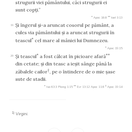
strugurii viei pământului, căci strugurii ei
sunt copţi.”
*
**
Apoc 16:8
Ioel 3:13
Şi îngerul şi-a aruncat cosorul pe pământ, a
19
cules via pământului şi a aruncat strugurii în
*
teascul
cel mare al mâniei lui Dumnezeu.
*
Apoc 19:15
*
**
Şi teascul
a fost călcat în picioare afară
20
din cetate; şi din teasc a ieşit sânge până la
†
zăbalele cailor
, pe o întindere de o mie şase
sute de stadii.
*
**
†
Isa 63:3
Plang 1:15
Evr 13:12
Apoc 11:8
Apoc 19:14
1)
Virgini
.