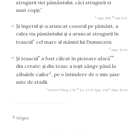
strugurii viei pământului, căci strugurii ei
sunt copţi.”
*
**
Apoc 16:8
Ioel 3:13
Şi îngerul şi-a aruncat cosorul pe pământ, a
19
cules via pământului şi a aruncat strugurii în
*
teascul
cel mare al mâniei lui Dumnezeu.
*
Apoc 19:15
*
**
Şi teascul
a fost călcat în picioare afară
20
din cetate; şi din teasc a ieşit sânge până la
†
zăbalele cailor
, pe o întindere de o mie şase
sute de stadii.
*
**
†
Isa 63:3
Plang 1:15
Evr 13:12
Apoc 11:8
Apoc 19:14
1)
Virgini
.