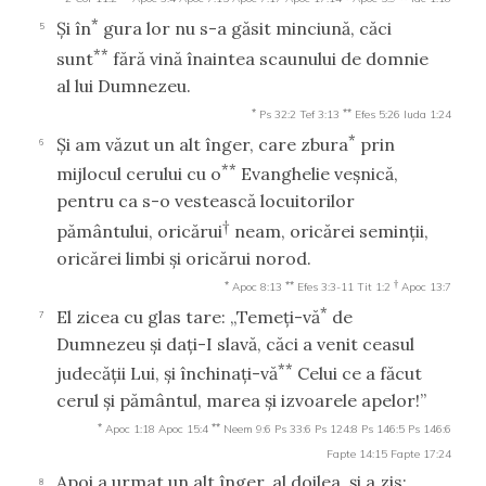
*
Şi în
gura lor nu s-a găsit minciună, căci
5
**
sunt
fără vină înaintea scaunului de domnie
al lui Dumnezeu.
*
**
Ps 32:2
Tef 3:13
Efes 5:26
Iuda 1:24
*
Şi am văzut un alt înger, care zbura
prin
6
**
mijlocul cerului cu o
Evanghelie veşnică,
pentru ca s-o vestească locuitorilor
†
pământului, oricărui
neam, oricărei seminţii,
oricărei limbi şi oricărui norod.
*
**
†
Apoc 8:13
Efes 3:3-11
Tit 1:2
Apoc 13:7
*
El zicea cu glas tare: „Temeţi-vă
de
7
Dumnezeu şi daţi-I slavă, căci a venit ceasul
**
judecăţii Lui, şi închinaţi-vă
Celui ce a făcut
cerul şi pământul, marea şi izvoarele apelor!”
*
**
Apoc 1:18
Apoc 15:4
Neem 9:6
Ps 33:6
Ps 124:8
Ps 146:5
Ps 146:6
Fapte 14:15
Fapte 17:24
Apoi a urmat un alt înger, al doilea, şi a zis:
8