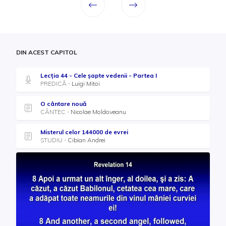
DIN ACEST CAPITOL
Lecția 44 - Cele șapte vedenii - Partea I
PREDICĂ
Luigi Mitoi
O cântare nouă
CÂNTEC
Nicolae Moldoveanu
Misterul celor 144000 de evrei
STUDIU
Cibian Andrei