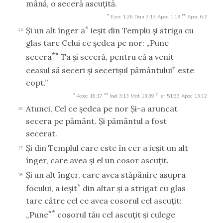
mână, o seceră ascuţită.
*
**
Ezec 1:26
Dan 7:13
Apoc 1:13
Apoc 6:2
*
Şi un alt înger a
ieşit din Templu şi striga cu
15
glas tare Celui ce şedea pe nor: „Pune
**
secera
Ta şi seceră, pentru că a venit
†
ceasul să seceri şi secerişul pământului
este
copt.”
*
**
†
Apoc 16:17
Ioel 3:13
Mat 13:39
Ier 51:33
Apoc 13:12
Atunci, Cel ce şedea pe nor Şi-a aruncat
16
secera pe pământ. Şi pământul a fost
secerat.
Şi din Templul care este în cer a ieşit un alt
17
înger, care avea şi el un cosor ascuţit.
Şi un alt înger, care avea stăpânire asupra
18
*
focului, a ieşit
din altar şi a strigat cu glas
tare către cel ce avea cosorul cel ascuţit:
**
„Pune
cosorul tău cel ascuţit şi culege