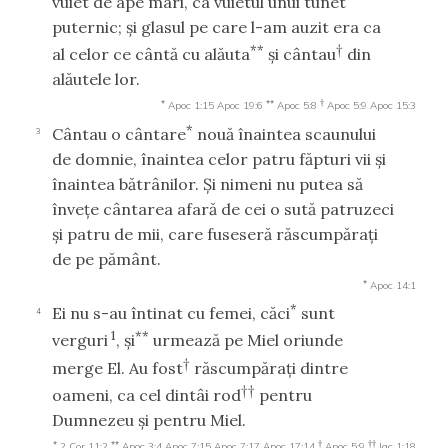
vuiet de ape mari, ca vuietul unui tunet
puternic; şi glasul pe care l-am auzit era ca
**
†
al celor ce cântă cu alăuta
şi cântau
din
alăutele lor.
*
**
†
Apoc 1:15
Apoc 19:6
Apoc 5:8
Apoc 5:9
Apoc 15:3
*
Cântau o cântare
nouă înaintea scaunului
3
de domnie, înaintea celor patru făpturi vii şi
înaintea bătrânilor. Şi nimeni nu putea să
înveţe cântarea afară de cei o sută patruzeci
şi patru de mii, care fuseseră răscumpăraţi
de pe pământ.
*
Apoc 14:1
*
Ei nu s-au întinat cu femei, căci
sunt
4
1
**
verguri
, şi
urmează pe Miel oriunde
†
merge El. Au fost
răscumpăraţi dintre
††
oameni, ca cel dintâi rod
pentru
Dumnezeu şi pentru Miel.
*
**
†
††
2 Cor 11:2
Apoc 3:4
Apoc 7:15
Apoc 7:17
Apoc 17:14
Apoc 5:9
Iac 1:18