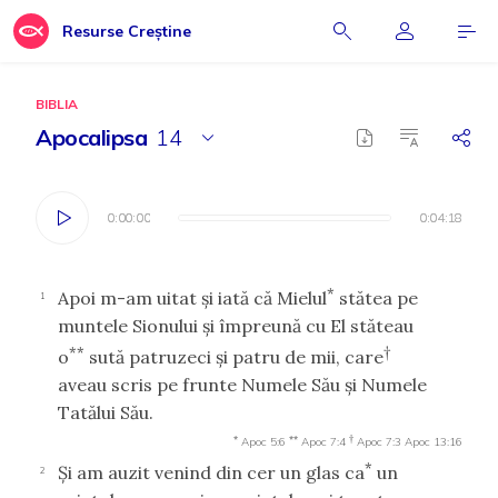
Resurse Creștine
BIBLIA
Apocalipsa
14
0:00:00
0:00:00
0:04:18
0:04:18
*
Apoi m-am uitat şi iată că Mielul
stătea pe
1
muntele Sionului şi împreună cu El stăteau
**
†
o
sută patruzeci şi patru de mii, care
aveau scris pe frunte Numele Său şi Numele
Tatălui Său.
*
**
†
Apoc 5:6
Apoc 7:4
Apoc 7:3
Apoc 13:16
*
Şi am auzit venind din cer un glas ca
un
2