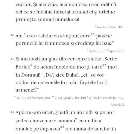
vecilor. Şi nici ziua, nici noaptea n-au odihnă
cei ce se închină fiarei şi icoanei ei şi oricine
primeşte semnul numelui ei!
*
Isa 34:10
Apoc 19:3
*
**
Aici
este răbdarea sfinţilor, care
păzesc
12
poruncile lui Dumnezeu şi credinţa lui Isus.”
*
**
Apoc 13:10
Apoc 12:17
Şi am auzit un glas din cer care zicea: „Scrie:
13
*
**
Ferice
de acum încolo de morţii care
mor
†
în Domnul!” „Da”, zice Duhul, „ei
se vor
odihni de ostenelile lor, căci faptele lor îi
urmează!”
*
**
†
Ecl 4:1
Ecl 4:2
Apoc 20:6
1 Cor 15:18
1 Tes 4:16
2 Tes 1:7
Evr 4:9
Evr 4:10
Apoc 6:11
Apoi m-am uitat, şi iată un nor alb; şi pe nor
14
*
şedea cineva care semăna
cu un fiu al
**
omului; pe cap avea
o cunună de aur, iar în