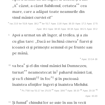
*
**
„A
căzut, a căzut Babilonul, cetatea
cea
mare, care a adăpat toate neamurile din
vinul mâniei curviei ei!”
*
**
Isa 21:9
Ier 51:8
Apoc 18:2
Ier 51:7
Apoc 11:8
Apoc 16:19
Apoc 17:2
Apoc 17:5
Apoc 18:2
Apoc 18:10
Apoc 18:18
Apoc 18:21
Apoc 19:2
Apoi a urmat un alt înger, al treilea, şi a zis
9
*
cu glas tare: „Dacă se închină cineva
fiarei şi
icoanei ei şi primeşte semnul ei pe frunte sau
pe mână,
*
Apoc 13:14-16
*
va bea
şi el din vinul mâniei lui Dumnezeu,
10
**
†
turnat
neamestecat în
paharul mâniei Lui,
††
*†
şi va fi chinuit
în foc
şi în pucioasă
înaintea sfinţilor îngeri şi înaintea Mielului.
*
**
†
††
*†
Ps 75:8
Isa 51:17
Ier 25:15
Apoc 18:6
Apoc 16:19
Apoc 20:10
Apoc 19:20
*
Şi fumul
chinului lor se suie în sus în vecii
11