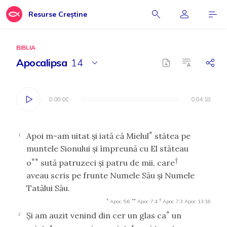
Resurse Creștine
BIBLIA
Apocalipsa
14
0:00:00
0:00:00
0:04:18
0:04:18
*
Apoi m-am uitat şi iată că Mielul
stătea pe
1
muntele Sionului şi împreună cu El stăteau
**
†
o
sută patruzeci şi patru de mii, care
aveau scris pe frunte Numele Său şi Numele
Tatălui Său.
*
**
†
Apoc 5:6
Apoc 7:4
Apoc 7:3
Apoc 13:16
*
Şi am auzit venind din cer un glas ca
un
2