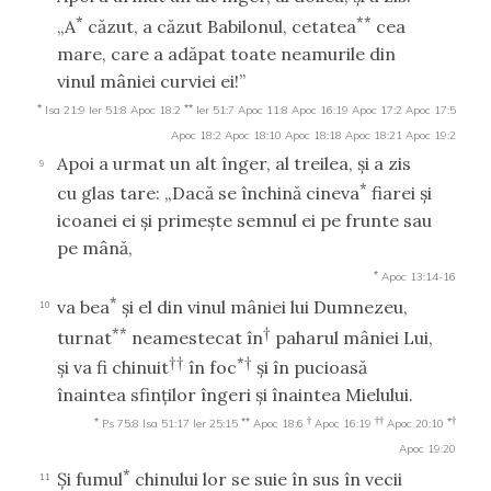
*
**
„A
căzut, a căzut Babilonul, cetatea
cea
mare, care a adăpat toate neamurile din
vinul mâniei curviei ei!”
*
**
Isa 21:9
Ier 51:8
Apoc 18:2
Ier 51:7
Apoc 11:8
Apoc 16:19
Apoc 17:2
Apoc 17:5
Apoc 18:2
Apoc 18:10
Apoc 18:18
Apoc 18:21
Apoc 19:2
Apoi a urmat un alt înger, al treilea, şi a zis
9
*
cu glas tare: „Dacă se închină cineva
fiarei şi
icoanei ei şi primeşte semnul ei pe frunte sau
pe mână,
*
Apoc 13:14-16
*
va bea
şi el din vinul mâniei lui Dumnezeu,
10
**
†
turnat
neamestecat în
paharul mâniei Lui,
††
*†
şi va fi chinuit
în foc
şi în pucioasă
înaintea sfinţilor îngeri şi înaintea Mielului.
*
**
†
††
*†
Ps 75:8
Isa 51:17
Ier 25:15
Apoc 18:6
Apoc 16:19
Apoc 20:10
Apoc 19:20
*
Şi fumul
chinului lor se suie în sus în vecii
11