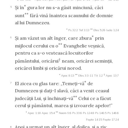
*
Şi în
gura lor nu s-a găsit minciună, căci
5
**
sunt
fără vină înaintea scaunului de domnie
al lui Dumnezeu.
*
**
Ps 32:2
Tef 3:13
Efes 5:26
Iuda 1:24
*
Şi am văzut un alt înger, care zbura
prin
6
**
mijlocul cerului cu o
Evanghelie veşnică,
pentru ca s-o vestească locuitorilor
†
pământului, oricărui
neam, oricărei seminţii,
oricărei limbi şi oricărui norod.
*
**
†
Apoc 8:13
Efes 3:3-11
Tit 1:2
Apoc 13:7
*
El zicea cu glas tare: „Temeţi-vă
de
7
Dumnezeu şi daţi-I slavă, căci a venit ceasul
**
judecăţii Lui, şi închinaţi-vă
Celui ce a făcut
cerul şi pământul, marea şi izvoarele apelor!”
*
**
Apoc 1:18
Apoc 15:4
Neem 9:6
Ps 33:6
Ps 124:8
Ps 146:5
Ps 146:6
Fapte 14:15
Fapte 17:24
Apoi a urmat un alt înger, al doilea, şi a zis:
8