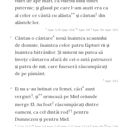
vuiet de ape mari, ca vuietul unui tunet
puternic; şi glasul pe care l-am auzit era ca
**
†
al celor ce cântă cu alăuta
şi cântau
din
alăutele lor.
*
**
†
Apoc 1:15
Apoc 19:6
Apoc 5:8
Apoc 5:9
Apoc 15:3
*
Cântau o cântare
nouă înaintea scaunului
3
de domnie, înaintea celor patru făpturi vii şi
înaintea bătrânilor. Şi nimeni nu putea să
înveţe cântarea afară de cei o sută patruzeci
şi patru de mii, care fuseseră răscumpăraţi
de pe pământ.
*
Apoc 14:1
*
Ei nu s-au întinat cu femei, căci
sunt
4
1
**
verguri
, şi
urmează pe Miel oriunde
†
merge El. Au fost
răscumpăraţi dintre
††
oameni, ca cel dintâi rod
pentru
Dumnezeu şi pentru Miel.
*
**
†
††
2 Cor 11:2
Apoc 3:4
Apoc 7:15
Apoc 7:17
Apoc 17:14
Apoc 5:9
Iac 1:18