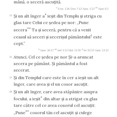
mână, o seceră ascuţită.
*
**
Ezec 1:26
Dan 7:13
Apoc 1:13
Apoc 6:2
*
Şi un alt înger a
ieşit din Templu şi striga cu
15
glas tare Celui ce şedea pe nor: „Pune
**
secera
Ta şi seceră, pentru că a venit
†
ceasul să seceri şi secerişul pământului
este
copt.”
*
**
†
Apoc 16:17
Ioel 3:13
Mat 13:39
Ier 51:33
Apoc 13:12
Atunci, Cel ce şedea pe nor Şi-a aruncat
16
secera pe pământ. Şi pământul a fost
secerat.
Şi din Templul care este în cer a ieşit un alt
17
înger, care avea şi el un cosor ascuţit.
Şi un alt înger, care avea stăpânire asupra
18
*
focului, a ieşit
din altar şi a strigat cu glas
tare către cel ce avea cosorul cel ascuţit:
**
„Pune
cosorul tău cel ascuţit şi culege