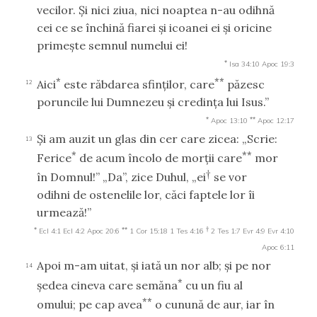
vecilor. Şi nici ziua, nici noaptea n-au odihnă
cei ce se închină fiarei şi icoanei ei şi oricine
primeşte semnul numelui ei!
*
Isa 34:10
Apoc 19:3
*
**
Aici
este răbdarea sfinţilor, care
păzesc
12
poruncile lui Dumnezeu şi credinţa lui Isus.”
*
**
Apoc 13:10
Apoc 12:17
Şi am auzit un glas din cer care zicea: „Scrie:
13
*
**
Ferice
de acum încolo de morţii care
mor
†
în Domnul!” „Da”, zice Duhul, „ei
se vor
odihni de ostenelile lor, căci faptele lor îi
urmează!”
*
**
†
Ecl 4:1
Ecl 4:2
Apoc 20:6
1 Cor 15:18
1 Tes 4:16
2 Tes 1:7
Evr 4:9
Evr 4:10
Apoc 6:11
Apoi m-am uitat, şi iată un nor alb; şi pe nor
14
*
şedea cineva care semăna
cu un fiu al
**
omului; pe cap avea
o cunună de aur, iar în