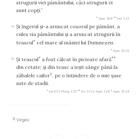
strugurii viei pământului, căci strugurii ei
sunt copţi.”
*
**
Apoc 16:8
Ioel 3:13
Şi îngerul şi-a aruncat cosorul pe pământ, a
19
cules via pământului şi a aruncat strugurii în
*
teascul
cel mare al mâniei lui Dumnezeu.
*
Apoc 19:15
*
**
Şi teascul
a fost călcat în picioare afară
20
din cetate; şi din teasc a ieşit sânge până la
†
zăbalele cailor
, pe o întindere de o mie şase
sute de stadii.
*
**
†
Isa 63:3
Plang 1:15
Evr 13:12
Apoc 11:8
Apoc 19:14
1)
Virgini
.