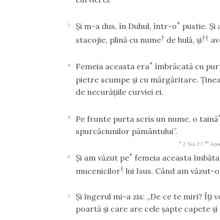
*
Şi m-a dus, în Duhul, într-o
pustie. Şi
3
†
††
stacojie, plină cu nume
de hulă, şi
av
*
Femeia aceasta era
îmbrăcată cu purp
4
pietre scumpe şi cu mărgăritare. Ţine
de necurăţiile curviei ei.
Pe frunte purta scris un nume, o taină
5
spurcăciunilor pământului”.
*
**
2 Tes 2:7
Apo
*
Şi am văzut pe
femeia aceasta îmbăta
6
†
mucenicilor
lui Isus. Când am văzut-
Şi îngerul mi-a zis: „De ce te miri? Îţi 
7
poartă şi care are cele şapte capete şi