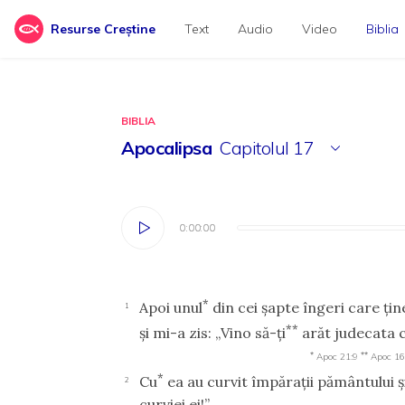
Resurse Creștine
Text
Audio
Video
Biblia
BIBLIA
Apocalipsa
Capitolul
17
0:00:00
0:00:00
*
Apoi unul
din cei şapte îngeri care ţin
1
**
şi mi-a zis: „Vino să-ţi
arăt judecata 
*
**
Apoc 21:9
Apoc 16
*
Cu
ea au curvit împăraţii pământului ş
2
curviei ei!”