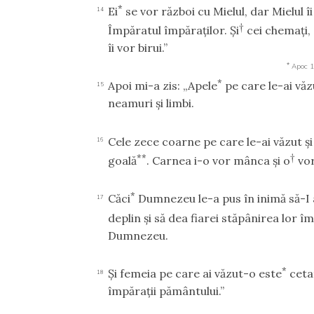
*
Ei
se vor război cu Mielul, dar Mielul îi
14
†
Împăratul împăraţilor. Şi
cei chemaţi, 
îi vor birui.”
*
Apoc 1
*
Apoi mi-a zis: „Apele
pe care le-ai văz
15
neamuri şi limbi.
Cele zece coarne pe care le-ai văzut şi
16
**
†
goală
. Carnea i-o vor mânca şi o
vor
*
Căci
Dumnezeu le-a pus în inimă să-I a
17
deplin şi să dea fiarei stăpânirea lor 
Dumnezeu.
*
Şi femeia pe care ai văzut-o este
ceta
18
împăraţii pământului.”