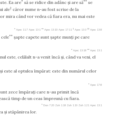
*
**
este. Ea are
să se ridice din adânc şi are să
se
†
ui ale
căror nume n-au fost scrise de la
or mira când vor vedea că fiara era, nu mai este
*
**
†
††
Apoc 11:7
Apoc 13:1
Apoc 13:10
Apoc 17:11
Apoc 13:3
Apoc 13:8
**
 cele
şapte capete sunt şapte munţi pe care
*
**
Apoc 13:18
Apoc 13:1
ul este, celălalt n-a venit încă şi, când va veni, el
săşi este al optulea împărat: este din numărul celor
*
Apoc 17:8
sunt zece împăraţi care n-au primit încă
ească timp de un ceas împreună cu fiara.
*
Dan 7:20
Zah 1:18
Zah 1:19
Zah 1:21
Apoc 13:1
a şi stăpânirea lor.