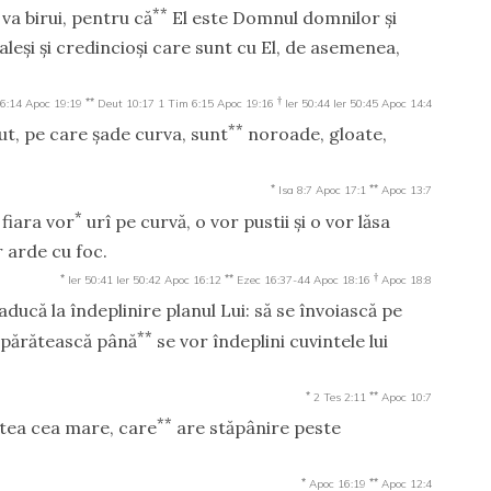
**
 va birui, pentru că
El este Domnul domnilor şi
aleşi şi credincioşi care sunt cu El, de asemenea,
**
†
6:14
Apoc 19:19
Deut 10:17
1 Tim 6:15
Apoc 19:16
Ier 50:44
Ier 50:45
Apoc 14:4
**
ut, pe care şade curva, sunt
noroade, gloate,
*
**
Isa 8:7
Apoc 17:1
Apoc 13:7
*
 fiara vor
urî pe curvă, o vor pustii şi o vor lăsa
 arde cu foc.
*
**
†
Ier 50:41
Ier 50:42
Apoc 16:12
Ezec 16:37-44
Apoc 18:16
Apoc 18:8
ducă la îndeplinire planul Lui: să se învoiască pe
**
împărătească până
se vor îndeplini cuvintele lui
*
**
2 Tes 2:11
Apoc 10:7
**
tea cea mare, care
are stăpânire peste
*
**
Apoc 16:19
Apoc 12:4