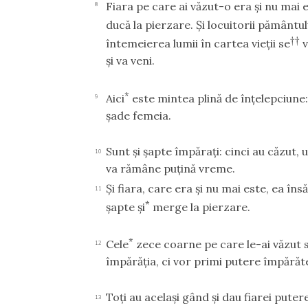
Fiara pe care ai văzut-o era şi nu mai 
8
ducă la pierzare. Şi locuitorii pământul
††
întemeierea lumii în cartea vieţii se
v
şi va veni.
*
Aici
este mintea plină de înţelepciune:
9
şade femeia.
Sunt şi şapte împăraţi: cinci au căzut, un
10
va rămâne puţină vreme.
Şi fiara, care era şi nu mai este, ea în
11
*
şapte şi
merge la pierzare.
*
Cele
zece coarne pe care le-ai văzut 
12
împărăţia, ci vor primi putere împărăt
Toţi au acelaşi gând şi dau fiarei putere
13