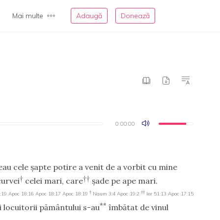
Mai multe
Adaugă
Donează
0:00:00
0:00:00
eau cele şapte potire a venit de a vorbit cu mine
†
††
curvei
celei mari, care
şade pe ape mari.
†
††
:19
Apoc 18:16
Apoc 18:17
Apoc 18:19
Naum 3:4
Apoc 19:2
Ier 51:13
Apoc 17:15
**
i locuitorii pământului s-au
îmbătat de vinul