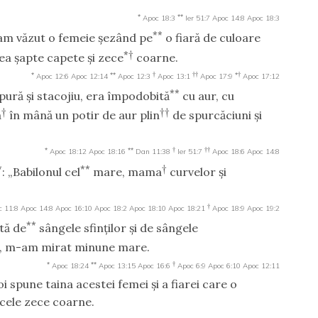
*
**
Apoc 18:3
Ier 51:7
Apoc 14:8
Apoc 18:3
**
 am văzut o femeie şezând pe
o fiară de culoare
*†
ea şapte capete şi zece
coarne.
*
**
†
††
*†
Apoc 12:6
Apoc 12:14
Apoc 12:3
Apoc 13:1
Apoc 17:9
Apoc 17:12
**
ură şi stacojiu, era împodobită
cu aur, cu
†
††
a
în mână un potir de aur plin
de spurcăciuni şi
*
**
†
††
Apoc 18:12
Apoc 18:16
Dan 11:38
Ier 51:7
Apoc 18:6
Apoc 14:8
*
**
†
: „Babilonul cel
mare, mama
curvelor şi
†
c 11:8
Apoc 14:8
Apoc 16:10
Apoc 18:2
Apoc 18:10
Apoc 18:21
Apoc 18:9
Apoc 19:2
**
tă de
sângele sfinţilor şi de sângele
o, m-am mirat minune mare.
*
**
†
Apoc 18:24
Apoc 13:15
Apoc 16:6
Apoc 6:9
Apoc 6:10
Apoc 12:11
voi spune taina acestei femei şi a fiarei care o
 cele zece coarne.