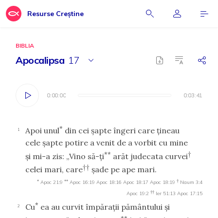
Resurse Creștine
BIBLIA
Apocalipsa
17
0:00:00
0:00:00
0:03:41
0:03:41
*
Apoi unul
din cei şapte îngeri care ţineau
1
cele şapte potire a venit de a vorbit cu mine
**
†
şi mi-a zis: „Vino să-ţi
arăt judecata curvei
††
celei mari, care
şade pe ape mari.
*
**
†
Apoc 21:9
Apoc 16:19
Apoc 18:16
Apoc 18:17
Apoc 18:19
Naum 3:4
††
Apoc 19:2
Ier 51:13
Apoc 17:15
*
Cu
ea au curvit împăraţii pământului şi
2
**