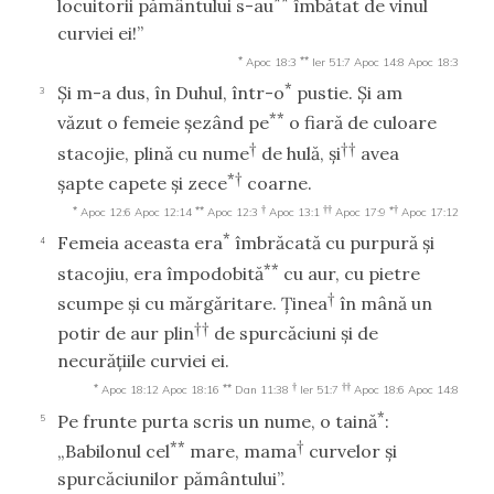
locuitorii pământului s-au
îmbătat de vinul
curviei ei!”
*
**
Apoc 18:3
Ier 51:7
Apoc 14:8
Apoc 18:3
*
Şi m-a dus, în Duhul, într-o
pustie. Şi am
3
**
văzut o femeie şezând pe
o fiară de culoare
†
††
stacojie, plină cu nume
de hulă, şi
avea
*†
şapte capete şi zece
coarne.
*
**
†
††
*†
Apoc 12:6
Apoc 12:14
Apoc 12:3
Apoc 13:1
Apoc 17:9
Apoc 17:12
*
Femeia aceasta era
îmbrăcată cu purpură şi
4
**
stacojiu, era împodobită
cu aur, cu pietre
†
scumpe şi cu mărgăritare. Ţinea
în mână un
††
potir de aur plin
de spurcăciuni şi de
necurăţiile curviei ei.
*
**
†
††
Apoc 18:12
Apoc 18:16
Dan 11:38
Ier 51:7
Apoc 18:6
Apoc 14:8
*
Pe frunte purta scris un nume, o taină
:
5
**
†
„Babilonul cel
mare, mama
curvelor şi
spurcăciunilor pământului”.