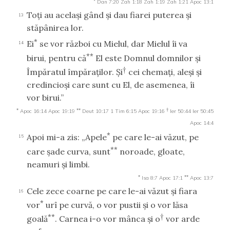
Dan 7:20
Zah 1:18
Zah 1:19
Zah 1:21
Apoc 13:1
Toţi au acelaşi gând şi dau fiarei puterea şi
13
stăpânirea lor.
*
Ei
se vor război cu Mielul, dar Mielul îi va
14
**
birui, pentru că
El este Domnul domnilor şi
†
Împăratul împăraţilor. Şi
cei chemaţi, aleşi şi
credincioşi care sunt cu El, de asemenea, îi
vor birui.”
*
**
†
Apoc 16:14
Apoc 19:19
Deut 10:17
1 Tim 6:15
Apoc 19:16
Ier 50:44
Ier 50:45
Apoc 14:4
*
Apoi mi-a zis: „Apele
pe care le-ai văzut, pe
15
**
care şade curva, sunt
noroade, gloate,
neamuri şi limbi.
*
**
Isa 8:7
Apoc 17:1
Apoc 13:7
Cele zece coarne pe care le-ai văzut şi fiara
16
*
vor
urî pe curvă, o vor pustii şi o vor lăsa
**
†
goală
. Carnea i-o vor mânca şi o
vor arde