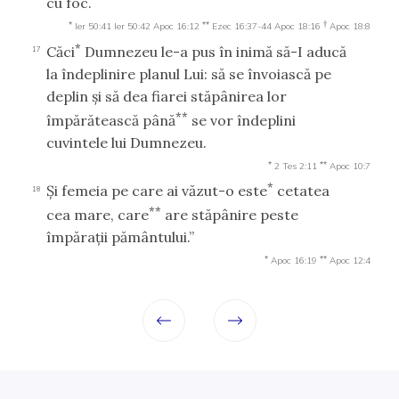
cu foc.
*
**
†
Ier 50:41
Ier 50:42
Apoc 16:12
Ezec 16:37-44
Apoc 18:16
Apoc 18:8
*
Căci
Dumnezeu le-a pus în inimă să-I aducă
17
la îndeplinire planul Lui: să se învoiască pe
deplin şi să dea fiarei stăpânirea lor
**
împărătească până
se vor îndeplini
cuvintele lui Dumnezeu.
*
**
2 Tes 2:11
Apoc 10:7
*
Şi femeia pe care ai văzut-o este
cetatea
18
**
cea mare, care
are stăpânire peste
împăraţii pământului.”
*
**
Apoc 16:19
Apoc 12:4