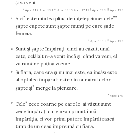
şi va veni.
*
**
†
††
Apoc 11:7
Apoc 13:1
Apoc 13:10
Apoc 17:11
Apoc 13:3
Apoc 13:8
*
**
Aici
este mintea plină de înţelepciune: cele
9
şapte capete sunt şapte munţi pe care şade
femeia.
*
**
Apoc 13:18
Apoc 13:1
Sunt şi şapte împăraţi: cinci au căzut, unul
10
este, celălalt n-a venit încă şi, când va veni, el
va rămâne puţină vreme.
Şi fiara, care era şi nu mai este, ea însăşi este
11
al optulea împărat: este din numărul celor
*
şapte şi
merge la pierzare.
*
Apoc 17:8
*
Cele
zece coarne pe care le-ai văzut sunt
12
zece împăraţi care n-au primit încă
împărăţia, ci vor primi putere împărătească
timp de un ceas împreună cu fiara.
*