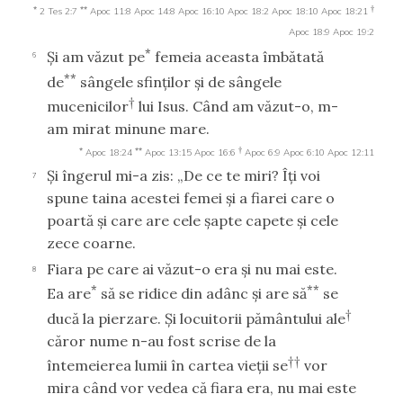
*
**
†
2 Tes 2:7
Apoc 11:8
Apoc 14:8
Apoc 16:10
Apoc 18:2
Apoc 18:10
Apoc 18:21
Apoc 18:9
Apoc 19:2
*
Şi am văzut pe
femeia aceasta îmbătată
6
**
de
sângele sfinţilor şi de sângele
†
mucenicilor
lui Isus. Când am văzut-o, m-
am mirat minune mare.
*
**
†
Apoc 18:24
Apoc 13:15
Apoc 16:6
Apoc 6:9
Apoc 6:10
Apoc 12:11
Şi îngerul mi-a zis: „De ce te miri? Îţi voi
7
spune taina acestei femei şi a fiarei care o
poartă şi care are cele şapte capete şi cele
zece coarne.
Fiara pe care ai văzut-o era şi nu mai este.
8
*
**
Ea are
să se ridice din adânc şi are să
se
†
ducă la pierzare. Şi locuitorii pământului ale
căror nume n-au fost scrise de la
††
întemeierea lumii în cartea vieţii se
vor
mira când vor vedea că fiara era, nu mai este