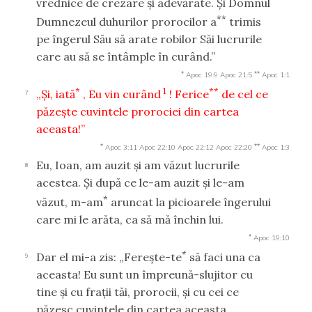
vrednice de crezare şi adevărate. Şi Domnul
**
Dumnezeul duhurilor prorocilor a
trimis
pe îngerul Său să arate robilor Săi lucrurile
care au să se întâmple în curând.”
*
**
Apoc 19:9
Apoc 21:5
Apoc 1:1
*
1
**
„Şi, iată
, Eu vin curând
! Ferice
de cel ce
7
păzeşte cuvintele prorociei din cartea
aceasta!”
*
**
Apoc 3:11
Apoc 22:10
Apoc 22:12
Apoc 22:20
Apoc 1:3
Eu, Ioan, am auzit şi am văzut lucrurile
8
acestea. Şi după ce le-am auzit şi le-am
*
văzut, m-am
aruncat la picioarele îngerului
care mi le arăta, ca să mă închin lui.
*
Apoc 19:10
*
Dar el mi-a zis: „Fereşte-te
să faci una ca
9
aceasta! Eu sunt un împreună-slujitor cu
tine şi cu fraţii tăi, prorocii, şi cu cei ce
păzesc cuvintele din cartea aceasta.