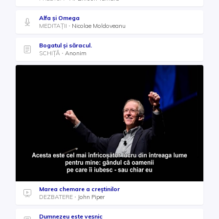
Alfa și Omega
MEDITAȚII
Nicolae Moldoveanu
Bogatul şi săracul.
SCHIȚĂ
Anonim
Marea chemare a creștinilor
DEZBATERE
John Piper
Dumnezeu este veșnic