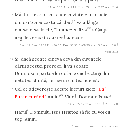
*
**
Apoc 21:2
Apoc 21:9
Isa 55:1
Ioan 7:37
Apoc 21:6
Mărturisesc oricui aude cuvintele prorociei
18
*
din cartea aceasta că, dacă
va adăuga
**
cineva ceva la ele, Dumnezeu îi va
adăuga
†
urgiile scrise în cartea
aceasta.
*
**
†
Deut 4:2
Deut 12:32
Prov 30:6
Exod 32:33
Ps 69:28
Apoc 3:5
Apoc 13:8
Apoc 21:2
Şi, dacă scoate cineva ceva din cuvintele
19
cărţii acestei prorocii, îi va scoate
Dumnezeu partea lui de la pomul vieţii şi din
cetatea sfântă, scrise în cartea aceasta.
*
Cel ce adevereşte aceste lucruri zice:
„Da
,
20
**
†
Eu vin curând.”
Amin!
Vino
, Doamne Isuse!
*
**
†
Apoc 22:12
Ioan 21:25
2 Tim 4:8
*
Harul
Domnului Isus Hristos să fie cu voi cu
21
toţi! Amin.
*
Rom 16:20
Rom 16:24
2 Tes 3:18