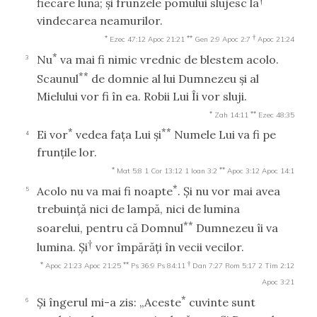
fiecare lună; şi frunzele pomului slujesc la
vindecarea neamurilor.
*
**
†
Ezec 47:12
Apoc 21:21
Gen 2:9
Apoc 2:7
Apoc 21:24
*
Nu
va mai fi nimic vrednic de blestem acolo.
3
**
Scaunul
de domnie al lui Dumnezeu şi al
Mielului vor fi în ea. Robii Lui Îi vor sluji.
*
**
Zah 14:11
Ezec 48:35
*
**
Ei vor
vedea faţa Lui şi
Numele Lui va fi pe
4
frunţile lor.
*
**
Mat 5:8
1 Cor 13:12
1 Ioan 3:2
Apoc 3:12
Apoc 14:1
*
Acolo nu va mai fi noapte
. Şi nu vor mai avea
5
trebuinţă nici de lampă, nici de lumina
**
soarelui, pentru că Domnul
Dumnezeu îi va
†
lumina. Şi
vor împărăţi în vecii vecilor.
*
**
†
Apoc 21:23
Apoc 21:25
Ps 36:9
Ps 84:11
Dan 7:27
Rom 5:17
2 Tim 2:12
Apoc 3:21
*
Şi îngerul mi-a zis: „Aceste
cuvinte sunt
6