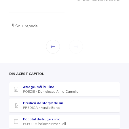
1)
Sau:
repede
.
DIN ACEST CAPITOL
Atrage-mă la Tine
POEZIE
Danielescu Alina Camelia
Predică de sfârșit de an
PREDICĂ
Vasile Barac
Păcatul distruge zilnic
ESEU
Mihalache Emanuell