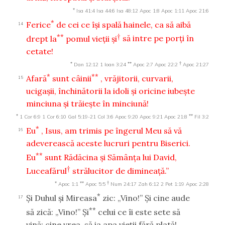
*
Isa 41:4
Isa 44:6
Isa 48:12
Apoc 1:8
Apoc 1:11
Apoc 21:6
*
Ferice
de cei ce îşi spală hainele, ca să aibă
14
**
†
drept la
pomul vieţii şi
să intre pe porţi în
cetate!
*
**
†
Dan 12:12
1 Ioan 3:24
Apoc 2:7
Apoc 22:2
Apoc 21:27
*
**
Afară
sunt câinii
, vrăjitorii, curvarii,
15
ucigaşii, închinătorii la idoli şi oricine iubeşte
minciuna şi trăieşte în minciună!
*
**
1 Cor 6:9
1 Cor 6:10
Gal 5:19-21
Col 3:6
Apoc 9:20
Apoc 9:21
Apoc 21:8
Fil 3:2
*
Eu
, Isus, am trimis pe îngerul Meu să vă
16
adeverească aceste lucruri pentru Biserici.
**
Eu
sunt Rădăcina şi Sămânţa lui David,
†
Luceafărul
strălucitor de dimineaţă.”
*
**
†
Apoc 1:1
Apoc 5:5
Num 24:17
Zah 6:12
2 Pet 1:19
Apoc 2:28
*
Şi Duhul şi Mireasa
zic: „Vino!” Şi cine aude
17
**
să zică: „Vino!” Şi
celui ce îi este sete să
vină; cine vrea, să ia apa vieţii fără plată!