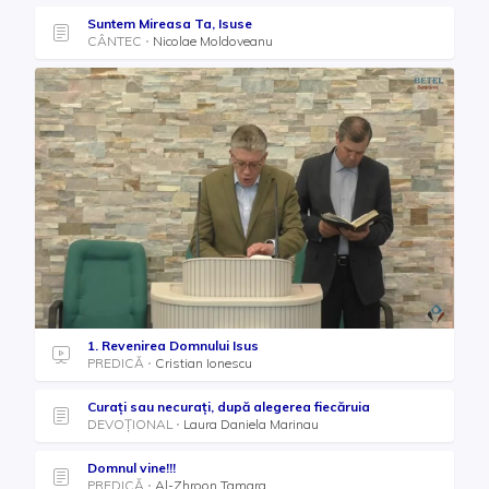
Suntem Mireasa Ta, Isuse
CÂNTEC
Nicolae Moldoveanu
1. Revenirea Domnului Isus
PREDICĂ
Cristian Ionescu
Curați sau necurați, după alegerea fiecăruia
DEVOȚIONAL
Laura Daniela Marinau
Domnul vine!!!
PREDICĂ
Al-Zhroon Tamara