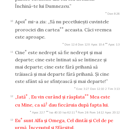
Închină-te lui Dumnezeu.”
*
Dan 8:26
*
Apoi
mi-a zis: „Să nu pecetluieşti cuvintele
10
**
prorociei din cartea
aceasta. Căci vremea
este aproape.
*
**
Dan 12:4
Dan 12:9
Apoc 10:4
Apoc 1:3
*
Cine
este nedrept să fie nedrept şi mai
11
departe; cine este întinat să se întineze şi
mai departe; cine este fără prihană să
trăiască şi mai departe fără prihană. Şi cine
este sfânt să se sfinţească şi mai departe!”
*
Ezec 3:27
Dan 12:10
2 Tim 3:13
*
**
„Iată
, Eu vin curând şi răsplata
Mea este
12
†
cu Mine, ca să
dau fiecăruia după fapta lui.
*
**
†
Apoc 22:7
Isa 40:10
Isa 62:11
Rom 2:6
Rom 14:12
Apoc 20:12
*
Eu
sunt Alfa şi Omega, Cel dintâi şi Cel de pe
13
urmă, Începutul şi Sfârşitul.