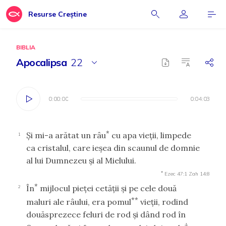
Resurse Creștine
BIBLIA
Apocalipsa
22
0:00:00
0:00:00
0:04:03
0:04:03
*
Şi mi-a arătat un râu
cu apa vieţii, limpede
1
ca cristalul, care ieşea din scaunul de domnie
al lui Dumnezeu şi al Mielului.
*
Ezec 47:1
Zah 14:8
*
În
mijlocul pieţei cetăţii şi pe cele două
2
**
maluri ale râului, era pomul
vieţii, rodind
douăsprezece feluri de rod şi dând rod în
†