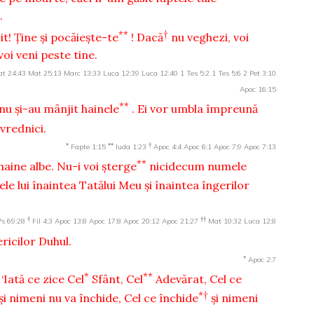
.
**
†
it! Ţine şi pocăieşte-te
! Dacă
nu veghezi, voi
voi veni peste tine.
t 24:43
Mat 25:13
Marc 13:33
Luca 12:39
Luca 12:40
1 Tes 5:2
1 Tes 5:6
2 Pet 3:10
Apoc 16:15
**
u şi-au mânjit hainele
. Ei vor umbla împreună
 vrednici.
*
**
†
Fapte 1:15
Iuda 1:23
Apoc 4:4
Apoc 6:1
Apoc 7:9
Apoc 7:13
**
haine albe. Nu-i voi şterge
nicidecum numele
le lui înaintea Tatălui Meu şi înaintea îngerilor
†
††
Ps 69:28
Fil 4:3
Apoc 13:8
Apoc 17:8
Apoc 20:12
Apoc 21:27
Mat 10:32
Luca 12:8
ericilor Duhul.
*
Apoc 2:7
*
**
‘Iată ce zice Cel
Sfânt, Cel
Adevărat, Cel ce
*†
şi nimeni nu va închide, Cel ce închide
şi nimeni