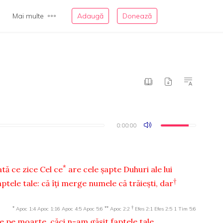
Mai multe
Adaugă
Donează
0:00:00
0:00:00
*
Iată ce zice Cel ce
are cele şapte Duhuri ale lui
†
aptele tale: că îţi merge numele că trăieşti, dar
*
**
†
Apoc 1:4
Apoc 1:16
Apoc 4:5
Apoc 5:6
Apoc 2:2
Efes 2:1
Efes 2:5
1 Tim 5:6
e pe moarte, căci n-am găsit faptele tale