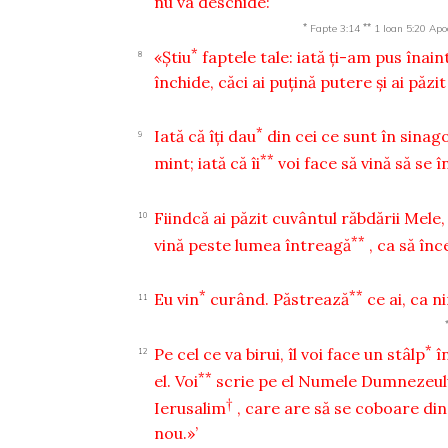
nu va deschide:
*
**
Fapte 3:14
1 Ioan 5:20
Apo
*
«Ştiu
faptele tale: iată ţi-am pus înain
8
închide, căci ai puţină putere şi ai pă
*
Iată că îţi dau
din cei ce sunt în sinago
9
**
mint; iată că îi
voi face să vină să se î
Fiindcă ai păzit cuvântul răbdării Mele,
10
**
vină peste lumea întreagă
, ca să în
*
**
Eu vin
curând. Păstrează
ce ai, ca n
11
*
Pe cel ce va birui, îl voi face un stâlp
î
12
**
el. Voi
scrie pe el Numele Dumnezeulu
†
Ierusalim
, care are să se coboare di
nou.»’