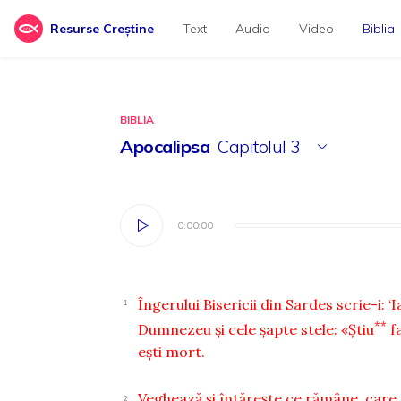
Resurse Creștine
Text
Audio
Video
Biblia
BIBLIA
Apocalipsa
Capitolul
3
0:00:00
0:00:00
Îngerului Bisericii din Sardes scrie-i: ‘
1
**
Dumnezeu şi cele şapte stele:
«Ştiu
f
eşti mort.
Veghează şi întăreşte ce rămâne, care 
2