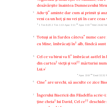
desăvârşite înaintea Dumnezeului Meu
*
Adu-ţi
aminte dar cum ai primit şi auz
3
veni ca un hoţ şi nu vei şti în care ceas 
*
**
†
1 Tim 6:20
2 Tim 1:13
Apoc 3:11
Apoc 3:19
Mat 24:42
Ma
*
Totuşi ai în Sardes câteva
nume care n
4
†
cu Mine, îmbrăcaţi în
alb, fiindcă sunt
*
Cel ce va birui va fi
îmbrăcat astfel în 
5
†
††
din cartea
vieţii şi voi
mărturisi nume
Lui.»’
*
**
Apoc 19:8
Exod 32:32
*
Cine
are urechi, să asculte ce zice Bis
6
Îngerului Bisericii din Filadelfia scrie-i:
7
†
††
ţine cheia
lui David, Cel ce
deschide 