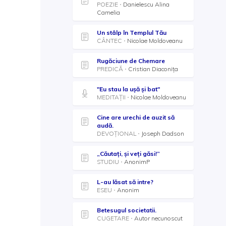
POEZIE
Danielescu Alina
Camelia
Un stâlp în Templul Tău
CÂNTEC
Nicolae Moldoveanu
Rugăciune de Chemare
PREDICĂ
Cristian Diaconița
"Eu stau la ușă și bat"
MEDITAȚII
Nicolae Moldoveanu
Cine are urechi de auzit să
audă.
DEVOȚIONAL
Joseph Dadson
„Căutaţi, şi veţi găsi!”
STUDIU
AnonimP
L-au lăsat să intre?
ESEU
Anonim
Betesugul societatii.
CUGETARE
Autor necunoscut