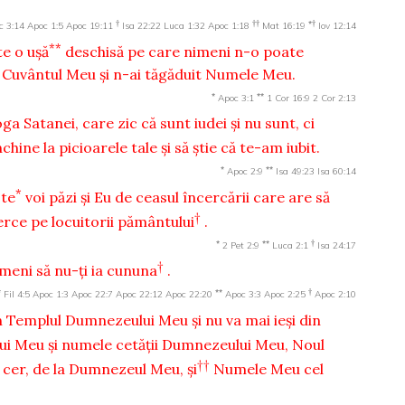
†
††
*†
c 3:14
Apoc 1:5
Apoc 19:11
Isa 22:22
Luca 1:32
Apoc 1:18
Mat 16:19
Iov 12:14
**
te o uşă
deschisă pe care nimeni n-o poate
zit Cuvântul Meu şi n-ai tăgăduit Numele Meu.
*
**
Apoc 3:1
1 Cor 16:9
2 Cor 2:13
ga Satanei, care zic că sunt iudei şi nu sunt, ci
nchine la picioarele tale şi să ştie că te-am iubit.
*
**
Apoc 2:9
Isa 49:23
Isa 60:14
*
 te
voi păzi şi Eu de ceasul încercării care are să
†
cerce pe locuitorii pământului
.
*
**
†
2 Pet 2:9
Luca 2:1
Isa 24:17
†
imeni să nu-ţi ia cununa
.
*
**
†
Fil 4:5
Apoc 1:3
Apoc 22:7
Apoc 22:12
Apoc 22:20
Apoc 3:3
Apoc 2:25
Apoc 2:10
n Templul Dumnezeului Meu şi nu va mai ieşi din
i Meu şi numele cetăţii Dumnezeului Meu, Noul
††
n cer, de la Dumnezeul Meu, şi
Numele Meu cel