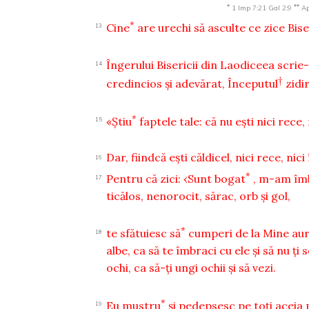
*
**
1 Imp 7:21
Gal 2:9
Ap
*
Cine
are urechi să asculte ce zice Bise
13
Îngerului Bisericii din Laodiceea scrie-
14
†
credincios şi adevărat, Începutul
zidi
*
«Ştiu
faptele tale: că nu eşti nici rece,
15
Dar, fiindcă eşti căldicel, nici rece, ni
16
*
Pentru că zici: ‹Sunt bogat
, m-am îmbo
17
ticălos, nenorocit, sărac, orb şi gol,
*
te sfătuiesc să
cumperi de la Mine aur 
18
albe, ca să te îmbraci cu ele şi să nu ţi
ochi, ca să-ţi ungi ochii şi să vezi.
*
Eu mustru
şi pedepsesc pe toţi aceia p
19