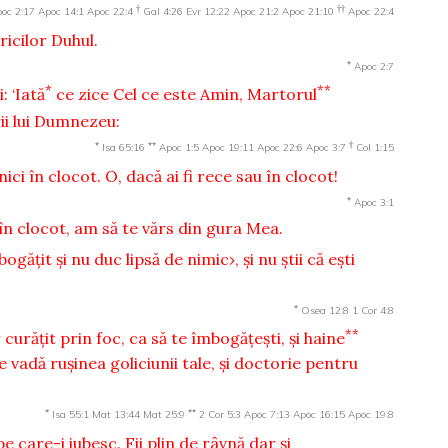
†
††
oc 2:17
Apoc 14:1
Apoc 22:4
Gal 4:26
Evr 12:22
Apoc 21:2
Apoc 21:10
Apoc 22:4
ricilor Duhul.
*
Apoc 2:7
*
**
i:
‘Iată
ce zice Cel ce este Amin, Martorul
rii lui Dumnezeu:
*
**
†
Isa 65:16
Apoc 1:5
Apoc 19:11
Apoc 22:6
Apoc 3:7
Col 1:15
 nici în clocot. O, dacă ai fi rece sau în clocot!
*
Apoc 3:1
ci în clocot, am să te vărs din gura Mea.
găţit şi nu duc lipsă de nimic›, şi nu ştii că eşti
*
Osea 12:8
1 Cor 4:8
**
curăţit prin foc, ca să te îmbogăţeşti, şi haine
 se vadă ruşinea goliciunii tale, şi doctorie pentru
*
**
Isa 55:1
Mat 13:44
Mat 25:9
2 Cor 5:3
Apoc 7:13
Apoc 16:15
Apoc 19:8
e care-i iubesc. Fii plin de râvnă dar şi