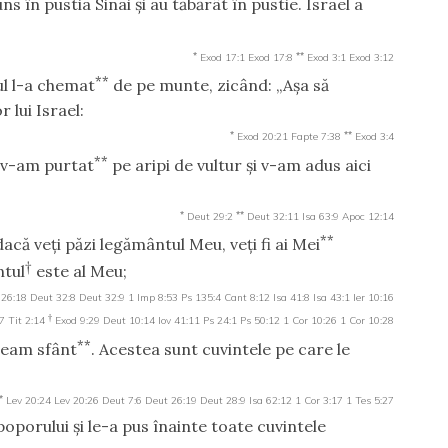
uns în pustia Sinai şi au tăbărât în pustie. Israel a
*
**
Exod 17:1
Exod 17:8
Exod 3:1
Exod 3:12
**
l l-a chemat
de pe munte, zicând: „Aşa să
r lui Israel:
*
**
Exod 20:21
Fapte 7:38
Exod 3:4
**
m v-am purtat
pe aripi de vultur şi v-am adus aici
*
**
Deut 29:2
Deut 32:11
Isa 63:9
Apoc 12:14
**
dacă veţi păzi legământul Meu, veţi fi ai Mei
†
ntul
este al Meu;
 26:18
Deut 32:8
Deut 32:9
1 Imp 8:53
Ps 135:4
Cant 8:12
Isa 41:8
Isa 43:1
Ier 10:16
†
7
Tit 2:14
Exod 9:29
Deut 10:14
Iov 41:11
Ps 24:1
Ps 50:12
1 Cor 10:26
1 Cor 10:28
**
neam sfânt
. Acestea sunt cuvintele pe care le
*
Lev 20:24
Lev 20:26
Deut 7:6
Deut 26:19
Deut 28:9
Isa 62:12
1 Cor 3:17
1 Tes 5:27
oporului şi le-a pus înainte toate cuvintele