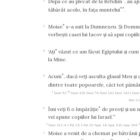
După ce au plecat de la Refidim
, au aj
2
**
tăbărât acolo, în faţa muntelui
.
*
Moise
s-a suit la Dumnezeu. Şi Domnu
3
vorbeşti casei lui Iacov şi să spui copiilo
*
‘Aţi
văzut ce am făcut Egiptului şi cu
4
la Mine.
*
Acum
, dacă veţi asculta glasul Meu şi 
5
dintre toate popoarele, căci tot pămâ
*
**
Deut 5:2
Deut 4:20
Deut 7:6
Deut 14:2
Deut 14:21
Deut
Mal 3:1
*
Îmi veţi fi o împărăţie
de preoţi şi un 
6
vei spune copiilor lui Israel.’”
*
*
Deut 33:2-4
1 Pet 2:5
1 Pet 2:9
Apoc 1:6
Apoc 5:10
Apoc 20:6
Moise a venit de a chemat pe bătrânii p
7