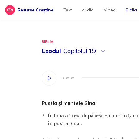
Resurse Creștine
Text
Audio
Video
Biblia
BIBLIA
Exodul
Capitolul
19
0:00:00
0:00:00
Pustia şi muntele Sinai
În luna a treia după ieşirea lor din ţara 
1
în pustia Sinai.
*