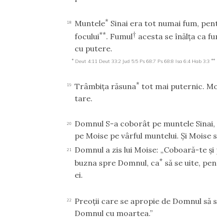
*
Muntele
Sinai era tot numai fum, pen
18
**
†
focului
. Fumul
acesta se înălţa ca fu
cu putere.
*
**
Deut 4:11
Deut 33:2
Jud 5:5
Ps 68:7
Ps 68:8
Isa 6:4
Hab 3:3
*
Trâmbiţa răsuna
tot mai puternic. M
19
tare.
Domnul S-a coborât pe muntele Sinai,
20
pe Moise pe vârful muntelui. Şi Moise s
Domnul a zis lui Moise: „Coboară-te şi
21
*
buzna spre Domnul, ca
să se uite, pe
ei.
Preoţii care se apropie de Domnul să s
22
Domnul cu moartea.”