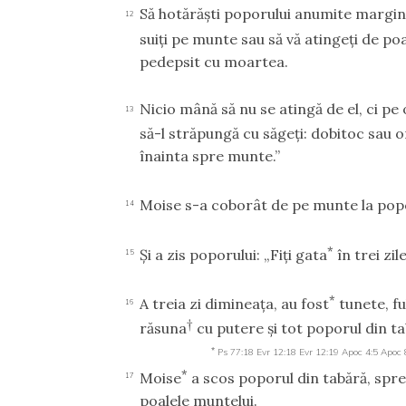
Să hotărăşti poporului anumite margini 
12
suiţi pe munte sau să vă atingeţi de poa
pedepsit cu moartea.
Nicio mână să nu se atingă de el, ci pe
13
să-l străpungă cu săgeţi: dobitoc sau o
înainta spre munte.”
Moise s-a coborât de pe munte la popor
14
*
Şi a zis poporului: „Fiţi gata
în trei zil
15
*
A treia zi dimineaţa, au fost
tunete, fu
16
†
răsuna
cu putere şi tot poporul din ta
*
Ps 77:18
Evr 12:18
Evr 12:19
Apoc 4:5
Apoc 
*
Moise
a scos poporul din tabără, spre
17
poalele muntelui.