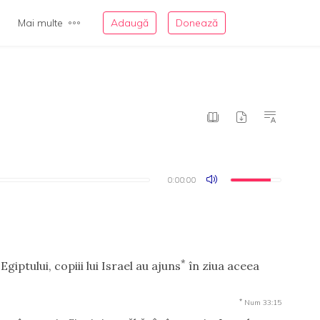
Mai multe
Adaugă
Donează
0:00:00
0:00:00
*
Egiptului, copiii lui Israel au ajuns
în ziua aceea
*
Num 33:15