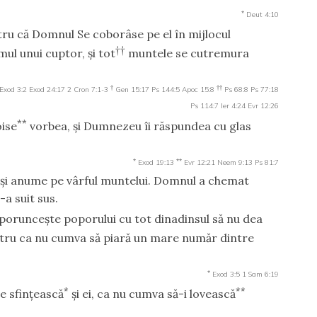
*
Deut 4:10
tru că Domnul Se coborâse pe el în mijlocul
††
mul unui cuptor, şi tot
muntele se cutremura
†
††
Exod 3:2
Exod 24:17
2 Cron 7:1-3
Gen 15:17
Ps 144:5
Apoc 15:8
Ps 68:8
Ps 77:18
Ps 114:7
Ier 4:24
Evr 12:26
**
oise
vorbea, şi Dumnezeu îi răspundea cu glas
*
**
Exod 19:13
Evr 12:21
Neem 9:13
Ps 81:7
 şi anume pe vârful muntelui. Domnul a chemat
-a suit sus.
 porunceşte poporului cu tot dinadinsul să nu dea
ntru ca nu cumva să piară un mare număr dintre
*
Exod 3:5
1 Sam 6:19
*
**
e sfinţească
şi ei, ca nu cumva să-i lovească