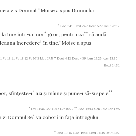
 ce a zis Domnul!” Moise a spus Domnului
*
Exod 24:3
Exod 24:7
Deut 5:27
Deut 26:17
*
**
i la tine într-un nor
gros, pentru ca
să audă
†
otdeauna încredere
în tine.” Moise a spus
**
†
11
Ps 18:11
Ps 18:12
Ps 97:2
Mat 17:5
Deut 4:12
Deut 4:36
Ioan 12:29
Ioan 12:30
Exod 14:31
*
**
or, sfinţeşte-i
azi şi mâine şi pune-i să-şi spele
*
**
Lev 11:44
Lev 11:45
Evr 10:22
Exod 19:14
Gen 35:2
Lev 15:5
*
eia zi Domnul Se
va coborî în faţa întregului
*
Exod 19:16
Exod 19:18
Exod 34:35
Deut 33:2