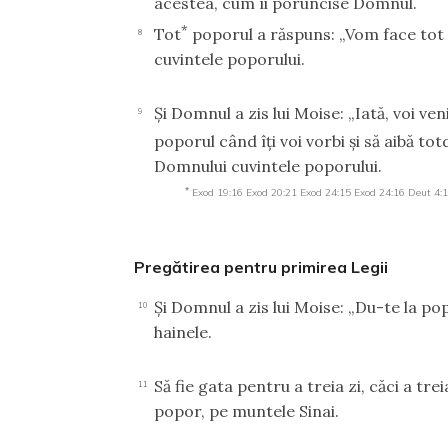
acestea, cum îi poruncise Domnul.
*
Tot
poporul a răspuns: „Vom face tot
8
cuvintele poporului.
Şi Domnul a zis lui Moise: „Iată, voi ven
9
poporul când îţi voi vorbi şi să aibă t
Domnului cuvintele poporului.
*
Exod 19:16
Exod 20:21
Exod 24:15
Exod 24:16
Deut 4:
Pregătirea pentru primirea Legii
Şi Domnul a zis lui Moise: „Du-te la pop
10
hainele.
Să fie gata pentru a treia zi, căci a tr
11
popor, pe muntele Sinai.