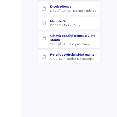
Disobedience
DEVOȚIONAL
Dorina Madaras
Muntele Sinai
POEZIE
Traian Dorz
Câteva condiții pentru o viata
sfântă
SCHIȚĂ
Ionuț Ciprian Irimia
Pe-al adevărului sfânt munte
CÂNTEC
Nicolae Moldoveanu