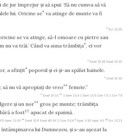
de jur împrejur şi să spui: ‘Să nu cumva să vă
*
lele lui. Oricine se
va atinge de munte va fi
*
Evr 12:20
 oricine se va atinge, să-l omoare cu pietre sau
*
m nu va trăi.’ Când va suna trâmbiţa
, ei vor
*
Exod 19:16
Exod 19:19
*
, a sfinţit
poporul şi ei şi-au spălat hainele.
*
Exod 19:10
**
e; să nu vă apropiaţi de vreo
femeie.”
*
**
Exod 19:11
1 Sam 21:4
1 Sam 21:5
Zah 7:3
1 Cor 7:5
**
lgere şi un nor
gros pe munte; trâmbiţa
††
bără a fost
apucat de spaimă.
**
†
††
8:5
Apoc 11:19
Exod 19:9
Exod 40:34
2 Cron 5:14
Apoc 1:10
Apoc 4:1
Evr 12:21
 întâmpinarea lui Dumnezeu, şi s-au aşezat la