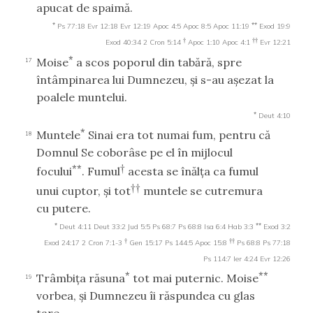
apucat de spaimă.
*
**
Ps 77:18
Evr 12:18
Evr 12:19
Apoc 4:5
Apoc 8:5
Apoc 11:19
Exod 19:9
†
††
Exod 40:34
2 Cron 5:14
Apoc 1:10
Apoc 4:1
Evr 12:21
*
Moise
a scos poporul din tabără, spre
17
întâmpinarea lui Dumnezeu, şi s-au aşezat la
poalele muntelui.
*
Deut 4:10
*
Muntele
Sinai era tot numai fum, pentru că
18
Domnul Se coborâse pe el în mijlocul
**
†
focului
. Fumul
acesta se înălţa ca fumul
††
unui cuptor, şi tot
muntele se cutremura
cu putere.
*
**
Deut 4:11
Deut 33:2
Jud 5:5
Ps 68:7
Ps 68:8
Isa 6:4
Hab 3:3
Exod 3:2
†
††
Exod 24:17
2 Cron 7:1-3
Gen 15:17
Ps 144:5
Apoc 15:8
Ps 68:8
Ps 77:18
Ps 114:7
Ier 4:24
Evr 12:26
*
**
Trâmbiţa răsuna
tot mai puternic. Moise
19
vorbea, şi Dumnezeu îi răspundea cu glas
tare.