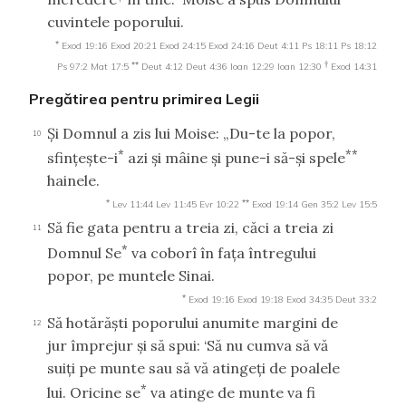
cuvintele poporului.
*
Exod 19:16
Exod 20:21
Exod 24:15
Exod 24:16
Deut 4:11
Ps 18:11
Ps 18:12
**
†
Ps 97:2
Mat 17:5
Deut 4:12
Deut 4:36
Ioan 12:29
Ioan 12:30
Exod 14:31
Pregătirea pentru primirea Legii
Şi Domnul a zis lui Moise: „Du-te la popor,
10
*
**
sfinţeşte-i
azi şi mâine şi pune-i să-şi spele
hainele.
*
**
Lev 11:44
Lev 11:45
Evr 10:22
Exod 19:14
Gen 35:2
Lev 15:5
Să fie gata pentru a treia zi, căci a treia zi
11
*
Domnul Se
va coborî în faţa întregului
popor, pe muntele Sinai.
*
Exod 19:16
Exod 19:18
Exod 34:35
Deut 33:2
Să hotărăşti poporului anumite margini de
12
jur împrejur şi să spui: ‘Să nu cumva să vă
suiţi pe munte sau să vă atingeţi de poalele
*
lui. Oricine se
va atinge de munte va fi