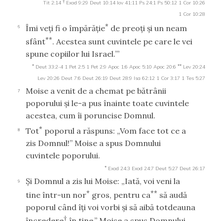
†
Tit 2:14
Exod 9:29
Deut 10:14
Iov 41:11
Ps 24:1
Ps 50:12
1 Cor 10:26
1 Cor 10:28
*
Îmi veţi fi o împărăţie
de preoţi şi un neam
6
**
sfânt
. Acestea sunt cuvintele pe care le vei
spune copiilor lui Israel.’”
*
**
Deut 33:2-4
1 Pet 2:5
1 Pet 2:9
Apoc 1:6
Apoc 5:10
Apoc 20:6
Lev 20:24
Lev 20:26
Deut 7:6
Deut 26:19
Deut 28:9
Isa 62:12
1 Cor 3:17
1 Tes 5:27
Moise a venit de a chemat pe bătrânii
7
poporului şi le-a pus înainte toate cuvintele
acestea, cum îi poruncise Domnul.
*
Tot
poporul a răspuns: „Vom face tot ce a
8
zis Domnul!” Moise a spus Domnului
cuvintele poporului.
*
Exod 24:3
Exod 24:7
Deut 5:27
Deut 26:17
Şi Domnul a zis lui Moise: „Iată, voi veni la
9
*
**
tine într-un nor
gros, pentru ca
să audă
poporul când îţi voi vorbi şi să aibă totdeauna
†
încredere
în tine.” Moise a spus Domnului