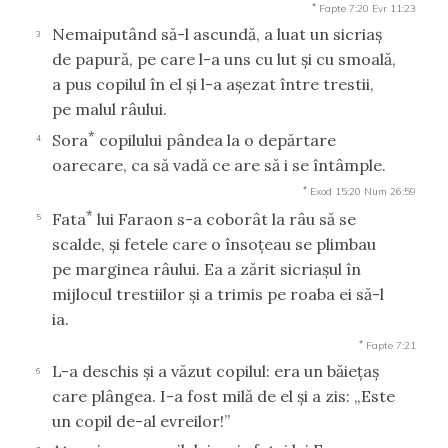
*
Fapte 7:20
Evr 11:23
Nemaiputând să-l ascundă, a luat un sicriaş
3
de papură, pe care l-a uns cu lut şi cu smoală,
a pus copilul în el şi l-a aşezat între trestii,
pe malul râului.
*
Sora
copilului pândea la o depărtare
4
oarecare, ca să vadă ce are să i se întâmple.
*
Exod 15:20
Num 26:59
*
Fata
lui Faraon s-a coborât la râu să se
5
scalde, şi fetele care o însoţeau se plimbau
pe marginea râului. Ea a zărit sicriaşul în
mijlocul trestiilor şi a trimis pe roaba ei să-l
ia.
*
Fapte 7:21
L-a deschis şi a văzut copilul: era un băieţaş
6
care plângea. I-a fost milă de el şi a zis: „Este
un copil de-al evreilor!”