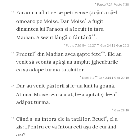
*
Fapte 7:27
Fapte 7:28
Faraon a aflat ce se petrecuse şi căuta să-l
15
*
omoare pe Moise. Dar Moise
a fugit
dinaintea lui Faraon şi a locuit în ţara
**
Madian. A şezut lângă o fântână
.
*
**
Fapte 7:29
Evr 11:27
Gen 24:11
Gen 29:2
*
**
Preotul
din Madian avea şapte fete
. Ele au
16
venit să scoată apă şi au umplut jgheaburile
ca să adape turma tatălui lor.
*
**
Exod 3:1
Gen 24:11
Gen 29:10
Dar au venit păstorii şi le-au luat la goană.
17
*
Atunci, Moise s-a sculat, le-a ajutat şi le-a
adăpat turma.
*
Gen 29:10
*
Când s-au întors ele la tatăl lor, Reuel
, el a
18
zis: „Pentru ce vă întoarceţi aşa de curând
azi?”