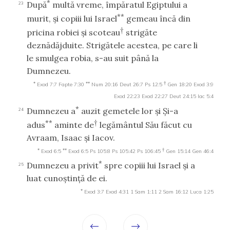
*
După
multă vreme, împăratul Egiptului a
23
**
murit, şi copiii lui Israel
gemeau încă din
†
pricina robiei şi scoteau
strigăte
deznădăjduite. Strigătele acestea, pe care li
le smulgea robia, s-au suit până la
Dumnezeu.
*
**
†
Exod 7:7
Fapte 7:30
Num 20:16
Deut 26:7
Ps 12:5
Gen 18:20
Exod 3:9
Exod 22:23
Exod 22:27
Deut 24:15
Iac 5:4
*
Dumnezeu a
auzit gemetele lor şi Şi-a
24
**
†
adus
aminte de
legământul Său făcut cu
Avraam, Isaac şi Iacov.
*
**
†
Exod 6:5
Exod 6:5
Ps 105:8
Ps 105:42
Ps 106:45
Gen 15:14
Gen 46:4
*
Dumnezeu a privit
spre copiii lui Israel şi a
25
luat cunoştinţă de ei.
*
Exod 3:7
Exod 4:31
1 Sam 1:11
2 Sam 16:12
Luca 1:25