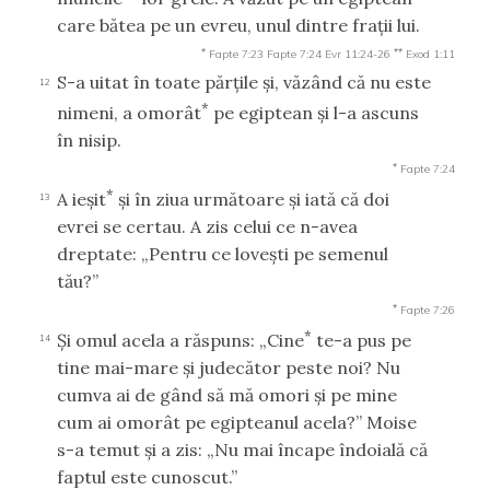
care bătea pe un evreu, unul dintre fraţii lui.
*
**
Fapte 7:23
Fapte 7:24
Evr 11:24-26
Exod 1:11
S-a uitat în toate părţile şi, văzând că nu este
12
*
nimeni, a omorât
pe egiptean şi l-a ascuns
în nisip.
*
Fapte 7:24
*
A ieşit
şi în ziua următoare şi iată că doi
13
evrei se certau. A zis celui ce n-avea
dreptate: „Pentru ce loveşti pe semenul
tău?”
*
Fapte 7:26
*
Şi omul acela a răspuns: „Cine
te-a pus pe
14
tine mai-mare şi judecător peste noi? Nu
cumva ai de gând să mă omori şi pe mine
cum ai omorât pe egipteanul acela?” Moise
s-a temut şi a zis: „Nu mai încape îndoială că
faptul este cunoscut.”