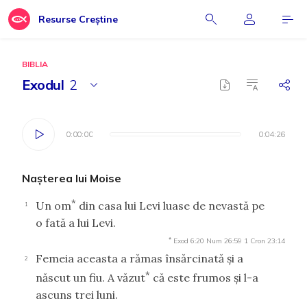
Resurse Creștine
BIBLIA
Exodul
2
0:00:00
0:00:00
0:04:26
0:04:26
Naşterea lui Moise
*
Un om
din casa lui Levi luase de nevastă pe
1
o fată a lui Levi.
*
Exod 6:20
Num 26:59
1 Cron 23:14
Femeia aceasta a rămas însărcinată şi a
2
*
născut un fiu. A văzut
că este frumos şi l-a
ascuns trei luni.