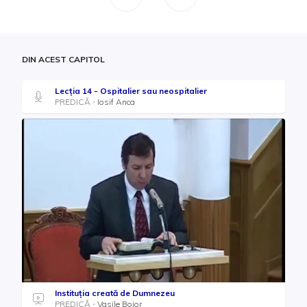
DIN ACEST CAPITOL
Lecția 14 - Ospitalier sau neospitalier
PREDICĂ
Iosif Anca
Instituția creată de Dumnezeu
PREDICĂ
Vasile Bojor