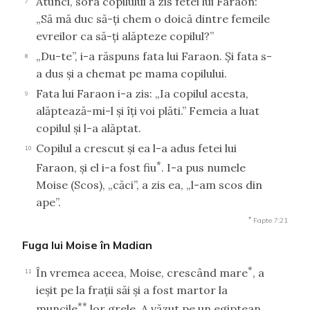
Atunci, sora copilului a zis fetei lui Faraon:
7
„Să mă duc să-ţi chem o doică dintre femeile
evreilor ca să-ţi alăpteze copilul?”
„Du-te”, i-a răspuns fata lui Faraon. Şi fata s-
8
a dus şi a chemat pe mama copilului.
Fata lui Faraon i-a zis: „Ia copilul acesta,
9
alăptează-mi-l şi îţi voi plăti.” Femeia a luat
copilul şi l-a alăptat.
Copilul a crescut şi ea l-a adus fetei lui
10
*
Faraon, şi el i-a fost fiu
. I-a pus numele
Moise
(Scos),
„căci”, a zis ea, „l-am scos din
ape”.
*
Fapte 7:21
Fuga lui Moise în Madian
*
În vremea aceea, Moise, crescând mare
, a
11
ieşit pe la fraţii săi şi a fost martor la
**
muncile
lor grele. A văzut pe un egiptean