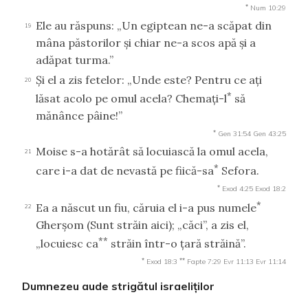
*
Num 10:29
Ele au răspuns: „Un egiptean ne-a scăpat din
19
mâna păstorilor şi chiar ne-a scos apă şi a
adăpat turma.”
Şi el a zis fetelor: „Unde este? Pentru ce aţi
20
*
lăsat acolo pe omul acela? Chemaţi-l
să
mănânce pâine!”
*
Gen 31:54
Gen 43:25
Moise s-a hotărât să locuiască la omul acela,
21
*
care i-a dat de nevastă pe fiică-sa
Sefora.
*
Exod 4:25
Exod 18:2
*
Ea a născut un fiu, căruia el i-a pus numele
22
Gherşom
(Sunt străin aici);
„căci”, a zis el,
**
„locuiesc ca
străin într-o ţară străină”.
*
**
Exod 18:3
Fapte 7:29
Evr 11:13
Evr 11:14
Dumnezeu aude strigătul israeliţilor