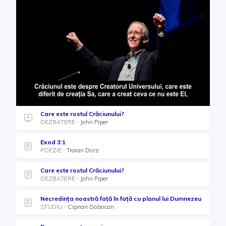
Care este rostul Crăciunului?
DEZBATERE
John Piper
Exod 3:1
POEZIE
Traian Dorz
Care este rostul Crăciunului?
DEZBATERE
John Piper
Necredința noastră față în față cu planul lui Dumnezeu
STUDIU
Ciprian Dobocan