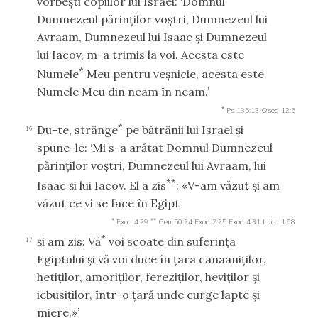
vorbeşti copiilor lui Israel: ‘Domnul
Dumnezeul părinţilor voştri, Dumnezeul lui
Avraam, Dumnezeul lui Isaac şi Dumnezeul
lui Iacov, m-a trimis la voi. Acesta este
*
Numele
Meu pentru veşnicie, acesta este
Numele Meu din neam în neam.’
*
Ps 135:13
Osea 12:5
*
Du-te, strânge
pe bătrânii lui Israel şi
16
spune-le: ‘Mi s-a arătat Domnul Dumnezeul
părinţilor voştri, Dumnezeul lui Avraam, lui
**
Isaac şi lui Iacov. El a zis
: «V-am văzut şi am
văzut ce vi se face în Egipt
*
**
Exod 4:29
Gen 50:24
Exod 2:25
Exod 4:31
Luca 1:68
*
şi am zis: Vă
voi scoate din suferinţa
17
Egiptului şi vă voi duce în ţara canaaniţilor,
hetiţilor, amoriţilor, fereziţilor, heviţilor şi
iebusiţilor, într-o ţară unde curge lapte şi
miere.»’