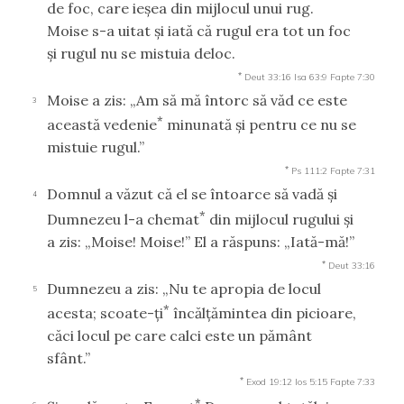
de foc, care ieşea din mijlocul unui rug.
Moise s-a uitat şi iată că rugul era tot un foc
şi rugul nu se mistuia deloc.
*
Deut 33:16
Isa 63:9
Fapte 7:30
Moise a zis: „Am să mă întorc să văd ce este
3
*
această vedenie
minunată şi pentru ce nu se
mistuie rugul.”
*
Ps 111:2
Fapte 7:31
Domnul a văzut că el se întoarce să vadă şi
4
*
Dumnezeu l-a chemat
din mijlocul rugului şi
a zis: „Moise! Moise!” El a răspuns: „Iată-mă!”
*
Deut 33:16
Dumnezeu a zis: „Nu te apropia de locul
5
*
acesta; scoate-ţi
încălţămintea din picioare,
căci locul pe care calci este un pământ
sfânt.”
*
Exod 19:12
Ios 5:15
Fapte 7:33
*