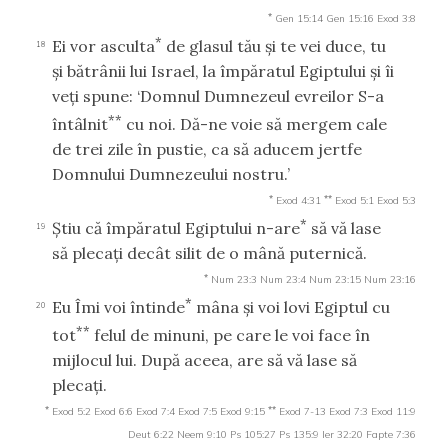
*
Gen 15:14
Gen 15:16
Exod 3:8
*
Ei vor asculta
de glasul tău şi te vei duce, tu
18
şi bătrânii lui Israel, la împăratul Egiptului şi îi
veţi spune: ‘Domnul Dumnezeul evreilor S-a
**
întâlnit
cu noi. Dă-ne voie să mergem cale
de trei zile în pustie, ca să aducem jertfe
Domnului Dumnezeului nostru.’
*
**
Exod 4:31
Exod 5:1
Exod 5:3
*
Ştiu că împăratul Egiptului n-are
să vă lase
19
să plecaţi decât silit de o mână puternică.
*
Num 23:3
Num 23:4
Num 23:15
Num 23:16
*
Eu Îmi voi întinde
mâna şi voi lovi Egiptul cu
20
**
tot
felul de minuni, pe care le voi face în
mijlocul lui. După aceea, are să vă lase să
plecaţi.
*
**
Exod 5:2
Exod 6:6
Exod 7:4
Exod 7:5
Exod 9:15
Exod 7-13
Exod 7:3
Exod 11:9
Deut 6:22
Neem 9:10
Ps 105:27
Ps 135:9
Ier 32:20
Fapte 7:36