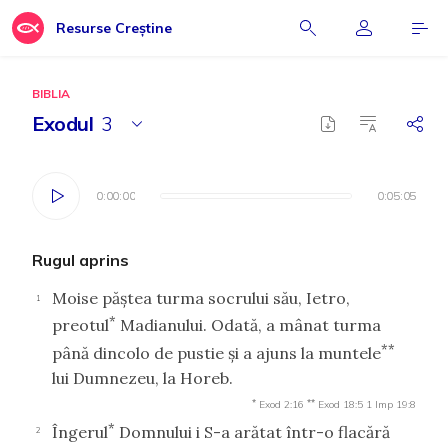
Resurse Creștine
BIBLIA
Exodul
3
0:00:00
0:00:00
0:05:05
0:05:05
Rugul aprins
Moise păştea turma socrului său, Ietro,
1
*
preotul
Madianului. Odată, a mânat turma
**
până dincolo de pustie şi a ajuns la muntele
lui Dumnezeu, la Horeb.
*
**
Exod 2:16
Exod 18:5
1 Imp 19:8
*
Îngerul
Domnului i S-a arătat într-o flacără
2