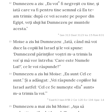
*
Dumnezeu a zis: „Eu voi
fi negreşit cu tine, şi
12
iată care va fi pentru tine semnul că Eu te-
am trimis: după ce vei scoate pe popor din
Egipt, veţi sluji lui Dumnezeu pe muntele
acesta.”
*
Gen 31:3
Deut 31:23
Ios 1:5
Rom 8:31
Moise a zis lui Dumnezeu: „Iată, când mă voi
13
duce la copiii lui Israel şi le voi spune:
‘Dumnezeul părinţilor voştri m-a trimis la
voi’ şi mă vor întreba: ‘Care este Numele
Lui?’, ce le voi răspunde?”
Dumnezeu a zis lui Moise: „Eu sunt Cel ce
14
sunt.” Şi a adăugat: „Vei răspunde copiilor lui
*
Israel astfel: ‘Cel ce Se numeşte «Eu
sunt»
m-a trimis la voi.’”
*
Exod 6:3
Ioan 8:58
2 Cor 1:20
Evr 13:8
Apoc 1:4
Dumnezeu a mai zis lui Moise: „Aşa să
15