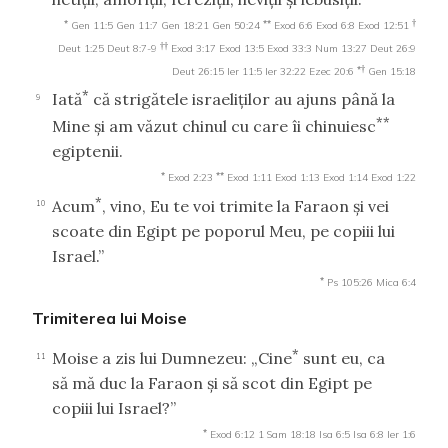
*
**
†
Gen 11:5
Gen 11:7
Gen 18:21
Gen 50:24
Exod 6:6
Exod 6:8
Exod 12:51
††
Deut 1:25
Deut 8:7-9
Exod 3:17
Exod 13:5
Exod 33:3
Num 13:27
Deut 26:9
*†
Deut 26:15
Ier 11:5
Ier 32:22
Ezec 20:6
Gen 15:18
*
Iată
că strigătele israeliţilor au ajuns până la
9
**
Mine şi am văzut chinul cu care îi chinuiesc
egiptenii.
*
**
Exod 2:23
Exod 1:11
Exod 1:13
Exod 1:14
Exod 1:22
*
Acum
, vino, Eu te voi trimite la Faraon şi vei
10
scoate din Egipt pe poporul Meu, pe copiii lui
Israel.”
*
Ps 105:26
Mica 6:4
Trimiterea lui Moise
*
Moise a zis lui Dumnezeu: „Cine
sunt eu, ca
11
să mă duc la Faraon şi să scot din Egipt pe
copiii lui Israel?”
*
Exod 6:12
1 Sam 18:18
Isa 6:5
Isa 6:8
Ier 1:6