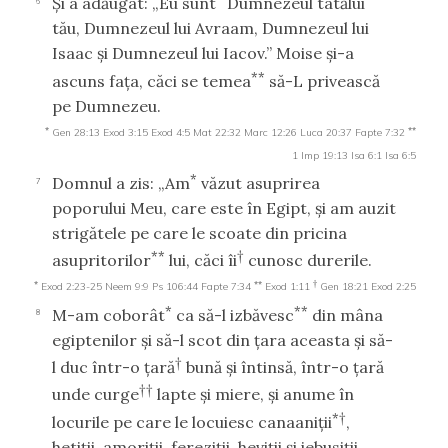
Şi a adăugat: „Eu sunt
Dumnezeul tatălui
6
tău, Dumnezeul lui Avraam, Dumnezeul lui
Isaac şi Dumnezeul lui Iacov.” Moise şi-a
**
ascuns faţa, căci se temea
să-L privească
pe Dumnezeu.
*
**
Gen 28:13
Exod 3:15
Exod 4:5
Mat 22:32
Marc 12:26
Luca 20:37
Fapte 7:32
1 Imp 19:13
Isa 6:1
Isa 6:5
*
Domnul a zis: „Am
văzut asuprirea
7
poporului Meu, care este în Egipt, şi am auzit
strigătele pe care le scoate din pricina
**
†
asupritorilor
lui, căci îi
cunosc durerile.
*
**
†
Exod 2:23-25
Neem 9:9
Ps 106:44
Fapte 7:34
Exod 1:11
Gen 18:21
Exod 2:25
*
**
M-am coborât
ca să-l izbăvesc
din mâna
8
egiptenilor şi să-l scot din ţara aceasta şi să-
†
l duc într-o ţară
bună şi întinsă, într-o ţară
††
unde curge
lapte şi miere, şi anume în
*†
locurile pe care le locuiesc canaaniţii
,
hetiţii, amoriţii, fereziţii, heviţii şi iebusiţii.