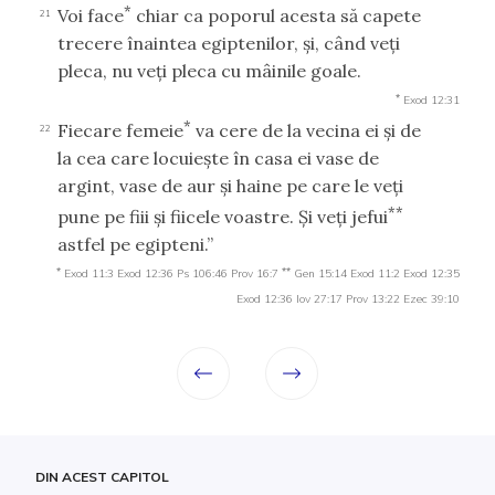
*
Voi face
chiar ca poporul acesta să capete
21
trecere înaintea egiptenilor, şi, când veţi
pleca, nu veţi pleca cu mâinile goale.
*
Exod 12:31
*
Fiecare femeie
va cere de la vecina ei şi de
22
la cea care locuieşte în casa ei vase de
argint, vase de aur şi haine pe care le veţi
**
pune pe fiii şi fiicele voastre. Şi veţi jefui
astfel pe egipteni.”
*
**
Exod 11:3
Exod 12:36
Ps 106:46
Prov 16:7
Gen 15:14
Exod 11:2
Exod 12:35
Exod 12:36
Iov 27:17
Prov 13:22
Ezec 39:10
DIN ACEST CAPITOL