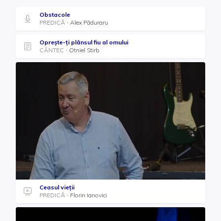
Obstacole
PREDICĂ
Alex Păduraru
Oprește-ți plânsul fiu al omului
CÂNTEC
Otniel Stirb
Ceasul vieții
PREDICĂ
Florin Ianovici