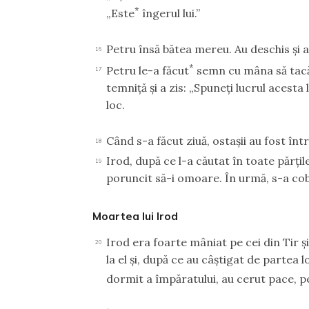
*
„Este
îngerul lui.”
Petru însă bătea mereu. Au deschis şi 
16
*
Petru le-a făcut
semn cu mâna să tacă,
17
temniţă şi a zis: „Spuneţi lucrul acesta lu
loc.
Când s-a făcut ziuă, ostaşii au fost înt
18
Irod, după ce l-a căutat în toate părţile 
19
poruncit să-i omoare. În urmă, s-a co
Moartea lui Irod
Irod era foarte mâniat pe cei din Tir ş
20
la el şi, după ce au câştigat de partea
dormit a împăratului, au cerut pace, p