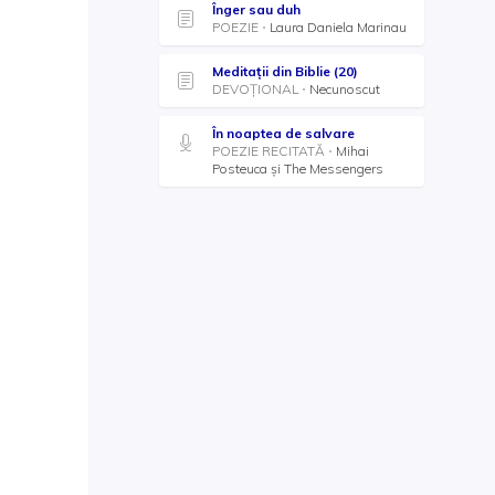
Înger sau duh
POEZIE
Laura Daniela Marinau
Meditații din Biblie (20)
DEVOȚIONAL
Necunoscut
În noaptea de salvare
POEZIE RECITATĂ
Mihai
Posteuca și The Messengers