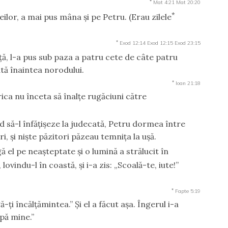
*
Mat 4:21
Mat 20:20
*
ilor, a mai pus mâna şi pe Petru. (Erau zilele
*
Exod 12:14
Exod 12:15
Exod 23:15
ţă, l-a pus sub paza a patru cete de câte patru
tă înaintea norodului.
*
Ioan 21:18
rica nu înceta să înalţe rugăciuni către
d să-l înfăţişeze la judecată, Petru dormea între
i, şi nişte păzitori păzeau temniţa la uşă.
gă el pe neaşteptate şi o lumină a strălucit în
ovindu-l în coastă, şi i-a zis: „Scoală-te, iute!”
*
Fapte 5:19
ă-ţi încălţămintea.” Şi el a făcut aşa. Îngerul i-a
upă mine.”