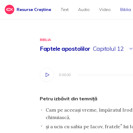
Resurse Creștine
Text
Audio
Video
Biblia
BIBLIA
Faptele apostolilor
Capitolul
12
0:00:00
0:00:00
Petru izbăvit din temniţă
Cam pe aceeaşi vreme, împăratul Irod a
1
chinuiască,
*
şi a ucis cu sabia pe Iacov, fratele
lui I
2