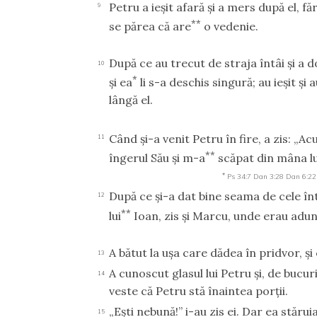
Petru a ieşit afară şi a mers după el, fă
9
**
se părea că are
o vedenie.
După ce au trecut de straja întâi şi a d
10
*
şi ea
li s-a deschis singură; au ieşit şi 
lângă el.
Când şi-a venit Petru în fire, a zis: „
11
**
îngerul Său şi m-a
scăpat din mâna lui
*
Ps 34:7
Dan 3:28
Dan 6:22
După ce şi-a dat bine seama de cele în
12
**
lui
Ioan, zis şi Marcu, unde erau aduna
A bătut la uşa care dădea în pridvor, şi
13
A cunoscut glasul lui Petru şi, de bucur
14
veste că Petru stă înaintea porţii.
„Eşti nebună!” i-au zis ei. Dar ea stărui
15