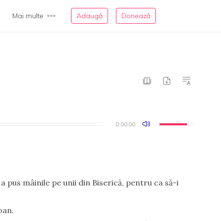
Mai multe
Adaugă
Donează
0:00:00
0:00:00
 pus mâinile pe unii din Biserică, pentru ca să-i
oan.