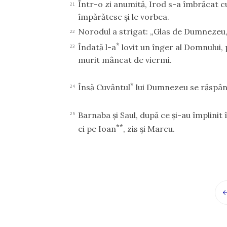
Într-o zi anumită, Irod s-a îmbrăcat cu 
21
împărătesc şi le vorbea.
Norodul a strigat: „Glas de Dumnezeu,
22
*
Îndată l-a
lovit un înger al Domnului,
23
murit mâncat de viermi.
*
Însă Cuvântul
lui Dumnezeu se răspând
24
Barnaba şi Saul, după ce şi-au împlinit
25
**
ei pe Ioan
, zis şi Marcu.