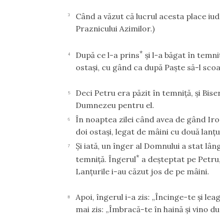
Când a văzut că lucrul acesta place iude
3
Praznicului Azimilor.)
*
După ce l-a prins
şi l-a băgat în temni
4
ostaşi, cu gând ca după Paşte să-l scoa
Deci Petru era păzit în temniţă, şi Bise
5
Dumnezeu pentru el.
În noaptea zilei când avea de gând Iro
6
doi ostaşi, legat de mâini cu două lanţur
Şi iată, un înger al Domnului a stat lân
7
*
temniţă. Îngerul
a deşteptat pe Petru, l
Lanţurile i-au căzut jos de pe mâini.
Apoi, îngerul i-a zis: „Încinge-te şi leag
8
mai zis: „Îmbracă-te în haină şi vino d