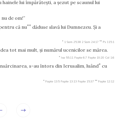
hainele lui împărăteşti, a şezut pe scaunul lui
 nu de om!”
**
 pentru că nu
dăduse slavă lui Dumnezeu. Şi a
*
**
1 Sam 25:38
2 Sam 24:17
Ps 115:1
ea tot mai mult, şi numărul ucenicilor se mărea.
*
Isa 55:11
Fapte 6:7
Fapte 19:20
Col 1:6
*
 însărcinarea, s-au întors din Ierusalim, luând
cu
*
**
Fapte 13:5
Fapte 13:13
Fapte 15:37
Fapte 12:12