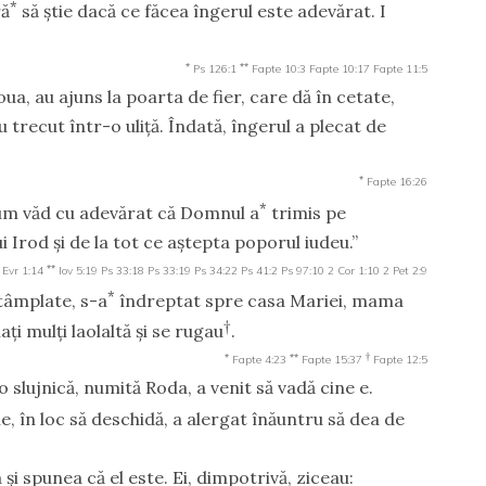
*
ră
să ştie dacă ce făcea îngerul este adevărat. I
*
**
Ps 126:1
Fapte 10:3
Fapte 10:17
Fapte 11:5
oua, au ajuns la poarta de fier, care dă în cetate,
au trecut într-o uliţă. Îndată, îngerul a plecat de
*
Fapte 16:26
*
Acum văd cu adevărat că Domnul a
trimis pe
 Irod şi de la tot ce aştepta poporul iudeu.”
**
Evr 1:14
Iov 5:19
Ps 33:18
Ps 33:19
Ps 34:22
Ps 41:2
Ps 97:10
2 Cor 1:10
2 Pet 2:9
*
tâmplate, s-a
îndreptat spre casa Mariei, mama
†
ţi mulţi laolaltă şi se rugau
.
*
**
†
Fapte 4:23
Fapte 15:37
Fapte 12:5
 o slujnică, numită Roda, a venit să vadă cine e.
ie, în loc să deschidă, a alergat înăuntru să dea de
a şi spunea că el este. Ei, dimpotrivă, ziceau: