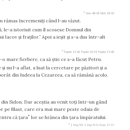
*
Gen 48:16
Mat 18:10
au rămas încremeniţi când l-au văzut.
 le-a istorisit cum îl scosese Domnul din
i Iacov şi fraţilor.” Apoi a ieşit şi s-a dus într-alt
*
Fapte 13:16
Fapte 19:33
Fapte 21:40
r-o mare fierbere, ca să ştie ce s-a făcut Petru.
şi nu l-a aflat, a luat la cercetare pe păzitori şi a
borât din Iudeea la Cezareea, ca să rămână acolo.
i din Sidon. Dar aceştia au venit toţi într-un gând
 lor pe Blast, care era mai mare peste odaia de
*
entru că ţara
lor se hrănea din ţara împăratului.
*
1 Imp 5:9
1 Imp 5:11
Ezec 27:17