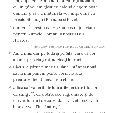
noi, după ce ne-am adunat cu toţii laolaltă,
25
cu un gând, am găsit cu cale să alegem nişte
oameni şi să-i trimitem la voi, împreună cu
preaiubiţii noştri Barnaba şi Pavel,
*
oamenii
aceştia care şi-au pus în joc viaţa
26
pentru Numele Domnului nostru Isus
Hristos.
*
Fapte 13:50
Fapte 14:19
1 Cor 15:30
2 Cor 11:13
2 Cor 11:26
Am trimis dar pe Iuda şi pe Sila, care vă vor
27
spune, prin viu grai, aceleaşi lucruri.
Căci s-a părut nimerit Duhului Sfânt şi nouă
28
să nu mai punem peste voi nicio altă
greutate decât ceea ce trebuie,
*
adică să
vă feriţi de lucrurile jertfite idolilor,
29
**
de sânge
, de dobitoace sugrumate şi de
curvie, lucruri de care, dacă vă veţi păzi, va fi
bine de voi. Fiţi sănătoşi.”
*
**