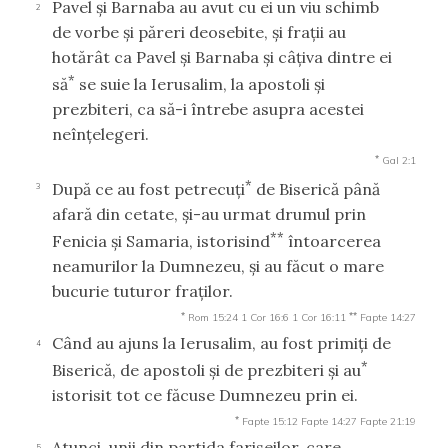
Pavel şi Barnaba au avut cu ei un viu schimb
2
de vorbe şi păreri deosebite, şi fraţii au
hotărât ca Pavel şi Barnaba şi câţiva dintre ei
*
să
se suie la Ierusalim, la apostoli şi
prezbiteri, ca să-i întrebe asupra acestei
neînţelegeri.
*
Gal 2:1
*
După ce au fost petrecuţi
de Biserică până
3
afară din cetate, şi-au urmat drumul prin
**
Fenicia şi Samaria, istorisind
întoarcerea
neamurilor la Dumnezeu, şi au făcut o mare
bucurie tuturor fraţilor.
*
**
Rom 15:24
1 Cor 16:6
1 Cor 16:11
Fapte 14:27
Când au ajuns la Ierusalim, au fost primiţi de
4
*
Biserică, de apostoli şi de prezbiteri şi au
istorisit tot ce făcuse Dumnezeu prin ei.
*
Fapte 15:12
Fapte 14:27
Fapte 21:19
Atunci, unii din partida fariseilor, care
5