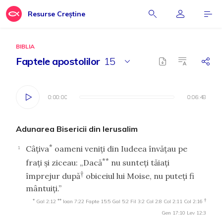
Resurse Creștine
BIBLIA
Faptele apostolilor
15
0:00:00
0:00:00
0:06:48
0:06:48
Adunarea Bisericii din Ierusalim
*
Câţiva
oameni veniţi din Iudeea învăţau pe
1
**
fraţi şi ziceau: „Dacă
nu sunteţi tăiaţi
†
împrejur după
obiceiul lui Moise, nu puteţi fi
mântuiţi.”
*
**
†
Gal 2:12
Ioan 7:22
Fapte 15:5
Gal 5:2
Fil 3:2
Col 2:8
Col 2:11
Col 2:16
Gen 17:10
Lev 12:3