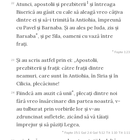
1
Atunci, apostolii şi prezbiterii
şi întreaga
22
Biserică au găsit cu cale să aleagă vreo câţiva
dintre ei şi să-i trimită la Antiohia, împreună
cu Pavel şi Barnaba. Şi au ales pe Iuda, zis şi
*
Barsaba
, şi pe Sila, oameni cu vază între
fraţi.
*
Fapte 1:23
Şi au scris astfel prin ei: „Apostolii,
23
prezbiterii şi fraţii: către fraţii dintre
neamuri, care sunt în Antiohia, în Siria şi în
Cilicia, plecăciune!
*
Fiindcă am auzit că unii
, plecaţi dintre noi
24
fără vreo însărcinare din partea noastră, v-
au tulburat prin vorbirile lor şi v-au
zdruncinat sufletele, zicând să vă tăiaţi
împrejur şi să păziţi Legea,
*
Fapte 15:1
Gal 2:4
Gal 5:12
Tit 1:10
Tit 1:11