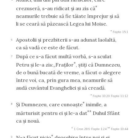
*
crezuseră, s-au ridicat şi au zis că
neamurile trebuie să fie tăiate împrejur şi să
li se ceară să păzească Legea lui Moise.
*
Fapte 15:1
Apostolii şi prezbiterii s-au adunat laolaltă,
6
ca să vadă ce este de făcut.
După ce s-a făcut multă vorbă, s-a sculat
7
*
Petru şi le-a zis:„Fraţilor
, ştiţi că Dumnezeu,
de o bună bucată de vreme, a făcut o alegere
între voi, ca, prin gura mea, neamurile să
audă cuvântul Evangheliei şi să creadă.
*
Fapte 10:20
Fapte 11:12
*
Şi Dumnezeu, care cunoaşte
inimile, a
8
**
mărturisit pentru ei şi le-a dat
Duhul Sfânt
ca şi nouă.
*
**
1 Cron 28:9
Fapte 1:24
Fapte 10:44
*
N-a făcut nicio
deosebire între noi şi ei,
9