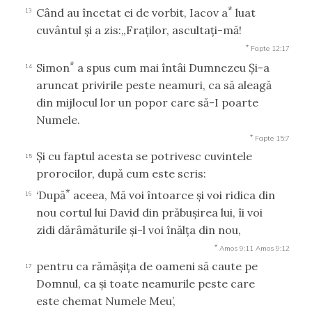
*
Când au încetat ei de vorbit, Iacov a
luat
13
cuvântul şi a zis:„Fraţilor, ascultaţi-mă!
*
Fapte 12:17
*
Simon
a spus cum mai întâi Dumnezeu Şi-a
14
aruncat privirile peste neamuri, ca să aleagă
din mijlocul lor un popor care să-I poarte
Numele.
*
Fapte 15:7
Şi cu faptul acesta se potrivesc cuvintele
15
prorocilor, după cum este scris:
*
‘După
aceea, Mă voi întoarce şi voi ridica din
16
nou cortul lui David din prăbuşirea lui, îi voi
zidi dărâmăturile şi-l voi înălţa din nou,
*
Amos 9:11
Amos 9:12
pentru ca rămăşiţa de oameni să caute pe
17
Domnul, ca şi toate neamurile peste care
este chemat Numele Meu’,