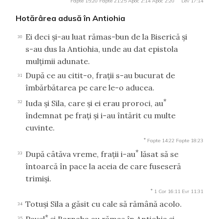
Fapte 15:20
Fapte 21:25
Apoc 2:14
Apoc 2:20
Lev 17:14
Hotărârea adusă în Antiohia
Ei deci şi-au luat rămas-bun de la Biserică şi
30
s-au dus la Antiohia, unde au dat epistola
mulţimii adunate.
După ce au citit-o, fraţii s-au bucurat de
31
îmbărbătarea pe care le-o aducea.
*
Iuda şi Sila, care şi ei erau proroci, au
32
îndemnat pe fraţi şi i-au întărit cu multe
cuvinte.
*
Fapte 14:22
Fapte 18:23
*
După câtăva vreme, fraţii i-au
lăsat să se
33
întoarcă în pace la aceia de care fuseseră
trimişi.
*
1 Cor 16:11
Evr 11:31
Totuşi Sila a găsit cu cale să rămână acolo.
34
*
35