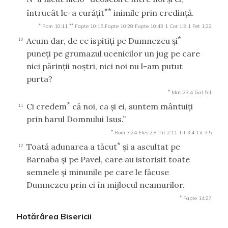
**
întrucât le-a curăţit
inimile prin credinţă.
*
**
Rom 10:11
Fapte 10:15
Fapte 10:28
Fapte 10:43
1 Cor 1:2
1 Pet 1:22
*
Acum dar, de ce ispitiţi pe Dumnezeu şi
10
puneţi pe grumazul ucenicilor un jug pe care
nici părinţii noştri, nici noi nu l-am putut
purta?
*
Mat 23:4
Gal 5:1
*
Ci credem
că noi, ca şi ei, suntem mântuiţi
11
prin harul Domnului Isus.”
*
Rom 3:24
Efes 2:8
Tit 2:11
Tit 3:4
Tit 3:5
*
Toată adunarea a tăcut
şi a ascultat pe
12
Barnaba şi pe Pavel, care au istorisit toate
semnele şi minunile pe care le făcuse
Dumnezeu prin ei în mijlocul neamurilor.
*
Fapte 14:27
Hotărârea Bisericii