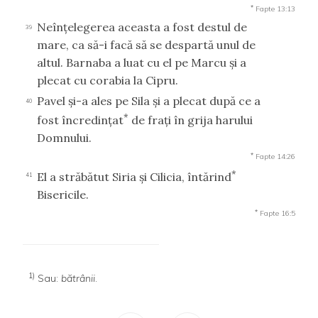
*
Fapte 13:13
Neînţelegerea aceasta a fost destul de
39
mare, ca să-i facă să se despartă unul de
altul. Barnaba a luat cu el pe Marcu şi a
plecat cu corabia la Cipru.
Pavel şi-a ales pe Sila şi a plecat după ce a
40
*
fost încredinţat
de fraţi în grija harului
Domnului.
*
Fapte 14:26
*
El a străbătut Siria şi Cilicia, întărind
41
Bisericile.
*
Fapte 16:5
1)
Sau:
bătrânii
.