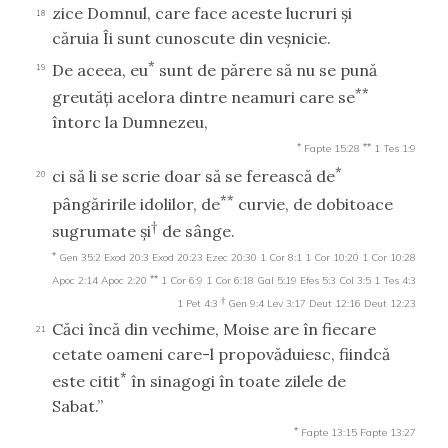
zice Domnul, care face aceste lucruri şi
18
căruia Îi sunt cunoscute din veşnicie.
*
De aceea, eu
sunt de părere să nu se pună
19
**
greutăţi acelora dintre neamuri care se
întorc la Dumnezeu,
*
**
Fapte 15:28
1 Tes 1:9
*
ci să li se scrie doar să se ferească de
20
**
pângăririle idolilor, de
curvie, de dobitoace
†
sugrumate şi
de sânge.
*
Gen 35:2
Exod 20:3
Exod 20:23
Ezec 20:30
1 Cor 8:1
1 Cor 10:20
1 Cor 10:28
**
Apoc 2:14
Apoc 2:20
1 Cor 6:9
1 Cor 6:18
Gal 5:19
Efes 5:3
Col 3:5
1 Tes 4:3
†
1 Pet 4:3
Gen 9:4
Lev 3:17
Deut 12:16
Deut 12:23
Căci încă din vechime, Moise are în fiecare
21
cetate oameni care-l propovăduiesc, fiindcă
*
este citit
în sinagogi în toate zilele de
Sabat.”
*
Fapte 13:15
Fapte 13:27