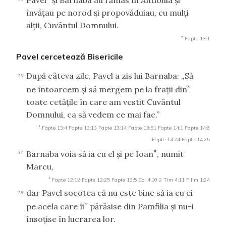
Pavel
şi Barnaba au rămas în Antiohia şi
învăţau pe norod şi propovăduiau, cu mulţi
alţii, Cuvântul Domnului.
*
Fapte 13:1
Pavel cercetează Bisericile
După câteva zile, Pavel a zis lui Barnaba: „Să
36
*
ne întoarcem şi să mergem pe la fraţii din
toate cetăţile în care am vestit Cuvântul
Domnului, ca să vedem ce mai fac.”
*
Fapte 13:4
Fapte 13:13
Fapte 13:14
Fapte 13:51
Fapte 14:1
Fapte 14:6
Fapte 14:24
Fapte 14:25
*
Barnaba voia să ia cu el şi pe Ioan
, numit
37
Marcu,
*
Fapte 12:12
Fapte 12:25
Fapte 13:5
Col 4:10
2 Tim 4:11
Filim 1:24
dar Pavel socotea că nu este bine să ia cu ei
38
*
pe acela care îi
părăsise din Pamfilia şi nu-i
însoţise în lucrarea lor.