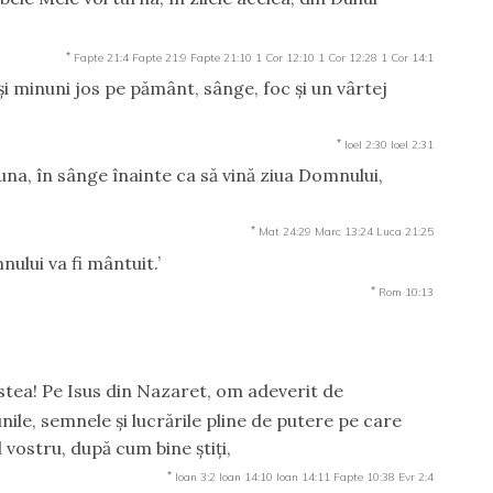
*
Fapte 21:4
Fapte 21:9
Fapte 21:10
1 Cor 12:10
1 Cor 12:28
1 Cor 14:1
i minuni jos pe pământ, sânge, foc şi un vârtej
*
Ioel 2:30
Ioel 2:31
luna, în sânge înainte ca să vină ziua Domnului,
*
Mat 24:29
Marc 13:24
Luca 21:25
lui va fi mântuit.’
*
Rom 10:13
cestea! Pe Isus din Nazaret, om adeverit de
ile, semnele şi lucrările pline de putere pe care
 vostru, după cum bine ştiţi,
*
Ioan 3:2
Ioan 14:10
Ioan 14:11
Fapte 10:38
Evr 2:4