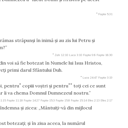
*
Fapte 5:31
rămas străpunşi în inimă şi au zis lui Petru şi
em?”
*
Zah 12:10
Luca 3:10
Fapte 9:6
Fapte 16:30
e din voi să fie botezat în Numele lui Isus Hristos,
eţi primi darul Sfântului Duh.
*
Luca 24:47
Fapte 3:19
*
**
i, pentru
copiii voştri şi pentru
toţi cei ce sunt
r îi va chema Domnul Dumnezeul nostru.”
11:15
Fapte 11:18
Fapte 14:27
Fapte 15:3
Fapte 15:8
Fapte 15:14
Efes 2:13
Efes 2:17
i îndemna şi zicea: „Mântuiţi-vă din mijlocul
st botezaţi; şi în ziua aceea, la numărul