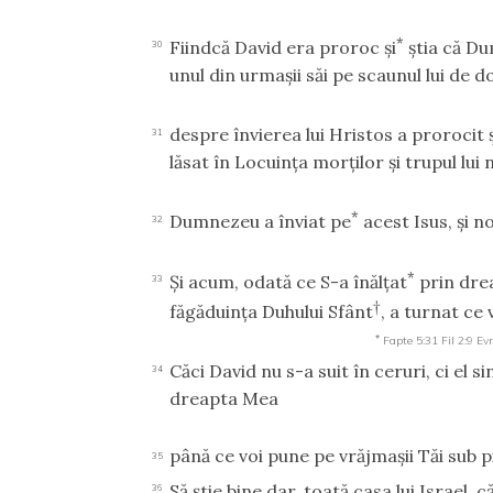
*
Fiindcă David era proroc şi
ştia că Du
30
unul din urmaşii săi pe scaunul lui de 
despre învierea lui Hristos a prorocit şi
31
lăsat în Locuinţa morţilor şi trupul lui
*
Dumnezeu a înviat pe
acest Isus, şi no
32
*
Şi acum, odată ce S-a înălţat
prin drea
33
†
făgăduinţa Duhului Sfânt
, a turnat ce v
*
Fapte 5:31
Fil 2:9
Evr
Căci David nu s-a suit în ceruri, ci el s
34
dreapta Mea
până ce voi pune pe vrăjmaşii Tăi sub pi
35
Să ştie bine dar, toată casa lui Israel,
36