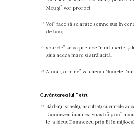
*
Meu şi
vor proroci.
*
Voi
face să se arate semne sus în cer ş
19
de fum;
*
soarele
se va preface în întuneric, şi 
20
ziua aceea mare şi strălucită.
*
Atunci, oricine
va chema Numele Domnu
21
Cuvântarea lui Petru
Bărbaţi israeliţi, ascultaţi cuvintele a
22
*
Dumnezeu înaintea voastră prin
minun
le-a făcut Dumnezeu prin El în mijlocul