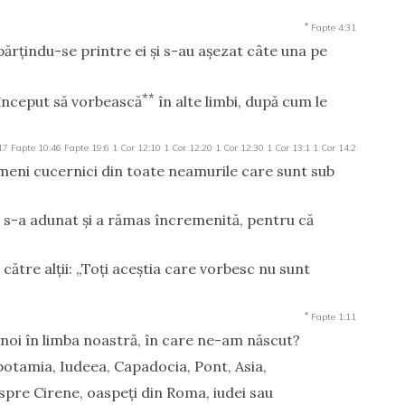
*
Fapte 4:31
părţindu-se printre ei şi s-au aşezat câte una pe
**
început să vorbească
în alte limbi, după cum le
17
Fapte 10:46
Fapte 19:6
1 Cor 12:10
1 Cor 12:20
1 Cor 12:30
1 Cor 13:1
1 Cor 14:2
oameni cucernici din toate neamurile care sunt sub
 s-a adunat şi a rămas încremenită, pentru că
 către alţii: „Toţi aceştia care vorbesc nu sunt
*
Fapte 1:11
 noi în limba noastră, în care ne-am născut?
opotamia, Iudeea, Capadocia, Pont, Asia,
dinspre Cirene, oaspeţi din Roma, iudei sau