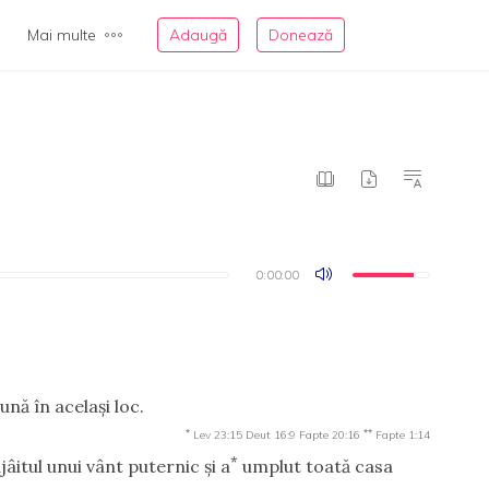
Mai multe
Adaugă
Donează
0:00:00
0:00:00
nă în acelaşi loc.
*
**
Lev 23:15
Deut 16:9
Fapte 20:16
Fapte 1:14
*
âitul unui vânt puternic şi a
umplut toată casa