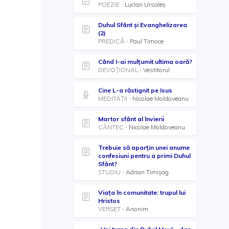
POEZIE
Lucian Ursaleș
Duhul Sfânt și Evanghelizarea
(2)
PREDICĂ
Paul Timoce
Când I-ai mulțumit ultima oară?
DEVOȚIONAL
Vestitorul
Cine L-a răstignit pe Isus
MEDITAȚII
Nicolae Moldoveanu
Martor sfânt al învierii
CÂNTEC
Nicolae Moldoveanu
Trebuie să aparțin unei anume
confesiuni pentru a primi Duhul
Sfânt?
STUDIU
Adrian Timișag
Viața în comunitate: trupul lui
Hristos
VERSET
Anonim