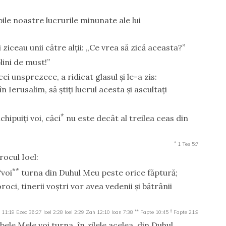
mbile noastre lucrurile minunate ale lui
i ziceau unii către alţii: „Ce vrea să zică aceasta?”
plini de must!”
ei unsprezece, a ridicat glasul şi le-a zis:
 în Ierusalim, să ştiţi lucrul acesta şi ascultaţi
*
hipuiţi voi, căci
nu este decât al treilea ceas din
*
1 Tes 5:7
rocul Ioel:
**
‘voi
turna din Duhul Meu peste orice făptură;
oci, tinerii voştri vor avea vedenii şi bătrânii
**
†
 11:19
Ezec 36:27
Ioel 2:28
Ioel 2:29
Zah 12:10
Ioan 7:38
Fapte 10:45
Fapte 21:9
bele Mele voi turna, în zilele acelea, din Duhul