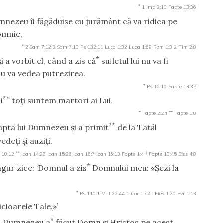
*
1 Imp 2:10
Fapte 13:36
mnezeu îi făgăduise cu jurământ că va ridica pe
domnie,
*
2 Sam 7:12
2 Sam 7:13
Ps 132:11
Luca 1:32
Luca 1:69
Rom 1:3
2 Tim 2:8
*
 a vorbit el, când a zis că
sufletul lui nu va fi
 nu va vedea putrezirea.
*
Ps 16:10
Fapte 13:35
**
i
toţi suntem martori ai Lui.
*
**
Fapte 2:24
Fapte 1:8
**
pta lui Dumnezeu şi a primit
de la Tatăl
edeţi şi auziţi.
**
†
 10:12
Ioan 14:26
Ioan 15:26
Ioan 16:7
Ioan 16:13
Fapte 1:4
Fapte 10:45
Efes 4:8
*
ingur zice: ‘Domnul a zis
Domnului meu: «Şezi la
*
Ps 110:1
Mat 22:44
1 Cor 15:25
Efes 1:20
Evr 1:13
cioarele Tale.»’
*
 că Dumnezeu a
făcut Domn şi Hristos pe acest