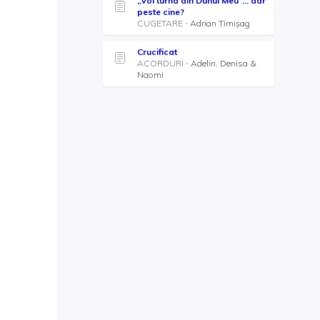
„Voi turna din Duhul Meu”... dar
peste cine?
CUGETARE
Adrian Timișag
Crucificat
ACORDURI
Adelin, Denisa &
Naomi