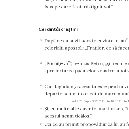
Isus pe care L-aţi răstignit voi.”
Cei dintâi creştini
*
După ce au auzit aceste cuvinte, ei au
37
celorlalţi apostoli: „Fraţilor, ce să fac
*
„Pocăiţi-vă
”, le-a zis Petru, „şi fiecar
38
spre iertarea păcatelor voastre; apoi v
Căci făgăduinţa aceasta este pentru vo
39
departe acum, în oricât de mare numă
*
**
Ioel 2:28
Fapte 3:25
Fapte 10:45
Fapte 
Şi, cu multe alte cuvinte, mărturisea, î
40
acestui neam ticălos.”
Cei ce au primit propovăduirea lui au fo
41