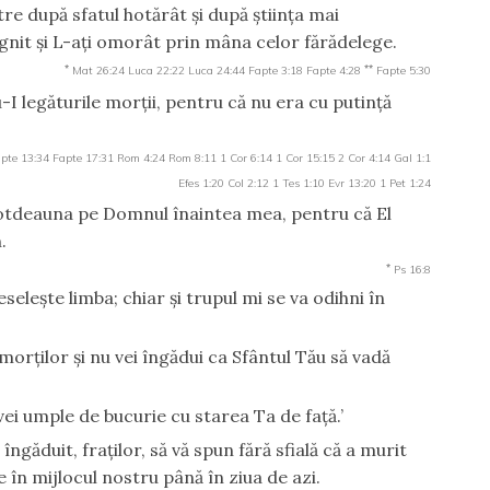
re după sfatul hotărât şi după ştiinţa mai
ignit şi L-aţi omorât prin mâna celor fărădelege.
*
**
Mat 26:24
Luca 22:22
Luca 24:44
Fapte 3:18
Fapte 4:28
Fapte 5:30
 legăturile morţii, pentru că nu era cu putinţă
pte 13:34
Fapte 17:31
Rom 4:24
Rom 8:11
1 Cor 6:14
1 Cor 15:15
2 Cor 4:14
Gal 1:1
Efes 1:20
Col 2:12
1 Tes 1:10
Evr 13:20
1 Pet 1:24
tdeauna pe Domnul înaintea mea, pentru că El
.
*
Ps 16:8
seleşte limba; chiar şi trupul mi se va odihni în
 morţilor şi nu vei îngădui ca Sfântul Tău să vadă
 vei umple de bucurie cu starea Ta de faţă.’
îngăduit, fraţilor, să vă spun fără sfială că a murit
e în mijlocul nostru până în ziua de azi.