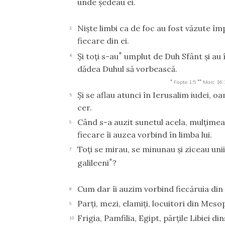
unde şedeau ei.
Nişte limbi ca de foc au fost văzute îm
3
fiecare din ei.
*
Şi toţi s-au
umplut de Duh Sfânt şi au 
4
dădea Duhul să vorbească.
*
**
Fapte 1:5
Marc 16:
Şi se aflau atunci în Ierusalim iudei, 
5
cer.
Când s-a auzit sunetul acela, mulţimea
6
fiecare îi auzea vorbind în limba lui.
Toţi se mirau, se minunau şi ziceau unii
7
*
galileeni
?
Cum dar îi auzim vorbind fiecăruia din
8
Parţi, mezi, elamiţi, locuitori din Mes
9
Frigia, Pamfilia, Egipt, părţile Libiei 
10