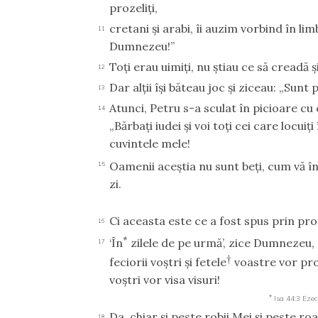
prozeliţi,
cretani şi arabi, îi auzim vorbind în li
11
Dumnezeu!”
Toţi erau uimiţi, nu ştiau ce să creadă ş
12
Dar alţii îşi băteau joc şi ziceau: „Sunt 
13
Atunci, Petru s-a sculat în picioare cu c
14
„Bărbaţi iudei şi voi toţi cei care locuiţi
cuvintele mele!
Oamenii aceştia nu sunt beţi, cum vă înc
15
zi.
Ci aceasta este ce a fost spus prin pro
16
*
‘În
zilele de pe urmă’, zice Dumnezeu, 
17
†
feciorii voştri şi fetele
voastre vor pror
voştri vor visa visuri!
*
Isa 44:3
Ezec
Da, chiar şi peste robii Mei şi peste roa
18