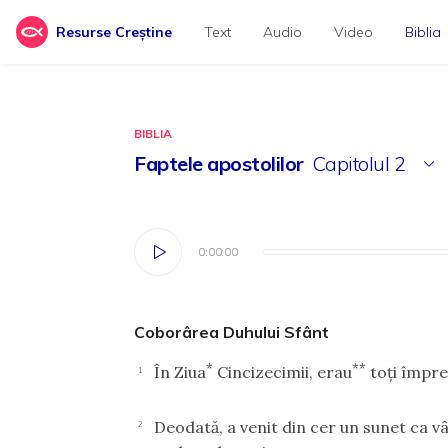
Resurse Creștine
Text
Audio
Video
Biblia
BIBLIA
Faptele apostolilor
Capitolul
2
0:00:00
0:00:00
Coborârea Duhului Sfânt
*
**
În Ziua
Cincizecimii, erau
toţi împreu
1
Deodată, a venit din cer un sunet ca vâj
2