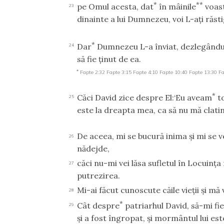
*
**
pe Omul acesta, dat
în mâinile
voast
23
dinainte a lui Dumnezeu, voi L-aţi răst
*
Dar
Dumnezeu L-a înviat, dezlegându-I
24
să fie ţinut de ea.
*
Fapte 2:32
Fapte 3:15
Fapte 4:10
Fapte 10:40
Fapte 13:30
Fa
*
Căci David zice despre El:‘Eu aveam
to
25
este la dreapta mea, ca să nu mă clatin
De aceea, mi se bucură inima şi mi se ve
26
nădejde,
căci nu-mi vei lăsa sufletul în Locuinţa
27
putrezirea.
Mi-ai făcut cunoscute căile vieţii şi mă
28
*
Cât despre
patriarhul David, să-mi fie 
29
şi a fost îngropat, şi mormântul lui est