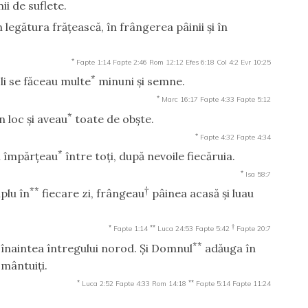
i de suflete.
n legătura frăţească, în frângerea pâinii şi în
*
Fapte 1:14
Fapte 2:46
Rom 12:12
Efes 6:18
Col 4:2
Evr 10:25
*
oli se făceau multe
minuni şi semne.
*
Marc 16:17
Fapte 4:33
Fapte 5:12
*
n loc şi aveau
toate de obşte.
*
Fapte 4:32
Fapte 4:34
*
 îi împărţeau
între toţi, după nevoile fiecăruia.
*
Isa 58:7
**
†
plu în
fiecare zi, frângeau
pâinea acasă şi luau
*
**
†
Fapte 1:14
Luca 24:53
Fapte 5:42
Fapte 20:7
**
înaintea întregului norod. Şi Domnul
adăuga în
 mântuiţi.
*
**
Luca 2:52
Fapte 4:33
Rom 14:18
Fapte 5:14
Fapte 11:24