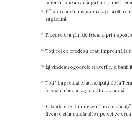
ucenicilor s-au adăugat aproape trei mi
*
Ei
stăruiau în învăţătura apostolilor, î
42
rugăciuni.
Fiecare era plin de frică, şi prin apost
43
Toţi cei ce credeau erau împreună la u
44
Îşi vindeau ogoarele şi averile, şi banii
45
*
Toţi
împreună erau nelipsiţi de la Tem
46
hrana cu bucurie şi curăţie de inimă.
*
Ei lăudau pe Dumnezeu şi erau plăcuţi
47
fiecare zi la numărul lor pe cei ce erau