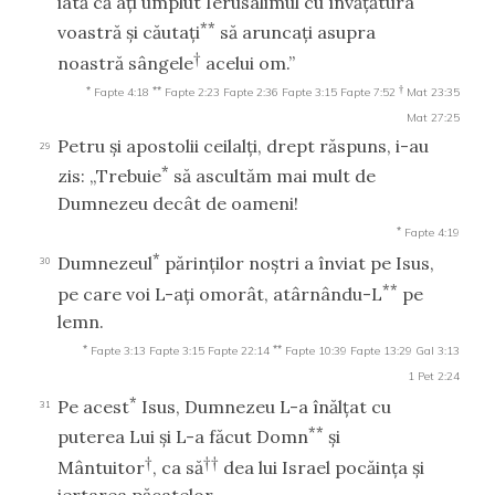
iată că aţi umplut Ierusalimul cu învăţătura
**
voastră şi căutaţi
să aruncaţi asupra
†
noastră sângele
acelui om.”
*
**
†
Fapte 4:18
Fapte 2:23
Fapte 2:36
Fapte 3:15
Fapte 7:52
Mat 23:35
Mat 27:25
Petru şi apostolii ceilalţi, drept răspuns, i-au
29
*
zis: „Trebuie
să ascultăm mai mult de
Dumnezeu decât de oameni!
*
Fapte 4:19
*
Dumnezeul
părinţilor noştri a înviat pe Isus,
30
**
pe care voi L-aţi omorât, atârnându-L
pe
lemn.
*
**
Fapte 3:13
Fapte 3:15
Fapte 22:14
Fapte 10:39
Fapte 13:29
Gal 3:13
1 Pet 2:24
*
Pe acest
Isus, Dumnezeu L-a înălţat cu
31
**
puterea Lui şi L-a făcut Domn
şi
†
††
Mântuitor
, ca să
dea lui Israel pocăinţa şi
iertarea păcatelor.