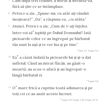
Cam după trei ceasuri, a intrat şi nevastă-sa,
7
fără să ştie ce se întâmplase.
Petru i-a zis: „Spune-mi, cu atât aţi vândut
8
moşioara?” „Da”, a răspuns ea, „cu atâta.”
Atunci, Petru i-a zis: „Cum de v-aţi înţeles
9
*
între voi să
ispitiţi pe Duhul Domnului? Iată
picioarele celor ce au îngropat pe bărbatul
tău sunt la uşă şi te vor lua şi pe tine.”
*
Mat 4:7
Fapte 5:3
*
Ea
a căzut îndată la picioarele lui şi şi-a dat
10
sufletul. Când au intrat flăcăii, au găsit-o
moartă; au scos-o afară şi au îngropat-o
lângă bărbatul ei.
*
Fapte 5:5
*
O
mare frică a cuprins toată adunarea şi pe
11
toţi cei ce au auzit aceste lucruri.
*
Fapte 5:5
Fapte 2:43
Fapte 19:17