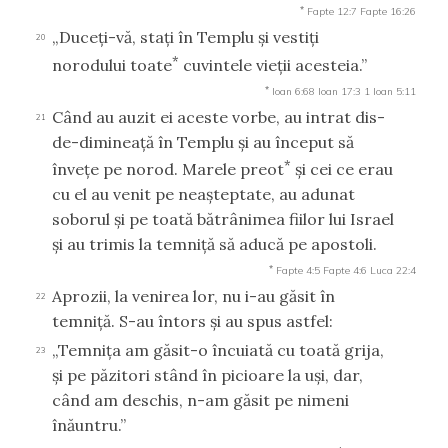
*
Fapte 12:7
Fapte 16:26
„Duceţi-vă, staţi în Templu şi vestiţi
20
*
norodului toate
cuvintele vieţii acesteia.”
*
Ioan 6:68
Ioan 17:3
1 Ioan 5:11
Când au auzit ei aceste vorbe, au intrat dis-
21
de-dimineaţă în Templu şi au început să
*
înveţe pe norod. Marele preot
şi cei ce erau
cu el au venit pe neaşteptate, au adunat
soborul şi pe toată bătrânimea fiilor lui Israel
şi au trimis la temniţă să aducă pe apostoli.
*
Fapte 4:5
Fapte 4:6
Luca 22:4
Aprozii, la venirea lor, nu i-au găsit în
22
temniţă. S-au întors şi au spus astfel:
„Temniţa am găsit-o încuiată cu toată grija,
23
şi pe păzitori stând în picioare la uşi, dar,
când am deschis, n-am găsit pe nimeni
înăuntru.”