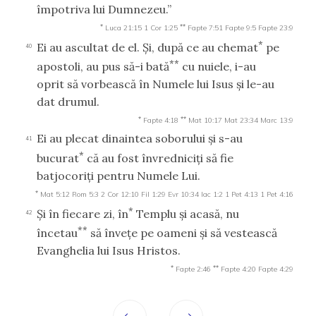
împotriva lui Dumnezeu.”
*
**
Luca 21:15
1 Cor 1:25
Fapte 7:51
Fapte 9:5
Fapte 23:9
*
Ei au ascultat de el. Şi, după ce au chemat
pe
40
**
apostoli, au pus să-i bată
cu nuiele, i-au
oprit să vorbească în Numele lui Isus şi le-au
dat drumul.
*
**
Fapte 4:18
Mat 10:17
Mat 23:34
Marc 13:9
Ei au plecat dinaintea soborului şi s-au
41
*
bucurat
că au fost învredniciţi să fie
batjocoriţi pentru Numele Lui.
*
Mat 5:12
Rom 5:3
2 Cor 12:10
Fil 1:29
Evr 10:34
Iac 1:2
1 Pet 4:13
1 Pet 4:16
*
Şi în fiecare zi, în
Templu şi acasă, nu
42
**
încetau
să înveţe pe oameni şi să vestească
Evanghelia lui Isus Hristos.
*
**
Fapte 2:46
Fapte 4:20
Fapte 4:29