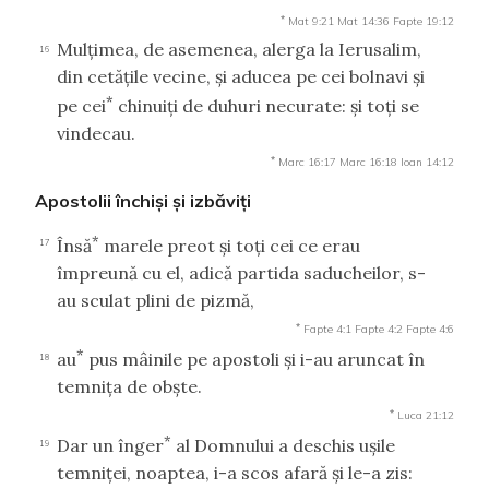
*
Mat 9:21
Mat 14:36
Fapte 19:12
Mulţimea, de asemenea, alerga la Ierusalim,
16
din cetăţile vecine, şi aducea pe cei bolnavi şi
*
pe cei
chinuiţi de duhuri necurate: şi toţi se
vindecau.
*
Marc 16:17
Marc 16:18
Ioan 14:12
Apostolii închişi şi izbăviţi
*
Însă
marele preot şi toţi cei ce erau
17
împreună cu el, adică partida saducheilor, s-
au sculat plini de pizmă,
*
Fapte 4:1
Fapte 4:2
Fapte 4:6
*
au
pus mâinile pe apostoli şi i-au aruncat în
18
temniţa de obşte.
*
Luca 21:12
*
Dar un înger
al Domnului a deschis uşile
19
temniţei, noaptea, i-a scos afară şi le-a zis: