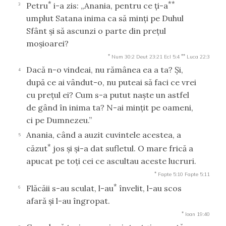
*
**
Petru
i-a zis: „Anania, pentru ce ţi-a
3
umplut Satana inima ca să minţi pe Duhul
Sfânt şi să ascunzi o parte din preţul
moşioarei?
*
**
Num 30:2
Deut 23:21
Ecl 5:4
Luca 22:3
Dacă n-o vindeai, nu rămânea ea a ta? Şi,
4
după ce ai vândut-o, nu puteai să faci ce vrei
cu preţul ei? Cum s-a putut naşte un astfel
de gând în inima ta? N-ai minţit pe oameni,
ci pe Dumnezeu.”
Anania, când a auzit cuvintele acestea, a
5
*
căzut
jos şi şi-a dat sufletul. O mare frică a
apucat pe toţi cei ce ascultau aceste lucruri.
*
Fapte 5:10
Fapte 5:11
*
Flăcăii s-au sculat, l-au
învelit, l-au scos
6
afară şi l-au îngropat.
*
Ioan 19:40