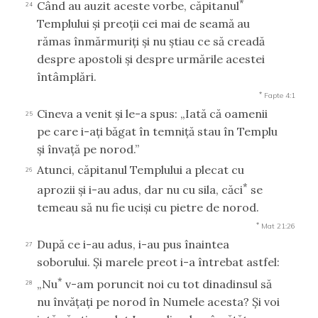
*
Când au auzit aceste vorbe, căpitanul
24
Templului şi preoţii cei mai de seamă au
rămas înmărmuriţi şi nu ştiau ce să creadă
despre apostoli şi despre urmările acestei
întâmplări.
*
Fapte 4:1
Cineva a venit şi le-a spus: „Iată că oamenii
25
pe care i-aţi băgat în temniţă stau în Templu
şi învaţă pe norod.”
Atunci, căpitanul Templului a plecat cu
26
*
aprozii şi i-au adus, dar nu cu sila, căci
se
temeau să nu fie ucişi cu pietre de norod.
*
Mat 21:26
După ce i-au adus, i-au pus înaintea
27
soborului. Şi marele preot i-a întrebat astfel:
*
„Nu
v-am poruncit noi cu tot dinadinsul să
28
nu învăţaţi pe norod în Numele acesta? Şi voi