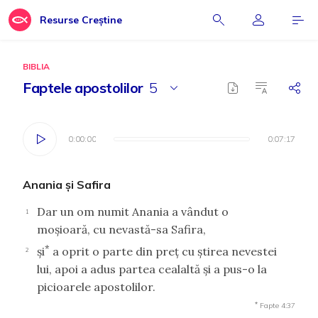
Resurse Creștine
BIBLIA
Faptele apostolilor
5
0:00:00
0:00:00
0:07:17
0:07:17
Anania şi Safira
Dar un om numit Anania a vândut o
1
moşioară, cu nevastă-sa Safira,
*
şi
a oprit o parte din preţ cu ştirea nevestei
2
lui, apoi a adus partea cealaltă şi a pus-o la
picioarele apostolilor.
*
Fapte 4:37