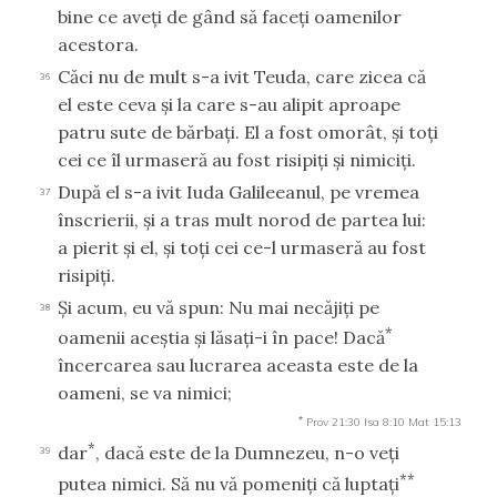
bine ce aveţi de gând să faceţi oamenilor
acestora.
Căci nu de mult s-a ivit Teuda, care zicea că
36
el este ceva şi la care s-au alipit aproape
patru sute de bărbaţi. El a fost omorât, şi toţi
cei ce îl urmaseră au fost risipiţi şi nimiciţi.
După el s-a ivit Iuda Galileeanul, pe vremea
37
înscrierii, şi a tras mult norod de partea lui:
a pierit şi el, şi toţi cei ce-l urmaseră au fost
risipiţi.
Şi acum, eu vă spun: Nu mai necăjiţi pe
38
*
oamenii aceştia şi lăsaţi-i în pace! Dacă
încercarea sau lucrarea aceasta este de la
oameni, se va nimici;
*
Prov 21:30
Isa 8:10
Mat 15:13
*
dar
, dacă este de la Dumnezeu, n-o veţi
39
**
putea nimici. Să nu vă pomeniţi că luptaţi