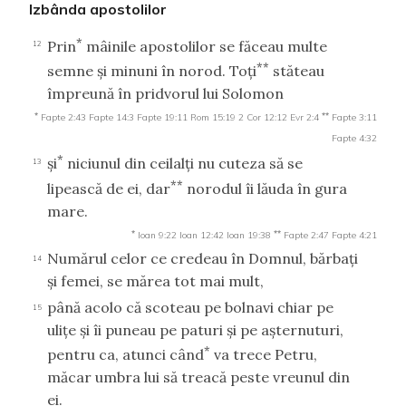
Izbânda apostolilor
*
Prin
mâinile apostolilor se făceau multe
12
**
semne şi minuni în norod. Toţi
stăteau
împreună în pridvorul lui Solomon
*
**
Fapte 2:43
Fapte 14:3
Fapte 19:11
Rom 15:19
2 Cor 12:12
Evr 2:4
Fapte 3:11
Fapte 4:32
*
şi
niciunul din ceilalţi nu cuteza să se
13
**
lipească de ei, dar
norodul îi lăuda în gura
mare.
*
**
Ioan 9:22
Ioan 12:42
Ioan 19:38
Fapte 2:47
Fapte 4:21
Numărul celor ce credeau în Domnul, bărbaţi
14
şi femei, se mărea tot mai mult,
până acolo că scoteau pe bolnavi chiar pe
15
uliţe şi îi puneau pe paturi şi pe aşternuturi,
*
pentru ca, atunci când
va trece Petru,
măcar umbra lui să treacă peste vreunul din
ei.