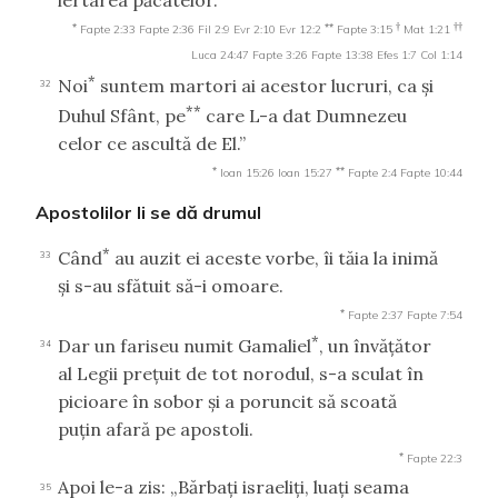
*
**
†
††
Fapte 2:33
Fapte 2:36
Fil 2:9
Evr 2:10
Evr 12:2
Fapte 3:15
Mat 1:21
Luca 24:47
Fapte 3:26
Fapte 13:38
Efes 1:7
Col 1:14
*
Noi
suntem martori ai acestor lucruri, ca şi
32
**
Duhul Sfânt, pe
care L-a dat Dumnezeu
celor ce ascultă de El.”
*
**
Ioan 15:26
Ioan 15:27
Fapte 2:4
Fapte 10:44
Apostolilor li se dă drumul
*
Când
au auzit ei aceste vorbe, îi tăia la inimă
33
şi s-au sfătuit să-i omoare.
*
Fapte 2:37
Fapte 7:54
*
Dar un fariseu numit Gamaliel
, un învăţător
34
al Legii preţuit de tot norodul, s-a sculat în
picioare în sobor şi a poruncit să scoată
puţin afară pe apostoli.
*
Fapte 22:3
Apoi le-a zis: „Bărbaţi israeliţi, luaţi seama
35