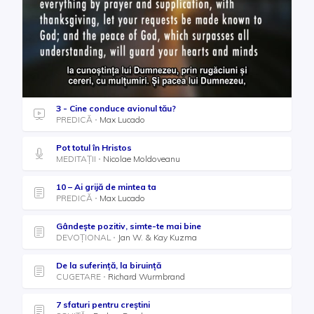
3 - Cine conduce avionul tău?
PREDICĂ
Max Lucado
Pot totul în Hristos
MEDITAȚII
Nicolae Moldoveanu
10 – Ai grijă de mintea ta
PREDICĂ
Max Lucado
Gândește pozitiv, simte-te mai bine
DEVOȚIONAL
Jan W. & Kay Kuzma
De la suferință, la biruință
CUGETARE
Richard Wurmbrand
7 sfaturi pentru creștini