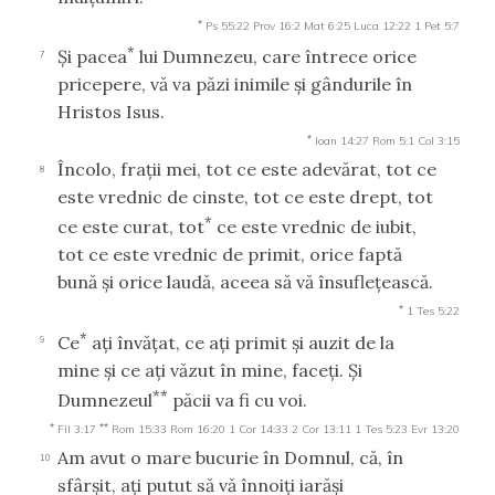
*
Ps 55:22
Prov 16:2
Mat 6:25
Luca 12:22
1 Pet 5:7
*
Şi pacea
lui Dumnezeu, care întrece orice
7
pricepere, vă va păzi inimile şi gândurile în
Hristos Isus.
*
Ioan 14:27
Rom 5:1
Col 3:15
Încolo, fraţii mei, tot ce este adevărat, tot ce
8
este vrednic de cinste, tot ce este drept, tot
*
ce este curat, tot
ce este vrednic de iubit,
tot ce este vrednic de primit, orice faptă
bună şi orice laudă, aceea să vă însufleţească.
*
1 Tes 5:22
*
Ce
aţi învăţat, ce aţi primit şi auzit de la
9
mine şi ce aţi văzut în mine, faceţi. Şi
**
Dumnezeul
păcii va fi cu voi.
*
**
Fil 3:17
Rom 15:33
Rom 16:20
1 Cor 14:33
2 Cor 13:11
1 Tes 5:23
Evr 13:20
Am avut o mare bucurie în Domnul, că, în
10
sfârşit, aţi putut să vă înnoiţi iarăşi