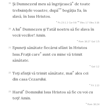
*
Şi Dumnezeul meu să îngrijească
de toate
19
**
trebuinţele voastre, după
bogăţia Sa, în
slavă, în Isus Hristos.
*
**
Ps 23:1
2 Cor 9:8
Efes 1:7
Efes 3:16
*
A lui
Dumnezeu şi Tatăl nostru să fie slava în
20
vecii vecilor! Amin.
*
Rom 16:27
Gal 1:5
Spuneţi sănătate fiecărui sfânt în Hristos
21
*
Isus.Fraţii care
sunt cu mine vă trimit
sănătate.
*
Gal 1:2
*
Toţi sfinţii vă trimit sănătate, mai
ales cei
22
din casa Cezarului.
*
Fil 1:13
*
Harul
Domnului Isus Hristos să fie cu voi cu
23
toţi! Amin.
*
Rom 16:24