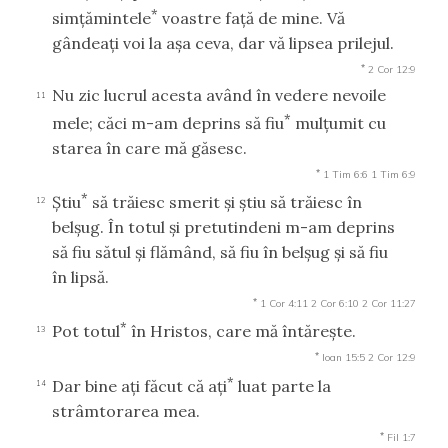
*
simţămintele
voastre faţă de mine. Vă
gândeaţi voi la aşa ceva, dar vă lipsea prilejul.
*
2 Cor 12:9
Nu zic lucrul acesta având în vedere nevoile
11
*
mele; căci m-am deprins să fiu
mulţumit cu
starea în care mă găsesc.
*
1 Tim 6:6
1 Tim 6:9
*
Ştiu
să trăiesc smerit şi ştiu să trăiesc în
12
belşug. În totul şi pretutindeni m-am deprins
să fiu sătul şi flămând, să fiu în belşug şi să fiu
în lipsă.
*
1 Cor 4:11
2 Cor 6:10
2 Cor 11:27
*
Pot totul
în Hristos, care mă întăreşte.
13
*
Ioan 15:5
2 Cor 12:9
*
Dar bine aţi făcut că aţi
luat parte la
14
strâmtorarea mea.
*
Fil 1:7