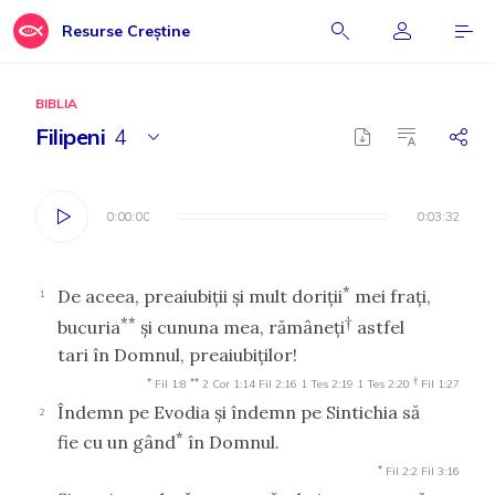
Resurse Creștine
BIBLIA
Filipeni
4
0:00:00
0:00:00
0:03:32
0:03:32
*
De aceea, preaiubiţii şi mult doriţii
mei fraţi,
1
**
†
bucuria
şi cununa mea, rămâneţi
astfel
tari în Domnul, preaiubiţilor!
*
**
†
Fil 1:8
2 Cor 1:14
Fil 2:16
1 Tes 2:19
1 Tes 2:20
Fil 1:27
Îndemn pe Evodia şi îndemn pe Sintichia să
2
*
fie cu un gând
în Domnul.
*
Fil 2:2
Fil 3:16