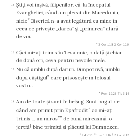
Ştiţi voi înşivă, filipenilor, că, la începutul
15
Evangheliei, când am plecat din Macedonia,
*
nicio
Biserică n-a avut legătură cu mine în
ceea ce priveşte „darea” şi „primirea” afară
de voi.
*
2 Cor 11:8
2 Cor 11:9
Căci mi-aţi trimis în Tesalonic, o dată şi chiar
16
de două ori, ceva pentru nevoile mele.
Nu că umblu după daruri. Dimpotrivă, umblu
17
*
după câştigul
care prisoseşte în folosul
vostru.
*
Rom 15:28
Tit 3:14
Am de toate şi sunt în belşug. Sunt bogat de
18
*
când am primit prin Epafrodit
ce mi-aţi
**
trimis…, un miros
de bună mireasmă, o
†
jertfă
bine primită şi plăcută lui Dumnezeu.
*
**
†
Fil 2:25
Evr 13:16
2 Cor 9:12