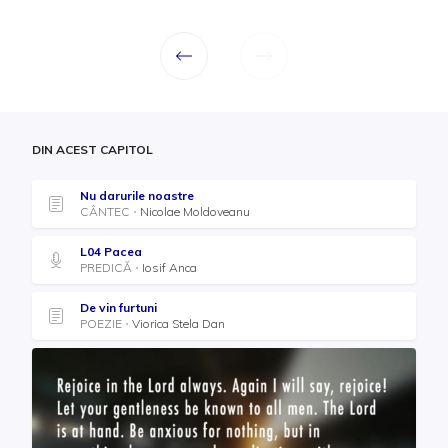
DIN ACEST CAPITOL
Nu darurile noastre
CÂNTEC
Nicolae Moldoveanu
L04 Pacea
PREDICĂ
Iosif Anca
De vin furtuni
POEZIE
Viorica Stela Dan