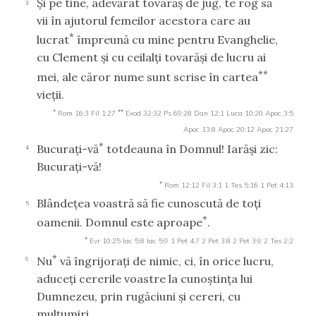
Şi pe tine, adevărat tovarăş de jug, te rog să
3
vii în ajutorul femeilor acestora care au
*
lucrat
împreună cu mine pentru Evanghelie,
cu Clement şi cu ceilalţi tovarăşi de lucru ai
**
mei, ale căror nume sunt scrise în cartea
vieţii.
*
**
Rom 16:3
Fil 1:27
Exod 32:32
Ps 69:28
Dan 12:1
Luca 10:20
Apoc 3:5
Apoc 13:8
Apoc 20:12
Apoc 21:27
*
Bucuraţi-vă
totdeauna în Domnul! Iarăşi zic:
4
Bucuraţi-vă!
*
Rom 12:12
Fil 3:1
1 Tes 5:16
1 Pet 4:13
Blândeţea voastră să fie cunoscută de toţi
5
*
oamenii. Domnul este aproape
.
*
Evr 10:25
Iac 5:8
Iac 5:9
1 Pet 4:7
2 Pet 3:8
2 Pet 3:9
2 Tes 2:2
*
Nu
vă îngrijoraţi de nimic, ci, în orice lucru,
6
aduceţi cererile voastre la cunoştinţa lui
Dumnezeu, prin rugăciuni şi cereri, cu
mulţumiri.