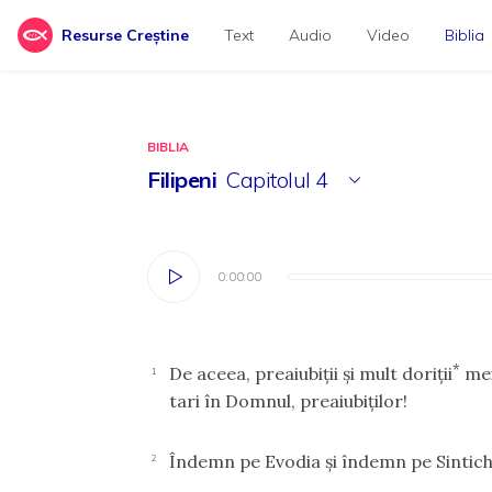
Resurse Creștine
Text
Audio
Video
Biblia
BIBLIA
Filipeni
Capitolul
4
0:00:00
0:00:00
*
De aceea, preaiubiţii şi mult doriţii
mei
1
tari în Domnul, preaiubiţilor!
Îndemn pe Evodia şi îndemn pe Sintichi
2