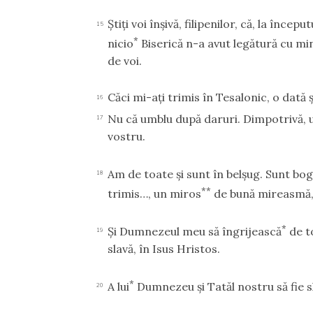
Ştiţi voi înşivă, filipenilor, că, la înc
15
*
nicio
Biserică n-a avut legătură cu min
de voi.
Căci mi-aţi trimis în Tesalonic, o dată 
16
Nu că umblu după daruri. Dimpotrivă, 
17
vostru.
Am de toate şi sunt în belşug. Sunt bo
18
**
trimis…, un miros
de bună mireasmă, 
*
Şi Dumnezeul meu să îngrijească
de t
19
slavă, în Isus Hristos.
*
A lui
Dumnezeu şi Tatăl nostru să fie sl
20