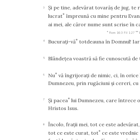
Şi pe tine, adevărat tovarăş de jug, te 
3
*
lucrat
împreună cu mine pentru Evanghe
ai mei, ale căror nume sunt scrise în c
*
**
Rom 16:3
Fil 1:27
*
Bucuraţi-vă
totdeauna în Domnul! Iarăş
4
Blândeţea voastră să fie cunoscută de
5
*
Nu
vă îngrijoraţi de nimic, ci, în orice
6
Dumnezeu, prin rugăciuni şi cereri, cu
*
Şi pacea
lui Dumnezeu, care întrece ori
7
Hristos Isus.
Încolo, fraţii mei, tot ce este adevărat
8
*
tot ce este curat, tot
ce este vrednic d