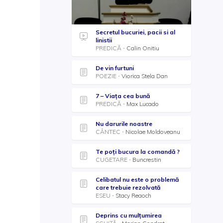
Secretul bucuriei, pacii si al
linistii
PREDICĂ
Calin Onitiu
De vin furtuni
POEZIE
Viorica Stela Dan
7 – Viața cea bună
PREDICĂ
Max Lucado
Nu darurile noastre
CÂNTEC
Nicolae Moldoveanu
Te poţi bucura la comandă ?
CUGETARE
Buncrestin
Celibatul nu este o problemă
care trebuie rezolvată
ESEU
Stacy Reaoch
Deprins cu mulţumirea