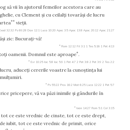
rog să vii în ajutorul femeilor acestora care au
lie, cu Clement şi cu ceilalţi tovarăşi de lucru
**
artea
vieţii.
Exod 32:32
Ps 69:28
Dan 12:1
Luca 10:20
Apoc 3:5
Apoc 13:8
Apoc 20:12
Apoc 21:27
i zic: Bucuraţi-vă!
*
Rom 12:12
Fil 3:1
1 Tes 5:16
1 Pet 4:13
*
 toţi oamenii. Domnul este aproape
.
*
Evr 10:25
Iac 5:8
Iac 5:9
1 Pet 4:7
2 Pet 3:8
2 Pet 3:9
2 Tes 2:2
 lucru, aduceţi cererile voastre la cunoştinţa lui
 mulţumiri.
*
Ps 55:22
Prov 16:2
Mat 6:25
Luca 12:22
1 Pet 5:7
ce pricepere, vă va păzi inimile şi gândurile în
*
Ioan 14:27
Rom 5:1
Col 3:15
, tot ce este vrednic de cinste, tot ce este drept,
e iubit, tot ce este vrednic de primit, orice