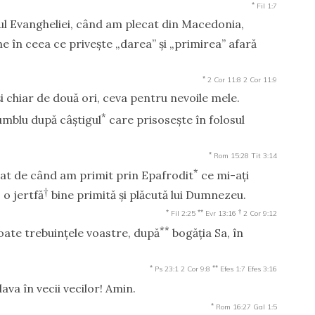
*
Fil 1:7
eputul Evangheliei, când am plecat din Macedonia,
e în ceea ce priveşte „darea” şi „primirea” afară
*
2 Cor 11:8
2 Cor 11:9
şi chiar de două ori, ceva pentru nevoile mele.
*
umblu după câştigul
care prisoseşte în folosul
*
Rom 15:28
Tit 3:14
*
gat de când am primit prin Epafrodit
ce mi-aţi
†
o jertfă
bine primită şi plăcută lui Dumnezeu.
*
**
†
Fil 2:25
Evr 13:16
2 Cor 9:12
**
oate trebuinţele voastre, după
bogăţia Sa, în
*
**
Ps 23:1
2 Cor 9:8
Efes 1:7
Efes 3:16
ava în vecii vecilor! Amin.
*
Rom 16:27
Gal 1:5