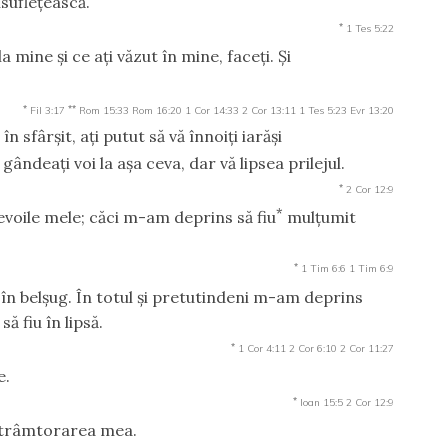
nsufleţească.
*
1 Tes 5:22
la mine şi ce aţi văzut în mine, faceţi. Şi
*
**
Fil 3:17
Rom 15:33
Rom 16:20
1 Cor 14:33
2 Cor 13:11
1 Tes 5:23
Evr 13:20
 sfârşit, aţi putut să vă înnoiţi iarăşi
ândeaţi voi la aşa ceva, dar vă lipsea prilejul.
*
2 Cor 12:9
*
evoile mele; căci m-am deprins să fiu
mulţumit
*
1 Tim 6:6
1 Tim 6:9
c în belşug. În totul şi pretutindeni m-am deprins
să fiu în lipsă.
*
1 Cor 4:11
2 Cor 6:10
2 Cor 11:27
e.
*
Ioan 15:5
2 Cor 12:9
 strâmtorarea mea.