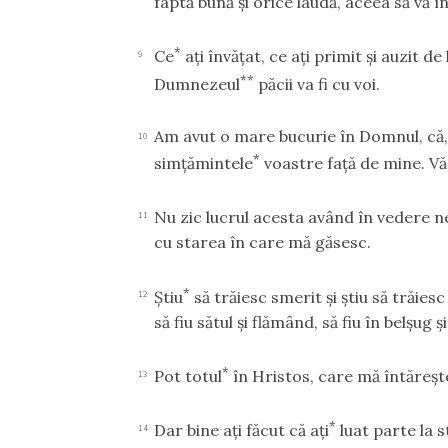
faptă bună şi orice laudă, aceea să vă î
*
Ce
aţi învăţat, ce aţi primit şi auzit de 
9
**
Dumnezeul
păcii va fi cu voi.
Am avut o mare bucurie în Domnul, că, în
10
*
simţămintele
voastre faţă de mine. Vă g
Nu zic lucrul acesta având în vedere n
11
cu starea în care mă găsesc.
*
Ştiu
să trăiesc smerit şi ştiu să trăies
12
să fiu sătul şi flămând, să fiu în belşug şi 
*
Pot totul
în Hristos, care mă întăreşt
13
*
Dar bine aţi făcut că aţi
luat parte la
14