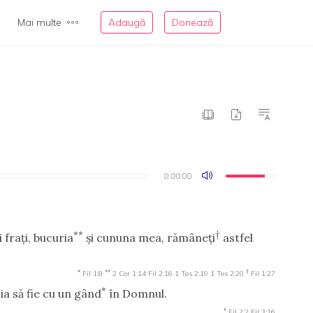
Mai multe
Adaugă
Donează
0:00:00
0:00:00
**
†
 fraţi, bucuria
şi cununa mea, rămâneţi
astfel
*
**
†
Fil 1:8
2 Cor 1:14
Fil 2:16
1 Tes 2:19
1 Tes 2:20
Fil 1:27
*
a să fie cu un gând
în Domnul.
*
Fil 2:2
Fil 3:16